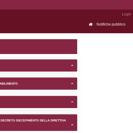
Portale SEVESO
ne di Roma (Roma) -
TIFICAZIONI E STATO DEI CONTROLLO A CUI è SOGGETTO 