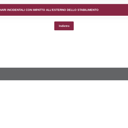
lico) - DESCRIZIONE DELL'AMBIENTE/TERRITORIO CIRCOS
lico) - DESCRIZIONE SINTETICA DELLO STABILIMENTO E
lico) - INFORMAZIONI SUGLI SCENARI INCIDENTALI CON I