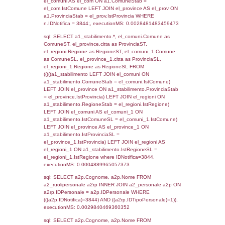
SEZIONE L (pubblico) - INFORMAZIONI S
INCIDENTALI CON IMPATTO ALL'ESTERN
STABILIMENTO
Indietro
Debug
sql: SELECT COUNT(*) FROM `userlevels`
`userlevelid` = -2, executionMS: 0.000419
sql: SELECT `userlevelid`, `userlevelname`
`userlevels`, executionMS: 0.00024294853
sql: SELECT COUNT(*) FROM `userlevelperm
WHERE `userlevelid` = -2, executionMS:
0.00024294853210449