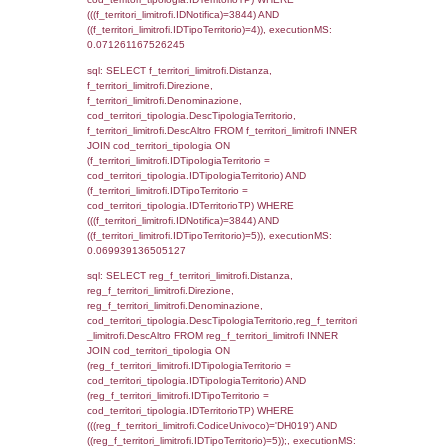
StatoIspezione, DATE_FORMAT(DataApertu
'%d/%m/%Y') as DataApertura,
DATE_FORMAT(DataChiusura, '%d/%m/%Y')
DataChiusura, DATE_FORMAT(DataUltimoPI
'%d/%m/%Y') as DataUltimoPIR FROM d3_is
WHERE (((d3_ispezioni.IDNotifica)=3844)), 
0.00042200088500977
sql: SELECT el_nazioni.DescIT, f_confini_st
FROM f_confini_stato INNER JOIN el_nazio
f_confini_stato.IDStato = el_nazioni.IDSta
f_confini_stato.IDNotifica = 3844;, executi
0.00034213066101074
sql: SELECT el_regioni.Regione, el_province
el_comuni.Comune, f_confini.Denominazio
f_confini INNER JOIN ((el_comuni INNER JO
ON el_comuni.IstProvincia = el_province.IstP
INNER JOIN el_regioni ON el_province.IstR
el_regioni.IstRegione) ON f_confini.IDComu