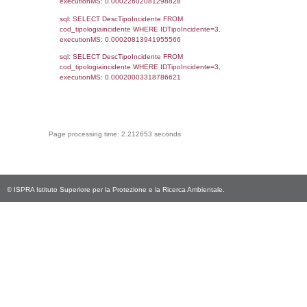
cod_territori_tipologia.IDTerritorioTP) WHER
(((reg_f_territori_limitrofi.CodiceUnivoco)='
((reg_f_territori_limitrofi.IDTipoTerritorio)=8)
0.018722057342529
sql: SELECT f_territori_limitrofi.Distanza,
f_territori_limitrofi.Direzione,
f_territori_limitrofi.Denominazione,
cod_territori_tipologia.DescTipologiaTerritorio,
rofi.DescAltro FROM f_territori_limitrofi INN
cod_territori_tipologia ON
(f_territori_limitrofi.IDTipologiaTerritorio =
cod_territori_tipologia.IDTipologiaTerritorio)
(f_territori_limitrofi.IDTipoTerritorio =
cod_territori_tipologia.IDTerritorioTP) WHER
(((f_territori_limitrofi.IDNotifica)=3844) AND
((f_territori_limitrofi.IDTipoTerritorio)=9)), ex
0.068439960479736
sql: SELECT reg_f_territori_limitrofi.Distanza
reg_f_territori_limitrofi.Direzione,