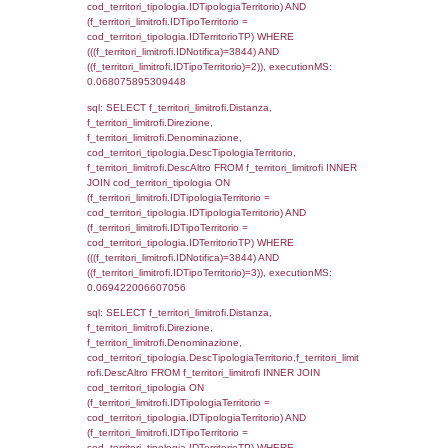
executionMS: 0.0029840469360352
sql: SELECT a2p.Cognome, a2p.Nome FR
a2_ruolipersonale a2rp INNER JOIN a2_pe
a2rp.IDPersonale = a2p.IDPersonale WHE
(((a2p.IDNotifica)=3844) AND ((a2rp.IDTipoP
executionMS: 0.0024800300598145
sql: SELECT cod_ipa_aoo.des_amm, d1_cont
d1_controlli.UntAmmTerr, d1_controlli.UffCo
d1_controlli.Regione, d1_controlli.Provincia,
d1_controlli.Comune, d1_controlli.Via, d1_co
d1_controlli.Email, d1_controlli.Pec FROM 
INNER JOIN d1_controlli ON cod_ipa_aoo.I
d1_controlli.UntAmmTerr where IDNotifica=3
executionMS: 0.021772861480713
sql: SELECT * FROM d2_autorizzazioni W
IDNotifica=3844, executionMS: 0.0077409
sql: SELECT Ispezione, IDArticoloComma, Au