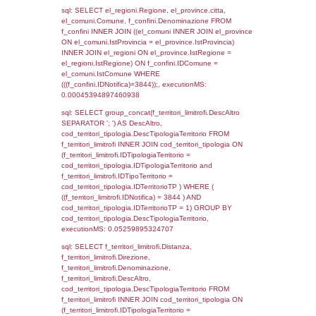
as ComuneSL, el_province_1.citta as Provi
el_regioni_1.Regione as RegioneSL FROM
(((((a1_stabilimento LEFT JOIN el_comuni 
a1_stabilimento.ComuneStab = el_comuni.
LEFT JOIN el_province ON a1_stabilimento.
= el_province.IstProvincia) LEFT JOIN el_re
a1_stabilimento.RegioneStab = el_regioni.I
LEFT JOIN el_comuni AS el_comuni_1 ON
a1_stabilimento.IstComuneSL = el_comuni
LEFT JOIN el_province AS el_province_1 O
a1_stabilimento.IstProvinciaSL =
el_province_1.IstProvincia) LEFT JOIN el_re
el_regioni_1 ON a1_stabilimento.IstRegion
el_regioni_1.IstRegione where IDNotifica=3
executionMS: 0.0004889965057373
sql: SELECT a2p.Cognome, a2p.Nome FR
a2_ruolipersonale a2rp INNER JOIN a2_pe
a2rp.IDPersonale = a2p.IDPersonale WHE
(((a2p.IDNotifica)=3844) AND ((a2rp.IDTipoP