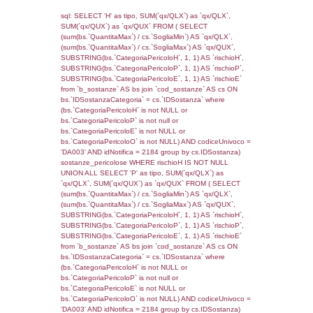
0.070092916488647
sql: SELECT f_territori_limitrofi.Distanza,
f_territori_limitrofi.Direzione,
f_territori_limitrofi.Denominazione,
cod_territori_tipologia.DescTipologiaTerritorio,
rofi.DescAltro FROM f_territori_limitrofi INN
cod_territori_tipologia ON
(f_territori_limitrofi.IDTipologiaTerritorio =
cod_territori_tipologia.IDTipologiaTerritorio)
(f_territori_limitrofi.IDTipoTerritorio =
cod_territori_tipologia.IDTerritorioTP) WHER
(((f_territori_limitrofi.IDNotifica)=3844) AND
((f_territori_limitrofi.IDTipoTerritorio)=7)), ex
0.068526029586792
sql: SELECT f_territori_limitrofi.Distanza,
f_territori_limitrofi.Direzione,
f_territori_limitrofi.Denominazione,
cod_territori_tipologia.DescTipologiaTerritorio,