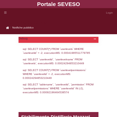
Portale SEVE
Notifiche pubblico
Notifiche pubblico
Debug
sql: SELECT COUNT(*) FROM `userlevels`
`userlevelid` = -2, executionMS: 0.000419
sql: SELECT `userlevelid`, `userlevelname`
`userlevels`, executionMS: 0.00024294853
sql: SELECT COUNT(*) FROM `userlevelperm
WHERE `userlevelid` = -2, executionMS: