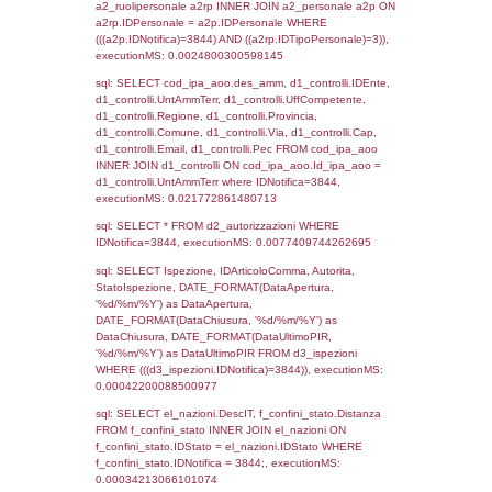
sql: SELECT `tablename`, `userlevelid`, `p
`userlevelpermissions` WHERE `userlevelid` I
executionMS: 0.00092196464538574
sql: SELECT a1.RagioneSociale, el_com.C
localita, el_prov.citta AS provincia,
DATE(n.DataInvioNotifica) as DataInvioNotifi
n.FileNotificaZip, n.DataFileNotificaZip FROM
LEFT JOIN infostabilimento i ON i.CodiceUn
n.CodiceUnivoco LEFT JOIN a1_stabilimen
a1.CodiceUnivoco = n.CodiceUnivoco LEFT
el_comuni AS el_com ON a1.ComuneStab 
el_com.IstComune LEFT JOIN el_province 
a1.ProvinciaStab = el_prov.IstProvincia W
n.IDNotifica = 3844;, executionMS: 0.002
sql: SELECT a1_stabilimento.*, el_comuni
ComuneST, el_province.citta as ProvinciaST
el_regioni.Regione as RegioneST, el_com