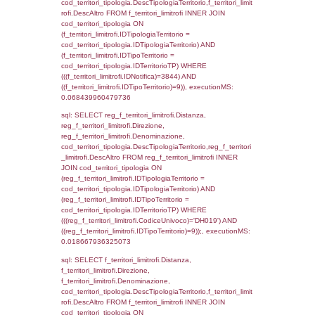
(f_territori_limitrofi.IDTipoTerritorio =
cod_territori_tipologia.IDTerritorioTP) WHER
(((f_territori_limitrofi.IDNotifica)=3844) AND
((f_territori_limitrofi.IDTipoTerritorio)=3)), ex
0.069422006607056
sql: SELECT f_territori_limitrofi.Distanza,
f_territori_limitrofi.Direzione,
f_territori_limitrofi.Denominazione,
cod_territori_tipologia.DescTipologiaTerritorio,
rofi.DescAltro FROM f_territori_limitrofi INN
cod_territori_tipologia ON
(f_territori_limitrofi.IDTipologiaTerritorio =
cod_territori_tipologia.IDTipologiaTerritorio)
(f_territori_limitrofi.IDTipoTerritorio =
cod_territori_tipologia.IDTerritorioTP) WHER
(((f_territori_limitrofi.IDNotifica)=3844) AND
((f_territori_limitrofi.IDTipoTerritorio)=4)), ex
0.071261167526245