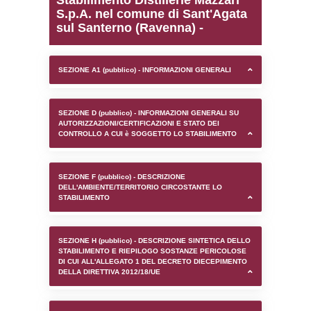
0.00024294853210449
sql: SELECT `tablename`, `userlevelid`, `p
`userlevelpermissions` WHERE `userlevelid` I
executionMS: 0.00092196464538574
Stabilimento Distillerie 
S.p.A. nel comune di Sa
sul Santerno (Ravenna) 
SEZIONE A1 (pubblico) - INFORMAZIONI 