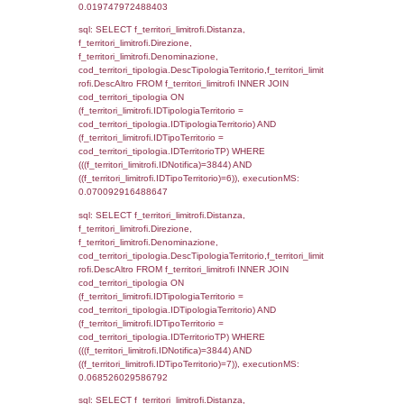
el_comuni.IstComune WHERE
(((f_confini.IDNotifica)=3844));, executionMS
0.00045394897460938
sql: SELECT group_concat(f_territori_limitrof
SEPARATOR '; ') AS DescAltro,
cod_territori_tipologia.DescTipologiaTerrito
f_territori_limitrofi INNER JOIN cod_territori
(f_territori_limitrofi.IDTipologiaTerritorio =
cod_territori_tipologia.IDTipologiaTerritorio 
f_territori_limitrofi.IDTipoTerritorio =
cod_territori_tipologia.IDTerritorioTP ) WHER
((f_territori_limitrofi.IDNotifica) = 3844 ) AND
cod_territori_tipologia.IDTerritorioTP = 1)
cod_territori_tipologia.DescTipologiaTerritori
executionMS: 0.05259895324707
sql: SELECT f_territori_limitrofi.Distanza,
f_territori_limitrofi.Direzione,
f_territori_limitrofi.Denominazione,