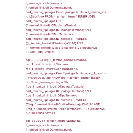
f_territori_limitrofi.DescAltro,
cod_territori_tipologia.DescTipologiaTerrito
f_territori_limitrofi INNER JOIN cod_territori
(f_territori_limitrofi.IDTipologiaTerritorio =
cod_territori_tipologia.IDTipologiaTerritorio)
(f_territori_limitrofi.IDTipoTerritorio =
cod_territori_tipologia.IDTerritorioTP) WHER
(((f_territori_limitrofi.IDNotifica)=3844) AND
((f_territori_limitrofi.IDTipoTerritorio)=2)), ex
0.068075895309448
sql: SELECT f_territori_limitrofi.Distanza,
f_territori_limitrofi.Direzione,
f_territori_limitrofi.Denominazione,
cod_territori_tipologia.DescTipologiaTerritori
f_territori_limitrofi.DescAltro FROM f_territori
JOIN cod_territori_tipologia ON
(f_territori_limitrofi.IDTipologiaTerritorio =
cod_territori_tipologia.IDTipologiaTerritorio)