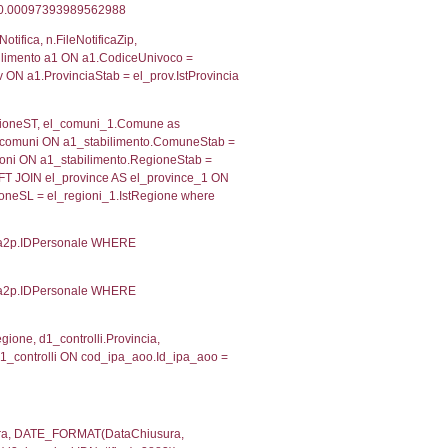
 RIEPILOGO SOSTANZE PERICOLOSE DI CUI ALL'ALLEGATO
MPATTO ALL'ESTERNO DELLO STABILIMENTO
Indietro
2, executionMS: 0.00026202201843262
ecutionMS: 0.00019097328186035