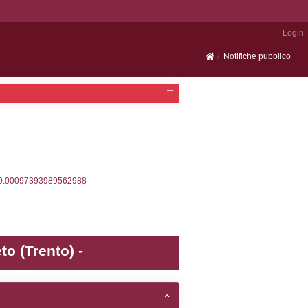
Portale SEVESO
2, executionMS: 0.00026202201843262
ecutionMS: 0.00019097328186035
velid` = -2, executionMS: 0.00018620491027832
velpermissions` WHERE `userlevelid` IN (-2), execut