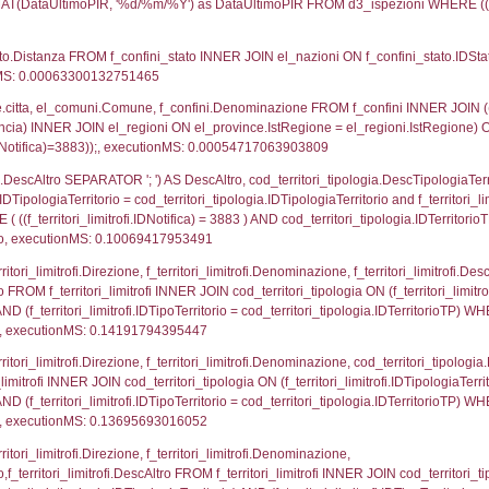
UNT(*) FROM `userlevelpermissions` WHERE `userle
blename`, `userlevelid`, `permission` FROM `userle
agioneSociale, el_com.Comune as localita, el_prov.cit
icaZip FROM notifica n LEFT JOIN infostabilimento 
o LEFT JOIN el_comuni AS el_com ON a1.ComuneStab 
fica = 3883;, executionMS: 0.010194063186646
stabilimento.*, el_comuni.Comune as ComuneST, el_
rovince_1.citta as ProvinciaSL, el_regioni_1.Regio
mune) LEFT JOIN el_province ON a1_stabilimento.Pro
Regione) LEFT JOIN el_comuni AS el_comuni_1 ON a1
.IstProvinciaSL = el_province_1.IstProvincia) LEFT J
3, executionMS: 0.0073790550231934
p.Cognome, a2p.Nome FROM a2_ruolipersonale a2r
ica)=3883) AND ((a2rp.IDTipoPersonale)=1)), execut