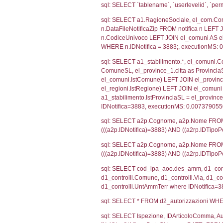
SEZIONE H (pubb
2012/18/UE
SEZIONE L (pubb
Debug
sql: SELECT CO
sql: SELECT `u