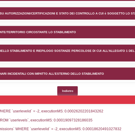
nto Sandoz Industrial Produc
lico) - INFORMAZIONI GENERALI
lico) - INFORMAZIONI GENERALI SU AUTORIZZAZIONI/CER
lico) - DESCRIZIONE DELL'AMBIENTE/TERRITORIO CIRCOS