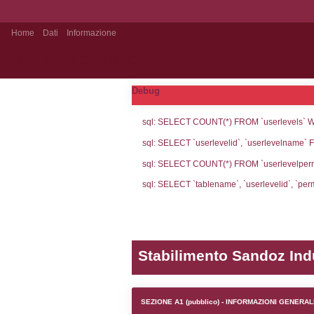
Home
Dati
Informazione
Notifiche pubblico
Debug
sql: SELECT CO
sql: SELECT `u
sql: SELECT CO
sql: SELECT `ta