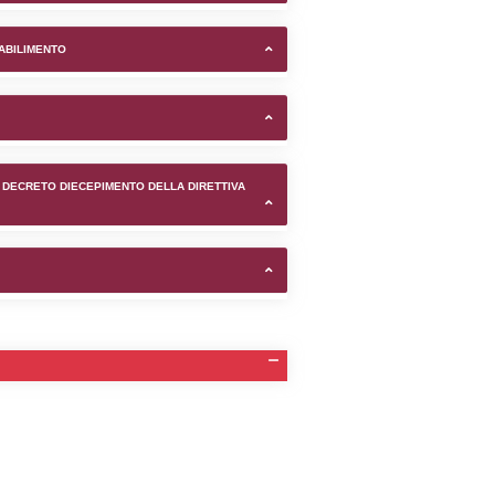
ts S.P.A. nel comune di Rove
TIFICAZIONI E STATO DEI CONTROLLO A CUI è SOGGETTO 
TANTE LO STABILIMENTO