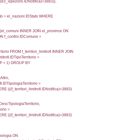
velid` = -2, executionMS: 0.00018620491027832
velpermissions` WHERE `userlevelid` IN (-2), execut
ta AS provincia, DATE(n.DataInvioNotifica) as DataInv
i ON i.CodiceUnivoco = n.CodiceUnivoco LEFT JOIN a1
= el_com.IstComune LEFT JOIN el_province AS el_pr
province.citta as ProvinciaST, el_regioni.Regione 
ne as RegioneSL FROM (((((a1_stabilimento LEFT JO
vinciaStab = el_province.IstProvincia) LEFT JOIN el
_stabilimento.IstComuneSL = el_comuni_1.IstComune
OIN el_regioni AS el_regioni_1 ON a1_stabilimento.I
p INNER JOIN a2_personale a2p ON a2rp.IDPersona
ionMS: 0.0029661655426025