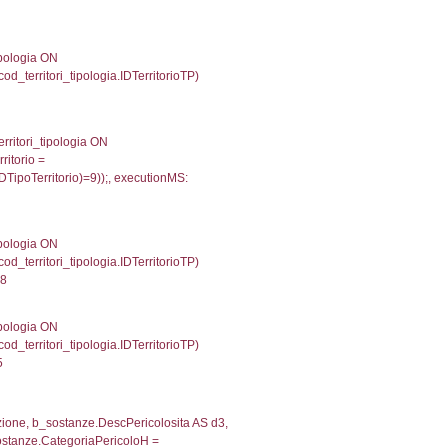
gioni ON el_province.IstRegione = el_regioni.IstRegi
cutionMS: 0.00054717063903809
') AS DescAltro, cod_territori_tipologia.DescTipologia
od_territori_tipologia.IDTipologiaTerritorio and f_territor
i.IDNotifica) = 3883 ) AND cod_territori_tipologia.IDTer
69417953491
 f_territori_limitrofi.Denominazione, f_territori_limitrofi
i INNER JOIN cod_territori_tipologia ON (f_territori_lim
IDTipoTerritorio = cod_territori_tipologia.IDTerritorioTP
91794395447
e, f_territori_limitrofi.Denominazione, cod_territori_tipo
territori_tipologia ON (f_territori_limitrofi.IDTipologiaT
IDTipoTerritorio = cod_territori_tipologia.IDTerritorioTP
95693016052