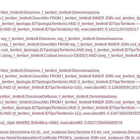
ovincia = el_province.IstProvincia) INNER JOIN el_re
omune WHERE (((f_confini.IDNotifica)=3883));, exe
p_concat(f_territori_limitrofi.DescAltro SEPARATOR '; 
ologia ON (f_territori_limitrofi.IDTipologiaTerritorio = c
pologia.IDTerritorioTP ) WHERE ( ((f_territori_limitrof
ipologia.DescTipologiaTerritorio, executionMS: 0.100
ritori_limitrofi.Distanza, f_territori_limitrofi.Direzione,
pologia.DescTipologiaTerritorio FROM f_territori_limitrof
ologia.IDTipologiaTerritorio) AND (f_territori_limitrofi.
i_limitrofi.IDTipoTerritorio)=2)), executionMS: 0.141
ritori_limitrofi.Distanza, f_territori_limitrofi.Direzion
rofi.DescAltro FROM f_territori_limitrofi INNER JOIN cod_
ologia.IDTipologiaTerritorio) AND (f_territori_limitrofi.
i_limitrofi.IDTipoTerritorio)=3)), executionMS: 0.136