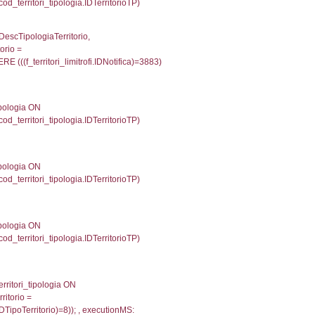
p INNER JOIN a2_personale a2p ON a2rp.IDPersona
onMS: 0.011151075363159
UntAmmTerr, d1_controlli.UffCompetente, d1_controlli
lli.Email, d1_controlli.Pec FROM cod_ipa_aoo INNER 
4436993598938
xecutionMS: 0.012964963912964
e, DATE_FORMAT(DataApertura, '%d/%m/%Y') as Data
/%Y') as DataUltimoPIR FROM d3_ispezioni WHERE (
fini_stato INNER JOIN el_nazioni ON f_confini_stato.
465
une, f_confini.Denominazione FROM f_confini INNER 