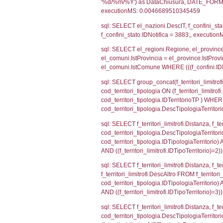
sql: SELECT CO
sql: SELECT `ta
sql: SELECT a1.R
n.DataFileNotif
n.CodiceUnivoc
WHERE n.IDNoti
sql: SELECT a1_
ComuneSL, el_p
el_comuni.IstCo
el_regioni.Ist
a1_stabilimento
IDNotifica=388
sql: SELECT a2
(((a2p.IDNotif