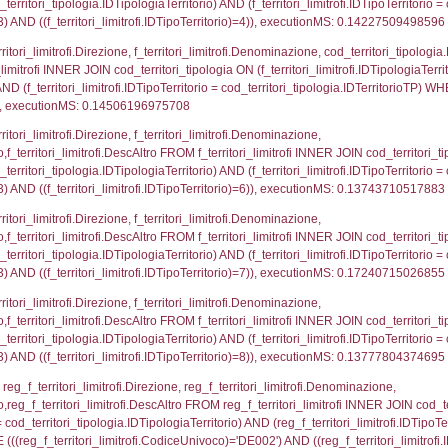
p.Cognome, a2p.Nome FROM a2_ruolipersonale a2r
ca)=3883) AND ((a2rp.IDTipoPersonale)=3)), executi
_ipa_aoo.des_amm, d1_controlli.IDEnte, d1_controlli.
mune, d1_controlli.Via, d1_controlli.Cap, d1_contro
ntAmmTerr where IDNotifica=3883, executionMS: 0.0
FROM d2_autorizzazioni WHERE IDNotifica=3883, e
pezione, IDArticoloComma, Autorita, StatoIspezion
 DataChiusura, DATE_FORMAT(DataUltimoPIR, '%d/%m
0.0046689510345459
nazioni.DescIT, f_confini_stato.Distanza FROM f_con
.IDNotifica = 3883;, executionMS: 0.00063300132751
regioni.Regione, el_province.citta, el_comuni.Com