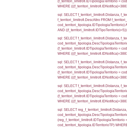
sql: SELECT a2
(((a2p.IDNotifi
sql: SELECT cod
d1_controlli.Co
d1_controlli.U
sql: SELECT * 
sql: SELECT Is
'%d/%m/%Y') as
executionMS: 
sql: SELECT el_
f_confini_stato
sql: SELECT el_