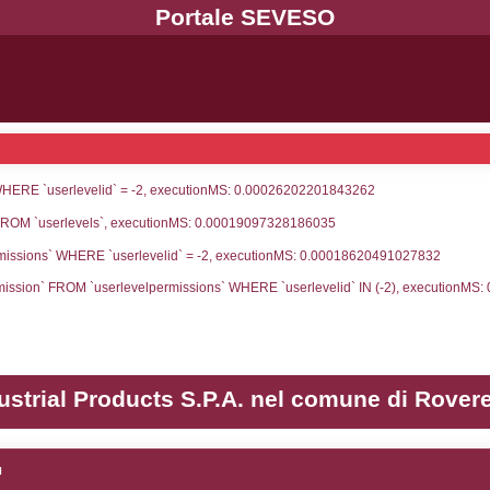
UNT(*) FROM `userlevels` WHERE `userlevelid` = -
serlevelid`, `userlevelname` FROM `userlevels`, ex
UNT(*) FROM `userlevelpermissions` WHERE `userle
blename`, `userlevelid`, `permission` FROM `userle