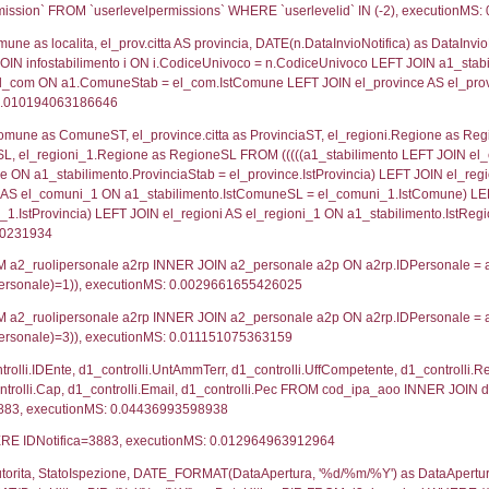
lico) - DESCRIZIONE SINTETICA DELLO STABILIMENTO E
lico) - INFORMAZIONI SUGLI SCENARI INCIDENTALI CON I
UNT(*) FROM `userlevels` WHERE `userlevelid` = -
serlevelid`, `userlevelname` FROM `userlevels`, ex