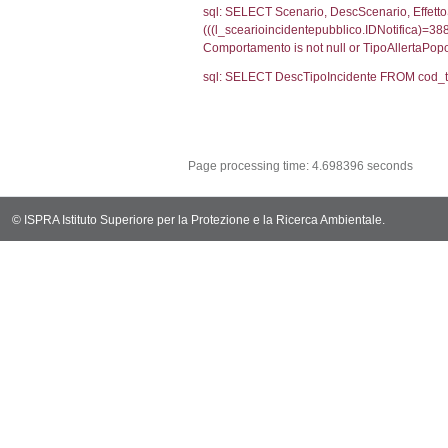
(f_territori_limi
WHERE (((f_terri
sql: SELECT f_ter
cod_territori_ti
(f_territori_limi
WHERE (((f_terri
sql: SELECT reg_f
cod_territori_ti
(reg_f_territori_
cod_territori_ti
0.0003170967
sql: SELECT f_ter
cod_territori_ti
(f_territori_limi