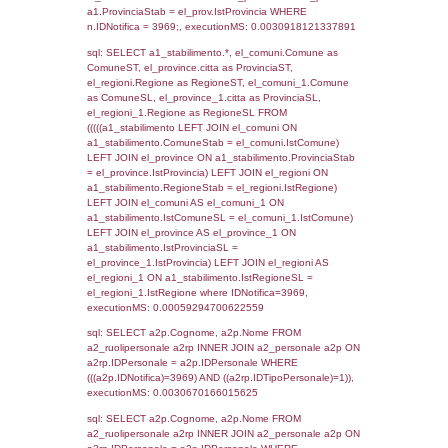
SEZIONE L (pubblico) - INFORMAZIONI S
INCIDENTALI CON IMPATTO ALL'ESTERN
STABILIMENTO
Indietro
Debug
sql: SELECT COUNT(*) FROM `userlevels`
`userlevelid` = -2, executionMS: 0.000452
sql: SELECT `userlevelid`, `userlevelname`
`userlevels`, executionMS: 0.00026607513
sql: SELECT COUNT(*) FROM `userlevelperm
WHERE `userlevelid` = -2, executionMS:
0.00022792816162109