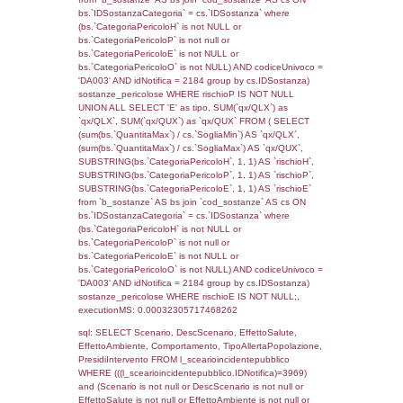
((reg_f_territori_limitrofi.IDTipoTerritorio)=7)
0.00033998489379883
sql: SELECT f_territori_limitrofi.Distanza,
f_territori_limitrofi.Direzione,
f_territori_limitrofi.Denominazione,
cod_territori_tipologia.DescTipologiaTerritorio,
rofi.DescAltro FROM f_territori_limitrofi INN
cod_territori_tipologia ON
(f_territori_limitrofi.IDTipologiaTerritorio =
cod_territori_tipologia.IDTipologiaTerritorio)
(f_territori_limitrofi.IDTipoTerritorio =
cod_territori_tipologia.IDTerritorioTP) WHER
(((f_territori_limitrofi.IDNotifica)=3969) AND
((f_territori_limitrofi.IDTipoTerritorio)=8)), ex
0.068033933639526
sql: SELECT reg_f_territori_limitrofi.Distanza
reg_f_territori_limitrofi.Direzione,
reg_f_territori_limitrofi.Denominazione,