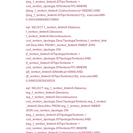
cod_territori_tipologia.IDTerritorioTP = 1)
cod_territori_tipologia.DescTipologiaTerritori
executionMS: 0.052787065505981
sql: SELECT f_territori_limitrofi.Distanza,
f_territori_limitrofi.Direzione,
f_territori_limitrofi.Denominazione,
f_territori_limitrofi.DescAltro,
cod_territori_tipologia.DescTipologiaTerrito
f_territori_limitrofi INNER JOIN cod_territori
(f_territori_limitrofi.IDTipologiaTerritorio =
cod_territori_tipologia.IDTipologiaTerritorio)
(f_territori_limitrofi.IDTipoTerritorio =
cod_territori_tipologia.IDTerritorioTP) WHER
(((f_territori_limitrofi.IDNotifica)=3969) AND
((f_territori_limitrofi.IDTipoTerritorio)=2)), ex
0.068114042282104
sql: SELECT f_territori_limitrofi.Distanza,
f_territori_limitrofi.Direzione,