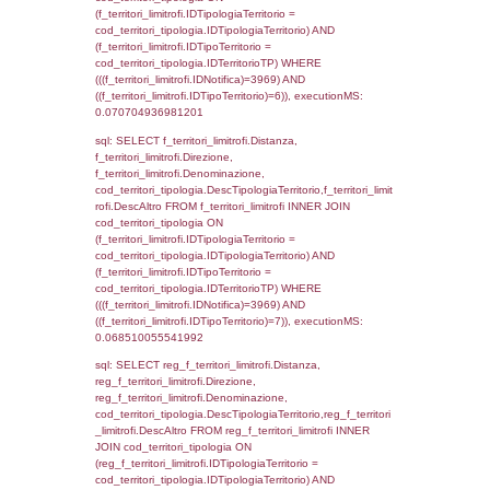
sql: SELECT el_regioni.Regione, el_province
el_comuni.Comune, f_confini.Denominazio
f_confini INNER JOIN ((el_comuni INNER JO
ON el_comuni.IstProvincia = el_province.IstP
INNER JOIN el_regioni ON el_province.IstR
el_regioni.IstRegione) ON f_confini.IDComu
el_comuni.IstComune WHERE
(((f_confini.IDNotifica)=3969));, executionMS
0.00059103965759277
sql: SELECT group_concat(f_territori_limitrof
SEPARATOR '; ') AS DescAltro,
cod_territori_tipologia.DescTipologiaTerrito
f_territori_limitrofi INNER JOIN cod_territori
(f_territori_limitrofi.IDTipologiaTerritorio =
cod_territori_tipologia.IDTipologiaTerritorio 
f_territori_limitrofi.IDTipoTerritorio =
cod_territori_tipologia.IDTerritorioTP ) WHER
((f_territori_limitrofi.IDNotifica) = 3969 ) AND