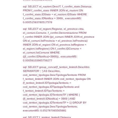
el_regioni_1.Regione as RegioneSL FROM
(((((a1_stabilimento LEFT JOIN el_comuni 
a1_stabilimento.ComuneStab = el_comuni.
LEFT JOIN el_province ON a1_stabilimento.
= el_province.IstProvincia) LEFT JOIN el_re
a1_stabilimento.RegioneStab = el_regioni.I
LEFT JOIN el_comuni AS el_comuni_1 ON
a1_stabilimento.IstComuneSL = el_comuni
LEFT JOIN el_province AS el_province_1 O
a1_stabilimento.IstProvinciaSL =
el_province_1.IstProvincia) LEFT JOIN el_re
el_regioni_1 ON a1_stabilimento.IstRegion
el_regioni_1.IstRegione where IDNotifica=3
executionMS: 0.00059294700622559
sql: SELECT a2p.Cognome, a2p.Nome FR
a2_ruolipersonale a2rp INNER JOIN a2_pe
a2rp.IDPersonale = a2p.IDPersonale WHE
(((a2p.IDNotifica)=3969) AND ((a2rp.IDTipoP
executionMS: 0.0030670166015625