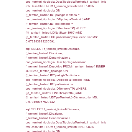
d1_controlli.UntAmmTerr where IDNotifica=3
executionMS: 0.021986961364746
sql: SELECT * FROM d2_autorizzazioni W
IDNotifica=3969, executionMS: 0.0078871
sql: SELECT Ispezione, IDArticoloComma, Au
StatoIspezione, DATE_FORMAT(DataApertu
'%d/%m/%Y') as DataApertura,
DATE_FORMAT(DataChiusura, '%d/%m/%Y')
DataChiusura, DATE_FORMAT(DataUltimoPI
'%d/%m/%Y') as DataUltimoPIR FROM d3_is
WHERE (((d3_ispezioni.IDNotifica)=3969)), 
0.00075483322143555
sql: SELECT el_nazioni.DescIT, f_confini_st
FROM f_confini_stato INNER JOIN el_nazio
f_confini_stato.IDStato = el_nazioni.IDSta
f_confini_stato.IDNotifica = 3969;, executi
0.00051593780517578