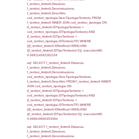
sql: SELECT a2p.Cognome, a2p.Nome FR
a2_ruolipersonale a2rp INNER JOIN a2_pe
a2rp.IDPersonale = a2p.IDPersonale WHE
(((a2p.IDNotifica)=3969) AND ((a2rp.IDTipoP
executionMS: 0.0025680065155029
sql: SELECT Cognome, Nome FROM
reg_a2_ruolipersonale INNER JOIN reg_a2
reg_a2_ruolipersonale.IDPersonale =
reg_a2_personale.IDPersonale WHERE
(((reg_a2_personale.CodiceUnivoco)='ND09
((reg_a2_ruolipersonale.IDTipoPersonale)=3
executionMS: 0.00028085708618164
sql: SELECT cod_ipa_aoo.des_amm, d1_cont
d1_controlli.UntAmmTerr, d1_controlli.UffCo
d1_controlli.Regione, d1_controlli.Provincia,
d1_controlli.Comune, d1_controlli.Via, d1_co
d1_controlli.Email, d1_controlli.Pec FROM 
INNER JOIN d1_controlli ON cod_ipa_aoo.I