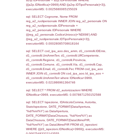
sql: SELECT `tablename`, `userlevelid`, `p
`userlevelpermissions` WHERE `userlevelid` I
executionMS: 0.0010440349578857
sql: SELECT a1.RagioneSociale, el_com.C
localita, el_prov.citta AS provincia,
DATE(n.DataInvioNotifica) as DataInvioNotifi
n.FileNotificaZip, n.DataFileNotificaZip FROM
LEFT JOIN infostabilimento i ON i.CodiceUn
n.CodiceUnivoco LEFT JOIN a1_stabilimen
a1.CodiceUnivoco = n.CodiceUnivoco LEFT
el_comuni AS el_com ON a1.ComuneStab 
el_com.IstComune LEFT JOIN el_province 
a1.ProvinciaStab = el_prov.IstProvincia W
n.IDNotifica = 3969;, executionMS: 0.003
sql: SELECT a1_stabilimento.*, el_comuni
ComuneST, el_province.citta as ProvinciaST
el_regioni.Regione as RegioneST, el_com
as ComuneSL, el_province_1.citta as Provi