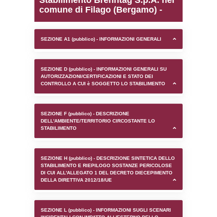
0.00022792816162109
sql: SELECT `tablename`, `userlevelid`, `p
`userlevelpermissions` WHERE `userlevelid` I
executionMS: 0.0010440349578857
Stabilimento Brenntag S.
comune di Filago (Berga
SEZIONE A1 (pubblico) - INFORMAZIONI 