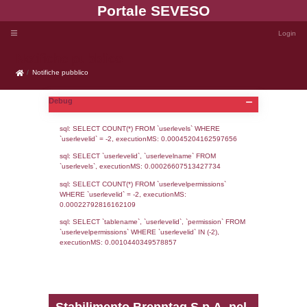
Portale SEVE
Notifiche pubblico
Notifiche pubblico
Debug
sql: SELECT COUNT(*) FROM `userlevels`
`userlevelid` = -2, executionMS: 0.000452
sql: SELECT `userlevelid`, `userlevelname`
`userlevels`, executionMS: 0.00026607513
sql: SELECT COUNT(*) FROM `userlevelperm
WHERE `userlevelid` = -2, executionMS: