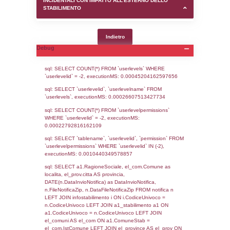
SEZIONE D (pubblico) - INFORMAZIONI G
AUTORIZZAZIONI/CERTIFICAZIONI E STAT
CONTROLLO A CUI è SOGGETTO LO STA
SEZIONE F (pubblico) - DESCRIZIONE
DELL'AMBIENTE/TERRITORIO CIRCOSTAN
STABILIMENTO
SEZIONE H (pubblico) - DESCRIZIONE SI
STABILIMENTO E RIEPILOGO SOSTANZE
DI CUI ALL'ALLEGATO 1 DEL DECRETO D
DELLA DIRETTIVA 2012/18/UE