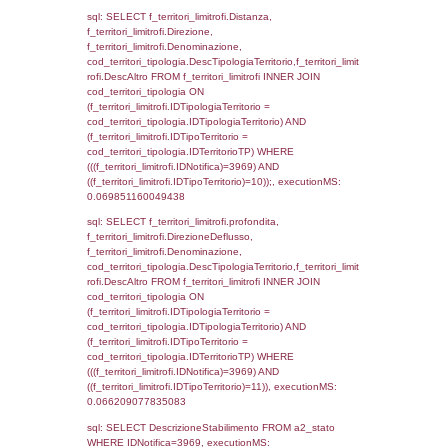
(f_territori_limitrofi.IDTipoTerritorio =
cod_territori_tipologia.IDTerritorioTP) WHER
(((f_territori_limitrofi.IDNotifica)=3969) AND
((f_territori_limitrofi.IDTipoTerritorio)=4)), ex
0.072283983230591
sql: SELECT f_territori_limitrofi.Distanza,
f_territori_limitrofi.Direzione,
f_territori_limitrofi.Denominazione,
cod_territori_tipologia.DescTipologiaTerritori
f_territori_limitrofi.DescAltro FROM f_territori
JOIN cod_territori_tipologia ON
(f_territori_limitrofi.IDTipologiaTerritorio =
cod_territori_tipologia.IDTipologiaTerritorio)
(f_territori_limitrofi.IDTipoTerritorio =
cod_territori_tipologia.IDTerritorioTP) WHER
(((f_territori_limitrofi.IDNotifica)=3969) AND
((f_territori_limitrofi.IDTipoTerritorio)=5)), ex
0.070450067520142