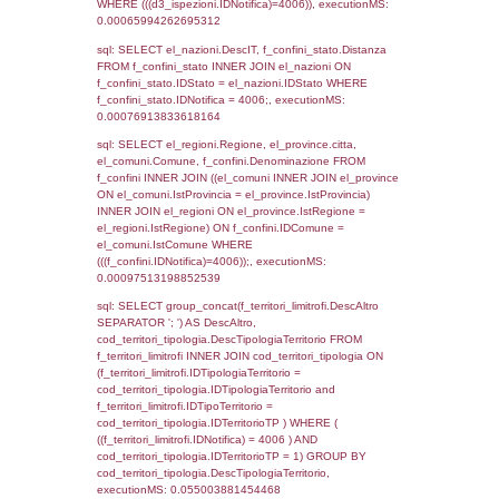
as ComuneSL, el_province_1.citta as Provi
el_regioni_1.Regione as RegioneSL FROM
(((((a1_stabilimento LEFT JOIN el_comuni 
a1_stabilimento.ComuneStab = el_comuni.
LEFT JOIN el_province ON a1_stabilimento.
= el_province.IstProvincia) LEFT JOIN el_re
a1_stabilimento.RegioneStab = el_regioni.I
LEFT JOIN el_comuni AS el_comuni_1 ON
a1_stabilimento.IstComuneSL = el_comuni
LEFT JOIN el_province AS el_province_1 O
a1_stabilimento.IstProvinciaSL =
el_province_1.IstProvincia) LEFT JOIN el_re
el_regioni_1 ON a1_stabilimento.IstRegion
el_regioni_1.IstRegione where IDNotifica=4
executionMS: 0.00077509880065918
sql: SELECT a2p.Cognome, a2p.Nome FR
a2_ruolipersonale a2rp INNER JOIN a2_pe
a2rp.IDPersonale = a2p.IDPersonale WHE
(((a2p.IDNotifica)=4006) AND ((a2rp.IDTipoP