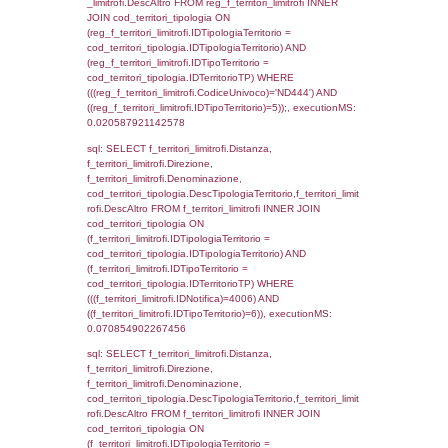
0.00076913833618164
sql: SELECT el_regioni.Regione, el_province
el_comuni.Comune, f_confini.Denominazio
f_confini INNER JOIN ((el_comuni INNER JO
ON el_comuni.IstProvincia = el_province.IstP
INNER JOIN el_regioni ON el_province.IstR
el_regioni.IstRegione) ON f_confini.IDComu
el_comuni.IstComune WHERE
(((f_confini.IDNotifica)=4006));, executionMS
0.00097513198852539
sql: SELECT group_concat(f_territori_limitrof
SEPARATOR '; ') AS DescAltro,
cod_territori_tipologia.DescTipologiaTerrito
f_territori_limitrofi INNER JOIN cod_territori
(f_territori_limitrofi.IDTipologiaTerritorio =
cod_territori_tipologia.IDTipologiaTerritorio 
f_territori_limitrofi.IDTipoTerritorio =
cod_territori_tipologia.IDTerritorioTP ) WHER