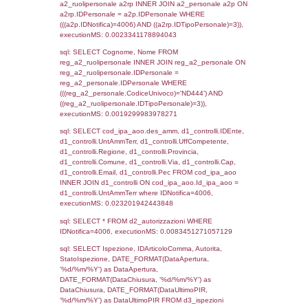
sql: SELECT `tablename`, `userlevelid`, `p
`userlevelpermissions` WHERE `userlevelid` I
executionMS: 0.0010130405426025
sql: SELECT a1.RagioneSociale, el_com.C
localita, el_prov.citta AS provincia,
DATE(n.DataInvioNotifica) as DataInvioNotifi
n.FileNotificaZip, n.DataFileNotificaZip FROM
LEFT JOIN infostabilimento i ON i.CodiceUn
n.CodiceUnivoco LEFT JOIN a1_stabilimen
a1.CodiceUnivoco = n.CodiceUnivoco LEFT
el_comuni AS el_com ON a1.ComuneStab 
el_com.IstComune LEFT JOIN el_province 
a1.ProvinciaStab = el_prov.IstProvincia W
n.IDNotifica = 4006;, executionMS: 0.005
sql: SELECT a1_stabilimento.*, el_comuni
ComuneST, el_province.citta as ProvinciaST
el_regioni.Regione as RegioneST, el_com