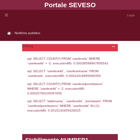
Portale SEVE
Notifiche pubblico
Notifiche pubblico
Debug
sql: SELECT COUNT(*) FROM `userlevels`
`userlevelid` = -2, executionMS: 0.000385
sql: SELECT `userlevelid`, `userlevelname`
`userlevels`, executionMS: 0.00024318695
sql: SELECT COUNT(*) FROM `userlevelperm
WHERE `userlevelid` = -2, executionMS: