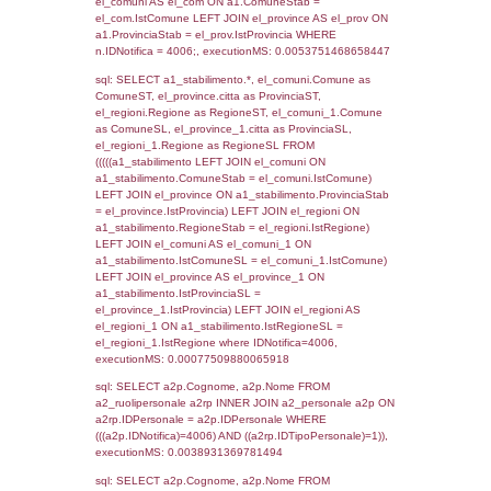
SEZIONE L (pubblico) - INFORMAZIONI S
INCIDENTALI CON IMPATTO ALL'ESTERN
STABILIMENTO
Indietro
Debug
sql: SELECT COUNT(*) FROM `userlevels`
`userlevelid` = -2, executionMS: 0.000385
sql: SELECT `userlevelid`, `userlevelname`
`userlevels`, executionMS: 0.00024318695
sql: SELECT COUNT(*) FROM `userlevelperm
WHERE `userlevelid` = -2, executionMS:
0.00020790100097656