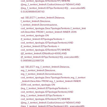
f_territori_limitrofi.Direzione,
f_territori_limitrofi.Denominazione,
cod_territori_tipologia.DescTipologiaTerritori
f_territori_limitrofi.DescAltro FROM f_territori
JOIN cod_territori_tipologia ON
(f_territori_limitrofi.IDTipologiaTerritorio =
cod_territori_tipologia.IDTipologiaTerritorio)
(f_territori_limitrofi.IDTipoTerritorio =
cod_territori_tipologia.IDTerritorioTP) WHER
(((f_territori_limitrofi.IDNotifica)=4006) AND
((f_territori_limitrofi.IDTipoTerritorio)=3)), ex
0.070788860321045
sql: SELECT f_territori_limitrofi.Distanza,
f_territori_limitrofi.Direzione,
f_territori_limitrofi.Denominazione,
cod_territori_tipologia.DescTipologiaTerritorio,
rofi.DescAltro FROM f_territori_limitrofi INN
cod_territori_tipologia ON