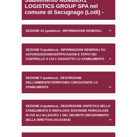
0.00020790100097656
sql: SELECT `tablename`, `userlevelid`, `p
`userlevelpermissions` WHERE `userlevelid` I
executionMS: 0.0010130405426025
Stabilimento NUMBER1
LOGISTICS GROUP SPA 
comune di Secugnago (L
SEZIONE A1 (pubblico) - INFORMAZIONI 