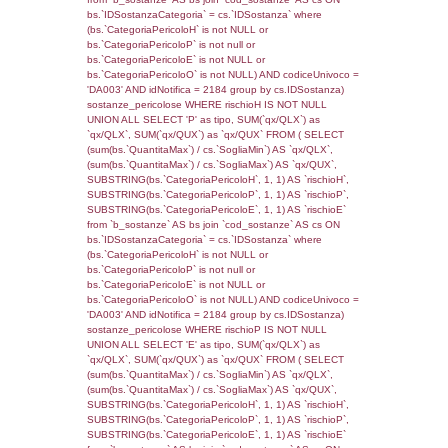
(((f_territori_limitrofi.IDNotifica)=4006) AND
((f_territori_limitrofi.IDTipoTerritorio)=7)), ex
0.069569110870361
sql: SELECT f_territori_limitrofi.Distanza,
f_territori_limitrofi.Direzione,
f_territori_limitrofi.Denominazione,
cod_territori_tipologia.DescTipologiaTerritorio,
rofi.DescAltro FROM f_territori_limitrofi INN
cod_territori_tipologia ON
(f_territori_limitrofi.IDTipologiaTerritorio =
cod_territori_tipologia.IDTipologiaTerritorio)
(f_territori_limitrofi.IDTipoTerritorio =
cod_territori_tipologia.IDTerritorioTP) WHER
(((f_territori_limitrofi.IDNotifica)=4006) AND
((f_territori_limitrofi.IDTipoTerritorio)=8)), ex
0.06861400604248
sql: SELECT reg_f_territori_limitrofi.Distanza
reg_f_territori_limitrofi.Direzione,