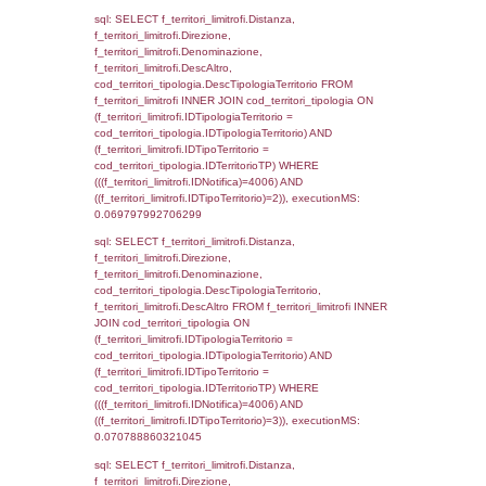
executionMS: 0.0038931369781494
sql: SELECT a2p.Cognome, a2p.Nome FR
a2_ruolipersonale a2rp INNER JOIN a2_pe
a2rp.IDPersonale = a2p.IDPersonale WHE
(((a2p.IDNotifica)=4006) AND ((a2rp.IDTipoP
executionMS: 0.0023341178894043
sql: SELECT Cognome, Nome FROM
reg_a2_ruolipersonale INNER JOIN reg_a2
reg_a2_ruolipersonale.IDPersonale =
reg_a2_personale.IDPersonale WHERE
(((reg_a2_personale.CodiceUnivoco)='ND44
((reg_a2_ruolipersonale.IDTipoPersonale)=3
executionMS: 0.0019299983978271
sql: SELECT cod_ipa_aoo.des_amm, d1_cont
d1_controlli.UntAmmTerr, d1_controlli.UffCo
d1_controlli.Regione, d1_controlli.Provincia,
d1_controlli.Comune, d1_controlli.Via, d1_co