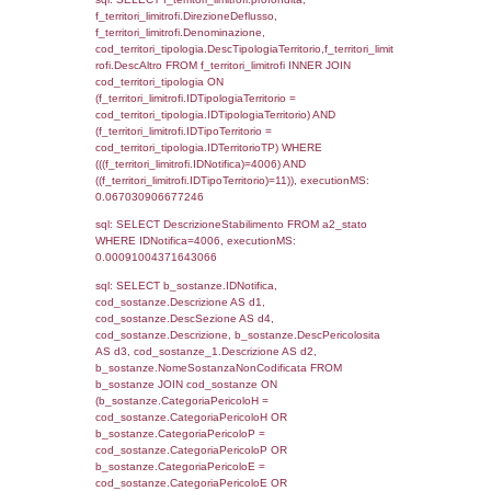
0.071118116378784
sql: SELECT reg_f_territori_limitrofi.Distanza
reg_f_territori_limitrofi.Direzione,
reg_f_territori_limitrofi.Denominazione,
cod_territori_tipologia.DescTipologiaTerritorio
_limitrofi.DescAltro FROM reg_f_territori_limi
JOIN cod_territori_tipologia ON
(reg_f_territori_limitrofi.IDTipologiaTerritorio =
cod_territori_tipologia.IDTipologiaTerritorio)
(reg_f_territori_limitrofi.IDTipoTerritorio =
cod_territori_tipologia.IDTerritorioTP) WHER
(((reg_f_territori_limitrofi.CodiceUnivoco)='
((reg_f_territori_limitrofi.IDTipoTerritorio)=5)
0.020587921142578
sql: SELECT f_territori_limitrofi.Distanza,
f_territori_limitrofi.Direzione,
f_territori_limitrofi.Denominazione,
cod_territori_tipologia.DescTipologiaTerritorio,