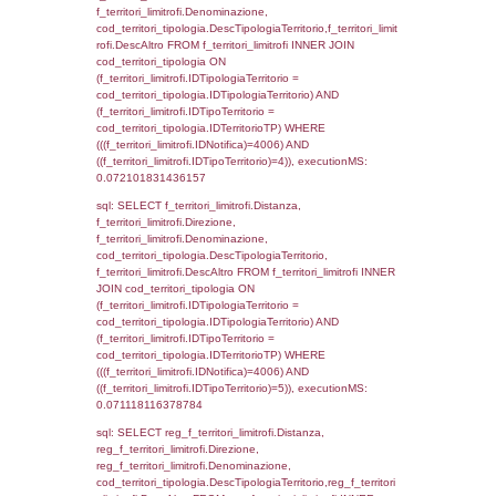
d1_controlli.Email, d1_controlli.Pec FROM 
INNER JOIN d1_controlli ON cod_ipa_aoo.I
d1_controlli.UntAmmTerr where IDNotifica=4
executionMS: 0.023201942443848
sql: SELECT * FROM d2_autorizzazioni W
IDNotifica=4006, executionMS: 0.0083451
sql: SELECT Ispezione, IDArticoloComma, Au
StatoIspezione, DATE_FORMAT(DataApertu
'%d/%m/%Y') as DataApertura,
DATE_FORMAT(DataChiusura, '%d/%m/%Y')
DataChiusura, DATE_FORMAT(DataUltimoPI
'%d/%m/%Y') as DataUltimoPIR FROM d3_is
WHERE (((d3_ispezioni.IDNotifica)=4006)), 
0.00065994262695312
sql: SELECT el_nazioni.DescIT, f_confini_st
FROM f_confini_stato INNER JOIN el_nazio
f_confini_stato.IDStato = el_nazioni.IDSta
f_confini_stato.IDNotifica = 4006;, executi