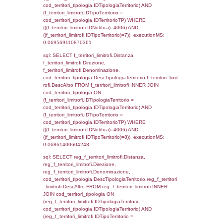
((f_territori_limitrofi.IDNotifica) = 4006 ) AND
cod_territori_tipologia.IDTerritorioTP = 1)
cod_territori_tipologia.DescTipologiaTerritori
executionMS: 0.055003881454468
sql: SELECT f_territori_limitrofi.Distanza,
f_territori_limitrofi.Direzione,
f_territori_limitrofi.Denominazione,
f_territori_limitrofi.DescAltro,
cod_territori_tipologia.DescTipologiaTerrito
f_territori_limitrofi INNER JOIN cod_territori
(f_territori_limitrofi.IDTipologiaTerritorio =
cod_territori_tipologia.IDTipologiaTerritorio)
(f_territori_limitrofi.IDTipoTerritorio =
cod_territori_tipologia.IDTerritorioTP) WHER
(((f_territori_limitrofi.IDNotifica)=4006) AND
((f_territori_limitrofi.IDTipoTerritorio)=2)), ex
0.069797992706299
sql: SELECT f_territori_limitrofi.Distanza,