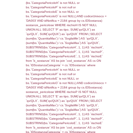
0.068386077880859
sql: SELECT reg_f_territori_limitrofi.Distanza
reg_f_territori_limitrofi.Direzione,
reg_f_territori_limitrofi.Denominazione,
cod_territori_tipologia.DescTipologiaTerritorio
_limitrofi.DescAltro FROM reg_f_territori_limi
JOIN cod_territori_tipologia ON
(reg_f_territori_limitrofi.IDTipologiaTerritorio =
cod_territori_tipologia.IDTipologiaTerritorio)
(reg_f_territori_limitrofi.IDTipoTerritorio =
cod_territori_tipologia.IDTerritorioTP) WHER
(((reg_f_territori_limitrofi.CodiceUnivoco)='
((reg_f_territori_limitrofi.IDTipoTerritorio)=7)
0.018929004669189
sql: SELECT f_territori_limitrofi.Distanza,
f_territori_limitrofi.Direzione,
f_territori_limitrofi.Denominazione,
cod_territori_tipologia.DescTipologiaTerritorio,