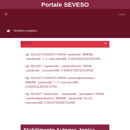
Portale SEVE
Notifiche pubblico
Notifiche pubblico
Debug
sql: SELECT COUNT(*) FROM `userlevels`
`userlevelid` = -2, executionMS: 0.000298
sql: SELECT `userlevelid`, `userlevelname`
`userlevels`, executionMS: 0.00024795532
sql: SELECT COUNT(*) FROM `userlevelperm
WHERE `userlevelid` = -2, executionMS: