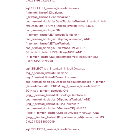
reg_f_territori_limitrofi.IDTipoTerritorio =
cod_territori_tipologia.IDTerritorioTP) WHERE
((reg_f_territori_limitrofi.CodiceUnivoco) ='N
cod_territori_tipologia.IDTerritorioTP=1) gro
cod_territori_tipologia.DescTipologiaTerritorio
executionMS: 0.015684843063354
sql: SELECT f_territori_limitrofi.Distanza,
f_territori_limitrofi.Direzione,
f_territori_limitrofi.Denominazione,
f_territori_limitrofi.DescAltro,
cod_territori_tipologia.DescTipologiaTerrito
f_territori_limitrofi INNER JOIN cod_territori
(f_territori_limitrofi.IDTipologiaTerritorio =
cod_territori_tipologia.IDTipologiaTerritorio)
(f_territori_limitrofi.IDTipoTerritorio =
cod_territori_tipologia.IDTerritorioTP) WHER
(((f_territori_limitrofi.IDNotifica)=4038) AND
((f_territori_limitrofi.IDTipoTerritorio)=2)), ex
0.068724870681763