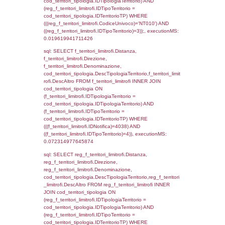
sql: SELECT el_regioni.Regione, el_province
el_comuni.Comune, f_confini.Denominazio
f_confini INNER JOIN ((el_comuni INNER JO
ON el_comuni.IstProvincia = el_province.IstP
INNER JOIN el_regioni ON el_province.IstR
el_regioni.IstRegione) ON f_confini.IDComu
el_comuni.IstComune WHERE
(((f_confini.IDNotifica)=4038));, executionMS
0.00052404403686523
sql: SELECT el_regioni.Regione, el_province
el_comuni.Comune, reg_f_confini.Denomin
reg_f_confini INNER JOIN ((el_comuni INN
el_province ON el_comuni.IstProvincia =
el_province.IstProvincia) INNER JOIN el_re
el_province.IstRegione = el_regioni.IstRegi
reg_f_confini.IDComune = el_comuni.Ist
(((reg_f_confini.CodiceUnivoco)='NT010'));,
0.00081610679626465