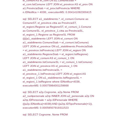
SEZIONE L (pubblico) - INFORMAZIONI S
INCIDENTALI CON IMPATTO ALL'ESTERN
STABILIMENTO
Indietro
Debug
sql: SELECT COUNT(*) FROM `userlevels`
`userlevelid` = -2, executionMS: 0.000298
sql: SELECT `userlevelid`, `userlevelname`
`userlevels`, executionMS: 0.00024795532
sql: SELECT COUNT(*) FROM `userlevelperm
WHERE `userlevelid` = -2, executionMS:
0.00031113624572754