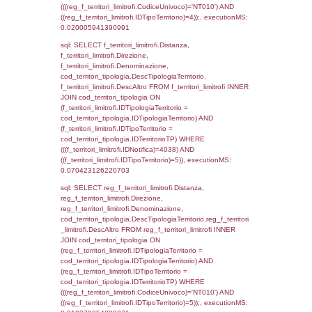
sql: SELECT group_concat(f_territori_limitrof
SEPARATOR '; ') AS DescAltro,
cod_territori_tipologia.DescTipologiaTerrito
f_territori_limitrofi INNER JOIN cod_territori
(f_territori_limitrofi.IDTipologiaTerritorio =
cod_territori_tipologia.IDTipologiaTerritorio 
f_territori_limitrofi.IDTipoTerritorio =
cod_territori_tipologia.IDTerritorioTP ) WHER
((f_territori_limitrofi.IDNotifica) = 4038 ) AND
cod_territori_tipologia.IDTerritorioTP = 1)
cod_territori_tipologia.DescTipologiaTerritori
executionMS: 0.05466103553772
sql: SELECT group_concat(reg_f_territori_lim
SEPARATOR '; ') AS DescAltro,
cod_territori_tipologia.DescTipologiaTerrito
reg_f_territori_limitrofi INNER JOIN cod_territ
ON (reg_f_territori_limitrofi.IDTipologiaTerrito
cod_territori_tipologia.IDTipologiaTerritorio 