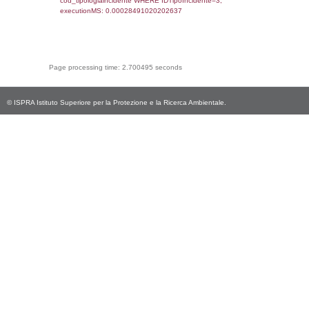
cod_territori_tipologia.IDTerritorioTP) WHER
(((reg_f_territori_limitrofi.CodiceUnivoco)='
((reg_f_territori_limitrofi.IDTipoTerritorio)=8)
0.018930912017822
sql: SELECT f_territori_limitrofi.Distanza,
f_territori_limitrofi.Direzione,
f_territori_limitrofi.Denominazione,
cod_territori_tipologia.DescTipologiaTerritorio,
rofi.DescAltro FROM f_territori_limitrofi INN
cod_territori_tipologia ON
(f_territori_limitrofi.IDTipologiaTerritorio =
cod_territori_tipologia.IDTipologiaTerritorio)
(f_territori_limitrofi.IDTipoTerritorio =
cod_territori_tipologia.IDTerritorioTP) WHER
(((f_territori_limitrofi.IDNotifica)=4038) AND
((f_territori_limitrofi.IDTipoTerritorio)=9)), ex
0.068359851837158
sql: SELECT reg_f_territori_limitrofi.Distanza