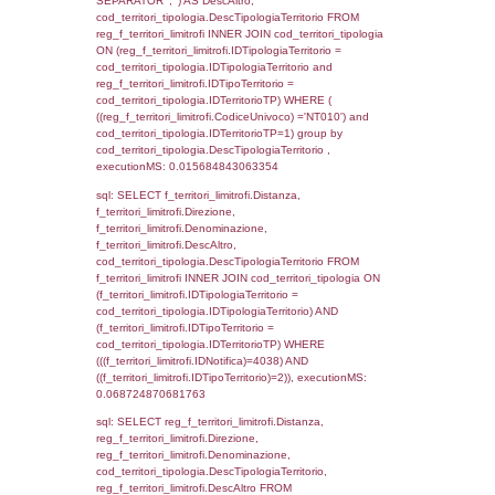
(((reg_a2_personale.CodiceUnivoco)='NT01
((reg_a2_ruolipersonale.IDTipoPersonale)=3
executionMS: 0.00093889236450195
sql: SELECT cod_ipa_aoo.des_amm, d1_cont
d1_controlli.UntAmmTerr, d1_controlli.UffCo
d1_controlli.Regione, d1_controlli.Provincia,
d1_controlli.Comune, d1_controlli.Via, d1_co
d1_controlli.Email, d1_controlli.Pec FROM 
INNER JOIN d1_controlli ON cod_ipa_aoo.I
d1_controlli.UntAmmTerr where IDNotifica=4
executionMS: 0.022929906845093
sql: SELECT * FROM d2_autorizzazioni W
IDNotifica=4038, executionMS: 0.0081028
sql: SELECT * FROM reg_d2_autorizzazio
CodiceUnivoco='NT010' , executionMS:
0.0050439834594727
sql: SELECT Ispezione, IDArticoloComma, Au