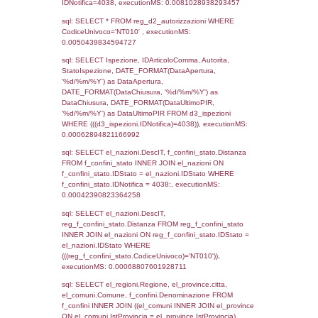
as ComuneSL, el_province_1.citta as Provi
el_regioni_1.Regione as RegioneSL FROM
(((((a1_stabilimento LEFT JOIN el_comuni 
a1_stabilimento.ComuneStab = el_comuni.
LEFT JOIN el_province ON a1_stabilimento.
= el_province.IstProvincia) LEFT JOIN el_re
a1_stabilimento.RegioneStab = el_regioni.I
LEFT JOIN el_comuni AS el_comuni_1 ON
a1_stabilimento.IstComuneSL = el_comuni
LEFT JOIN el_province AS el_province_1 O
a1_stabilimento.IstProvinciaSL =
el_province_1.IstProvincia) LEFT JOIN el_re
el_regioni_1 ON a1_stabilimento.IstRegion
el_regioni_1.IstRegione where IDNotifica=4
executionMS: 0.00075984001159668
sql: SELECT a2p.Cognome, a2p.Nome FR
a2_ruolipersonale a2rp INNER JOIN a2_pe
a2rp.IDPersonale = a2p.IDPersonale WHE
(((a2p.IDNotifica)=4038) AND ((a2rp.IDTipoP