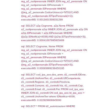
sql: SELECT `tablename`, `userlevelid`, `p
`userlevelpermissions` WHERE `userlevelid` I
executionMS: 0.0010750293731689
sql: SELECT a1.RagioneSociale, el_com.C
localita, el_prov.citta AS provincia,
DATE(n.DataInvioNotifica) as DataInvioNotifi
n.FileNotificaZip, n.DataFileNotificaZip FROM
LEFT JOIN infostabilimento i ON i.CodiceUn
n.CodiceUnivoco LEFT JOIN a1_stabilimen
a1.CodiceUnivoco = n.CodiceUnivoco LEFT
el_comuni AS el_com ON a1.ComuneStab 
el_com.IstComune LEFT JOIN el_province 
a1.ProvinciaStab = el_prov.IstProvincia W
n.IDNotifica = 4038;, executionMS: 0.004
sql: SELECT a1_stabilimento.*, el_comuni
ComuneST, el_province.citta as ProvinciaST
el_regioni.Regione as RegioneST, el_com