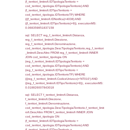
(((reg_f_territori_limitrofi.CodiceUnivoco)='
((reg_f_territori_limitrofi.IDTipoTerritorio)=3)
0.019619941711426
sql: SELECT f_territori_limitrofi.Distanza,
f_territori_limitrofi.Direzione,
f_territori_limitrofi.Denominazione,
cod_territori_tipologia.DescTipologiaTerritorio,
rofi.DescAltro FROM f_territori_limitrofi INN
cod_territori_tipologia ON
(f_territori_limitrofi.IDTipologiaTerritorio =
cod_territori_tipologia.IDTipologiaTerritorio)
(f_territori_limitrofi.IDTipoTerritorio =
cod_territori_tipologia.IDTerritorioTP) WHER
(((f_territori_limitrofi.IDNotifica)=4038) AND
((f_territori_limitrofi.IDTipoTerritorio)=4)), ex
0.072314977645874
sql: SELECT reg_f_territori_limitrofi.Distanza
reg_f_territori_limitrofi.Direzione,