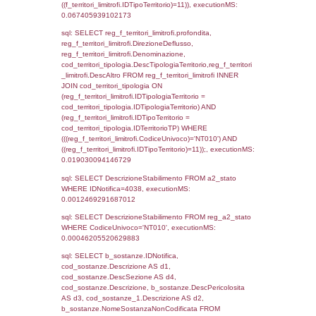
(f_territori_limitrofi.IDTipoTerritorio =
cod_territori_tipologia.IDTerritorioTP) WHER
(((f_territori_limitrofi.IDNotifica)=4038) AND
((f_territori_limitrofi.IDTipoTerritorio)=5)), ex
0.070423126220703
sql: SELECT reg_f_territori_limitrofi.Distanza
reg_f_territori_limitrofi.Direzione,
reg_f_territori_limitrofi.Denominazione,
cod_territori_tipologia.DescTipologiaTerritorio
_limitrofi.DescAltro FROM reg_f_territori_limi
JOIN cod_territori_tipologia ON
(reg_f_territori_limitrofi.IDTipologiaTerritorio =
cod_territori_tipologia.IDTipologiaTerritorio)
(reg_f_territori_limitrofi.IDTipoTerritorio =
cod_territori_tipologia.IDTerritorioTP) WHER
(((reg_f_territori_limitrofi.CodiceUnivoco)='
((reg_f_territori_limitrofi.IDTipoTerritorio)=5)
0.019379854202271