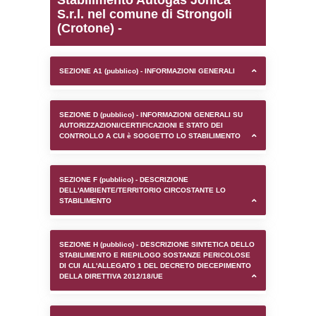
0.00031113624572754
sql: SELECT `tablename`, `userlevelid`, `p
`userlevelpermissions` WHERE `userlevelid` I
executionMS: 0.0010750293731689
Stabilimento Autogas Jo
S.r.l. nel comune di Stro
(Crotone) -
SEZIONE A1 (pubblico) - INFORMAZIONI 