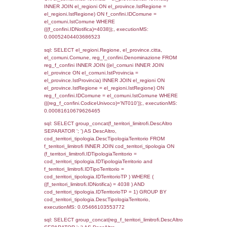
executionMS: 0.00058507919311523
sql: SELECT Cognome, Nome FROM
reg_a2_ruolipersonale INNER JOIN reg_a2
reg_a2_ruolipersonale.IDPersonale =
reg_a2_personale.IDPersonale WHERE
(((reg_a2_personale.CodiceUnivoco)='NT01
((reg_a2_ruolipersonale.IDTipoPersonale)=1
executionMS: 0.0013401508331299
sql: SELECT a2p.Cognome, a2p.Nome FR
a2_ruolipersonale a2rp INNER JOIN a2_pe
a2rp.IDPersonale = a2p.IDPersonale WHE
(((a2p.IDNotifica)=4038) AND ((a2rp.IDTipoP
executionMS: 0.00041007995605469
sql: SELECT Cognome, Nome FROM
reg_a2_ruolipersonale INNER JOIN reg_a2
reg_a2_ruolipersonale.IDPersonale =
reg_a2_personale.IDPersonale WHERE