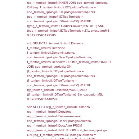
StatoIspezione, DATE_FORMAT(DataApertu
'%d/%m/%Y') as DataApertura,
DATE_FORMAT(DataChiusura, '%d/%m/%Y')
DataChiusura, DATE_FORMAT(DataUltimoPI
'%d/%m/%Y') as DataUltimoPIR FROM d3_is
WHERE (((d3_ispezioni.IDNotifica)=4038)), 
0.00062894821166992
sql: SELECT el_nazioni.DescIT, f_confini_st
FROM f_confini_stato INNER JOIN el_nazio
f_confini_stato.IDStato = el_nazioni.IDSta
f_confini_stato.IDNotifica = 4038;, executi
0.00042390823364258
sql: SELECT el_nazioni.DescIT,
reg_f_confini_stato.Distanza FROM reg_f_co
INNER JOIN el_nazioni ON reg_f_confini_st
el_nazioni.IDStato WHERE
(((reg_f_confini_stato.CodiceUnivoco)='NT01
executionMS: 0.00068807601928711