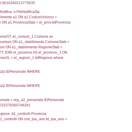
 RIEPILOGO SOSTANZE PERICOLOSE DI CUI ALL'ALLEGATO
MPATTO ALL'ESTERNO DELLO STABILIMENTO
Indietro
2, executionMS: 0.00032401084899902
ecutionMS: 0.00023007392883301