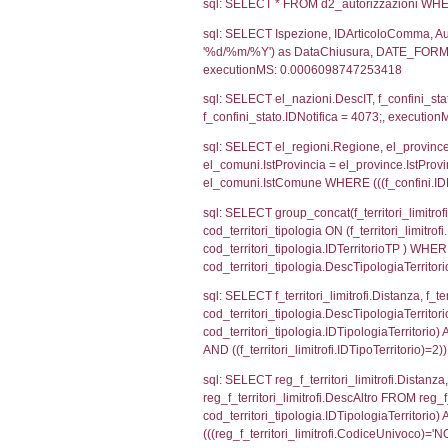
sql: SELECT CO
sql: SELECT `ta
sql: SELECT a1.R
n.DataFileNotif
n.CodiceUnivoc
WHERE n.IDNoti
sql: SELECT a1_
ComuneSL, el_p
el_comuni.IstCo
el_regioni.Ist
a1_stabilimento
IDNotifica=407
sql: SELECT a2
(((a2p.IDNotifi