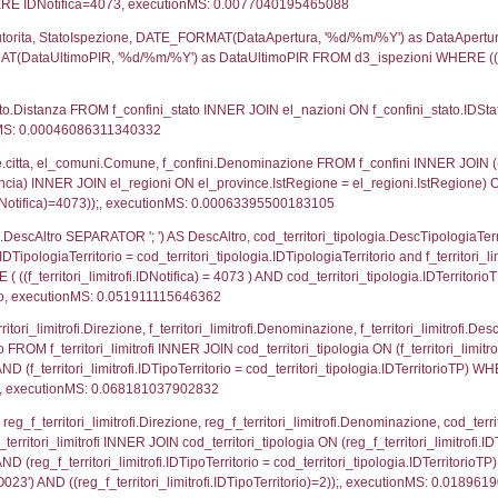
UNT(*) FROM `userlevelpermissions` WHERE `userle
blename`, `userlevelid`, `permission` FROM `userle
agioneSociale, el_com.Comune as localita, el_prov.cit
icaZip FROM notifica n LEFT JOIN infostabilimento 
o LEFT JOIN el_comuni AS el_com ON a1.ComuneStab 
fica = 4073;, executionMS: 0.0030040740966797
stabilimento.*, el_comuni.Comune as ComuneST, el_
rovince_1.citta as ProvinciaSL, el_regioni_1.Regio
mune) LEFT JOIN el_province ON a1_stabilimento.Pro
Regione) LEFT JOIN el_comuni AS el_comuni_1 ON a1
.IstProvinciaSL = el_province_1.IstProvincia) LEFT J
3, executionMS: 0.00062203407287598
p.Cognome, a2p.Nome FROM a2_ruolipersonale a2r
ca)=4073) AND ((a2rp.IDTipoPersonale)=1)), execut