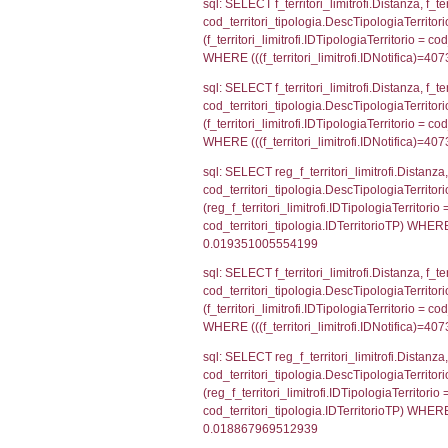
f_confini_stato
sql: SELECT el_
el_comuni.IstPr
el_comuni.IstC
sql: SELECT grou
cod_territori_tip
cod_territori_ti
cod_territori_t
sql: SELECT f_ter
cod_territori_ti
cod_territori_tip
AND ((f_territor
sql: SELECT reg_f
reg_f_territori_l