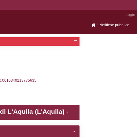
Portale SEVESO
2, executionMS: 0.00032401084899902
ecutionMS: 0.00023007392883301
velid` = -2, executionMS: 0.00023698806762695
velpermissions` WHERE `userlevelid` IN (-2), execut