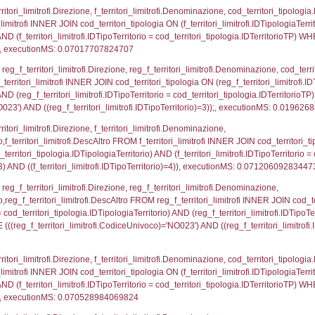
p.Cognome, a2p.Nome FROM a2_ruolipersonale a2r
ca)=4073) AND ((a2rp.IDTipoPersonale)=3)), execut
gnome, Nome FROM reg_a2_ruolipersonale INNER JO
2_personale.CodiceUnivoco)='NO023') AND ((reg_a2
_ipa_aoo.des_amm, d1_controlli.IDEnte, d1_controlli.
mune, d1_controlli.Via, d1_controlli.Cap, d1_contro
ntAmmTerr where IDNotifica=4073, executionMS: 0.0
FROM d2_autorizzazioni WHERE IDNotifica=4073, e
pezione, IDArticoloComma, Autorita, StatoIspezion
 DataChiusura, DATE_FORMAT(DataUltimoPIR, '%d/%m
0.0006098747253418
nazioni.DescIT, f_confini_stato.Distanza FROM f_con