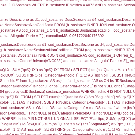
_territori_limitrofi.Distanza, reg_f_territori_limitrofi
pologia.DescTipologiaTerritorio,reg_f_territori_limitro
limitrofi.IDTipologiaTerritorio = cod_territori_tipologia.
pologia.IDTerritorioTP) WHERE (((reg_f_territori_limitr
00903
ritori_limitrofi.Distanza, f_territori_limitrofi.Direzion
rofi.DescAltro FROM f_territori_limitrofi INNER JOIN cod_
ologia.IDTipologiaTerritorio) AND (f_territori_limitrofi.
i_limitrofi.IDTipoTerritorio)=5)), executionMS: 0.070
ritori_limitrofi.Distanza, f_territori_limitrofi.Direzione
pologia.DescTipologiaTerritorio,f_territori_limitrofi.De
trofi.IDTipologiaTerritorio = cod_territori_tipologia.IDTip
tori_limitrofi.IDNotifica)=4073) AND ((f_territori_lim
ritori_limitrofi.Distanza, f_territori_limitrofi.Direzione