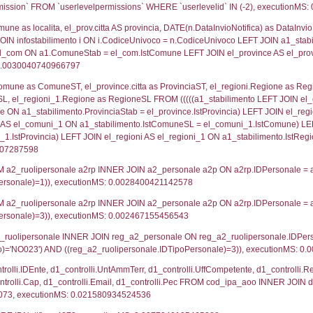
lico) - DESCRIZIONE SINTETICA DELLO STABILIMENTO E
lico) - INFORMAZIONI SUGLI SCENARI INCIDENTALI CON I
UNT(*) FROM `userlevels` WHERE `userlevelid` = -
serlevelid`, `userlevelname` FROM `userlevels`, ex