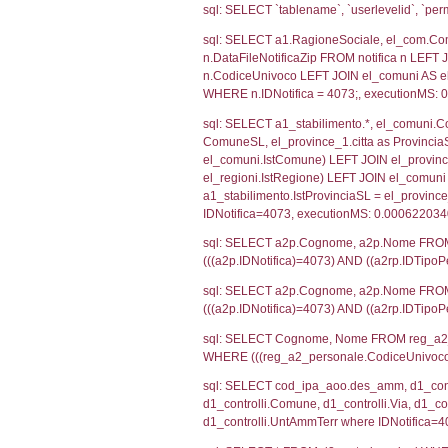
SEZIONE H (pubb
2012/18/UE
SEZIONE L (pubb
Debug
sql: SELECT CO
sql: SELECT `u