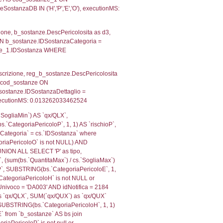
.Direzione, reg_f_territori_limitrofi.Denominazione,
fi.DescAltro FROM reg_f_territori_limitrofi INNER JOIN c
IDTipologiaTerritorio) AND (reg_f_territori_limitrofi.IDTi
ofi.CodiceUnivoco)='NO023') AND ((reg_f_territori_limit
e, f_territori_limitrofi.Denominazione, cod_territori_tipo
territori_tipologia ON (f_territori_limitrofi.IDTipologiaT
IDTipoTerritorio = cod_territori_tipologia.IDTerritorioTP
528984069824
, f_territori_limitrofi.Denominazione,
scAltro FROM f_territori_limitrofi INNER JOIN cod_territ
ologiaTerritorio) AND (f_territori_limitrofi.IDTipoTerrito
itrofi.IDTipoTerritorio)=6)), executionMS: 0.0699918270
, f_territori_limitrofi.Denominazione,