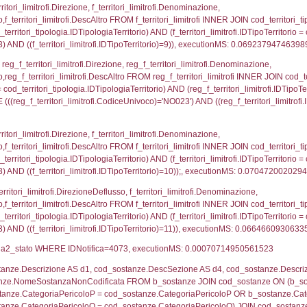
pologia.IDTipologiaTerritorio) AND (reg_f_territori_limi
ri_limitrofi.CodiceUnivoco)='NO023') AND ((reg_f_terri
ritori_limitrofi.Distanza, f_territori_limitrofi.Direzion
rofi.DescAltro FROM f_territori_limitrofi INNER JOIN cod_
ologia.IDTipologiaTerritorio) AND (f_territori_limitrofi.
i_limitrofi.IDTipoTerritorio)=3)), executionMS: 0.070
_territori_limitrofi.Distanza, reg_f_territori_limitrofi
imitrofi.DescAltro FROM reg_f_territori_limitrofi INNER 
pologia.IDTipologiaTerritorio) AND (reg_f_territori_limi
ri_limitrofi.CodiceUnivoco)='NO023') AND ((reg_f_terri
ritori_limitrofi.Distanza, f_territori_limitrofi.Direzione
pologia.DescTipologiaTerritorio,f_territori_limitrofi.De
trofi.IDTipologiaTerritorio = cod_territori_tipologia.IDTip
tori_limitrofi.IDNotifica)=4073) AND ((f_territori_lim