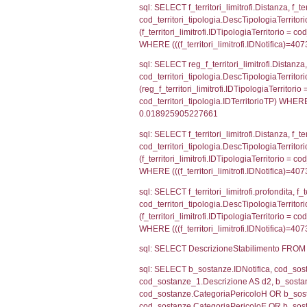
cod_territori_ti
(((reg_f_territo
sql: SELECT f_ter
f_territori_limit
cod_territori_tip
AND ((f_territor
sql: SELECT reg_f
reg_f_territori_l
cod_territori_ti
(((reg_f_territo
sql: SELECT f_ter
cod_territori_ti
(f_territori_limi
WHERE (((f_terri