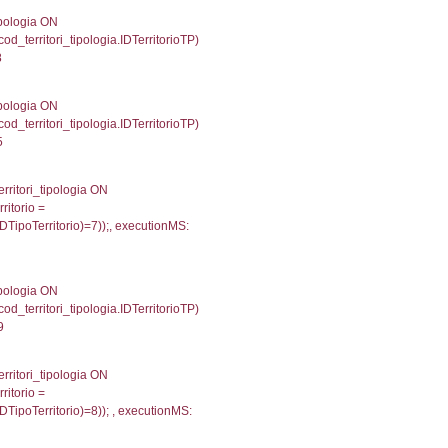
32
une, f_confini.Denominazione FROM f_confini INNER 
gioni ON el_province.IstRegione = el_regioni.IstRegi
cutionMS: 0.00063395500183105
') AS DescAltro, cod_territori_tipologia.DescTipologia
od_territori_tipologia.IDTipologiaTerritorio and f_territor
i.IDNotifica) = 4073 ) AND cod_territori_tipologia.IDTer
911115646362
 f_territori_limitrofi.Denominazione, f_territori_limitrofi
i INNER JOIN cod_territori_tipologia ON (f_territori_lim
IDTipoTerritorio = cod_territori_tipologia.IDTerritorioTP
181037902832
.Direzione, reg_f_territori_limitrofi.Denominazione, cod_
JOIN cod_territori_tipologia ON (reg_f_territori_limitrof