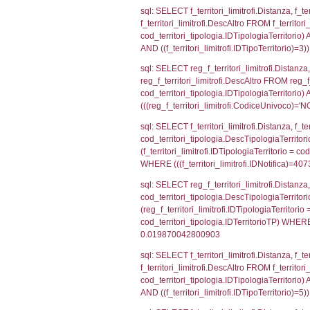
sql: SELECT a2
(((a2p.IDNotifi
sql: SELECT Co
WHERE (((reg_a
sql: SELECT cod
d1_controlli.Co
d1_controlli.U
sql: SELECT * 
sql: SELECT Is
'%d/%m/%Y') as
executionMS: 
sql: SELECT el_