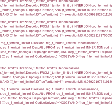
.IDNotifica = 4073;, executionMS: 0.000460863113403
regioni.Regione, el_province.citta, el_comuni.Com
ovincia = el_province.IstProvincia) INNER JOIN el_re
omune WHERE (((f_confini.IDNotifica)=4073));, exe
p_concat(f_territori_limitrofi.DescAltro SEPARATOR '; 
ologia ON (f_territori_limitrofi.IDTipologiaTerritorio = c
pologia.IDTerritorioTP ) WHERE ( ((f_territori_limitrof
ipologia.DescTipologiaTerritorio, executionMS: 0.051
ritori_limitrofi.Distanza, f_territori_limitrofi.Direzione,
pologia.DescTipologiaTerritorio FROM f_territori_limitrof
ologia.IDTipologiaTerritorio) AND (f_territori_limitrofi.
i_limitrofi.IDTipoTerritorio)=2)), executionMS: 0.068
_territori_limitrofi.Distanza, reg_f_territori_limitrofi
imitrofi.DescAltro FROM reg_f_territori_limitrofi INNER 