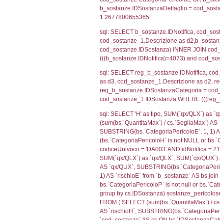
sql: SELECT reg_f
cod_territori_ti
(reg_f_territori_
cod_territori_ti
0.0198700428
sql: SELECT f_ter
f_territori_limit
cod_territori_tip
AND ((f_territor
sql: SELECT f_ter
cod_territori_ti
(f_territori_limi
WHERE (((f_terri
sql: SELECT f_ter