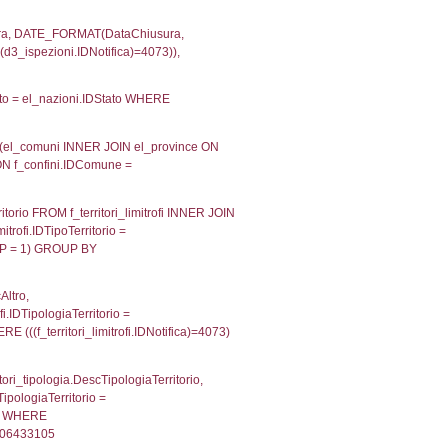
velid` = -2, executionMS: 0.00023698806762695
velpermissions` WHERE `userlevelid` IN (-2), execut
ta AS provincia, DATE(n.DataInvioNotifica) as DataInv
i ON i.CodiceUnivoco = n.CodiceUnivoco LEFT JOIN a1
= el_com.IstComune LEFT JOIN el_province AS el_pr
province.citta as ProvinciaST, el_regioni.Regione 
ne as RegioneSL FROM (((((a1_stabilimento LEFT JO
vinciaStab = el_province.IstProvincia) LEFT JOIN el
_stabilimento.IstComuneSL = el_comuni_1.IstComune
OIN el_regioni AS el_regioni_1 ON a1_stabilimento.I
p INNER JOIN a2_personale a2p ON a2rp.IDPersona
ionMS: 0.0028400421142578