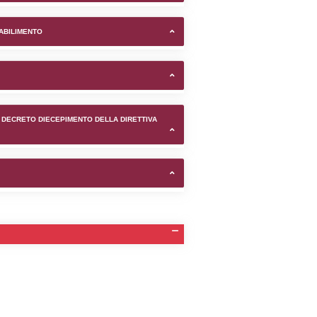
 Gran Sasso - INFN nel comune
TIFICAZIONI E STATO DEI CONTROLLO A CUI è SOGGETTO 
TANTE LO STABILIMENTO