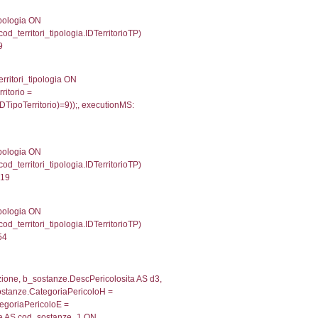
trofi.IDTipoTerritorio = cod_territori_tipologia.IDTerri
tori_limitrofi.IDTipoTerritorio)=2));, executionMS: 0.
e, f_territori_limitrofi.Denominazione, cod_territori_tipo
territori_tipologia ON (f_territori_limitrofi.IDTipologiaT
IDTipoTerritorio = cod_territori_tipologia.IDTerritorioTP
17707824707
.Direzione, reg_f_territori_limitrofi.Denominazione, cod_
JOIN cod_territori_tipologia ON (reg_f_territori_limitrof
trofi.IDTipoTerritorio = cod_territori_tipologia.IDTerri
tori_limitrofi.IDTipoTerritorio)=3));, executionMS: 0.
, f_territori_limitrofi.Denominazione,
scAltro FROM f_territori_limitrofi INNER JOIN cod_territ
ologiaTerritorio) AND (f_territori_limitrofi.IDTipoTerrito
itrofi.IDTipoTerritorio)=4)), executionMS: 0.0712060928