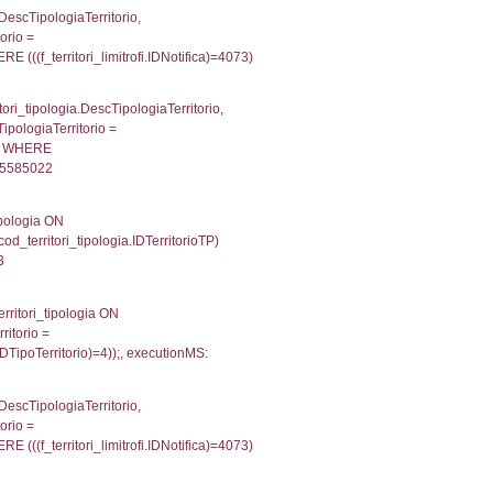
p INNER JOIN a2_personale a2p ON a2rp.IDPersona
ionMS: 0.002467155456543
IN reg_a2_personale ON reg_a2_ruolipersonale.ID
_ruolipersonale.IDTipoPersonale)=3)), executionM
UntAmmTerr, d1_controlli.UffCompetente, d1_controlli
lli.Email, d1_controlli.Pec FROM cod_ipa_aoo INNER 
21580934524536
xecutionMS: 0.0077040195465088
e, DATE_FORMAT(DataApertura, '%d/%m/%Y') as Data
/%Y') as DataUltimoPIR FROM d3_ispezioni WHERE (
fini_stato INNER JOIN el_nazioni ON f_confini_stato.