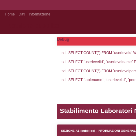
Home
Dati
Informazione
Notifiche pubblico
Debug
sql: SELECT CO
sql: SELECT `u
sql: SELECT CO
sql: SELECT `ta