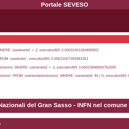
UNT(*) FROM `userlevels` WHERE `userlevelid` = -
serlevelid`, `userlevelname` FROM `userlevels`, ex
UNT(*) FROM `userlevelpermissions` WHERE `userle
blename`, `userlevelid`, `permission` FROM `userle