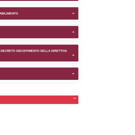
. nel comune di Susegana (Tr
TIFICAZIONI E STATO DEI CONTROLLO A CUI è SOGGETTO 
TANTE LO STABILIMENTO