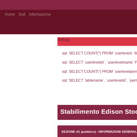
Home
Dati
Informazione
Notifiche pubblico
Debug
sql: SELECT CO
sql: SELECT `u
sql: SELECT CO
sql: SELECT `ta