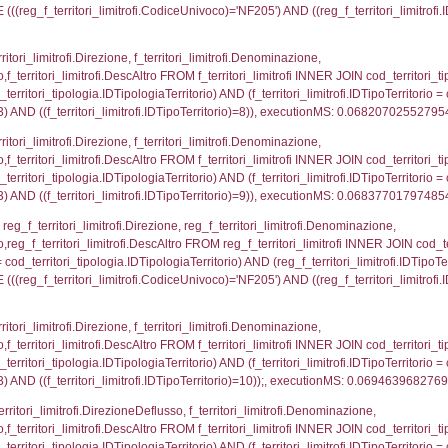
ovincia = el_province.IstProvincia) INNER JOIN el_re
omune WHERE (((f_confini.IDNotifica)=4133));, exe
p_concat(f_territori_limitrofi.DescAltro SEPARATOR '; 
ologia ON (f_territori_limitrofi.IDTipologiaTerritorio = c
pologia.IDTerritorioTP ) WHERE ( ((f_territori_limitrof
ipologia.DescTipologiaTerritorio, executionMS: 0.05
ritori_limitrofi.Distanza, f_territori_limitrofi.Direzione,
pologia.DescTipologiaTerritorio FROM f_territori_limitrof
ologia.IDTipologiaTerritorio) AND (f_territori_limitrofi.
i_limitrofi.IDTipoTerritorio)=2)), executionMS: 0.068
ritori_limitrofi.Distanza, f_territori_limitrofi.Direzion
rofi.DescAltro FROM f_territori_limitrofi INNER JOIN cod_
ologia.IDTipologiaTerritorio) AND (f_territori_limitrofi.
i_limitrofi.IDTipoTerritorio)=3)), executionMS: 0.069