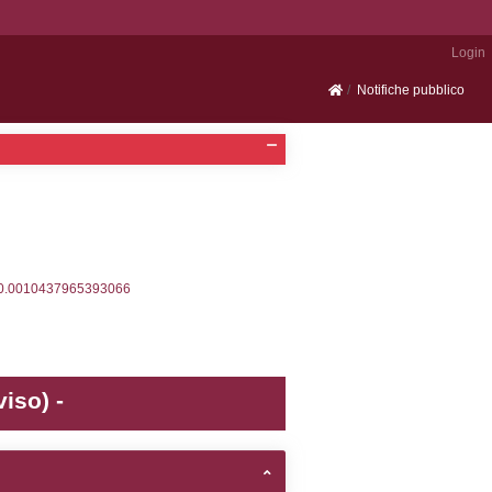
Portale SEVESO
2, executionMS: 0.00033712387084961
ecutionMS: 0.00022196769714355
velid` = -2, executionMS: 0.00019598007202148
velpermissions` WHERE `userlevelid` IN (-2), execut