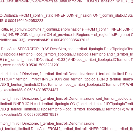
UNT(*) FROM `userlevelpermissions` WHERE `userle
blename`, `userlevelid`, `permission` FROM `userle
agioneSociale, el_com.Comune as localita, el_prov.cit
icaZip FROM notifica n LEFT JOIN infostabilimento 
o LEFT JOIN el_comuni AS el_com ON a1.ComuneStab 
fica = 4133;, executionMS: 0.00370192527771
stabilimento.*, el_comuni.Comune as ComuneST, el_
rovince_1.citta as ProvinciaSL, el_regioni_1.Regio
mune) LEFT JOIN el_province ON a1_stabilimento.Pro
Regione) LEFT JOIN el_comuni AS el_comuni_1 ON a1
.IstProvinciaSL = el_province_1.IstProvincia) LEFT J
3, executionMS: 0.00069284439086914
p.Cognome, a2p.Nome FROM a2_ruolipersonale a2r
ica)=4133) AND ((a2rp.IDTipoPersonale)=1)), execut