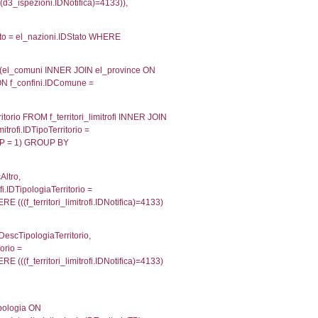
velid` = -2, executionMS: 0.00019598007202148
velpermissions` WHERE `userlevelid` IN (-2), execut
ta AS provincia, DATE(n.DataInvioNotifica) as DataInv
i ON i.CodiceUnivoco = n.CodiceUnivoco LEFT JOIN a1
= el_com.IstComune LEFT JOIN el_province AS el_pr
province.citta as ProvinciaST, el_regioni.Regione 
ne as RegioneSL FROM (((((a1_stabilimento LEFT JO
vinciaStab = el_province.IstProvincia) LEFT JOIN el
_stabilimento.IstComuneSL = el_comuni_1.IstComune
OIN el_regioni AS el_regioni_1 ON a1_stabilimento.I
p INNER JOIN a2_personale a2p ON a2rp.IDPersona
ionMS: 0.0036258697509766