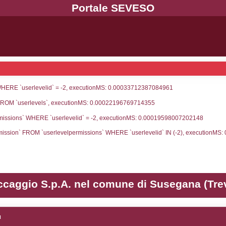
UNT(*) FROM `userlevels` WHERE `userlevelid` = -
serlevelid`, `userlevelname` FROM `userlevels`, ex
UNT(*) FROM `userlevelpermissions` WHERE `userle
blename`, `userlevelid`, `permission` FROM `userle