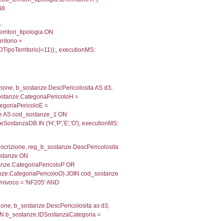
, f_territori_limitrofi.Denominazione,
scAltro FROM f_territori_limitrofi INNER JOIN cod_territ
ologiaTerritorio) AND (f_territori_limitrofi.IDTipoTerrito
itrofi.IDTipoTerritorio)=4)), executionMS: 0.0715520381
e, f_territori_limitrofi.Denominazione, cod_territori_tipo
territori_tipologia ON (f_territori_limitrofi.IDTipologiaT
IDTipoTerritorio = cod_territori_tipologia.IDTerritorioTP
097923278809
.Direzione, reg_f_territori_limitrofi.Denominazione,
fi.DescAltro FROM reg_f_territori_limitrofi INNER JOIN c
IDTipologiaTerritorio) AND (reg_f_territori_limitrofi.IDTi
ofi.CodiceUnivoco)='NF205') AND ((reg_f_territori_limitr
, f_territori_limitrofi.Denominazione,