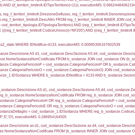
ritori_limitrofi.Distanza, f_territori_limitrofi.Direzione
pologia.DescTipologiaTerritorio,f_territori_limitrofi.De
trofi.IDTipologiaTerritorio = cod_territori_tipologia.IDTip
tori_limitrofi.IDNotifica)=4133) AND ((f_territori_lim
ritori_limitrofi.Distanza, f_territori_limitrofi.Direzion
rofi.DescAltro FROM f_territori_limitrofi INNER JOIN cod_
ologia.IDTipologiaTerritorio) AND (f_territori_limitrofi.
i_limitrofi.IDTipoTerritorio)=5)), executionMS: 0.070
_territori_limitrofi.Distanza, reg_f_territori_limitrofi
pologia.DescTipologiaTerritorio,reg_f_territori_limitro
limitrofi.IDTipologiaTerritorio = cod_territori_tipologia.
pologia.IDTerritorioTP) WHERE (((reg_f_territori_limitr
4893
ritori_limitrofi.Distanza, f_territori_limitrofi.Direzione