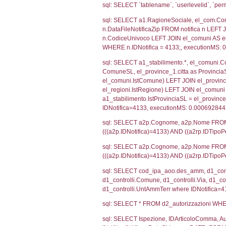
SEZIONE H (pubb
2012/18/UE
SEZIONE L (pubb
Debug
sql: SELECT CO
sql: SELECT `u