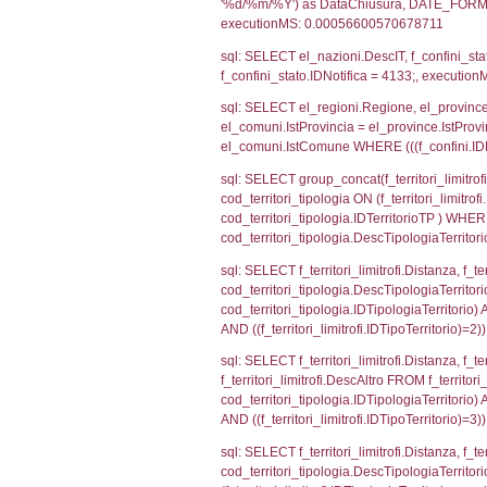
sql: SELECT CO
sql: SELECT `ta
sql: SELECT a1.R
n.DataFileNotif
n.CodiceUnivoc
WHERE n.IDNoti
sql: SELECT a1_
ComuneSL, el_p
el_comuni.IstCo
el_regioni.Ist
a1_stabilimento
IDNotifica=413
sql: SELECT a2
(((a2p.IDNotif