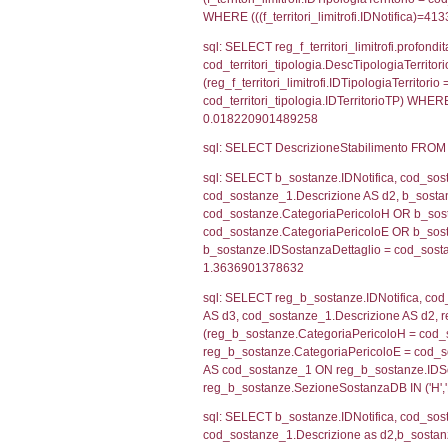
sql: SELECT f_ter
cod_territori_ti
(f_territori_limi
WHERE (((f_terri
sql: SELECT f_ter
f_territori_limit
cod_territori_tip
AND ((f_territor
sql: SELECT reg_f
cod_territori_ti
(reg_f_territori_
cod_territori_ti
0.04418611526
sql: SELECT f_ter