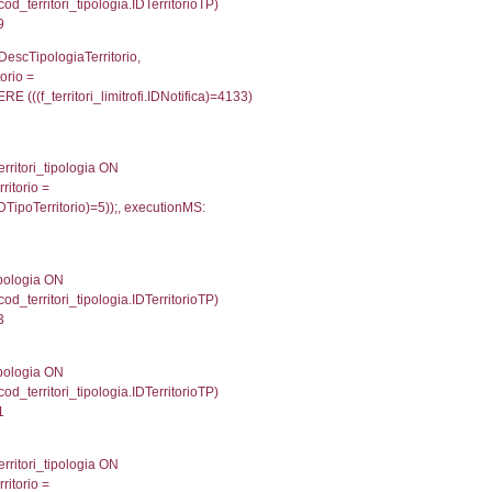
p INNER JOIN a2_personale a2p ON a2rp.IDPersona
ionMS: 0.002485990524292
UntAmmTerr, d1_controlli.UffCompetente, d1_controlli
lli.Email, d1_controlli.Pec FROM cod_ipa_aoo INNER 
22853851318359
xecutionMS: 0.0082759857177734
e, DATE_FORMAT(DataApertura, '%d/%m/%Y') as Data
/%Y') as DataUltimoPIR FROM d3_ispezioni WHERE (
fini_stato INNER JOIN el_nazioni ON f_confini_stato.
223
une, f_confini.Denominazione FROM f_confini INNER 