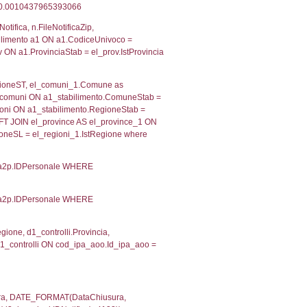
 RIEPILOGO SOSTANZE PERICOLOSE DI CUI ALL'ALLEGATO
MPATTO ALL'ESTERNO DELLO STABILIMENTO
Indietro
2, executionMS: 0.00033712387084961
ecutionMS: 0.00022196769714355