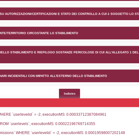
ento Edison Stoccaggio S.p.A
lico) - INFORMAZIONI GENERALI
lico) - INFORMAZIONI GENERALI SU AUTORIZZAZIONI/CER
lico) - DESCRIZIONE DELL'AMBIENTE/TERRITORIO CIRCOS