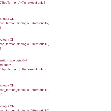
gioni ON el_province.IstRegione = el_regioni.IstRegi
cutionMS: 0.00049090385437012
') AS DescAltro, cod_territori_tipologia.DescTipologia
od_territori_tipologia.IDTipologiaTerritorio and f_territor
i.IDNotifica) = 4133 ) AND cod_territori_tipologia.IDTer
3615093231201
 f_territori_limitrofi.Denominazione, f_territori_limitrofi
i INNER JOIN cod_territori_tipologia ON (f_territori_lim
IDTipoTerritorio = cod_territori_tipologia.IDTerritorioTP
543195724487
e, f_territori_limitrofi.Denominazione, cod_territori_tipo
territori_tipologia ON (f_territori_limitrofi.IDTipologiaT
IDTipoTerritorio = cod_territori_tipologia.IDTerritorioTP
809198379517