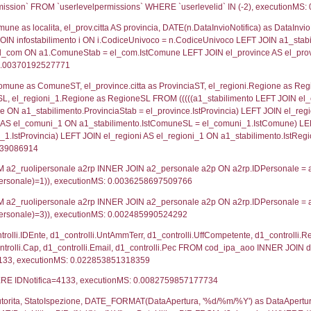
lico) - DESCRIZIONE SINTETICA DELLO STABILIMENTO E
lico) - INFORMAZIONI SUGLI SCENARI INCIDENTALI CON I
UNT(*) FROM `userlevels` WHERE `userlevelid` = -
serlevelid`, `userlevelname` FROM `userlevels`, ex