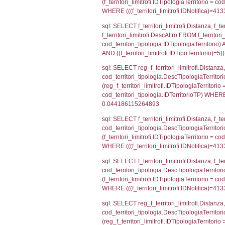
sql: SELECT a2
(((a2p.IDNotifi
sql: SELECT cod
d1_controlli.Co
d1_controlli.U
sql: SELECT * 
sql: SELECT Is
'%d/%m/%Y') as
executionMS: 
sql: SELECT el_
f_confini_stato
sql: SELECT el_