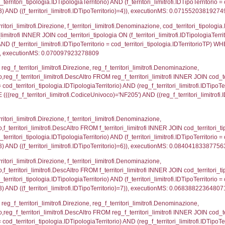
p.Cognome, a2p.Nome FROM a2_ruolipersonale a2r
ca)=4133) AND ((a2rp.IDTipoPersonale)=3)), execut
_ipa_aoo.des_amm, d1_controlli.IDEnte, d1_controlli.
mune, d1_controlli.Via, d1_controlli.Cap, d1_contro
ntAmmTerr where IDNotifica=4133, executionMS: 0.0
FROM d2_autorizzazioni WHERE IDNotifica=4133, e
pezione, IDArticoloComma, Autorita, StatoIspezion
 DataChiusura, DATE_FORMAT(DataUltimoPIR, '%d/%m
0.00056600570678711
nazioni.DescIT, f_confini_stato.Distanza FROM f_con
.IDNotifica = 4133;, executionMS: 0.00041604042053
regioni.Regione, el_province.citta, el_comuni.Com