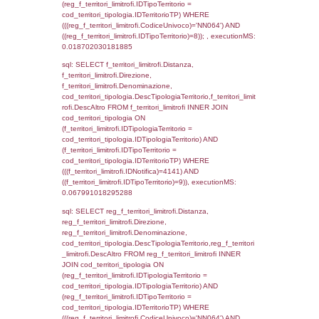
0.069751024246216
sql: SELECT reg_f_territori_limitrofi.Distanza
reg_f_territori_limitrofi.Direzione,
reg_f_territori_limitrofi.Denominazione,
cod_territori_tipologia.DescTipologiaTerritori
reg_f_territori_limitrofi.DescAltro FROM
reg_f_territori_limitrofi INNER JOIN cod_territ
ON (reg_f_territori_limitrofi.IDTipologiaTerrito
cod_territori_tipologia.IDTipologiaTerritorio)
(reg_f_territori_limitrofi.IDTipoTerritorio =
cod_territori_tipologia.IDTerritorioTP) WHER
(((reg_f_territori_limitrofi.CodiceUnivoco)='
((reg_f_territori_limitrofi.IDTipoTerritorio)=3)
0.019685029983521
sql: SELECT f_territori_limitrofi.Distanza,
f_territori_limitrofi.Direzione,
f_territori_limitrofi.Denominazione,
cod_territori_tipologia.DescTipologiaTerritorio,