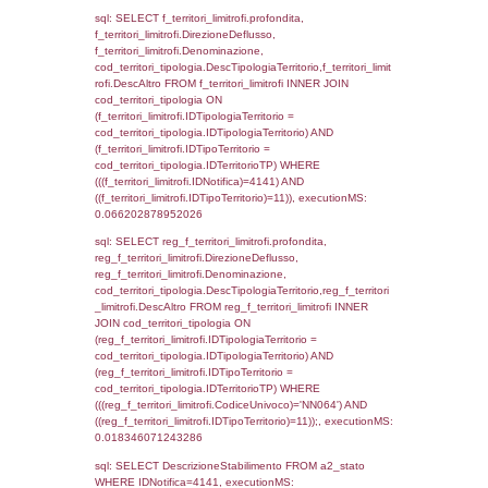
(((reg_f_territori_limitrofi.CodiceUnivoco)='
((reg_f_territori_limitrofi.IDTipoTerritorio)=4)
0.020076036453247
sql: SELECT f_territori_limitrofi.Distanza,
f_territori_limitrofi.Direzione,
f_territori_limitrofi.Denominazione,
cod_territori_tipologia.DescTipologiaTerritori
f_territori_limitrofi.DescAltro FROM f_territori
JOIN cod_territori_tipologia ON
(f_territori_limitrofi.IDTipologiaTerritorio =
cod_territori_tipologia.IDTipologiaTerritorio)
(f_territori_limitrofi.IDTipoTerritorio =
cod_territori_tipologia.IDTerritorioTP) WHER
(((f_territori_limitrofi.IDNotifica)=4141) AND
((f_territori_limitrofi.IDTipoTerritorio)=5)), ex
0.070380926132202
sql: SELECT reg_f_territori_limitrofi.Distanza
reg_f_territori_limitrofi.Direzione,