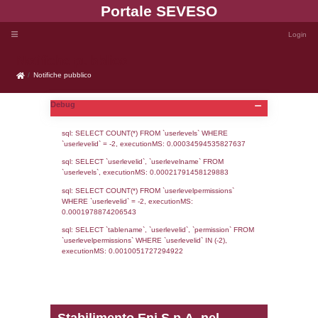
Portale SEVE
Notifiche pubblico
Notifiche pubblico
Debug
sql: SELECT COUNT(*) FROM `userlevels`
`userlevelid` = -2, executionMS: 0.000345
sql: SELECT `userlevelid`, `userlevelname`
`userlevels`, executionMS: 0.00021791458
sql: SELECT COUNT(*) FROM `userlevelperm
WHERE `userlevelid` = -2, executionMS: