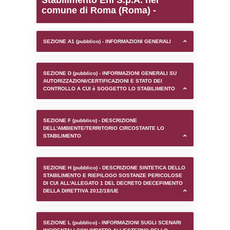
0.0001978874206543
sql: SELECT `tablename`, `userlevelid`, `p
`userlevelpermissions` WHERE `userlevelid` I
executionMS: 0.0010051727294922
Stabilimento Eni S.p.A. 
comune di Roma (Roma)
SEZIONE A1 (pubblico) - INFORMAZIONI 