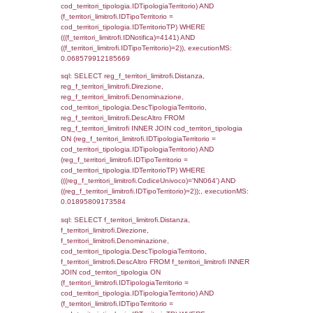
0.0048348903656006
sql: SELECT Ispezione, IDArticoloComma, Au
StatoIspezione, DATE_FORMAT(DataApertu
'%d/%m/%Y') as DataApertura,
DATE_FORMAT(DataChiusura, '%d/%m/%Y')
DataChiusura, DATE_FORMAT(DataUltimoPI
'%d/%m/%Y') as DataUltimoPIR FROM d3_is
WHERE (((d3_ispezioni.IDNotifica)=4141)), 
0.00062704086303711
sql: SELECT Ispezione, IDArticoloComma, Au
StatoIspezione, DATE_FORMAT(DataApertu
'%d/%m/%Y') as DataApertura,
DATE_FORMAT(DataChiusura, '%d/%m/%Y')
DataChiusura, DATE_FORMAT(DataUltimoPI
'%d/%m/%Y') as DataUltimoPIR FROM reg_d
WHERE (((reg_d3_ispezioni.CodiceUnivoco)=
executionMS: 0.0016639232635498