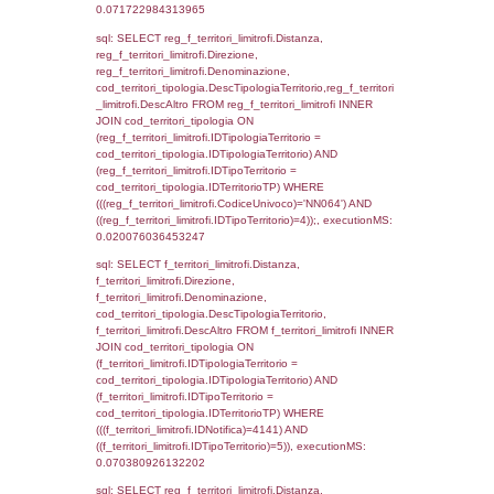
(((f_confini.IDNotifica)=4141));, executionMS
0.00049185752868652
sql: SELECT el_regioni.Regione, el_province
el_comuni.Comune, reg_f_confini.Denomin
reg_f_confini INNER JOIN ((el_comuni INN
el_province ON el_comuni.IstProvincia =
el_province.IstProvincia) INNER JOIN el_re
el_province.IstRegione = el_regioni.IstRegi
reg_f_confini.IDComune = el_comuni.Ist
(((reg_f_confini.CodiceUnivoco)='NN064'));,
0.0015828609466553
sql: SELECT group_concat(f_territori_limitrof
SEPARATOR '; ') AS DescAltro,
cod_territori_tipologia.DescTipologiaTerrito
f_territori_limitrofi INNER JOIN cod_territori
(f_territori_limitrofi.IDTipologiaTerritorio =
cod_territori_tipologia.IDTipologiaTerritorio 
f_territori_limitrofi.IDTipoTerritorio =