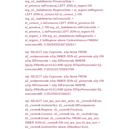
sql: SELECT `tablename`, `userlevelid`, `p
`userlevelpermissions` WHERE `userlevelid` I
executionMS: 0.0010051727294922
sql: SELECT a1.RagioneSociale, el_com.C
localita, el_prov.citta AS provincia,
DATE(n.DataInvioNotifica) as DataInvioNotifi
n.FileNotificaZip, n.DataFileNotificaZip FROM
LEFT JOIN infostabilimento i ON i.CodiceUn
n.CodiceUnivoco LEFT JOIN a1_stabilimen
a1.CodiceUnivoco = n.CodiceUnivoco LEFT
el_comuni AS el_com ON a1.ComuneStab 
el_com.IstComune LEFT JOIN el_province 
a1.ProvinciaStab = el_prov.IstProvincia W
n.IDNotifica = 4141;, executionMS: 0.003
sql: SELECT a1_stabilimento.*, el_comuni
ComuneST, el_province.citta as ProvinciaST
el_regioni.Regione as RegioneST, el_com
as ComuneSL, el_province_1.citta as Provi