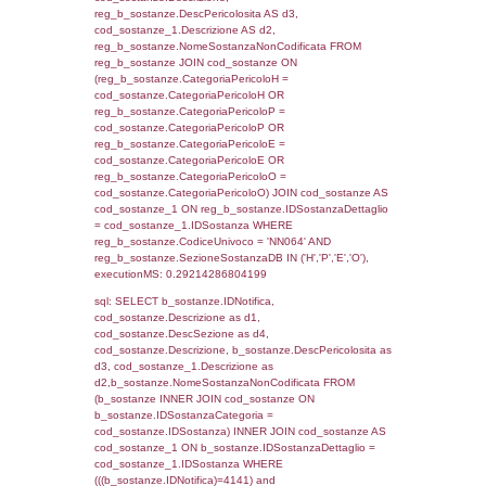
(f_territori_limitrofi.IDTipoTerritorio =
cod_territori_tipologia.IDTerritorioTP) WHER
(((f_territori_limitrofi.IDNotifica)=4141) AND
((f_territori_limitrofi.IDTipoTerritorio)=6)), ex
0.070168018341064
sql: SELECT reg_f_territori_limitrofi.Distanza
reg_f_territori_limitrofi.Direzione,
reg_f_territori_limitrofi.Denominazione,
cod_territori_tipologia.DescTipologiaTerritorio
_limitrofi.DescAltro FROM reg_f_territori_limi
JOIN cod_territori_tipologia ON
(reg_f_territori_limitrofi.IDTipologiaTerritorio =
cod_territori_tipologia.IDTipologiaTerritorio)
(reg_f_territori_limitrofi.IDTipoTerritorio =
cod_territori_tipologia.IDTerritorioTP) WHER
(((reg_f_territori_limitrofi.CodiceUnivoco)='
((reg_f_territori_limitrofi.IDTipoTerritorio)=6)
0.019381999969482