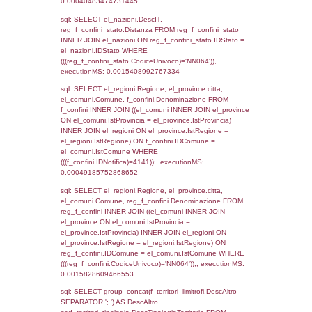
(((((reg_a1_stabilimento LEFT JOIN el_com
reg_a1_stabilimento.ComuneStab = el_com
LEFT JOIN el_province ON
reg_a1_stabilimento.ProvinciaStab =
el_province.IstProvincia) LEFT JOIN el_regi
reg_a1_stabilimento.RegioneStab = el_regio
LEFT JOIN el_comuni AS el_comuni_1 ON
reg_a1_stabilimento.IstComuneSL =
el_comuni_1.IstComune) LEFT JOIN el_pro
el_province_1 ON reg_a1_stabilimento.IstP
el_province_1.IstProvincia) LEFT JOIN el_re
el_regioni_1 ON reg_a1_stabilimento.IstRe
el_regioni_1.IstRegione where CodiceUnivo
executionMS: 0.00054502487182617
sql: SELECT a2p.Cognome, a2p.Nome FR
a2_ruolipersonale a2rp INNER JOIN a2_pe
a2rp.IDPersonale = a2p.IDPersonale WHE
(((a2p.IDNotifica)=4141) AND ((a2rp.IDTipoP
executionMS: 0.0031101703643799