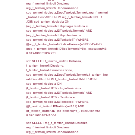
cod_territori_tipologia.IDTerritorioTP ) WHER
((f_territori_limitrofi.IDNotifica) = 4141 ) AND
cod_territori_tipologia.IDTerritorioTP = 1)
cod_territori_tipologia.DescTipologiaTerritori
executionMS: 0.054324865341187
sql: SELECT group_concat(reg_f_territori_lim
SEPARATOR '; ') AS DescAltro,
cod_territori_tipologia.DescTipologiaTerrito
reg_f_territori_limitrofi INNER JOIN cod_territ
ON (reg_f_territori_limitrofi.IDTipologiaTerrito
cod_territori_tipologia.IDTipologiaTerritorio 
reg_f_territori_limitrofi.IDTipoTerritorio =
cod_territori_tipologia.IDTerritorioTP) WHERE
((reg_f_territori_limitrofi.CodiceUnivoco) ='N
cod_territori_tipologia.IDTerritorioTP=1) gro
cod_territori_tipologia.DescTipologiaTerritorio
executionMS: 0.015527009963989
sql: SELECT f_territori_limitrofi.Distanza,