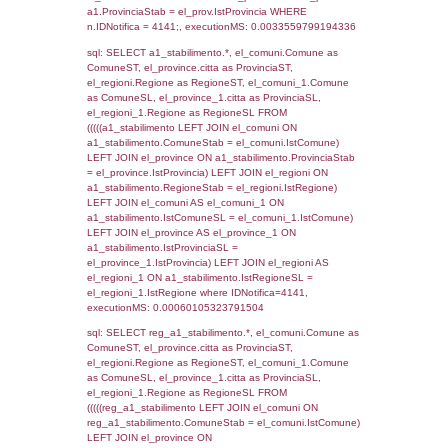
SEZIONE L (pubblico) - INFORMAZIONI S
INCIDENTALI CON IMPATTO ALL'ESTERN
STABILIMENTO
Indietro
Debug
sql: SELECT COUNT(*) FROM `userlevels`
`userlevelid` = -2, executionMS: 0.000345
sql: SELECT `userlevelid`, `userlevelname`
`userlevels`, executionMS: 0.00021791458
sql: SELECT COUNT(*) FROM `userlevelperm
WHERE `userlevelid` = -2, executionMS:
0.0001978874206543