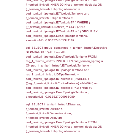
sql: SELECT a2p.Cognome, a2p.Nome FR
a2_ruolipersonale a2rp INNER JOIN a2_pe
a2rp.IDPersonale = a2p.IDPersonale WHE
(((a2p.IDNotifica)=4141) AND ((a2rp.IDTipoP
executionMS: 0.00235915184021
sql: SELECT cod_ipa_aoo.des_amm, d1_cont
d1_controlli.UntAmmTerr, d1_controlli.UffCo
d1_controlli.Regione, d1_controlli.Provincia,
d1_controlli.Comune, d1_controlli.Via, d1_co
d1_controlli.Email, d1_controlli.Pec FROM 
INNER JOIN d1_controlli ON cod_ipa_aoo.I
d1_controlli.UntAmmTerr where IDNotifica=4
executionMS: 0.022963047027588
sql: SELECT * FROM d2_autorizzazioni W
IDNotifica=4141, executionMS: 0.0081639
sql: SELECT * FROM reg_d2_autorizzazio
CodiceUnivoco='NN064' , executionMS: