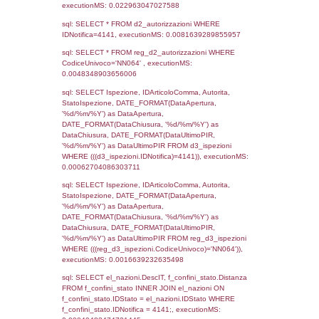
el_regioni_1.Regione as RegioneSL FROM
(((((a1_stabilimento LEFT JOIN el_comuni 
a1_stabilimento.ComuneStab = el_comuni.
LEFT JOIN el_province ON a1_stabilimento.
= el_province.IstProvincia) LEFT JOIN el_re
a1_stabilimento.RegioneStab = el_regioni.I
LEFT JOIN el_comuni AS el_comuni_1 ON
a1_stabilimento.IstComuneSL = el_comuni
LEFT JOIN el_province AS el_province_1 O
a1_stabilimento.IstProvinciaSL =
el_province_1.IstProvincia) LEFT JOIN el_re
el_regioni_1 ON a1_stabilimento.IstRegion
el_regioni_1.IstRegione where IDNotifica=4
executionMS: 0.00060105323791504
sql: SELECT reg_a1_stabilimento.*, el_co
ComuneST, el_province.citta as ProvinciaST
el_regioni.Regione as RegioneST, el_com
as ComuneSL, el_province_1.citta as Provi
el_regioni_1.Regione as RegioneSL FROM