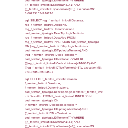
sql: SELECT el_nazioni.DescIT, f_confini_st
FROM f_confini_stato INNER JOIN el_nazio
f_confini_stato.IDStato = el_nazioni.IDSta
f_confini_stato.IDNotifica = 4141;, executi
0.00040483474731445
sql: SELECT el_nazioni.DescIT,
reg_f_confini_stato.Distanza FROM reg_f_co
INNER JOIN el_nazioni ON reg_f_confini_st
el_nazioni.IDStato WHERE
(((reg_f_confini_stato.CodiceUnivoco)='NN06
executionMS: 0.0015408992767334
sql: SELECT el_regioni.Regione, el_province
el_comuni.Comune, f_confini.Denominazio
f_confini INNER JOIN ((el_comuni INNER JO
ON el_comuni.IstProvincia = el_province.IstP
INNER JOIN el_regioni ON el_province.IstR
el_regioni.IstRegione) ON f_confini.IDComu
el_comuni.IstComune WHERE