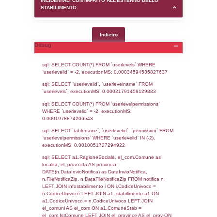
SEZIONE D (pubblico) - INFORMAZIONI G
AUTORIZZAZIONI/CERTIFICAZIONI E STAT
CONTROLLO A CUI è SOGGETTO LO STA
SEZIONE F (pubblico) - DESCRIZIONE
DELL'AMBIENTE/TERRITORIO CIRCOSTAN
STABILIMENTO
SEZIONE H (pubblico) - DESCRIZIONE SI
STABILIMENTO E RIEPILOGO SOSTANZE
DI CUI ALL'ALLEGATO 1 DEL DECRETO D
DELLA DIRETTIVA 2012/18/UE