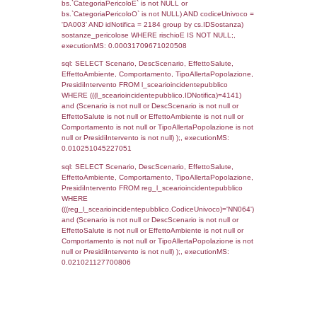
((f_territori_limitrofi.IDTipoTerritorio)=8)), ex
0.068122863769531
sql: SELECT reg_f_territori_limitrofi.Distanza
reg_f_territori_limitrofi.Direzione,
reg_f_territori_limitrofi.Denominazione,
cod_territori_tipologia.DescTipologiaTerritorio
_limitrofi.DescAltro FROM reg_f_territori_limi
JOIN cod_territori_tipologia ON
(reg_f_territori_limitrofi.IDTipologiaTerritorio =
cod_territori_tipologia.IDTipologiaTerritorio)
(reg_f_territori_limitrofi.IDTipoTerritorio =
cod_territori_tipologia.IDTerritorioTP) WHER
(((reg_f_territori_limitrofi.CodiceUnivoco)='
((reg_f_territori_limitrofi.IDTipoTerritorio)=8)
0.018702030181885
sql: SELECT f_territori_limitrofi.Distanza,
f_territori_limitrofi.Direzione,
f_territori_limitrofi.Denominazione,