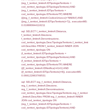
cod_territori_tipologia.IDTipologiaTerritorio)
(reg_f_territori_limitrofi.IDTipoTerritorio =
cod_territori_tipologia.IDTerritorioTP) WHER
(((reg_f_territori_limitrofi.CodiceUnivoco)='
((reg_f_territori_limitrofi.IDTipoTerritorio)=2)
0.01895809173584
sql: SELECT f_territori_limitrofi.Distanza,
f_territori_limitrofi.Direzione,
f_territori_limitrofi.Denominazione,
cod_territori_tipologia.DescTipologiaTerritori
f_territori_limitrofi.DescAltro FROM f_territori
JOIN cod_territori_tipologia ON
(f_territori_limitrofi.IDTipologiaTerritorio =
cod_territori_tipologia.IDTipologiaTerritorio)
(f_territori_limitrofi.IDTipoTerritorio =
cod_territori_tipologia.IDTerritorioTP) WHER
(((f_territori_limitrofi.IDNotifica)=4141) AND
((f_territori_limitrofi.IDTipoTerritorio)=3)), ex