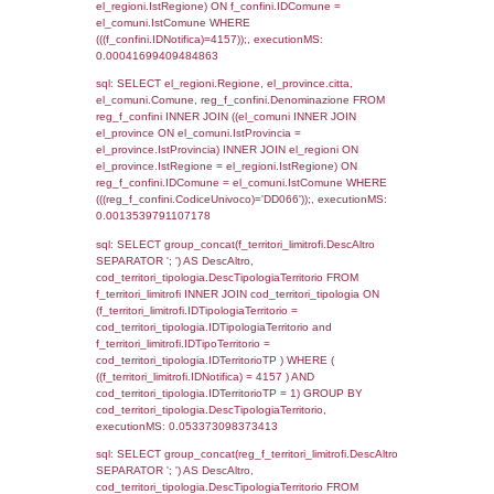
executionMS: 0.00079989433288574
sql: SELECT Cognome, Nome FROM
reg_a2_ruolipersonale INNER JOIN reg_a2
reg_a2_ruolipersonale.IDPersonale =
reg_a2_personale.IDPersonale WHERE
(((reg_a2_personale.CodiceUnivoco)='DD06
((reg_a2_ruolipersonale.IDTipoPersonale)=1
executionMS: 0.00095391273498535
sql: SELECT a2p.Cognome, a2p.Nome FR
a2_ruolipersonale a2rp INNER JOIN a2_pe
a2rp.IDPersonale = a2p.IDPersonale WHE
(((a2p.IDNotifica)=4157) AND ((a2rp.IDTipoP
executionMS: 0.00032496452331543
sql: SELECT Cognome, Nome FROM
reg_a2_ruolipersonale INNER JOIN reg_a2
reg_a2_ruolipersonale.IDPersonale =
reg_a2_personale.IDPersonale WHERE