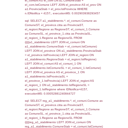
SEZIONE L (pubblico) - INFORMAZIONI S
INCIDENTALI CON IMPATTO ALL'ESTERN
STABILIMENTO
Indietro
Debug
sql: SELECT COUNT(*) FROM `userlevels`
`userlevelid` = -2, executionMS: 0.000333
sql: SELECT `userlevelid`, `userlevelname`
`userlevels`, executionMS: 0.00020694732
sql: SELECT COUNT(*) FROM `userlevelperm
WHERE `userlevelid` = -2, executionMS:
0.00018191337585449