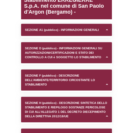
0.00018191337585449
sql: SELECT `tablename`, `userlevelid`, `p
`userlevelpermissions` WHERE `userlevelid` I
executionMS: 0.0010550022125244
Stabilimento ERREGIE
S.p.A. nel comune di Sa
d'Argon (Bergamo) -
SEZIONE A1 (pubblico) - INFORMAZIONI 