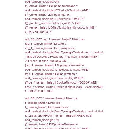
cod_territori_tipologia.IDTerritorioTP) WHER
(((reg_f_territori_limitrofi.CodiceUnivoco)='
((reg_f_territori_limitrofi.IDTipoTerritorio)=2)
0.018784999847412
sql: SELECT f_territori_limitrofi.Distanza,
f_territori_limitrofi.Direzione,
f_territori_limitrofi.Denominazione,
cod_territori_tipologia.DescTipologiaTerritori
f_territori_limitrofi.DescAltro FROM f_territori
JOIN cod_territori_tipologia ON
(f_territori_limitrofi.IDTipologiaTerritorio =
cod_territori_tipologia.IDTipologiaTerritorio)
(f_territori_limitrofi.IDTipoTerritorio =
cod_territori_tipologia.IDTerritorioTP) WHER
(((f_territori_limitrofi.IDNotifica)=4157) AND
((f_territori_limitrofi.IDTipoTerritorio)=3)), ex
0.069443941116333
sql: SELECT reg_f_territori_limitrofi.Distanza