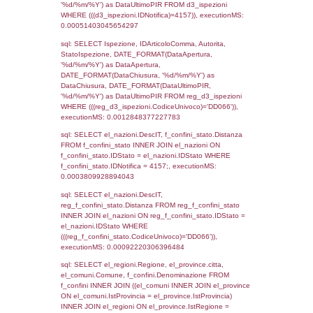
el_regioni_1.Regione as RegioneSL FROM
(((((reg_a1_stabilimento LEFT JOIN el_com
reg_a1_stabilimento.ComuneStab = el_com
LEFT JOIN el_province ON
reg_a1_stabilimento.ProvinciaStab =
el_province.IstProvincia) LEFT JOIN el_regi
reg_a1_stabilimento.RegioneStab = el_regio
LEFT JOIN el_comuni AS el_comuni_1 ON
reg_a1_stabilimento.IstComuneSL =
el_comuni_1.IstComune) LEFT JOIN el_pro
el_province_1 ON reg_a1_stabilimento.IstP
el_province_1.IstProvincia) LEFT JOIN el_re
el_regioni_1 ON reg_a1_stabilimento.IstRe
el_regioni_1.IstRegione where CodiceUnivo
executionMS: 0.00047492980957031
sql: SELECT a2p.Cognome, a2p.Nome FR
a2_ruolipersonale a2rp INNER JOIN a2_pe
a2rp.IDPersonale = a2p.IDPersonale WHE
(((a2p.IDNotifica)=4157) AND ((a2rp.IDTipoP