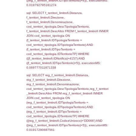
sql: SELECT el_regioni.Regione, el_province
el_comuni.Comune, reg_f_confini.Denomin
reg_f_confini INNER JOIN ((el_comuni INN
el_province ON el_comuni.IstProvincia =
el_province.IstProvincia) INNER JOIN el_re
el_province.IstRegione = el_regioni.IstRegi
reg_f_confini.IDComune = el_comuni.Ist
(((reg_f_confini.CodiceUnivoco)='DD066'));,
0.0013539791107178
sql: SELECT group_concat(f_territori_limitrof
SEPARATOR '; ') AS DescAltro,
cod_territori_tipologia.DescTipologiaTerrito
f_territori_limitrofi INNER JOIN cod_territori
(f_territori_limitrofi.IDTipologiaTerritorio =
cod_territori_tipologia.IDTipologiaTerritorio 
f_territori_limitrofi.IDTipoTerritorio =
cod_territori_tipologia.IDTerritorioTP ) WHER
((f_territori_limitrofi.IDNotifica) = 4157 ) AND
cod_territori_tipologia.IDTerritorioTP = 1)