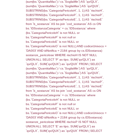
((f_territori_limitrofi.IDTipoTerritorio)=6)), ex
0.06964898109436
sql: SELECT reg_f_territori_limitrofi.Distanza
reg_f_territori_limitrofi.Direzione,
reg_f_territori_limitrofi.Denominazione,
cod_territori_tipologia.DescTipologiaTerritorio
_limitrofi.DescAltro FROM reg_f_territori_limi
JOIN cod_territori_tipologia ON
(reg_f_territori_limitrofi.IDTipologiaTerritorio =
cod_territori_tipologia.IDTipologiaTerritorio)
(reg_f_territori_limitrofi.IDTipoTerritorio =
cod_territori_tipologia.IDTerritorioTP) WHER
(((reg_f_territori_limitrofi.CodiceUnivoco)='
((reg_f_territori_limitrofi.IDTipoTerritorio)=6)
0.019415140151978
sql: SELECT f_territori_limitrofi.Distanza,
f_territori_limitrofi.Direzione,
f_territori_limitrofi.Denominazione,