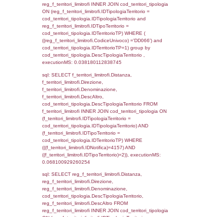
(((reg_a2_personale.CodiceUnivoco)='DD06
((reg_a2_ruolipersonale.IDTipoPersonale)=3
executionMS: 0.0009009838104248
sql: SELECT cod_ipa_aoo.des_amm, d1_cont
d1_controlli.UntAmmTerr, d1_controlli.UffCo
d1_controlli.Regione, d1_controlli.Provincia,
d1_controlli.Comune, d1_controlli.Via, d1_co
d1_controlli.Email, d1_controlli.Pec FROM 
INNER JOIN d1_controlli ON cod_ipa_aoo.I
d1_controlli.UntAmmTerr where IDNotifica=4
executionMS: 0.022180080413818
sql: SELECT * FROM d2_autorizzazioni W
IDNotifica=4157, executionMS: 0.0078108
sql: SELECT * FROM reg_d2_autorizzazio
CodiceUnivoco='DD066' , executionMS:
0.0047228336334229
sql: SELECT Ispezione, IDArticoloComma, Au