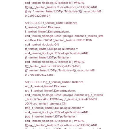
f_confini_stato.IDNotifica = 4157;, executi
0.0003809928894043
sql: SELECT el_nazioni.DescIT,
reg_f_confini_stato.Distanza FROM reg_f_co
INNER JOIN el_nazioni ON reg_f_confini_st
el_nazioni.IDStato WHERE
(((reg_f_confini_stato.CodiceUnivoco)='DD06
executionMS: 0.00092220306396484
sql: SELECT el_regioni.Regione, el_province
el_comuni.Comune, f_confini.Denominazio
f_confini INNER JOIN ((el_comuni INNER JO
ON el_comuni.IstProvincia = el_province.IstP
INNER JOIN el_regioni ON el_province.IstR
el_regioni.IstRegione) ON f_confini.IDComu
el_comuni.IstComune WHERE
(((f_confini.IDNotifica)=4157));, executionMS
0.00041699409484863