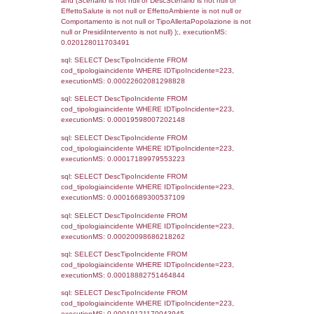
(reg_f_territori_limitrofi.IDTipoTerritorio =
cod_territori_tipologia.IDTerritorioTP) WHER
(((reg_f_territori_limitrofi.CodiceUnivoco)='
((reg_f_territori_limitrofi.IDTipoTerritorio)=7)
0.018959045410156
sql: SELECT f_territori_limitrofi.Distanza,
f_territori_limitrofi.Direzione,
f_territori_limitrofi.Denominazione,
cod_territori_tipologia.DescTipologiaTerritorio,
rofi.DescAltro FROM f_territori_limitrofi INN
cod_territori_tipologia ON
(f_territori_limitrofi.IDTipologiaTerritorio =
cod_territori_tipologia.IDTipologiaTerritorio)
(f_territori_limitrofi.IDTipoTerritorio =
cod_territori_tipologia.IDTerritorioTP) WHER
(((f_territori_limitrofi.IDNotifica)=4157) AND
((f_territori_limitrofi.IDTipoTerritorio)=8)), ex
0.06777811050415