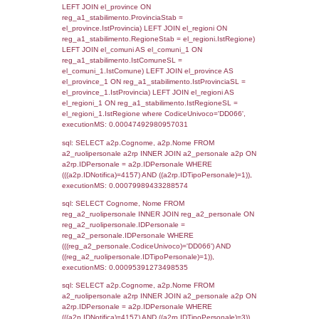
sql: SELECT `tablename`, `userlevelid`, `p
`userlevelpermissions` WHERE `userlevelid` I
executionMS: 0.0010550022125244
sql: SELECT a1.RagioneSociale, el_com.C
localita, el_prov.citta AS provincia,
DATE(n.DataInvioNotifica) as DataInvioNotifi
n.FileNotificaZip, n.DataFileNotificaZip FROM
LEFT JOIN infostabilimento i ON i.CodiceUn
n.CodiceUnivoco LEFT JOIN a1_stabilimen
a1.CodiceUnivoco = n.CodiceUnivoco LEFT
el_comuni AS el_com ON a1.ComuneStab 
el_com.IstComune LEFT JOIN el_province 
a1.ProvinciaStab = el_prov.IstProvincia W
n.IDNotifica = 4157;, executionMS: 0.002
sql: SELECT a1_stabilimento.*, el_comuni
ComuneST, el_province.citta as ProvinciaST
el_regioni.Regione as RegioneST, el_com