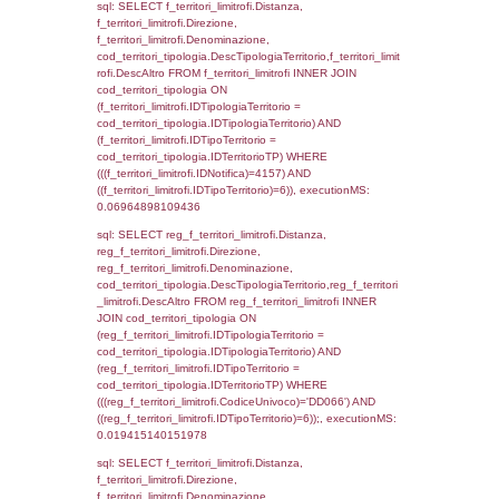
cod_territori_tipologia.DescTipologiaTerritori
executionMS: 0.053373098373413
sql: SELECT group_concat(reg_f_territori_lim
SEPARATOR '; ') AS DescAltro,
cod_territori_tipologia.DescTipologiaTerrito
reg_f_territori_limitrofi INNER JOIN cod_territ
ON (reg_f_territori_limitrofi.IDTipologiaTerrito
cod_territori_tipologia.IDTipologiaTerritorio 
reg_f_territori_limitrofi.IDTipoTerritorio =
cod_territori_tipologia.IDTerritorioTP) WHERE
((reg_f_territori_limitrofi.CodiceUnivoco) ='D
cod_territori_tipologia.IDTerritorioTP=1) gro
cod_territori_tipologia.DescTipologiaTerritorio
executionMS: 0.038180112838745
sql: SELECT f_territori_limitrofi.Distanza,
f_territori_limitrofi.Direzione,
f_territori_limitrofi.Denominazione,
f_territori_limitrofi.DescAltro,