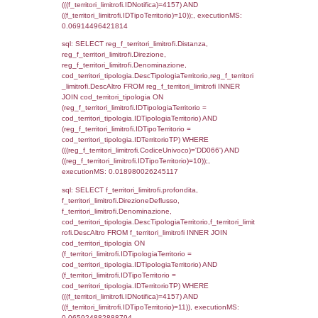
cod_territori_tipologia.IDTipologiaTerritorio)
(f_territori_limitrofi.IDTipoTerritorio =
cod_territori_tipologia.IDTerritorioTP) WHER
(((f_territori_limitrofi.IDNotifica)=4157) AND
((f_territori_limitrofi.IDTipoTerritorio)=4)), ex
0.070888996124268
sql: SELECT reg_f_territori_limitrofi.Distanza
reg_f_territori_limitrofi.Direzione,
reg_f_territori_limitrofi.Denominazione,
cod_territori_tipologia.DescTipologiaTerritorio
_limitrofi.DescAltro FROM reg_f_territori_limi
JOIN cod_territori_tipologia ON
(reg_f_territori_limitrofi.IDTipologiaTerritorio =
cod_territori_tipologia.IDTipologiaTerritorio)
(reg_f_territori_limitrofi.IDTipoTerritorio =
cod_territori_tipologia.IDTerritorioTP) WHER
(((reg_f_territori_limitrofi.CodiceUnivoco)='
((reg_f_territori_limitrofi.IDTipoTerritorio)=4)
0.019792795181274