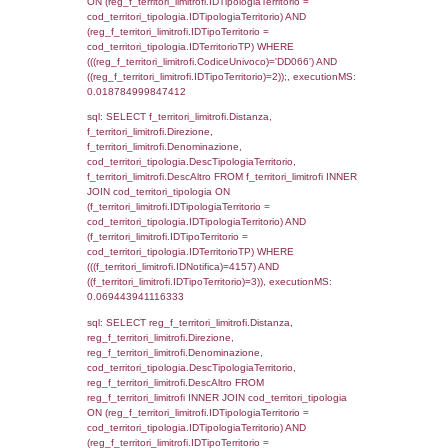
StatoIspezione, DATE_FORMAT(DataApertu
'%d/%m/%Y') as DataApertura,
DATE_FORMAT(DataChiusura, '%d/%m/%Y')
DataChiusura, DATE_FORMAT(DataUltimoPI
'%d/%m/%Y') as DataUltimoPIR FROM d3_is
WHERE (((d3_ispezioni.IDNotifica)=4157)), 
0.00051403045654297
sql: SELECT Ispezione, IDArticoloComma, Au
StatoIspezione, DATE_FORMAT(DataApertu
'%d/%m/%Y') as DataApertura,
DATE_FORMAT(DataChiusura, '%d/%m/%Y')
DataChiusura, DATE_FORMAT(DataUltimoPI
'%d/%m/%Y') as DataUltimoPIR FROM reg_d
WHERE (((reg_d3_ispezioni.CodiceUnivoco)=
executionMS: 0.0012848377227783
sql: SELECT el_nazioni.DescIT, f_confini_st
FROM f_confini_stato INNER JOIN el_nazio
f_confini_stato.IDStato = el_nazioni.IDSta