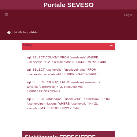
Portale SEVE
Notifiche pubblico
Notifiche pubblico
Debug
sql: SELECT COUNT(*) FROM `userlevels`
`userlevelid` = -2, executionMS: 0.000333
sql: SELECT `userlevelid`, `userlevelname`
`userlevels`, executionMS: 0.00020694732
sql: SELECT COUNT(*) FROM `userlevelperm
WHERE `userlevelid` = -2, executionMS: