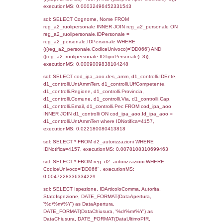
as ComuneSL, el_province_1.citta as Provi
el_regioni_1.Regione as RegioneSL FROM
(((((a1_stabilimento LEFT JOIN el_comuni 
a1_stabilimento.ComuneStab = el_comuni.
LEFT JOIN el_province ON a1_stabilimento.
= el_province.IstProvincia) LEFT JOIN el_re
a1_stabilimento.RegioneStab = el_regioni.I
LEFT JOIN el_comuni AS el_comuni_1 ON
a1_stabilimento.IstComuneSL = el_comuni
LEFT JOIN el_province AS el_province_1 O
a1_stabilimento.IstProvinciaSL =
el_province_1.IstProvincia) LEFT JOIN el_re
el_regioni_1 ON a1_stabilimento.IstRegion
el_regioni_1.IstRegione where IDNotifica=4
executionMS: 0.00052881240844727
sql: SELECT reg_a1_stabilimento.*, el_co
ComuneST, el_province.citta as ProvinciaST
el_regioni.Regione as RegioneST, el_com
as ComuneSL, el_province_1.citta as Provi