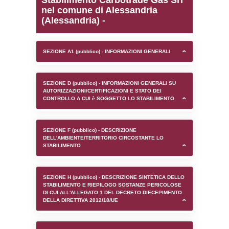
0.00021791458129883
sql: SELECT `tablename`, `userlevelid`, `p
`userlevelpermissions` WHERE `userlevelid` I
executionMS: 0.0010349750518799
Stabilimento Carbotrade
nel comune di Alessandr
(Alessandria) -
SEZIONE A1 (pubblico) - INFORMAZIONI 