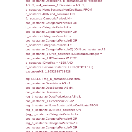
0.070770978927612
sql: SELECT f_territori_limitrofi.Distanza,
f_territori_limitrofi.Direzione,
f_territori_limitrofi.Denominazione,
cod_territori_tipologia.DescTipologiaTerritorio,
rofi.DescAltro FROM f_territori_limitrofi INN
cod_territori_tipologia ON
(f_territori_limitrofi.IDTipologiaTerritorio =
cod_territori_tipologia.IDTipologiaTerritorio)
(f_territori_limitrofi.IDTipoTerritorio =
cod_territori_tipologia.IDTerritorioTP) WHER
(((f_territori_limitrofi.IDNotifica)=4158) AND
((f_territori_limitrofi.IDTipoTerritorio)=7)), ex
0.068389177322388
sql: SELECT f_territori_limitrofi.Distanza,
f_territori_limitrofi.Direzione,
f_territori_limitrofi.Denominazione,
cod_territori_tipologia.DescTipologiaTerritorio,