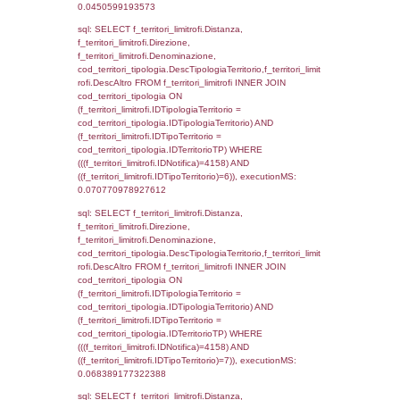
el_comuni.IstComune WHERE
(((f_confini.IDNotifica)=4158));, executionMS
0.00069189071655273
sql: SELECT group_concat(f_territori_limitrof
SEPARATOR '; ') AS DescAltro,
cod_territori_tipologia.DescTipologiaTerrito
f_territori_limitrofi INNER JOIN cod_territori
(f_territori_limitrofi.IDTipologiaTerritorio =
cod_territori_tipologia.IDTipologiaTerritorio 
f_territori_limitrofi.IDTipoTerritorio =
cod_territori_tipologia.IDTerritorioTP ) WHER
((f_territori_limitrofi.IDNotifica) = 4158 ) AND
cod_territori_tipologia.IDTerritorioTP = 1)
cod_territori_tipologia.DescTipologiaTerritori
executionMS: 0.07511305809021
sql: SELECT f_territori_limitrofi.Distanza,
f_territori_limitrofi.Direzione,
f_territori_limitrofi.Denominazione,