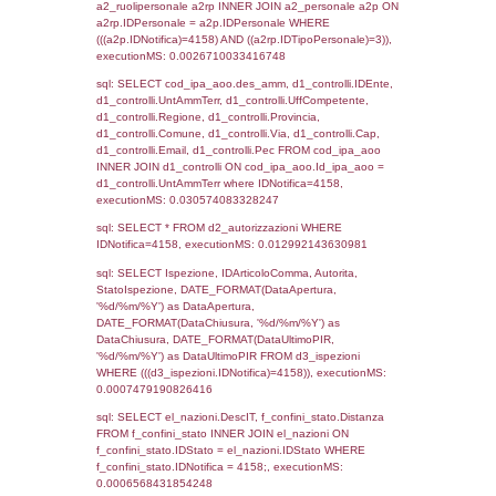
sql: SELECT `tablename`, `userlevelid`, `p
`userlevelpermissions` WHERE `userlevelid` I
executionMS: 0.0010349750518799
sql: SELECT a1.RagioneSociale, el_com.C
localita, el_prov.citta AS provincia,
DATE(n.DataInvioNotifica) as DataInvioNotifi
n.FileNotificaZip, n.DataFileNotificaZip FROM
LEFT JOIN infostabilimento i ON i.CodiceUn
n.CodiceUnivoco LEFT JOIN a1_stabilimen
a1.CodiceUnivoco = n.CodiceUnivoco LEFT
el_comuni AS el_com ON a1.ComuneStab 
el_com.IstComune LEFT JOIN el_province 
a1.ProvinciaStab = el_prov.IstProvincia W
n.IDNotifica = 4158;, executionMS: 0.011
sql: SELECT a1_stabilimento.*, el_comuni
ComuneST, el_province.citta as ProvinciaST
el_regioni.Regione as RegioneST, el_com