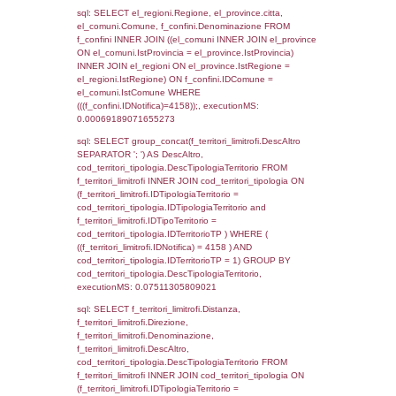
as ComuneSL, el_province_1.citta as Provi
el_regioni_1.Regione as RegioneSL FROM
(((((a1_stabilimento LEFT JOIN el_comuni 
a1_stabilimento.ComuneStab = el_comuni.
LEFT JOIN el_province ON a1_stabilimento.
= el_province.IstProvincia) LEFT JOIN el_re
a1_stabilimento.RegioneStab = el_regioni.I
LEFT JOIN el_comuni AS el_comuni_1 ON
a1_stabilimento.IstComuneSL = el_comuni
LEFT JOIN el_province AS el_province_1 O
a1_stabilimento.IstProvinciaSL =
el_province_1.IstProvincia) LEFT JOIN el_re
el_regioni_1 ON a1_stabilimento.IstRegion
el_regioni_1.IstRegione where IDNotifica=4
executionMS: 0.00075984001159668
sql: SELECT a2p.Cognome, a2p.Nome FR
a2_ruolipersonale a2rp INNER JOIN a2_pe
a2rp.IDPersonale = a2p.IDPersonale WHE
(((a2p.IDNotifica)=4158) AND ((a2rp.IDTipoP