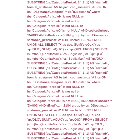
cod_territori_tipologia.IDTerritorioTP) WHER
(((reg_f_territori_limitrofi.CodiceUnivoco)='
((reg_f_territori_limitrofi.IDTipoTerritorio)=8)
0.018706798553467
sql: SELECT f_territori_limitrofi.Distanza,
f_territori_limitrofi.Direzione,
f_territori_limitrofi.Denominazione,
cod_territori_tipologia.DescTipologiaTerritorio,
rofi.DescAltro FROM f_territori_limitrofi INN
cod_territori_tipologia ON
(f_territori_limitrofi.IDTipologiaTerritorio =
cod_territori_tipologia.IDTipologiaTerritorio)
(f_territori_limitrofi.IDTipoTerritorio =
cod_territori_tipologia.IDTerritorioTP) WHER
(((f_territori_limitrofi.IDNotifica)=4158) AND
((f_territori_limitrofi.IDTipoTerritorio)=9)), ex
0.068138122558594
sql: SELECT reg_f_territori_limitrofi.Distanza
reg_f_territori_limitrofi.Direzione,