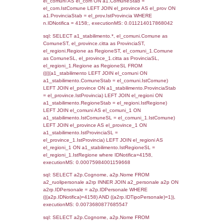
SEZIONE L (pubblico) - INFORMAZIONI S
INCIDENTALI CON IMPATTO ALL'ESTERN
STABILIMENTO
Indietro
Debug
sql: SELECT COUNT(*) FROM `userlevels`
`userlevelid` = -2, executionMS: 0.000273
sql: SELECT `userlevelid`, `userlevelname`
`userlevels`, executionMS: 0.00020885467
sql: SELECT COUNT(*) FROM `userlevelperm
WHERE `userlevelid` = -2, executionMS:
0.00021791458129883