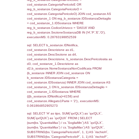
rofi.DescAltro FROM f_territori_limitrofi INN
cod_territori_tipologia ON
(f_territori_limitrofi.IDTipologiaTerritorio =
cod_territori_tipologia.IDTipologiaTerritorio)
(f_territori_limitrofi.IDTipoTerritorio =
cod_territori_tipologia.IDTerritorioTP) WHER
(((f_territori_limitrofi.IDNotifica)=4158) AND
((f_territori_limitrofi.IDTipoTerritorio)=8)), ex
0.068244934082031
sql: SELECT reg_f_territori_limitrofi.Distanza
reg_f_territori_limitrofi.Direzione,
reg_f_territori_limitrofi.Denominazione,
cod_territori_tipologia.DescTipologiaTerritorio
_limitrofi.DescAltro FROM reg_f_territori_limi
JOIN cod_territori_tipologia ON
(reg_f_territori_limitrofi.IDTipologiaTerritorio =
cod_territori_tipologia.IDTipologiaTerritorio)
(reg_f_territori_limitrofi.IDTipoTerritorio =