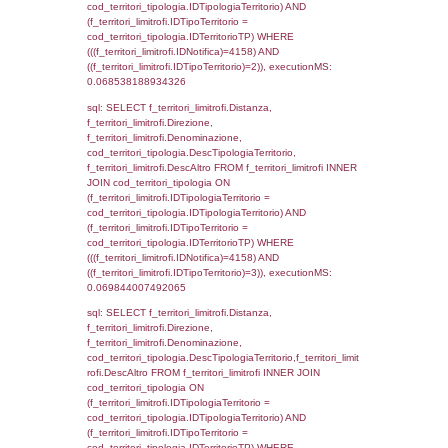
executionMS: 0.0073680877685547
sql: SELECT a2p.Cognome, a2p.Nome FR
a2_ruolipersonale a2rp INNER JOIN a2_pe
a2rp.IDPersonale = a2p.IDPersonale WHE
(((a2p.IDNotifica)=4158) AND ((a2rp.IDTipoP
executionMS: 0.0026710033416748
sql: SELECT cod_ipa_aoo.des_amm, d1_cont
d1_controlli.UntAmmTerr, d1_controlli.UffCo
d1_controlli.Regione, d1_controlli.Provincia,
d1_controlli.Comune, d1_controlli.Via, d1_co
d1_controlli.Email, d1_controlli.Pec FROM 
INNER JOIN d1_controlli ON cod_ipa_aoo.I
d1_controlli.UntAmmTerr where IDNotifica=4
executionMS: 0.030574083328247
sql: SELECT * FROM d2_autorizzazioni W
IDNotifica=4158, executionMS: 0.0129921
sql: SELECT Ispezione, IDArticoloComma, Au