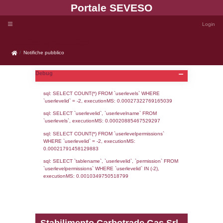
Portale SEVE
Notifiche pubblico
Notifiche pubblico
Debug
sql: SELECT COUNT(*) FROM `userlevels`
`userlevelid` = -2, executionMS: 0.000273
sql: SELECT `userlevelid`, `userlevelname`
`userlevels`, executionMS: 0.00020885467
sql: SELECT COUNT(*) FROM `userlevelperm
WHERE `userlevelid` = -2, executionMS: