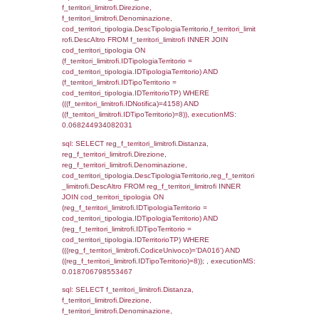
f_territori_limitrofi.DescAltro,
cod_territori_tipologia.DescTipologiaTerrito
f_territori_limitrofi INNER JOIN cod_territori
(f_territori_limitrofi.IDTipologiaTerritorio =
cod_territori_tipologia.IDTipologiaTerritorio)
(f_territori_limitrofi.IDTipoTerritorio =
cod_territori_tipologia.IDTerritorioTP) WHER
(((f_territori_limitrofi.IDNotifica)=4158) AND
((f_territori_limitrofi.IDTipoTerritorio)=2)), ex
0.068538188934326
sql: SELECT f_territori_limitrofi.Distanza,
f_territori_limitrofi.Direzione,
f_territori_limitrofi.Denominazione,
cod_territori_tipologia.DescTipologiaTerritori
f_territori_limitrofi.DescAltro FROM f_territori
JOIN cod_territori_tipologia ON
(f_territori_limitrofi.IDTipologiaTerritorio =
cod_territori_tipologia.IDTipologiaTerritorio)