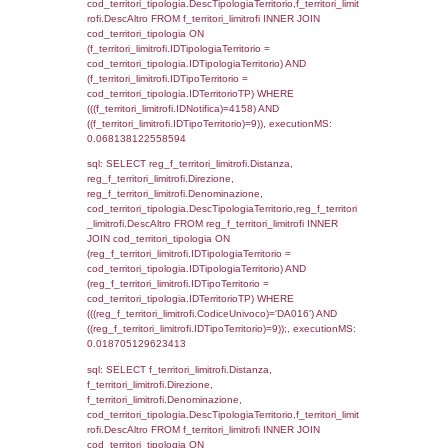
(f_territori_limitrofi.IDTipoTerritorio =
cod_territori_tipologia.IDTerritorioTP) WHER
(((f_territori_limitrofi.IDNotifica)=4158) AND
((f_territori_limitrofi.IDTipoTerritorio)=3)), ex
0.069844007492065
sql: SELECT f_territori_limitrofi.Distanza,
f_territori_limitrofi.Direzione,
f_territori_limitrofi.Denominazione,
cod_territori_tipologia.DescTipologiaTerritorio,
rofi.DescAltro FROM f_territori_limitrofi INN
cod_territori_tipologia ON
(f_territori_limitrofi.IDTipologiaTerritorio =
cod_territori_tipologia.IDTipologiaTerritorio)
(f_territori_limitrofi.IDTipoTerritorio =
cod_territori_tipologia.IDTerritorioTP) WHER
(((f_territori_limitrofi.IDNotifica)=4158) AND
((f_territori_limitrofi.IDTipoTerritorio)=4)), ex
0.071357011795044