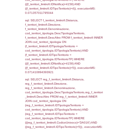
StatoIspezione, DATE_FORMAT(DataApertu
'%d/%m/%Y') as DataApertura,
DATE_FORMAT(DataChiusura, '%d/%m/%Y')
DataChiusura, DATE_FORMAT(DataUltimoPI
'%d/%m/%Y') as DataUltimoPIR FROM d3_is
WHERE (((d3_ispezioni.IDNotifica)=4158)), 
0.0007479190826416
sql: SELECT el_nazioni.DescIT, f_confini_st
FROM f_confini_stato INNER JOIN el_nazio
f_confini_stato.IDStato = el_nazioni.IDSta
f_confini_stato.IDNotifica = 4158;, executi
0.0006568431854248
sql: SELECT el_regioni.Regione, el_province
el_comuni.Comune, f_confini.Denominazio
f_confini INNER JOIN ((el_comuni INNER JO
ON el_comuni.IstProvincia = el_province.IstP
INNER JOIN el_regioni ON el_province.IstR
el_regioni.IstRegione) ON f_confini.IDComu