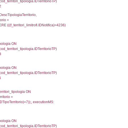
p INNER JOIN a2_personale a2p ON a2rp.IDPersona
ionMS: 0.0044839382171631
UntAmmTerr, d1_controlli.UffCompetente, d1_controlli
lli.Email, d1_controlli.Pec FROM cod_ipa_aoo INNER 
43606996536255
xecutionMS: 0.0081698894500732
e, DATE_FORMAT(DataApertura, '%d/%m/%Y') as Data
/%Y') as DataUltimoPIR FROM d3_ispezioni WHERE (
fini_stato INNER JOIN el_nazioni ON f_confini_stato.
977
une, f_confini.Denominazione FROM f_confini INNER 