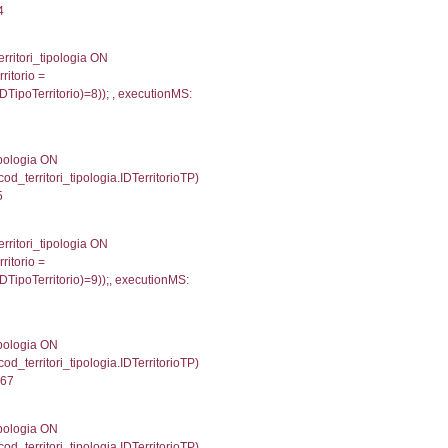
gioni ON el_province.IstRegione = el_regioni.IstRegi
cutionMS: 0.00038886070251465
') AS DescAltro, cod_territori_tipologia.DescTipologia
od_territori_tipologia.IDTipologiaTerritorio and f_territor
i.IDNotifica) = 4236 ) AND cod_territori_tipologia.IDTer
4982900619507
 f_territori_limitrofi.Denominazione, f_territori_limitrofi
i INNER JOIN cod_territori_tipologia ON (f_territori_lim
IDTipoTerritorio = cod_territori_tipologia.IDTerritorioTP
077989578247
e, f_territori_limitrofi.Denominazione, cod_territori_tipo
territori_tipologia ON (f_territori_limitrofi.IDTipologiaT
IDTipoTerritorio = cod_territori_tipologia.IDTerritorioTP
854042053223