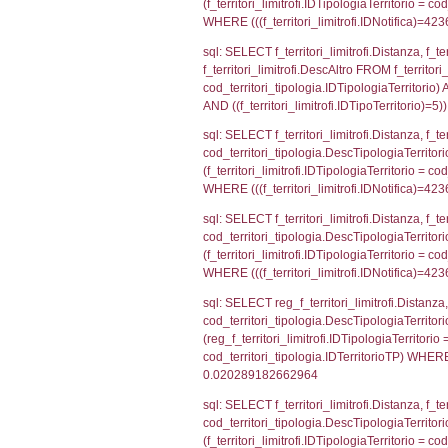
sql: SELECT a2
(((a2p.IDNotif
sql: SELECT cod
d1_controlli.Co
d1_controlli.U
sql: SELECT * 
sql: SELECT Is
'%d/%m/%Y') as
executionMS: 
sql: SELECT el_
f_confini_stato
sql: SELECT el_