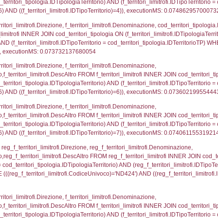
p.Cognome, a2p.Nome FROM a2_ruolipersonale a2r
ica)=4236) AND ((a2rp.IDTipoPersonale)=3)), execut
_ipa_aoo.des_amm, d1_controlli.IDEnte, d1_controlli.
mune, d1_controlli.Via, d1_controlli.Cap, d1_contro
ntAmmTerr where IDNotifica=4236, executionMS: 0.0
FROM d2_autorizzazioni WHERE IDNotifica=4236, e
pezione, IDArticoloComma, Autorita, StatoIspezion
 DataChiusura, DATE_FORMAT(DataUltimoPIR, '%d/%m
0.00049400329589844
nazioni.DescIT, f_confini_stato.Distanza FROM f_con
.IDNotifica = 4236;, executionMS: 0.00042200088500
regioni.Regione, el_province.citta, el_comuni.Com