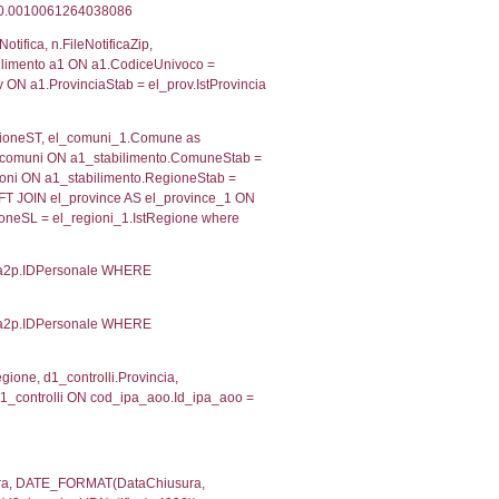
 RIEPILOGO SOSTANZE PERICOLOSE DI CUI ALL'ALLEGATO
MPATTO ALL'ESTERNO DELLO STABILIMENTO
Indietro
2, executionMS: 0.0003359317779541
ecutionMS: 0.00024795532226562