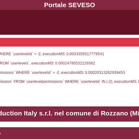
UNT(*) FROM `userlevels` WHERE `userlevelid` = -
serlevelid`, `userlevelname` FROM `userlevels`, ex
UNT(*) FROM `userlevelpermissions` WHERE `userle
blename`, `userlevelid`, `permission` FROM `userle