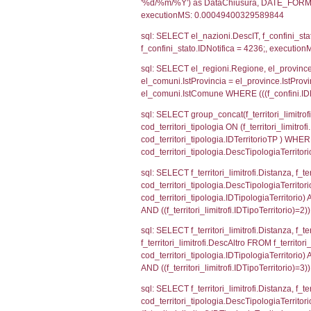
sql: SELECT CO
sql: SELECT `ta
sql: SELECT a1.R
n.DataFileNotif
n.CodiceUnivoc
WHERE n.IDNoti
sql: SELECT a1_
ComuneSL, el_p
el_comuni.IstCo
el_regioni.Ist
a1_stabilimento
IDNotifica=423
sql: SELECT a2
(((a2p.IDNotif