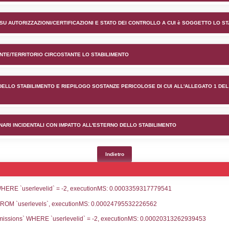
nto Ecolab Production Italy s
lico) - INFORMAZIONI GENERALI
lico) - INFORMAZIONI GENERALI SU AUTORIZZAZIONI/CER
lico) - DESCRIZIONE DELL'AMBIENTE/TERRITORIO CIRCOS