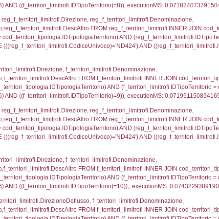
ovincia = el_province.IstProvincia) INNER JOIN el_re
omune WHERE (((f_confini.IDNotifica)=4236));, exe
p_concat(f_territori_limitrofi.DescAltro SEPARATOR '; 
ologia ON (f_territori_limitrofi.IDTipologiaTerritorio = c
pologia.IDTerritorioTP ) WHERE ( ((f_territori_limitrof
ipologia.DescTipologiaTerritorio, executionMS: 0.05
ritori_limitrofi.Distanza, f_territori_limitrofi.Direzione,
pologia.DescTipologiaTerritorio FROM f_territori_limitrof
ologia.IDTipologiaTerritorio) AND (f_territori_limitrofi.
i_limitrofi.IDTipoTerritorio)=2)), executionMS: 0.072
ritori_limitrofi.Distanza, f_territori_limitrofi.Direzion
rofi.DescAltro FROM f_territori_limitrofi INNER JOIN cod_
ologia.IDTipologiaTerritorio) AND (f_territori_limitrofi.
i_limitrofi.IDTipoTerritorio)=3)), executionMS: 0.072