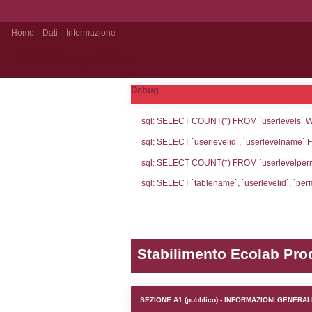
Home
Dati
Informazione
Notifiche pubblico
Debug
sql: SELECT CO
sql: SELECT `u
sql: SELECT CO
sql: SELECT `ta