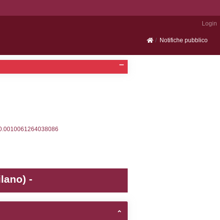
Portale SEVESO
2, executionMS: 0.0003359317779541
ecutionMS: 0.00024795532226562
velid` = -2, executionMS: 0.00020313262939453
velpermissions` WHERE `userlevelid` IN (-2), execut