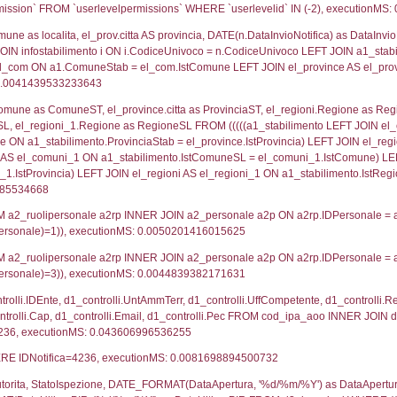
lico) - DESCRIZIONE SINTETICA DELLO STABILIMENTO E
lico) - INFORMAZIONI SUGLI SCENARI INCIDENTALI CON I
UNT(*) FROM `userlevels` WHERE `userlevelid` = -
serlevelid`, `userlevelname` FROM `userlevels`, ex