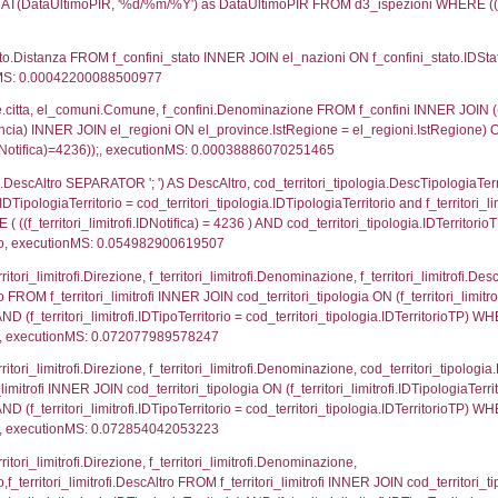
UNT(*) FROM `userlevelpermissions` WHERE `userle
blename`, `userlevelid`, `permission` FROM `userle
agioneSociale, el_com.Comune as localita, el_prov.cit
icaZip FROM notifica n LEFT JOIN infostabilimento 
o LEFT JOIN el_comuni AS el_com ON a1.ComuneStab 
fica = 4236;, executionMS: 0.0041439533233643
stabilimento.*, el_comuni.Comune as ComuneST, el_
rovince_1.citta as ProvinciaSL, el_regioni_1.Regio
mune) LEFT JOIN el_province ON a1_stabilimento.Pro
Regione) LEFT JOIN el_comuni AS el_comuni_1 ON a1
.IstProvinciaSL = el_province_1.IstProvincia) LEFT J
6, executionMS: 0.00069880485534668
p.Cognome, a2p.Nome FROM a2_ruolipersonale a2r
ica)=4236) AND ((a2rp.IDTipoPersonale)=1)), execut