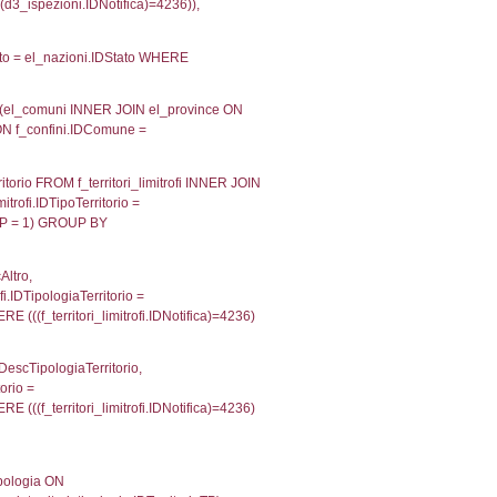
velid` = -2, executionMS: 0.00020313262939453
velpermissions` WHERE `userlevelid` IN (-2), execut
ta AS provincia, DATE(n.DataInvioNotifica) as DataInv
i ON i.CodiceUnivoco = n.CodiceUnivoco LEFT JOIN a1
= el_com.IstComune LEFT JOIN el_province AS el_pr
province.citta as ProvinciaST, el_regioni.Regione 
ne as RegioneSL FROM (((((a1_stabilimento LEFT JO
vinciaStab = el_province.IstProvincia) LEFT JOIN el
_stabilimento.IstComuneSL = el_comuni_1.IstComune
OIN el_regioni AS el_regioni_1 ON a1_stabilimento.I
p INNER JOIN a2_personale a2p ON a2rp.IDPersona
ionMS: 0.0050201416015625