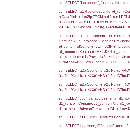
SEZIONE H (pubb
2012/18/UE
SEZIONE L (pubb
Debug
sql: SELECT CO
sql: SELECT `u