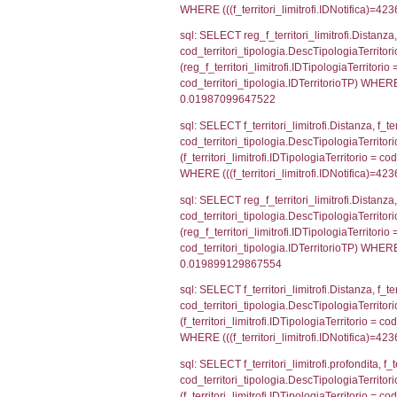
el_comuni.IstPr
el_comuni.IstC
sql: SELECT grou
cod_territori_tip
cod_territori_ti
cod_territori_t
sql: SELECT f_ter
cod_territori_ti
cod_territori_tip
AND ((f_territor
sql: SELECT f_ter
f_territori_limit
cod_territori_tip
AND ((f_territor