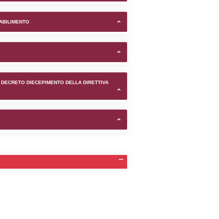
.r.l. nel comune di Rozzano (
TIFICAZIONI E STATO DEI CONTROLLO A CUI è SOGGETTO 
TANTE LO STABILIMENTO