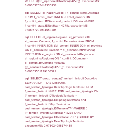
as ComuneSL, el_province_1.citta as Provi
el_regioni_1.Regione as RegioneSL FROM
(((((a1_stabilimento LEFT JOIN el_comuni 
a1_stabilimento.ComuneStab = el_comuni.
LEFT JOIN el_province ON a1_stabilimento.
= el_province.IstProvincia) LEFT JOIN el_re
a1_stabilimento.RegioneStab = el_regioni.I
LEFT JOIN el_comuni AS el_comuni_1 ON
a1_stabilimento.IstComuneSL = el_comuni
LEFT JOIN el_province AS el_province_1 O
a1_stabilimento.IstProvinciaSL =
el_province_1.IstProvincia) LEFT JOIN el_re
el_regioni_1 ON a1_stabilimento.IstRegion
el_regioni_1.IstRegione where IDNotifica=4
executionMS: 0.00070500373840332
sql: SELECT a2p.Cognome, a2p.Nome FR
a2_ruolipersonale a2rp INNER JOIN a2_pe
a2rp.IDPersonale = a2p.IDPersonale WHE
(((a2p.IDNotifica)=4278) AND ((a2rp.IDTipoP