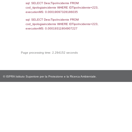
(reg_f_territori_limitrofi.IDTipoTerritorio =
cod_territori_tipologia.IDTerritorioTP) WHER
(((reg_f_territori_limitrofi.CodiceUnivoco)='
((reg_f_territori_limitrofi.IDTipoTerritorio)=8)
0.018615961074829
sql: SELECT f_territori_limitrofi.Distanza,
f_territori_limitrofi.Direzione,
f_territori_limitrofi.Denominazione,
cod_territori_tipologia.DescTipologiaTerritorio,
rofi.DescAltro FROM f_territori_limitrofi INN
cod_territori_tipologia ON
(f_territori_limitrofi.IDTipologiaTerritorio =
cod_territori_tipologia.IDTipologiaTerritorio)
(f_territori_limitrofi.IDTipoTerritorio =
cod_territori_tipologia.IDTerritorioTP) WHER
(((f_territori_limitrofi.IDNotifica)=4278) AND
((f_territori_limitrofi.IDTipoTerritorio)=9)), ex
0.068240880966187