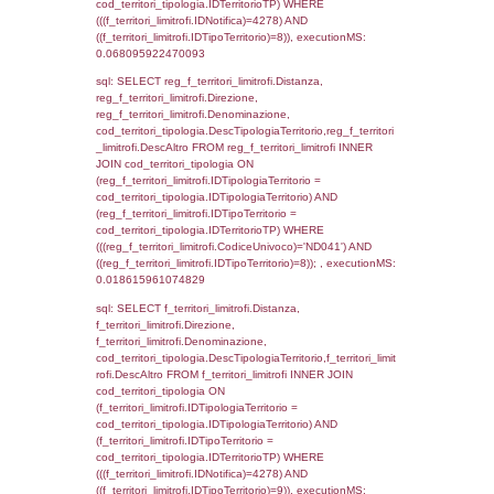
f_territori_limitrofi.Direzione,
f_territori_limitrofi.Denominazione,
cod_territori_tipologia.DescTipologiaTerritori
f_territori_limitrofi.DescAltro FROM f_territori
JOIN cod_territori_tipologia ON
(f_territori_limitrofi.IDTipologiaTerritorio =
cod_territori_tipologia.IDTipologiaTerritorio)
(f_territori_limitrofi.IDTipoTerritorio =
cod_territori_tipologia.IDTerritorioTP) WHER
(((f_territori_limitrofi.IDNotifica)=4278) AND
((f_territori_limitrofi.IDTipoTerritorio)=3)), ex
0.069872140884399
sql: SELECT f_territori_limitrofi.Distanza,
f_territori_limitrofi.Direzione,
f_territori_limitrofi.Denominazione,
cod_territori_tipologia.DescTipologiaTerritorio,
rofi.DescAltro FROM f_territori_limitrofi INN
cod_territori_tipologia ON