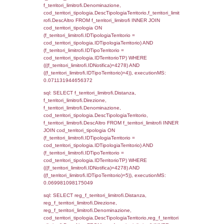
d1_controlli.Email, d1_controlli.Pec FROM 
INNER JOIN d1_controlli ON cod_ipa_aoo.I
d1_controlli.UntAmmTerr where IDNotifica=4
executionMS: 0.029460906982422
sql: SELECT * FROM d2_autorizzazioni W
IDNotifica=4278, executionMS: 0.0125381
sql: SELECT Ispezione, IDArticoloComma, Au
StatoIspezione, DATE_FORMAT(DataApertu
'%d/%m/%Y') as DataApertura,
DATE_FORMAT(DataChiusura, '%d/%m/%Y')
DataChiusura, DATE_FORMAT(DataUltimoPI
'%d/%m/%Y') as DataUltimoPIR FROM d3_is
WHERE (((d3_ispezioni.IDNotifica)=4278)), 
0.00063705444335938
sql: SELECT el_nazioni.DescIT, f_confini_st
FROM f_confini_stato INNER JOIN el_nazio
f_confini_stato.IDStato = el_nazioni.IDSta
f_confini_stato.IDNotifica = 4278;, executi