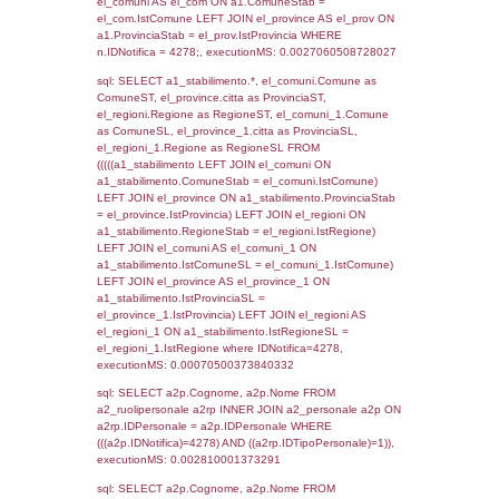
SEZIONE L (pubblico) - INFORMAZIONI S
INCIDENTALI CON IMPATTO ALL'ESTERN
STABILIMENTO
Indietro
Debug
sql: SELECT COUNT(*) FROM `userlevels`
`userlevelid` = -2, executionMS: 0.000344
sql: SELECT `userlevelid`, `userlevelname`
`userlevels`, executionMS: 0.00022482872
sql: SELECT COUNT(*) FROM `userlevelperm
WHERE `userlevelid` = -2, executionMS:
0.00019598007202148