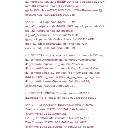
sql: SELECT `tablename`, `userlevelid`, `p
`userlevelpermissions` WHERE `userlevelid` I
executionMS: 0.001025915145874
sql: SELECT a1.RagioneSociale, el_com.C
localita, el_prov.citta AS provincia,
DATE(n.DataInvioNotifica) as DataInvioNotifi
n.FileNotificaZip, n.DataFileNotificaZip FROM
LEFT JOIN infostabilimento i ON i.CodiceUn
n.CodiceUnivoco LEFT JOIN a1_stabilimen
a1.CodiceUnivoco = n.CodiceUnivoco LEFT
el_comuni AS el_com ON a1.ComuneStab 
el_com.IstComune LEFT JOIN el_province 
a1.ProvinciaStab = el_prov.IstProvincia W
n.IDNotifica = 4278;, executionMS: 0.002
sql: SELECT a1_stabilimento.*, el_comuni
ComuneST, el_province.citta as ProvinciaST
el_regioni.Regione as RegioneST, el_com