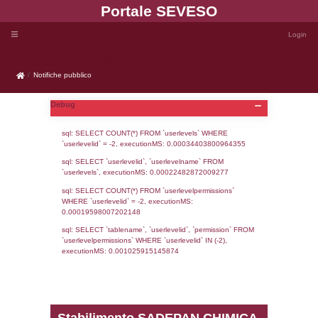
Portale SEVE
Notifiche pubblico
Notifiche pubblico
Debug
sql: SELECT COUNT(*) FROM `userlevels`
`userlevelid` = -2, executionMS: 0.000344
sql: SELECT `userlevelid`, `userlevelname`
`userlevels`, executionMS: 0.00022482872
sql: SELECT COUNT(*) FROM `userlevelperm
WHERE `userlevelid` = -2, executionMS: