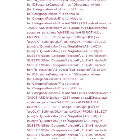
(((f_territori_limitrofi.IDNotifica)=4278) AND
((f_territori_limitrofi.IDTipoTerritorio)=7)), ex
0.068433046340942
sql: SELECT reg_f_territori_limitrofi.Distanza
reg_f_territori_limitrofi.Direzione,
reg_f_territori_limitrofi.Denominazione,
cod_territori_tipologia.DescTipologiaTerritorio
_limitrofi.DescAltro FROM reg_f_territori_limi
JOIN cod_territori_tipologia ON
(reg_f_territori_limitrofi.IDTipologiaTerritorio =
cod_territori_tipologia.IDTipologiaTerritorio)
(reg_f_territori_limitrofi.IDTipoTerritorio =
cod_territori_tipologia.IDTerritorioTP) WHER
(((reg_f_territori_limitrofi.CodiceUnivoco)='
((reg_f_territori_limitrofi.IDTipoTerritorio)=7)
0.018775939941406
sql: SELECT f_territori_limitrofi.Distanza,
f_territori_limitrofi.Direzione,