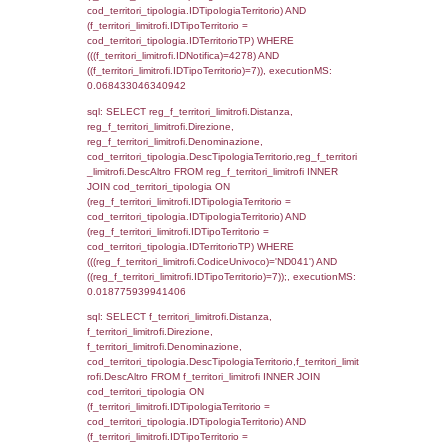
((f_territori_limitrofi.IDNotifica) = 4278 ) AND
cod_territori_tipologia.IDTerritorioTP = 1)
cod_territori_tipologia.DescTipologiaTerritori
executionMS: 0.073024988174438
sql: SELECT f_territori_limitrofi.Distanza,
f_territori_limitrofi.Direzione,
f_territori_limitrofi.Denominazione,
f_territori_limitrofi.DescAltro,
cod_territori_tipologia.DescTipologiaTerrito
f_territori_limitrofi INNER JOIN cod_territori
(f_territori_limitrofi.IDTipologiaTerritorio =
cod_territori_tipologia.IDTipologiaTerritorio)
(f_territori_limitrofi.IDTipoTerritorio =
cod_territori_tipologia.IDTerritorioTP) WHER
(((f_territori_limitrofi.IDNotifica)=4278) AND
((f_territori_limitrofi.IDTipoTerritorio)=2)), ex
0.068475961685181
sql: SELECT f_territori_limitrofi.Distanza,