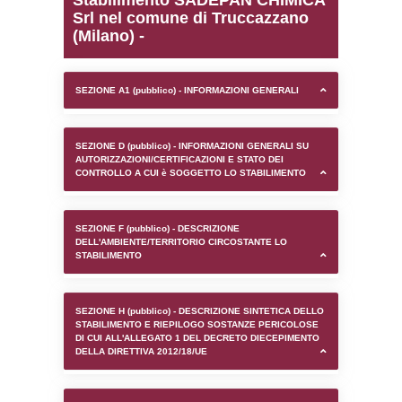
0.00019598007202148
sql: SELECT `tablename`, `userlevelid`, `p
`userlevelpermissions` WHERE `userlevelid` I
executionMS: 0.001025915145874
Stabilimento SADEPAN
Srl nel comune di Trucc
(Milano) -
SEZIONE A1 (pubblico) - INFORMAZIONI 