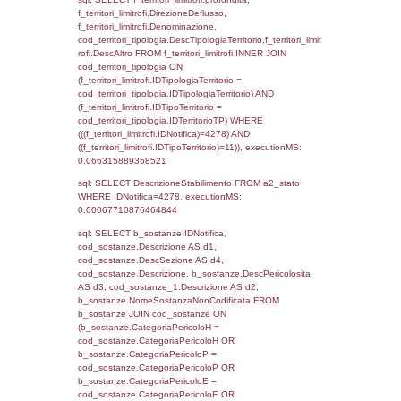
0.069981098175049
sql: SELECT reg_f_territori_limitrofi.Distanza
reg_f_territori_limitrofi.Direzione,
reg_f_territori_limitrofi.Denominazione,
cod_territori_tipologia.DescTipologiaTerritorio
_limitrofi.DescAltro FROM reg_f_territori_limi
JOIN cod_territori_tipologia ON
(reg_f_territori_limitrofi.IDTipologiaTerritorio =
cod_territori_tipologia.IDTipologiaTerritorio)
(reg_f_territori_limitrofi.IDTipoTerritorio =
cod_territori_tipologia.IDTerritorioTP) WHER
(((reg_f_territori_limitrofi.CodiceUnivoco)='
((reg_f_territori_limitrofi.IDTipoTerritorio)=5)
0.043286800384521
sql: SELECT f_territori_limitrofi.Distanza,
f_territori_limitrofi.Direzione,
f_territori_limitrofi.Denominazione,
cod_territori_tipologia.DescTipologiaTerritorio,