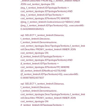
0.00057291984558105
sql: SELECT el_regioni.Regione, el_province
el_comuni.Comune, f_confini.Denominazio
f_confini INNER JOIN ((el_comuni INNER JO
ON el_comuni.IstProvincia = el_province.IstP
INNER JOIN el_regioni ON el_province.IstR
el_regioni.IstRegione) ON f_confini.IDComu
el_comuni.IstComune WHERE
(((f_confini.IDNotifica)=4278));, executionMS
0.00053501129150391
sql: SELECT group_concat(f_territori_limitrof
SEPARATOR '; ') AS DescAltro,
cod_territori_tipologia.DescTipologiaTerrito
f_territori_limitrofi INNER JOIN cod_territori
(f_territori_limitrofi.IDTipologiaTerritorio =
cod_territori_tipologia.IDTipologiaTerritorio 
f_territori_limitrofi.IDTipoTerritorio =
cod_territori_tipologia.IDTerritorioTP ) WHER