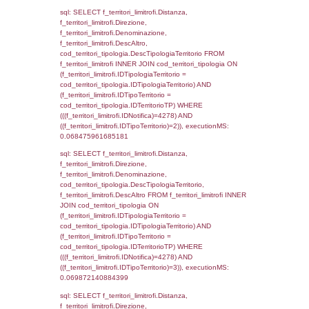
executionMS: 0.002810001373291
sql: SELECT a2p.Cognome, a2p.Nome FR
a2_ruolipersonale a2rp INNER JOIN a2_pe
a2rp.IDPersonale = a2p.IDPersonale WHE
(((a2p.IDNotifica)=4278) AND ((a2rp.IDTipoP
executionMS: 0.0022931098937988
sql: SELECT Cognome, Nome FROM
reg_a2_ruolipersonale INNER JOIN reg_a2
reg_a2_ruolipersonale.IDPersonale =
reg_a2_personale.IDPersonale WHERE
(((reg_a2_personale.CodiceUnivoco)='ND04
((reg_a2_ruolipersonale.IDTipoPersonale)=3
executionMS: 0.0014059543609619
sql: SELECT cod_ipa_aoo.des_amm, d1_cont
d1_controlli.UntAmmTerr, d1_controlli.UffCo
d1_controlli.Regione, d1_controlli.Provincia,
d1_controlli.Comune, d1_controlli.Via, d1_co