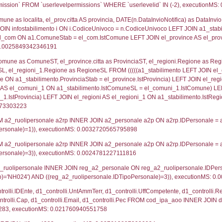
lico) - DESCRIZIONE SINTETICA DELLO STABILIMENTO E
lico) - INFORMAZIONI SUGLI SCENARI INCIDENTALI CON I
UNT(*) FROM `userlevels` WHERE `userlevelid` = -
serlevelid`, `userlevelname` FROM `userlevels`, ex