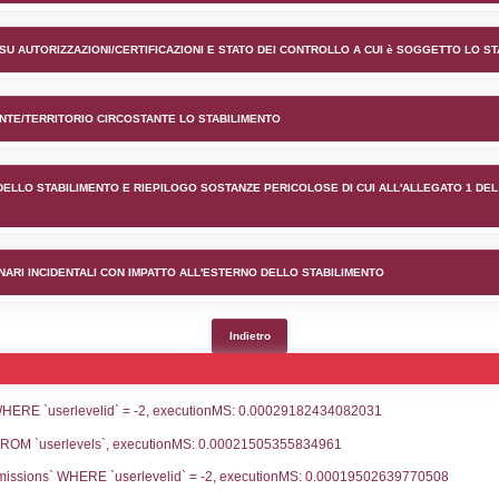
nto ANRIV S.R.L. nel comune 
lico) - INFORMAZIONI GENERALI
lico) - INFORMAZIONI GENERALI SU AUTORIZZAZIONI/CER
lico) - DESCRIZIONE DELL'AMBIENTE/TERRITORIO CIRCOS