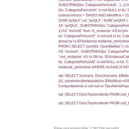
0.0194439888
sql: SELECT f_ter
cod_territori_ti
(f_territori_limi
WHERE (((f_terri
sql: SELECT f_ter
cod_territori_ti
(f_territori_limi
WHERE (((f_terri
sql: SELECT reg_f
cod_territori_ti
(reg_f_territori_
cod_territori_ti
0.01881194114