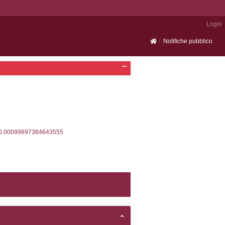
Portale SEVESO
2, executionMS: 0.00029182434082031
ecutionMS: 0.00021505355834961
velid` = -2, executionMS: 0.00019502639770508
velpermissions` WHERE `userlevelid` IN (-2), execut