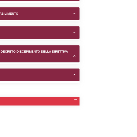
di Ferrara (Ferrara) -
TIFICAZIONI E STATO DEI CONTROLLO A CUI è SOGGETTO 
TANTE LO STABILIMENTO