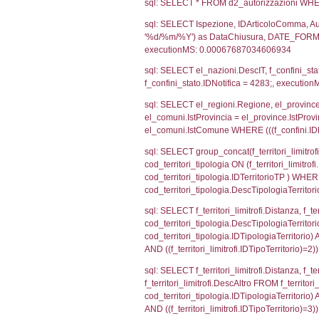
sql: SELECT CO
sql: SELECT `ta
sql: SELECT a1.R
n.DataFileNotif
n.CodiceUnivoc
WHERE n.IDNoti
sql: SELECT a1_
ComuneSL, el_p
el_comuni.IstCo
el_regioni.Ist
a1_stabilimento
IDNotifica=428
sql: SELECT a2
(((a2p.IDNotif