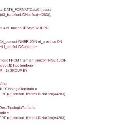
velid` = -2, executionMS: 0.00019502639770508
velpermissions` WHERE `userlevelid` IN (-2), execut
ta AS provincia, DATE(n.DataInvioNotifica) as DataInv
i ON i.CodiceUnivoco = n.CodiceUnivoco LEFT JOIN a1
= el_com.IstComune LEFT JOIN el_province AS el_pr
province.citta as ProvinciaST, el_regioni.Regione 
ne as RegioneSL FROM (((((a1_stabilimento LEFT JO
vinciaStab = el_province.IstProvincia) LEFT JOIN el
_stabilimento.IstComuneSL = el_comuni_1.IstComune
OIN el_regioni AS el_regioni_1 ON a1_stabilimento.I
p INNER JOIN a2_personale a2p ON a2rp.IDPersona
ionMS: 0.0032720565795898