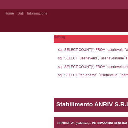
Home
Dati
Informazione
Notifiche pubblico
Debug
sql: SELECT CO
sql: SELECT `u
sql: SELECT CO
sql: SELECT `ta