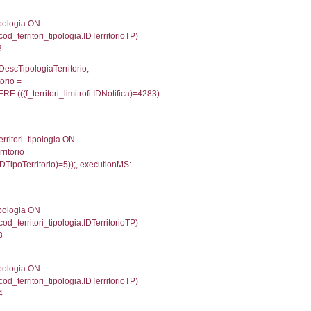
p INNER JOIN a2_personale a2p ON a2rp.IDPersona
ionMS: 0.0024781227111816
IN reg_a2_personale ON reg_a2_ruolipersonale.ID
_ruolipersonale.IDTipoPersonale)=3)), executionM
UntAmmTerr, d1_controlli.UffCompetente, d1_controlli
lli.Email, d1_controlli.Pec FROM cod_ipa_aoo INNER 
21760940551758
xecutionMS: 0.0076138973236084
e, DATE_FORMAT(DataApertura, '%d/%m/%Y') as Data
/%Y') as DataUltimoPIR FROM d3_ispezioni WHERE (
fini_stato INNER JOIN el_nazioni ON f_confini_stato.