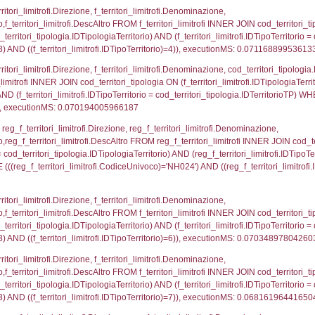
p.Cognome, a2p.Nome FROM a2_ruolipersonale a2r
ca)=4283) AND ((a2rp.IDTipoPersonale)=3)), execut
gnome, Nome FROM reg_a2_ruolipersonale INNER JO
2_personale.CodiceUnivoco)='NH024') AND ((reg_a2
_ipa_aoo.des_amm, d1_controlli.IDEnte, d1_controlli.
mune, d1_controlli.Via, d1_controlli.Cap, d1_contro
ntAmmTerr where IDNotifica=4283, executionMS: 0.0
FROM d2_autorizzazioni WHERE IDNotifica=4283, e
pezione, IDArticoloComma, Autorita, StatoIspezion
 DataChiusura, DATE_FORMAT(DataUltimoPIR, '%d/%m
0.00067687034606934
nazioni.DescIT, f_confini_stato.Distanza FROM f_con