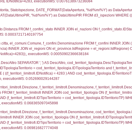
UNT(*) FROM `userlevelpermissions` WHERE `userle
blename`, `userlevelid`, `permission` FROM `userle
agioneSociale, el_com.Comune as localita, el_prov.cit
icaZip FROM notifica n LEFT JOIN infostabilimento 
o LEFT JOIN el_comuni AS el_com ON a1.ComuneStab 
fica = 4283;, executionMS: 0.0025849342346191
stabilimento.*, el_comuni.Comune as ComuneST, el_
rovince_1.citta as ProvinciaSL, el_regioni_1.Regio
mune) LEFT JOIN el_province ON a1_stabilimento.Pro
Regione) LEFT JOIN el_comuni AS el_comuni_1 ON a1
.IstProvinciaSL = el_province_1.IstProvincia) LEFT J
3, executionMS: 0.00053811073303223
p.Cognome, a2p.Nome FROM a2_ruolipersonale a2r
ica)=4283) AND ((a2rp.IDTipoPersonale)=1)), execut