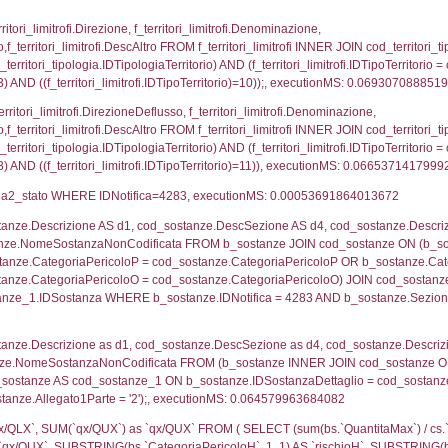
ologia.IDTipologiaTerritorio) AND (f_territori_limitrofi.
i_limitrofi.IDTipoTerritorio)=3)), executionMS: 0.069
ritori_limitrofi.Distanza, f_territori_limitrofi.Direzione
pologia.DescTipologiaTerritorio,f_territori_limitrofi.De
trofi.IDTipologiaTerritorio = cod_territori_tipologia.IDTip
tori_limitrofi.IDNotifica)=4283) AND ((f_territori_lim
ritori_limitrofi.Distanza, f_territori_limitrofi.Direzion
rofi.DescAltro FROM f_territori_limitrofi INNER JOIN cod_
ologia.IDTipologiaTerritorio) AND (f_territori_limitrofi.
i_limitrofi.IDTipoTerritorio)=5)), executionMS: 0.070
_territori_limitrofi.Distanza, reg_f_territori_limitrofi
pologia.DescTipologiaTerritorio,reg_f_territori_limitro
limitrofi.IDTipologiaTerritorio = cod_territori_tipologia.
pologia.IDTerritorioTP) WHERE (((reg_f_territori_limitr