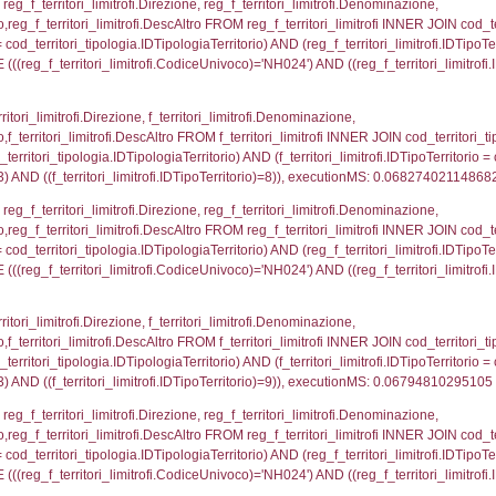
.IDNotifica = 4283;, executionMS: 0.00037217140197
regioni.Regione, el_province.citta, el_comuni.Com
ovincia = el_province.IstProvincia) INNER JOIN el_re
omune WHERE (((f_confini.IDNotifica)=4283));, exe
p_concat(f_territori_limitrofi.DescAltro SEPARATOR '; 
ologia ON (f_territori_limitrofi.IDTipologiaTerritorio = c
pologia.IDTerritorioTP ) WHERE ( ((f_territori_limitrof
ipologia.DescTipologiaTerritorio, executionMS: 0.05
ritori_limitrofi.Distanza, f_territori_limitrofi.Direzione,
pologia.DescTipologiaTerritorio FROM f_territori_limitrof
ologia.IDTipologiaTerritorio) AND (f_territori_limitrofi.
i_limitrofi.IDTipoTerritorio)=2)), executionMS: 0.068
ritori_limitrofi.Distanza, f_territori_limitrofi.Direzion
rofi.DescAltro FROM f_territori_limitrofi INNER JOIN cod_