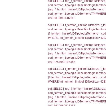
f_confini_stato
sql: SELECT el_
el_comuni.IstPr
el_comuni.IstC
sql: SELECT grou
cod_territori_tip
cod_territori_ti
cod_territori_t
sql: SELECT f_ter
cod_territori_ti
cod_territori_tip
AND ((f_territor
sql: SELECT f_ter
f_territori_limit