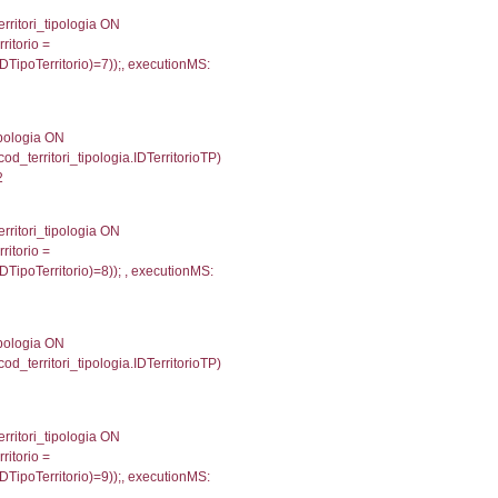
754
une, f_confini.Denominazione FROM f_confini INNER 
gioni ON el_province.IstRegione = el_regioni.IstRegi
cutionMS: 0.00050902366638184
') AS DescAltro, cod_territori_tipologia.DescTipologia
od_territori_tipologia.IDTipologiaTerritorio and f_territor
i.IDNotifica) = 4283 ) AND cod_territori_tipologia.IDTer
2690029144287
 f_territori_limitrofi.Denominazione, f_territori_limitrofi
i INNER JOIN cod_territori_tipologia ON (f_territori_lim
IDTipoTerritorio = cod_territori_tipologia.IDTerritorioTP
365097045898
e, f_territori_limitrofi.Denominazione, cod_territori_tipo
territori_tipologia ON (f_territori_limitrofi.IDTipologiaT