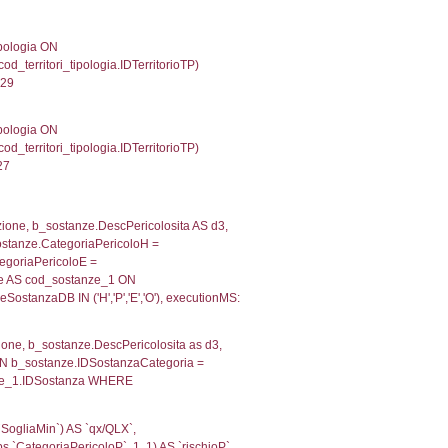
IDTipoTerritorio = cod_territori_tipologia.IDTerritorioTP
816827774048
, f_territori_limitrofi.Denominazione,
scAltro FROM f_territori_limitrofi INNER JOIN cod_territ
ologiaTerritorio) AND (f_territori_limitrofi.IDTipoTerrito
itrofi.IDTipoTerritorio)=4)), executionMS: 0.0711688995
e, f_territori_limitrofi.Denominazione, cod_territori_tipo
territori_tipologia ON (f_territori_limitrofi.IDTipologiaT
IDTipoTerritorio = cod_territori_tipologia.IDTerritorioTP
194005966187
.Direzione, reg_f_territori_limitrofi.Denominazione,
fi.DescAltro FROM reg_f_territori_limitrofi INNER JOIN c
IDTipologiaTerritorio) AND (reg_f_territori_limitrofi.IDTi
ofi.CodiceUnivoco)='NH024') AND ((reg_f_territori_limit