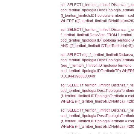
sql: SELECT a2
(((a2p.IDNotifi
sql: SELECT Co
WHERE (((reg_a
sql: SELECT cod
d1_controlli.Co
d1_controlli.U
sql: SELECT * 
sql: SELECT Is
'%d/%m/%Y') as
executionMS: 
sql: SELECT el_