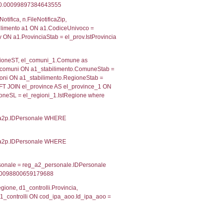
 RIEPILOGO SOSTANZE PERICOLOSE DI CUI ALL'ALLEGATO
MPATTO ALL'ESTERNO DELLO STABILIMENTO
Indietro
2, executionMS: 0.00029182434082031
ecutionMS: 0.00021505355834961