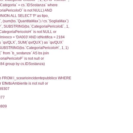
, f_territori_limitrofi.Denominazione,
scAltro FROM f_territori_limitrofi INNER JOIN cod_territ
ologiaTerritorio) AND (f_territori_limitrofi.IDTipoTerrito
itrofi.IDTipoTerritorio)=6)), executionMS: 0.0703489780
, f_territori_limitrofi.Denominazione,
scAltro FROM f_territori_limitrofi INNER JOIN cod_territ
ologiaTerritorio) AND (f_territori_limitrofi.IDTipoTerrito
itrofi.IDTipoTerritorio)=7)), executionMS: 0.0681619644
.Direzione, reg_f_territori_limitrofi.Denominazione,
fi.DescAltro FROM reg_f_territori_limitrofi INNER JOIN c
IDTipologiaTerritorio) AND (reg_f_territori_limitrofi.IDTi
ofi.CodiceUnivoco)='NH024') AND ((reg_f_territori_limit