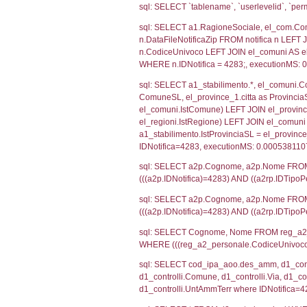
SEZIONE H (pubb
2012/18/UE
SEZIONE L (pubb
Debug
sql: SELECT CO
sql: SELECT `u