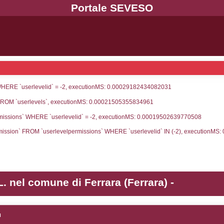
UNT(*) FROM `userlevels` WHERE `userlevelid` = -
serlevelid`, `userlevelname` FROM `userlevels`, ex
UNT(*) FROM `userlevelpermissions` WHERE `userle
blename`, `userlevelid`, `permission` FROM `userle