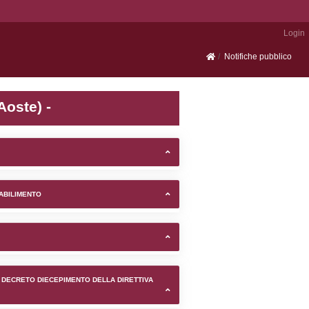
Portale SEVESO
sogne (Valle d'Aosta/Valle' 
TIFICAZIONI E STATO DEI CONTROLLO A CUI è SOGGETTO 