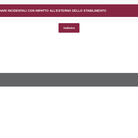
lico) - DESCRIZIONE DELL'AMBIENTE/TERRITORIO CIRCOS
lico) - DESCRIZIONE SINTETICA DELLO STABILIMENTO E
lico) - INFORMAZIONI SUGLI SCENARI INCIDENTALI CON I