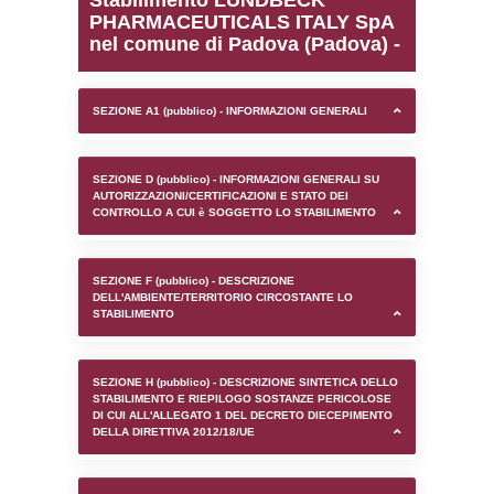
0.00019001960754395
sql: SELECT `tablename`, `userlevelid`, `p
`userlevelpermissions` WHERE `userlevelid` I
executionMS: 0.0010981559753418
Stabilimento LUNDBEC
PHARMACEUTICALS ITA
nel comune di Padova (P
SEZIONE A1 (pubblico) - INFORMAZIONI 