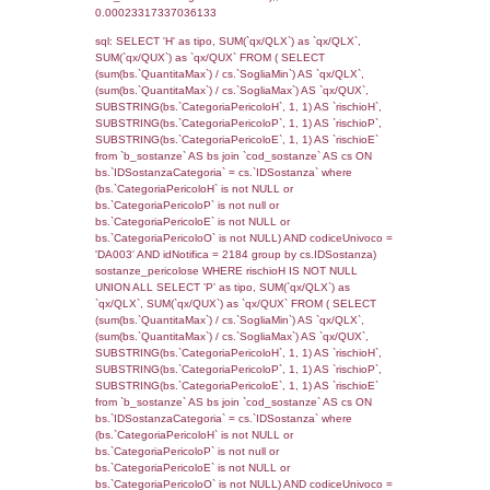
((f_territori_limitrofi.IDTipoTerritorio)=6)), ex
0.00024604797363281
sql: SELECT f_territori_limitrofi.Distanza,
f_territori_limitrofi.Direzione,
f_territori_limitrofi.Denominazione,
cod_territori_tipologia.DescTipologiaTerritorio,
rofi.DescAltro FROM f_territori_limitrofi INN
cod_territori_tipologia ON
(f_territori_limitrofi.IDTipologiaTerritorio =
cod_territori_tipologia.IDTipologiaTerritorio)
(f_territori_limitrofi.IDTipoTerritorio =
cod_territori_tipologia.IDTerritorioTP) WHER
(((f_territori_limitrofi.IDNotifica)=4372) AND
((f_territori_limitrofi.IDTipoTerritorio)=7)), ex
0.0002439022064209
sql: SELECT f_territori_limitrofi.Distanza,
f_territori_limitrofi.Direzione,
f_territori_limitrofi.Denominazione,