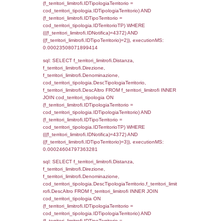
(((a2p.IDNotifica)=4372) AND ((a2rp.IDTipoP
executionMS: 0.00017905235290527
sql: SELECT a2p.Cognome, a2p.Nome FR
a2_ruolipersonale a2rp INNER JOIN a2_pe
a2rp.IDPersonale = a2p.IDPersonale WHE
(((a2p.IDNotifica)=4372) AND ((a2rp.IDTipoP
executionMS: 0.00017404556274414
sql: SELECT cod_ipa_aoo.des_amm, d1_cont
d1_controlli.UntAmmTerr, d1_controlli.UffCo
d1_controlli.Regione, d1_controlli.Provincia,
d1_controlli.Comune, d1_controlli.Via, d1_co
d1_controlli.Email, d1_controlli.Pec FROM 
INNER JOIN d1_controlli ON cod_ipa_aoo.I
d1_controlli.UntAmmTerr where IDNotifica=4
executionMS: 0.00021791458129883
sql: SELECT * FROM d2_autorizzazioni W
IDNotifica=4372, executionMS: 0.0002529