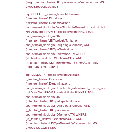
el_regioni.IstRegione) ON f_confini.IDComu
el_comuni.IstComune WHERE
(((f_confini.IDNotifica)=4372));, executionMS
0.0001981258392334
sql: SELECT group_concat(f_territori_limitrof
SEPARATOR '; ') AS DescAltro,
cod_territori_tipologia.DescTipologiaTerrito
f_territori_limitrofi INNER JOIN cod_territori
(f_territori_limitrofi.IDTipologiaTerritorio =
cod_territori_tipologia.IDTipologiaTerritorio 
f_territori_limitrofi.IDTipoTerritorio =
cod_territori_tipologia.IDTerritorioTP ) WHER
((f_territori_limitrofi.IDNotifica) = 4372 ) AND
cod_territori_tipologia.IDTerritorioTP = 1)
cod_territori_tipologia.DescTipologiaTerritori
executionMS: 0.00020790100097656
sql: SELECT f_territori_limitrofi.Distanza,
f_territori_limitrofi.Direzione,