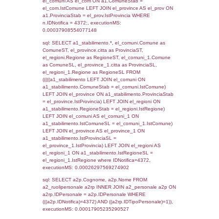
SEZIONE L (pubblico) - INFORMAZIONI S
INCIDENTALI CON IMPATTO ALL'ESTERN
STABILIMENTO
Indietro
Debug
sql: SELECT COUNT(*) FROM `userlevels`
`userlevelid` = -2, executionMS: 0.000292
sql: SELECT `userlevelid`, `userlevelname`
`userlevels`, executionMS: 0.00021696090
sql: SELECT COUNT(*) FROM `userlevelperm
WHERE `userlevelid` = -2, executionMS:
0.00019001960754395