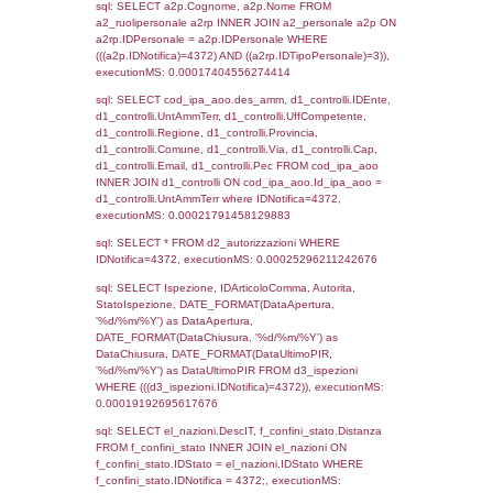
sql: SELECT `tablename`, `userlevelid`, `p
`userlevelpermissions` WHERE `userlevelid` I
executionMS: 0.0010981559753418
sql: SELECT a1.RagioneSociale, el_com.C
localita, el_prov.citta AS provincia,
DATE(n.DataInvioNotifica) as DataInvioNotifi
n.FileNotificaZip, n.DataFileNotificaZip FROM
LEFT JOIN infostabilimento i ON i.CodiceUn
n.CodiceUnivoco LEFT JOIN a1_stabilimen
a1.CodiceUnivoco = n.CodiceUnivoco LEFT
el_comuni AS el_com ON a1.ComuneStab 
el_com.IstComune LEFT JOIN el_province 
a1.ProvinciaStab = el_prov.IstProvincia W
n.IDNotifica = 4372;, executionMS:
0.00037908554077148
sql: SELECT a1_stabilimento.*, el_comuni
ComuneST, el_province.citta as ProvinciaST