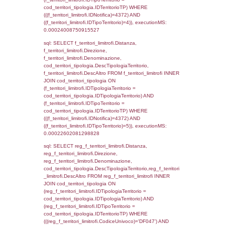
sql: SELECT Ispezione, IDArticoloComma, Au
StatoIspezione, DATE_FORMAT(DataApertu
'%d/%m/%Y') as DataApertura,
DATE_FORMAT(DataChiusura, '%d/%m/%Y')
DataChiusura, DATE_FORMAT(DataUltimoPI
'%d/%m/%Y') as DataUltimoPIR FROM d3_is
WHERE (((d3_ispezioni.IDNotifica)=4372)), 
0.00019192695617676
sql: SELECT el_nazioni.DescIT, f_confini_st
FROM f_confini_stato INNER JOIN el_nazio
f_confini_stato.IDStato = el_nazioni.IDSta
f_confini_stato.IDNotifica = 4372;, executi
0.00020790100097656
sql: SELECT el_regioni.Regione, el_province
el_comuni.Comune, f_confini.Denominazio
f_confini INNER JOIN ((el_comuni INNER JO
ON el_comuni.IstProvincia = el_province.IstP
INNER JOIN el_regioni ON el_province.IstR