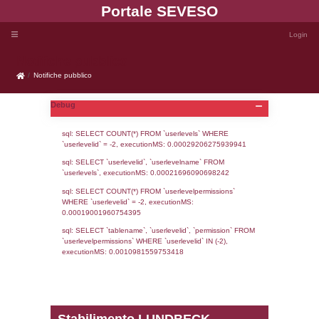
Portale SEVE
Notifiche pubblico
Notifiche pubblico
Debug
sql: SELECT COUNT(*) FROM `userlevels`
`userlevelid` = -2, executionMS: 0.000292
sql: SELECT `userlevelid`, `userlevelname`
`userlevels`, executionMS: 0.00021696090
sql: SELECT COUNT(*) FROM `userlevelperm
WHERE `userlevelid` = -2, executionMS: