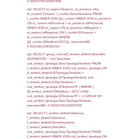
el_regioni.Regione as RegioneST, el_com
as ComuneSL, el_province_1.citta as Provi
el_regioni_1.Regione as RegioneSL FROM
(((((a1_stabilimento LEFT JOIN el_comuni 
a1_stabilimento.ComuneStab = el_comuni.
LEFT JOIN el_province ON a1_stabilimento.
= el_province.IstProvincia) LEFT JOIN el_re
a1_stabilimento.RegioneStab = el_regioni.I
LEFT JOIN el_comuni AS el_comuni_1 ON
a1_stabilimento.IstComuneSL = el_comuni
LEFT JOIN el_province AS el_province_1 O
a1_stabilimento.IstProvinciaSL =
el_province_1.IstProvincia) LEFT JOIN el_re
el_regioni_1 ON a1_stabilimento.IstRegion
el_regioni_1.IstRegione where IDNotifica=4
executionMS: 0.00026297569274902
sql: SELECT a2p.Cognome, a2p.Nome FR
a2_ruolipersonale a2rp INNER JOIN a2_pe
a2rp.IDPersonale = a2p.IDPersonale WHE