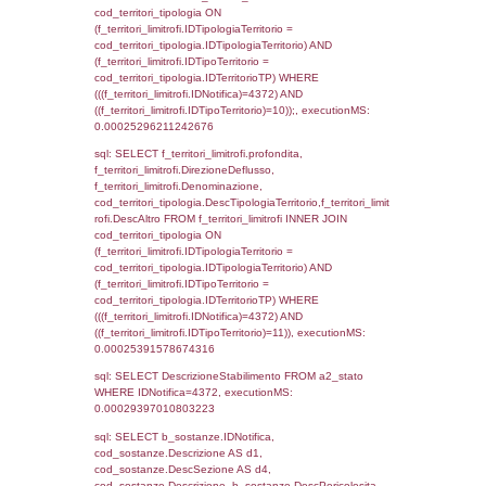
sql: SELECT f_territori_limitrofi.Distanza,
f_territori_limitrofi.Direzione,
f_territori_limitrofi.Denominazione,
cod_territori_tipologia.DescTipologiaTerritori
f_territori_limitrofi.DescAltro FROM f_territori
JOIN cod_territori_tipologia ON
(f_territori_limitrofi.IDTipologiaTerritorio =
cod_territori_tipologia.IDTipologiaTerritorio)
(f_territori_limitrofi.IDTipoTerritorio =
cod_territori_tipologia.IDTerritorioTP) WHER
(((f_territori_limitrofi.IDNotifica)=4372) AND
((f_territori_limitrofi.IDTipoTerritorio)=5)), ex
0.00022602081298828
sql: SELECT reg_f_territori_limitrofi.Distanza
reg_f_territori_limitrofi.Direzione,
reg_f_territori_limitrofi.Denominazione,
cod_territori_tipologia.DescTipologiaTerritorio
_limitrofi.DescAltro FROM reg_f_territori_limi