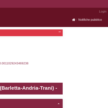
Portale SEVESO
2, executionMS: 0.0002901554107666
ecutionMS: 0.00021505355834961
velid` = -2, executionMS: 0.00019717216491699
velpermissions` WHERE `userlevelid` IN (-2), execut