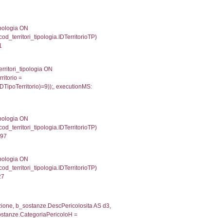
gioni ON el_province.IstRegione = el_regioni.IstRegi
cutionMS: 0.00052189826965332
') AS DescAltro, cod_territori_tipologia.DescTipologia
od_territori_tipologia.IDTipologiaTerritorio and f_territor
i.IDNotifica) = 4407 ) AND cod_territori_tipologia.IDTer
2515983581543
 f_territori_limitrofi.Denominazione, f_territori_limitrofi
i INNER JOIN cod_territori_tipologia ON (f_territori_lim
IDTipoTerritorio = cod_territori_tipologia.IDTerritorioTP
008111953735
e, f_territori_limitrofi.Denominazione, cod_territori_tipo
territori_tipologia ON (f_territori_limitrofi.IDTipologiaT
IDTipoTerritorio = cod_territori_tipologia.IDTerritorioTP
65708732605