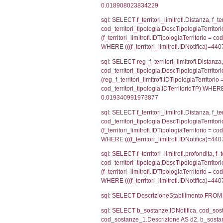
el_comuni.IstPr
el_comuni.IstC
sql: SELECT grou
cod_territori_tip
cod_territori_ti
cod_territori_t
sql: SELECT f_ter
cod_territori_ti
cod_territori_tip
AND ((f_territor
sql: SELECT f_ter
f_territori_limit
cod_territori_tip
AND ((f_territor