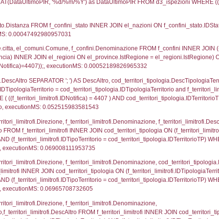
UNT(*) FROM `userlevelpermissions` WHERE `userle
blename`, `userlevelid`, `permission` FROM `userle
agioneSociale, el_com.Comune as localita, el_prov.cit
icaZip FROM notifica n LEFT JOIN infostabilimento 
o LEFT JOIN el_comuni AS el_com ON a1.ComuneStab 
fica = 4407;, executionMS: 0.0031399726867676
stabilimento.*, el_comuni.Comune as ComuneST, el_
rovince_1.citta as ProvinciaSL, el_regioni_1.Regio
mune) LEFT JOIN el_province ON a1_stabilimento.Pro
Regione) LEFT JOIN el_comuni AS el_comuni_1 ON a1
.IstProvinciaSL = el_province_1.IstProvincia) LEFT J
7, executionMS: 0.00057482719421387
p.Cognome, a2p.Nome FROM a2_ruolipersonale a2r
ica)=4407) AND ((a2rp.IDTipoPersonale)=1)), execut