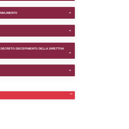
ana SpA nel comune di Barlett
TIFICAZIONI E STATO DEI CONTROLLO A CUI è SOGGETTO 
TANTE LO STABILIMENTO