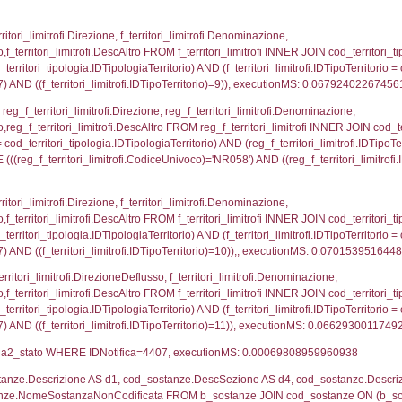
ovincia = el_province.IstProvincia) INNER JOIN el_re
omune WHERE (((f_confini.IDNotifica)=4407));, exe
p_concat(f_territori_limitrofi.DescAltro SEPARATOR '; 
ologia ON (f_territori_limitrofi.IDTipologiaTerritorio = c
pologia.IDTerritorioTP ) WHERE ( ((f_territori_limitrof
ipologia.DescTipologiaTerritorio, executionMS: 0.05
ritori_limitrofi.Distanza, f_territori_limitrofi.Direzione,
pologia.DescTipologiaTerritorio FROM f_territori_limitrof
ologia.IDTipologiaTerritorio) AND (f_territori_limitrofi.
i_limitrofi.IDTipoTerritorio)=2)), executionMS: 0.069
ritori_limitrofi.Distanza, f_territori_limitrofi.Direzion
rofi.DescAltro FROM f_territori_limitrofi INNER JOIN cod_
ologia.IDTipologiaTerritorio) AND (f_territori_limitrofi.
i_limitrofi.IDTipoTerritorio)=3)), executionMS: 0.069