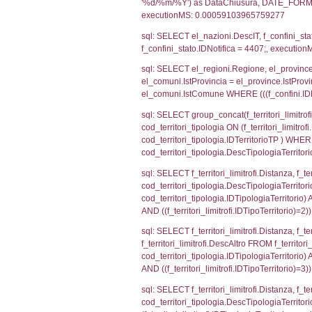
sql: SELECT CO
sql: SELECT `ta
sql: SELECT a1.R
n.DataFileNotif
n.CodiceUnivoc
WHERE n.IDNoti
sql: SELECT a1_
ComuneSL, el_p
el_comuni.IstCo
el_regioni.Ist
a1_stabilimento
IDNotifica=440
sql: SELECT a2
(((a2p.IDNotif