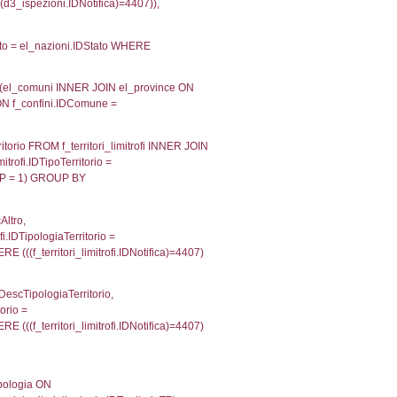
velid` = -2, executionMS: 0.00019717216491699
velpermissions` WHERE `userlevelid` IN (-2), execut
ta AS provincia, DATE(n.DataInvioNotifica) as DataInv
i ON i.CodiceUnivoco = n.CodiceUnivoco LEFT JOIN a1
= el_com.IstComune LEFT JOIN el_province AS el_pr
province.citta as ProvinciaST, el_regioni.Regione 
ne as RegioneSL FROM (((((a1_stabilimento LEFT JO
vinciaStab = el_province.IstProvincia) LEFT JOIN el
_stabilimento.IstComuneSL = el_comuni_1.IstComune
OIN el_regioni AS el_regioni_1 ON a1_stabilimento.I
p INNER JOIN a2_personale a2p ON a2rp.IDPersona
ionMS: 0.0028491020202637