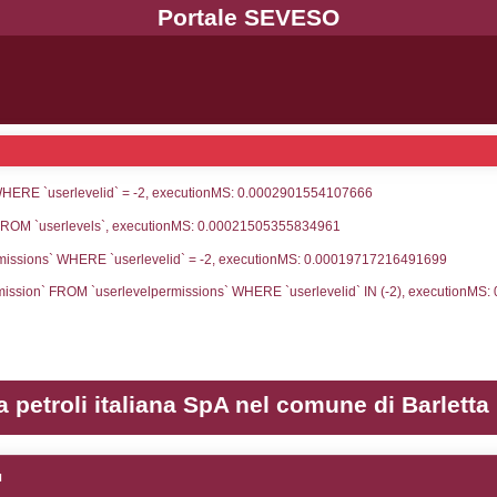
UNT(*) FROM `userlevels` WHERE `userlevelid` = -
serlevelid`, `userlevelname` FROM `userlevels`, ex
UNT(*) FROM `userlevelpermissions` WHERE `userle
blename`, `userlevelid`, `permission` FROM `userle