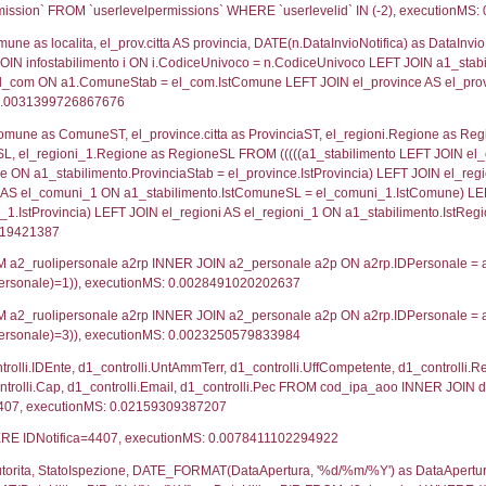
lico) - DESCRIZIONE SINTETICA DELLO STABILIMENTO E
lico) - INFORMAZIONI SUGLI SCENARI INCIDENTALI CON I
UNT(*) FROM `userlevels` WHERE `userlevelid` = -
serlevelid`, `userlevelname` FROM `userlevels`, ex