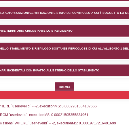
nto api anonima petroli itali
lico) - INFORMAZIONI GENERALI
lico) - INFORMAZIONI GENERALI SU AUTORIZZAZIONI/CER
lico) - DESCRIZIONE DELL'AMBIENTE/TERRITORIO CIRCOS