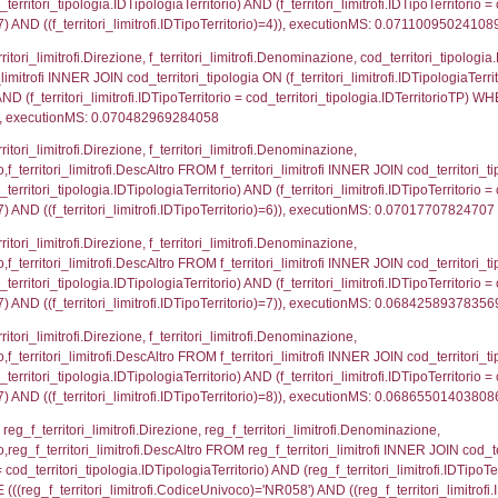
p.Cognome, a2p.Nome FROM a2_ruolipersonale a2r
ica)=4407) AND ((a2rp.IDTipoPersonale)=3)), execut
_ipa_aoo.des_amm, d1_controlli.IDEnte, d1_controlli.
mune, d1_controlli.Via, d1_controlli.Cap, d1_contro
ntAmmTerr where IDNotifica=4407, executionMS: 0.0
FROM d2_autorizzazioni WHERE IDNotifica=4407, e
pezione, IDArticoloComma, Autorita, StatoIspezion
 DataChiusura, DATE_FORMAT(DataUltimoPIR, '%d/%m
0.00059103965759277
nazioni.DescIT, f_confini_stato.Distanza FROM f_con
.IDNotifica = 4407;, executionMS: 0.00047492980957
regioni.Regione, el_province.citta, el_comuni.Com