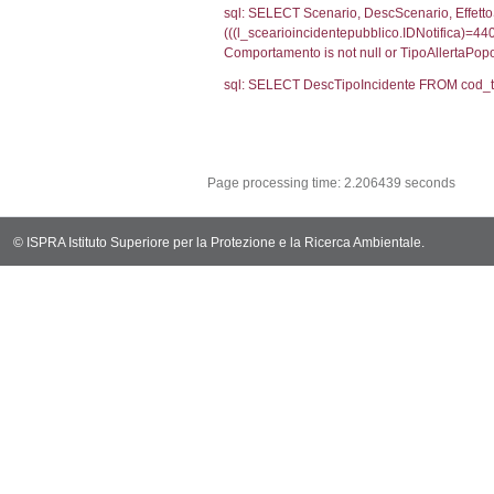
(f_territori_limi
WHERE (((f_terri
sql: SELECT f_ter
cod_territori_ti
(f_territori_limi
WHERE (((f_terri
sql: SELECT reg_f
cod_territori_ti
(reg_f_territori_
cod_territori_ti
0.0189080238
sql: SELECT f_ter
cod_territori_ti
(f_territori_limi