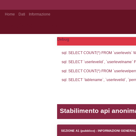
Home
Dati
Informazione
Notifiche pubblico
Debug
sql: SELECT CO
sql: SELECT `u
sql: SELECT CO
sql: SELECT `ta