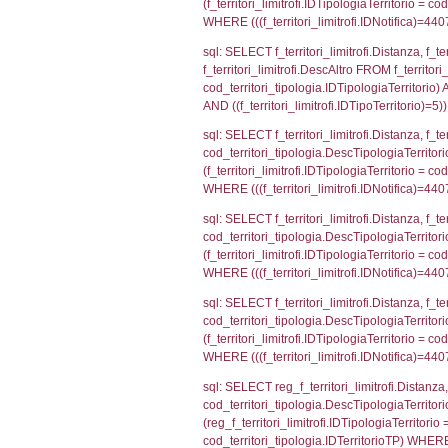
sql: SELECT a2
(((a2p.IDNotif
sql: SELECT cod
d1_controlli.Co
d1_controlli.U
sql: SELECT * 
sql: SELECT Is
'%d/%m/%Y') as
executionMS: 
sql: SELECT el_
f_confini_stato
sql: SELECT el_