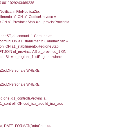
 RIEPILOGO SOSTANZE PERICOLOSE DI CUI ALL'ALLEGATO
MPATTO ALL'ESTERNO DELLO STABILIMENTO
Indietro
2, executionMS: 0.0002901554107666
ecutionMS: 0.00021505355834961