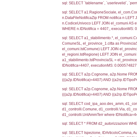
SEZIONE H (pubb
2012/18/UE
SEZIONE L (pubb
Debug
sql: SELECT CO
sql: SELECT `u