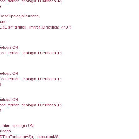
p INNER JOIN a2_personale a2p ON a2rp.IDPersona
ionMS: 0.0023250579833984
UntAmmTerr, d1_controlli.UffCompetente, d1_controlli
lli.Email, d1_controlli.Pec FROM cod_ipa_aoo INNER 
2159309387207
xecutionMS: 0.0078411102294922
e, DATE_FORMAT(DataApertura, '%d/%m/%Y') as Data
/%Y') as DataUltimoPIR FROM d3_ispezioni WHERE (
fini_stato INNER JOIN el_nazioni ON f_confini_stato.
031
une, f_confini.Denominazione FROM f_confini INNER 