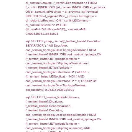
el_regioni_1.Regione as RegioneSL FROM
(((((a1_stabilimento LEFT JOIN el_comuni 
a1_stabilimento.ComuneStab = el_comuni.
LEFT JOIN el_province ON a1_stabilimento.
= el_province.IstProvincia) LEFT JOIN el_re
a1_stabilimento.RegioneStab = el_regioni.I
LEFT JOIN el_comuni AS el_comuni_1 ON
a1_stabilimento.IstComuneSL = el_comuni
LEFT JOIN el_province AS el_province_1 O
a1_stabilimento.IstProvinciaSL =
el_province_1.IstProvincia) LEFT JOIN el_re
el_regioni_1 ON a1_stabilimento.IstRegion
el_regioni_1.IstRegione where IDNotifica=4
executionMS: 0.00052118301391602
sql: SELECT a2p.Cognome, a2p.Nome FR
a2_ruolipersonale a2rp INNER JOIN a2_pe
a2rp.IDPersonale = a2p.IDPersonale WHE
(((a2p.IDNotifica)=4454) AND ((a2rp.IDTipoP
executionMS: 0.0031540393829346