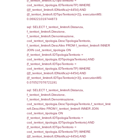
sql: SELECT a2p.Cognome, a2p.Nome FR
a2_ruolipersonale a2rp INNER JOIN a2_pe
a2rp.IDPersonale = a2p.IDPersonale WHE
(((a2p.IDNotifica)=4454) AND ((a2rp.IDTipoP
executionMS: 0.0025808811187744
sql: SELECT cod_ipa_aoo.des_amm, d1_cont
d1_controlli.UntAmmTerr, d1_controlli.UffCo
d1_controlli.Regione, d1_controlli.Provincia,
d1_controlli.Comune, d1_controlli.Via, d1_co
d1_controlli.Email, d1_controlli.Pec FROM 
INNER JOIN d1_controlli ON cod_ipa_aoo.I
d1_controlli.UntAmmTerr where IDNotifica=4
executionMS: 0.022020101547241
sql: SELECT * FROM d2_autorizzazioni W
IDNotifica=4454, executionMS: 0.0079259
sql: SELECT Ispezione, IDArticoloComma, Au
StatoIspezione, DATE_FORMAT(DataApertu