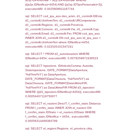
sql: SELECT `tablename`, `userlevelid`, `p
`userlevelpermissions` WHERE `userlevelid` I
executionMS: 0.00091290473937988
sql: SELECT a1.RagioneSociale, el_com.C
localita, el_prov.citta AS provincia,
DATE(n.DataInvioNotifica) as DataInvioNotifi
n.FileNotificaZip, n.DataFileNotificaZip FROM
LEFT JOIN infostabilimento i ON i.CodiceUn
n.CodiceUnivoco LEFT JOIN a1_stabilimen
a1.CodiceUnivoco = n.CodiceUnivoco LEFT
el_comuni AS el_com ON a1.ComuneStab 
el_com.IstComune LEFT JOIN el_province 
a1.ProvinciaStab = el_prov.IstProvincia W
n.IDNotifica = 4454;, executionMS: 0.002
sql: SELECT a1_stabilimento.*, el_comuni
ComuneST, el_province.citta as ProvinciaST
el_regioni.Regione as RegioneST, el_com
as ComuneSL, el_province_1.citta as Provi