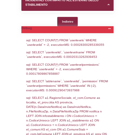
SEZIONE D (pubblico) - INFORMAZIONI G
AUTORIZZAZIONI/CERTIFICAZIONI E STAT
CONTROLLO A CUI è SOGGETTO LO STA
SEZIONE F (pubblico) - DESCRIZIONE
DELL'AMBIENTE/TERRITORIO CIRCOSTAN
STABILIMENTO
SEZIONE H (pubblico) - DESCRIZIONE SI
STABILIMENTO E RIEPILOGO SOSTANZE
DI CUI ALL'ALLEGATO 1 DEL DECRETO D
DELLA DIRETTIVA 2012/18/UE