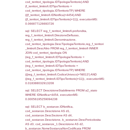
f_territori_limitrofi.Denominazione,
cod_territori_tipologia.DescTipologiaTerritori
f_territori_limitrofi.DescAltro FROM f_territori
JOIN cod_territori_tipologia ON
(f_territori_limitrofi.IDTipologiaTerritorio =
cod_territori_tipologia.IDTipologiaTerritorio)
(f_territori_limitrofi.IDTipoTerritorio =
cod_territori_tipologia.IDTerritorioTP) WHER
(((f_territori_limitrofi.IDNotifica)=4454) AND
((f_territori_limitrofi.IDTipoTerritorio)=5)), ex
0.070708036422729
sql: SELECT f_territori_limitrofi.Distanza,
f_territori_limitrofi.Direzione,
f_territori_limitrofi.Denominazione,
cod_territori_tipologia.DescTipologiaTerritorio,
rofi.DescAltro FROM f_territori_limitrofi INN
cod_territori_tipologia ON
(f_territori_limitrofi.IDTipologiaTerritorio =