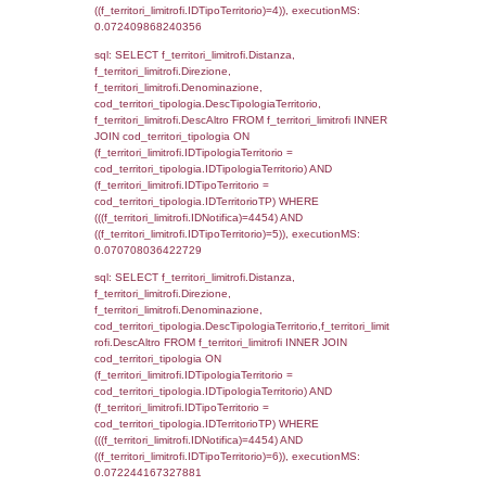
'%d/%m/%Y') as DataApertura,
DATE_FORMAT(DataChiusura, '%d/%m/%Y')
DataChiusura, DATE_FORMAT(DataUltimoPI
'%d/%m/%Y') as DataUltimoPIR FROM d3_is
WHERE (((d3_ispezioni.IDNotifica)=4454)), 
0.00054407119750977
sql: SELECT el_nazioni.DescIT, f_confini_st
FROM f_confini_stato INNER JOIN el_nazio
f_confini_stato.IDStato = el_nazioni.IDSta
f_confini_stato.IDNotifica = 4454;, executi
0.00056314468383789
sql: SELECT el_regioni.Regione, el_province
el_comuni.Comune, f_confini.Denominazio
f_confini INNER JOIN ((el_comuni INNER JO
ON el_comuni.IstProvincia = el_province.IstP
INNER JOIN el_regioni ON el_province.IstR
el_regioni.IstRegione) ON f_confini.IDComu
el_comuni.IstComune WHERE