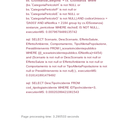
((f_territori_limitrofi.IDTipoTerritorio)=9)), ex
0.070364952087402
sql: SELECT reg_f_territori_limitrofi.Distanza
reg_f_territori_limitrofi.Direzione,
reg_f_territori_limitrofi.Denominazione,
cod_territori_tipologia.DescTipologiaTerritorio
_limitrofi.DescAltro FROM reg_f_territori_limi
JOIN cod_territori_tipologia ON
(reg_f_territori_limitrofi.IDTipologiaTerritorio =
cod_territori_tipologia.IDTipologiaTerritorio)
(reg_f_territori_limitrofi.IDTipoTerritorio =
cod_territori_tipologia.IDTerritorioTP) WHER
(((reg_f_territori_limitrofi.CodiceUnivoco)='N
((reg_f_territori_limitrofi.IDTipoTerritorio)=9)
0.018831014633179
sql: SELECT f_territori_limitrofi.Distanza,
f_territori_limitrofi.Direzione,
f_territori_limitrofi.Denominazione,