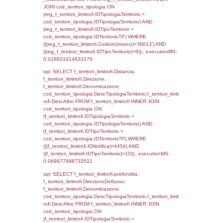
(((f_territori_limitrofi.IDNotifica)=4454) AND
((f_territori_limitrofi.IDTipoTerritorio)=3)), ex
0.070527076721191
sql: SELECT f_territori_limitrofi.Distanza,
f_territori_limitrofi.Direzione,
f_territori_limitrofi.Denominazione,
cod_territori_tipologia.DescTipologiaTerritorio,
rofi.DescAltro FROM f_territori_limitrofi INN
cod_territori_tipologia ON
(f_territori_limitrofi.IDTipologiaTerritorio =
cod_territori_tipologia.IDTipologiaTerritorio)
(f_territori_limitrofi.IDTipoTerritorio =
cod_territori_tipologia.IDTerritorioTP) WHER
(((f_territori_limitrofi.IDNotifica)=4454) AND
((f_territori_limitrofi.IDTipoTerritorio)=4)), ex
0.072409868240356
sql: SELECT f_territori_limitrofi.Distanza,
f_territori_limitrofi.Direzione,