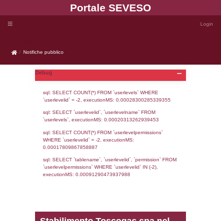
Portale SEVE
Notifiche pubblico
Notifiche pubblico
Debug
sql: SELECT COUNT(*) FROM `userlevels`
`userlevelid` = -2, executionMS: 0.000283
sql: SELECT `userlevelid`, `userlevelname`
`userlevels`, executionMS: 0.00020313262
sql: SELECT COUNT(*) FROM `userlevelperm
WHERE `userlevelid` = -2, executionMS: