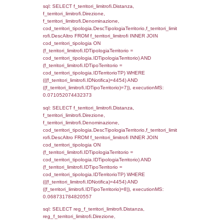
(((f_confini.IDNotifica)=4454));, executionMS
0.00044894218444824
sql: SELECT group_concat(f_territori_limitrof
SEPARATOR '; ') AS DescAltro,
cod_territori_tipologia.DescTipologiaTerrito
f_territori_limitrofi INNER JOIN cod_territori
(f_territori_limitrofi.IDTipologiaTerritorio =
cod_territori_tipologia.IDTipologiaTerritorio 
f_territori_limitrofi.IDTipoTerritorio =
cod_territori_tipologia.IDTerritorioTP ) WHER
((f_territori_limitrofi.IDNotifica) = 4454 ) AND
cod_territori_tipologia.IDTerritorioTP = 1)
cod_territori_tipologia.DescTipologiaTerritori
executionMS: 0.053153038024902
sql: SELECT f_territori_limitrofi.Distanza,
f_territori_limitrofi.Direzione,
f_territori_limitrofi.Denominazione,
f_territori_limitrofi.DescAltro,