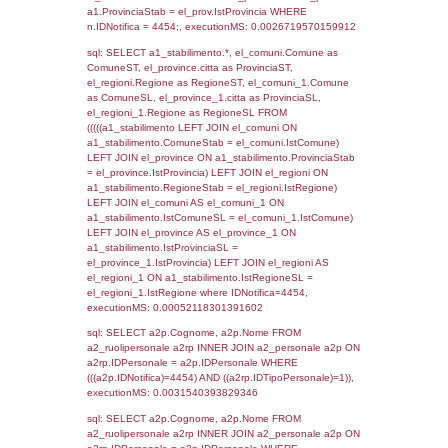
SEZIONE L (pubblico) - INFORMAZIONI S
INCIDENTALI CON IMPATTO ALL'ESTERN
STABILIMENTO
Indietro
Debug
sql: SELECT COUNT(*) FROM `userlevels`
`userlevelid` = -2, executionMS: 0.000283
sql: SELECT `userlevelid`, `userlevelname`
`userlevels`, executionMS: 0.00020313262
sql: SELECT COUNT(*) FROM `userlevelperm
WHERE `userlevelid` = -2, executionMS:
0.00017809867858887