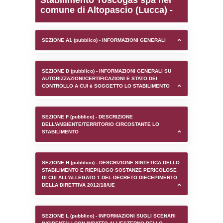
0.00017809867858887
sql: SELECT `tablename`, `userlevelid`, `p
`userlevelpermissions` WHERE `userlevelid` I
executionMS: 0.00091290473937988
Stabilimento Toscogas s
comune di Altopascio (L
SEZIONE A1 (pubblico) - INFORMAZIONI 