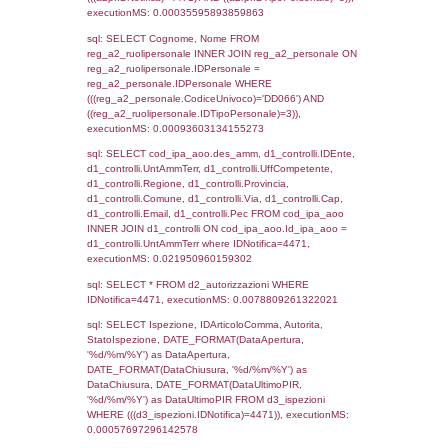
as ComuneSL, el_province_1.citta as Provi
el_regioni_1.Regione as RegioneSL FROM
(((((a1_stabilimento LEFT JOIN el_comuni 
a1_stabilimento.ComuneStab = el_comuni.
LEFT JOIN el_province ON a1_stabilimento.
= el_province.IstProvincia) LEFT JOIN el_re
a1_stabilimento.RegioneStab = el_regioni.I
LEFT JOIN el_comuni AS el_comuni_1 ON
a1_stabilimento.IstComuneSL = el_comuni
LEFT JOIN el_province AS el_province_1 O
a1_stabilimento.IstProvinciaSL =
el_province_1.IstProvincia) LEFT JOIN el_re
el_regioni_1 ON a1_stabilimento.IstRegion
el_regioni_1.IstRegione where IDNotifica=4
executionMS: 0.00057411193847656
sql: SELECT reg_a1_stabilimento.*, el_co
ComuneST, el_province.citta as ProvinciaST
el_regioni.Regione as RegioneST, el_com
as ComuneSL, el_province_1.citta as Provi