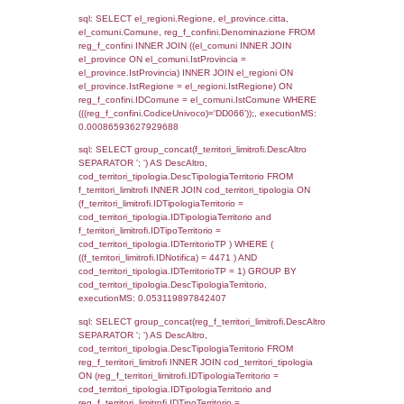
executionMS: 0.00042891502380371
sql: SELECT Cognome, Nome FROM
reg_a2_ruolipersonale INNER JOIN reg_a2
reg_a2_ruolipersonale.IDPersonale =
reg_a2_personale.IDPersonale WHERE
(((reg_a2_personale.CodiceUnivoco)='DD06
((reg_a2_ruolipersonale.IDTipoPersonale)=1
executionMS: 0.0010809898376465
sql: SELECT a2p.Cognome, a2p.Nome FR
a2_ruolipersonale a2rp INNER JOIN a2_pe
a2rp.IDPersonale = a2p.IDPersonale WHE
(((a2p.IDNotifica)=4471) AND ((a2rp.IDTipoP
executionMS: 0.00035595893859863
sql: SELECT Cognome, Nome FROM
reg_a2_ruolipersonale INNER JOIN reg_a2
reg_a2_ruolipersonale.IDPersonale =
reg_a2_personale.IDPersonale WHERE