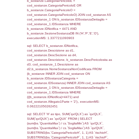
cod_territori_tipologia.IDTerritorioTP) WHER
(((reg_f_territori_limitrofi.CodiceUnivoco)='
((reg_f_territori_limitrofi.IDTipoTerritorio)=5)
0.019325971603394
sql: SELECT f_territori_limitrofi.Distanza,
f_territori_limitrofi.Direzione,
f_territori_limitrofi.Denominazione,
cod_territori_tipologia.DescTipologiaTerritorio,
rofi.DescAltro FROM f_territori_limitrofi INN
cod_territori_tipologia ON
(f_territori_limitrofi.IDTipologiaTerritorio =
cod_territori_tipologia.IDTipologiaTerritorio)
(f_territori_limitrofi.IDTipoTerritorio =
cod_territori_tipologia.IDTerritorioTP) WHER
(((f_territori_limitrofi.IDNotifica)=4471) AND
((f_territori_limitrofi.IDTipoTerritorio)=6)), ex
0.070397853851318
sql: SELECT reg_f_territori_limitrofi.Distanza