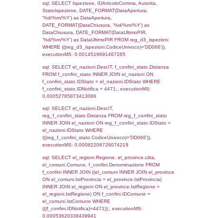
el_regioni_1.Regione as RegioneSL FROM
(((((reg_a1_stabilimento LEFT JOIN el_com
reg_a1_stabilimento.ComuneStab = el_com
LEFT JOIN el_province ON
reg_a1_stabilimento.ProvinciaStab =
el_province.IstProvincia) LEFT JOIN el_regi
reg_a1_stabilimento.RegioneStab = el_regio
LEFT JOIN el_comuni AS el_comuni_1 ON
reg_a1_stabilimento.IstComuneSL =
el_comuni_1.IstComune) LEFT JOIN el_pro
el_province_1 ON reg_a1_stabilimento.IstP
el_province_1.IstProvincia) LEFT JOIN el_re
el_regioni_1 ON reg_a1_stabilimento.IstRe
el_regioni_1.IstRegione where CodiceUnivo
executionMS: 0.00079178810119629
sql: SELECT a2p.Cognome, a2p.Nome FR
a2_ruolipersonale a2rp INNER JOIN a2_pe
a2rp.IDPersonale = a2p.IDPersonale WHE
(((a2p.IDNotifica)=4471) AND ((a2rp.IDTipoP