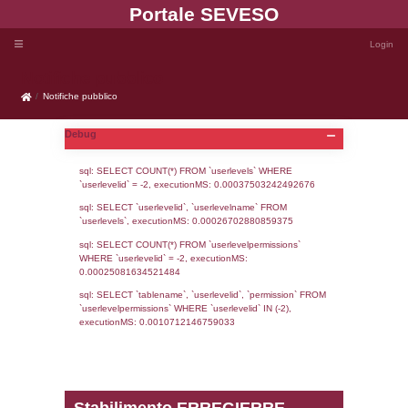
Portale SEVE
Notifiche pubblico
Notifiche pubblico
Debug
sql: SELECT COUNT(*) FROM `userlevels`
`userlevelid` = -2, executionMS: 0.000375
sql: SELECT `userlevelid`, `userlevelname`
`userlevels`, executionMS: 0.00026702880
sql: SELECT COUNT(*) FROM `userlevelperm
WHERE `userlevelid` = -2, executionMS: