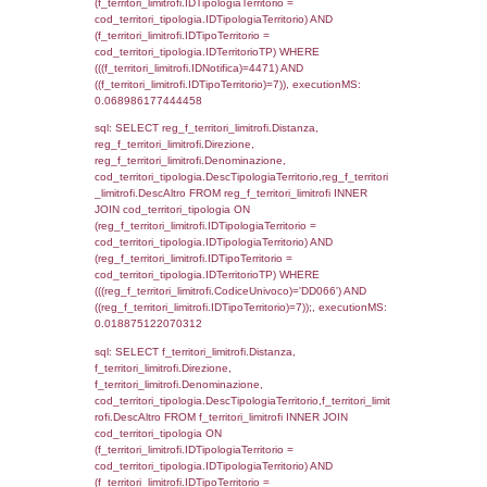
cod_territori_tipologia.IDTipologiaTerritorio)
(f_territori_limitrofi.IDTipoTerritorio =
cod_territori_tipologia.IDTerritorioTP) WHER
(((f_territori_limitrofi.IDNotifica)=4471) AND
((f_territori_limitrofi.IDTipoTerritorio)=2)), ex
0.068762063980103
sql: SELECT reg_f_territori_limitrofi.Distanza
reg_f_territori_limitrofi.Direzione,
reg_f_territori_limitrofi.Denominazione,
cod_territori_tipologia.DescTipologiaTerritori
reg_f_territori_limitrofi.DescAltro FROM
reg_f_territori_limitrofi INNER JOIN cod_territ
ON (reg_f_territori_limitrofi.IDTipologiaTerrito
cod_territori_tipologia.IDTipologiaTerritorio)
(reg_f_territori_limitrofi.IDTipoTerritorio =
cod_territori_tipologia.IDTerritorioTP) WHER
(((reg_f_territori_limitrofi.CodiceUnivoco)='
((reg_f_territori_limitrofi.IDTipoTerritorio)=2)
0.018953084945679