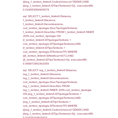
DataChiusura, DATE_FORMAT(DataUltimoPI
'%d/%m/%Y') as DataUltimoPIR FROM d3_is
WHERE (((d3_ispezioni.IDNotifica)=4471)), 
0.00057697296142578
sql: SELECT Ispezione, IDArticoloComma, Au
StatoIspezione, DATE_FORMAT(DataApertu
'%d/%m/%Y') as DataApertura,
DATE_FORMAT(DataChiusura, '%d/%m/%Y')
DataChiusura, DATE_FORMAT(DataUltimoPI
'%d/%m/%Y') as DataUltimoPIR FROM reg_d
WHERE (((reg_d3_ispezioni.CodiceUnivoco)=
executionMS: 0.0014519691467285
sql: SELECT el_nazioni.DescIT, f_confini_st
FROM f_confini_stato INNER JOIN el_nazio
f_confini_stato.IDStato = el_nazioni.IDSta
f_confini_stato.IDNotifica = 4471;, executi
0.00052785873413086
sql: SELECT el_nazioni.DescIT,