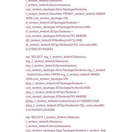
el_province.IstProvincia) INNER JOIN el_re
el_province.IstRegione = el_regioni.IstRegi
reg_f_confini.IDComune = el_comuni.Ist
(((reg_f_confini.CodiceUnivoco)='DD066'));,
0.00086593627929688
sql: SELECT group_concat(f_territori_limitrof
SEPARATOR '; ') AS DescAltro,
cod_territori_tipologia.DescTipologiaTerrito
f_territori_limitrofi INNER JOIN cod_territori
(f_territori_limitrofi.IDTipologiaTerritorio =
cod_territori_tipologia.IDTipologiaTerritorio 
f_territori_limitrofi.IDTipoTerritorio =
cod_territori_tipologia.IDTerritorioTP ) WHER
((f_territori_limitrofi.IDNotifica) = 4471 ) AND
cod_territori_tipologia.IDTerritorioTP = 1)
cod_territori_tipologia.DescTipologiaTerritori
executionMS: 0.053119897842407
sql: SELECT group_concat(reg_f_territori_lim