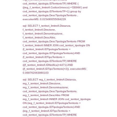
(((reg_a2_personale.CodiceUnivoco)='DD06
((reg_a2_ruolipersonale.IDTipoPersonale)=3
executionMS: 0.00093603134155273
sql: SELECT cod_ipa_aoo.des_amm, d1_cont
d1_controlli.UntAmmTerr, d1_controlli.UffCo
d1_controlli.Regione, d1_controlli.Provincia,
d1_controlli.Comune, d1_controlli.Via, d1_co
d1_controlli.Email, d1_controlli.Pec FROM 
INNER JOIN d1_controlli ON cod_ipa_aoo.I
d1_controlli.UntAmmTerr where IDNotifica=4
executionMS: 0.021950960159302
sql: SELECT * FROM d2_autorizzazioni W
IDNotifica=4471, executionMS: 0.0078809
sql: SELECT Ispezione, IDArticoloComma, Au
StatoIspezione, DATE_FORMAT(DataApertu
'%d/%m/%Y') as DataApertura,
DATE_FORMAT(DataChiusura, '%d/%m/%Y')