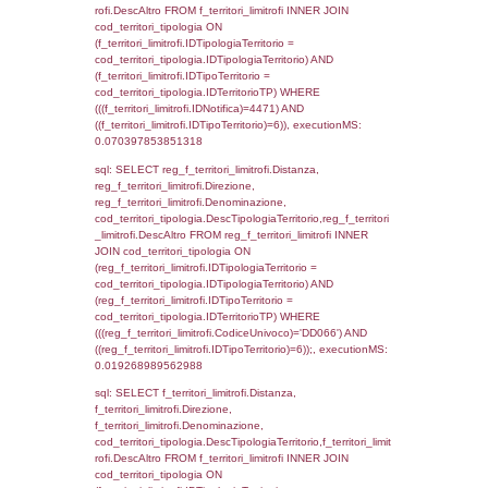
SEPARATOR '; ') AS DescAltro,
cod_territori_tipologia.DescTipologiaTerrito
reg_f_territori_limitrofi INNER JOIN cod_territ
ON (reg_f_territori_limitrofi.IDTipologiaTerrito
cod_territori_tipologia.IDTipologiaTerritorio 
reg_f_territori_limitrofi.IDTipoTerritorio =
cod_territori_tipologia.IDTerritorioTP) WHERE
((reg_f_territori_limitrofi.CodiceUnivoco) ='D
cod_territori_tipologia.IDTerritorioTP=1) gro
cod_territori_tipologia.DescTipologiaTerritorio
executionMS: 0.015490055084229
sql: SELECT f_territori_limitrofi.Distanza,
f_territori_limitrofi.Direzione,
f_territori_limitrofi.Denominazione,
f_territori_limitrofi.DescAltro,
cod_territori_tipologia.DescTipologiaTerrito
f_territori_limitrofi INNER JOIN cod_territori
(f_territori_limitrofi.IDTipologiaTerritorio =