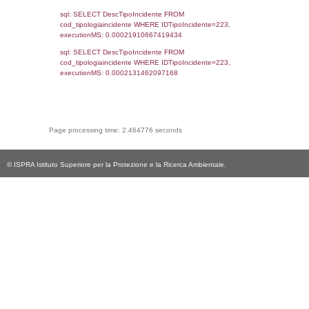
(((f_territori_limitrofi.IDNotifica)=4471) AND
((f_territori_limitrofi.IDTipoTerritorio)=9)), ex
0.068311929702759
sql: SELECT reg_f_territori_limitrofi.Distanza
reg_f_territori_limitrofi.Direzione,
reg_f_territori_limitrofi.Denominazione,
cod_territori_tipologia.DescTipologiaTerritorio
_limitrofi.DescAltro FROM reg_f_territori_limi
JOIN cod_territori_tipologia ON
(reg_f_territori_limitrofi.IDTipologiaTerritorio =
cod_territori_tipologia.IDTipologiaTerritorio)
(reg_f_territori_limitrofi.IDTipoTerritorio =
cod_territori_tipologia.IDTerritorioTP) WHER
(((reg_f_territori_limitrofi.CodiceUnivoco)='
((reg_f_territori_limitrofi.IDTipoTerritorio)=9)
0.018729209899902
sql: SELECT f_territori_limitrofi.Distanza,
f_territori_limitrofi.Direzione,