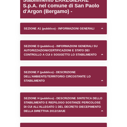
0.00025081634521484
sql: SELECT `tablename`, `userlevelid`, `p
`userlevelpermissions` WHERE `userlevelid` I
executionMS: 0.0010712146759033
Stabilimento ERREGIE
S.p.A. nel comune di Sa
d'Argon (Bergamo) -
SEZIONE A1 (pubblico) - INFORMAZIONI 