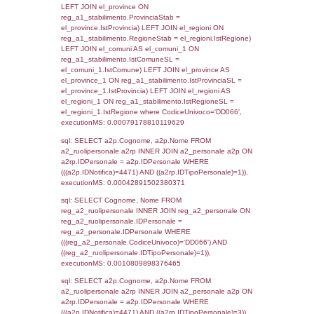
sql: SELECT `tablename`, `userlevelid`, `p
`userlevelpermissions` WHERE `userlevelid` I
executionMS: 0.0010712146759033
sql: SELECT a1.RagioneSociale, el_com.C
localita, el_prov.citta AS provincia,
DATE(n.DataInvioNotifica) as DataInvioNotifi
n.FileNotificaZip, n.DataFileNotificaZip FROM
LEFT JOIN infostabilimento i ON i.CodiceUn
n.CodiceUnivoco LEFT JOIN a1_stabilimen
a1.CodiceUnivoco = n.CodiceUnivoco LEFT
el_comuni AS el_com ON a1.ComuneStab 
el_com.IstComune LEFT JOIN el_province 
a1.ProvinciaStab = el_prov.IstProvincia W
n.IDNotifica = 4471;, executionMS: 0.003
sql: SELECT a1_stabilimento.*, el_comuni
ComuneST, el_province.citta as ProvinciaST
el_regioni.Regione as RegioneST, el_com