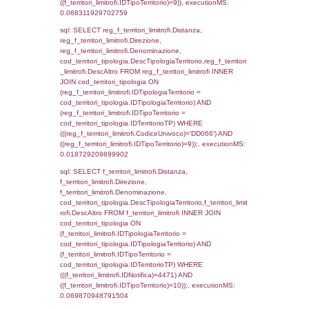
reg_f_territori_limitrofi INNER JOIN cod_territ
ON (reg_f_territori_limitrofi.IDTipologiaTerrito
cod_territori_tipologia.IDTipologiaTerritorio)
(reg_f_territori_limitrofi.IDTipoTerritorio =
cod_territori_tipologia.IDTerritorioTP) WHER
(((reg_f_territori_limitrofi.CodiceUnivoco)='
((reg_f_territori_limitrofi.IDTipoTerritorio)=3)
0.01976203918457
sql: SELECT f_territori_limitrofi.Distanza,
f_territori_limitrofi.Direzione,
f_territori_limitrofi.Denominazione,
cod_territori_tipologia.DescTipologiaTerritorio,
rofi.DescAltro FROM f_territori_limitrofi INN
cod_territori_tipologia ON
(f_territori_limitrofi.IDTipologiaTerritorio =
cod_territori_tipologia.IDTipologiaTerritorio)
(f_territori_limitrofi.IDTipoTerritorio =
cod_territori_tipologia.IDTerritorioTP) WHER
(((f_territori_limitrofi.IDNotifica)=4471) AND