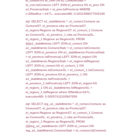
SEZIONE L (pubblico) - INFORMAZIONI S
INCIDENTALI CON IMPATTO ALL'ESTERN
STABILIMENTO
Indietro
Debug
sql: SELECT COUNT(*) FROM `userlevels`
`userlevelid` = -2, executionMS: 0.000375
sql: SELECT `userlevelid`, `userlevelname`
`userlevels`, executionMS: 0.00026702880
sql: SELECT COUNT(*) FROM `userlevelperm
WHERE `userlevelid` = -2, executionMS:
0.00025081634521484