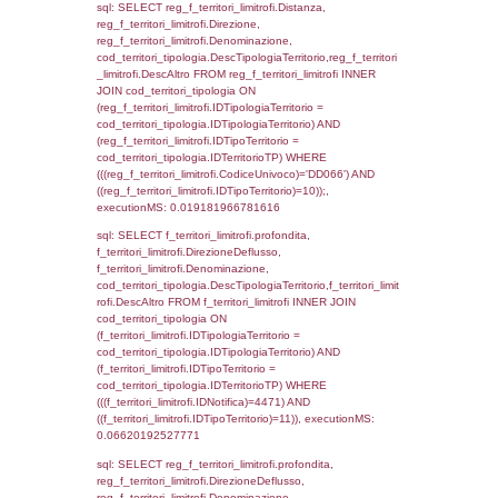
((f_territori_limitrofi.IDTipoTerritorio)=4)), ex
0.072000026702881
sql: SELECT reg_f_territori_limitrofi.Distanza
reg_f_territori_limitrofi.Direzione,
reg_f_territori_limitrofi.Denominazione,
cod_territori_tipologia.DescTipologiaTerritorio
_limitrofi.DescAltro FROM reg_f_territori_limi
JOIN cod_territori_tipologia ON
(reg_f_territori_limitrofi.IDTipologiaTerritorio =
cod_territori_tipologia.IDTipologiaTerritorio)
(reg_f_territori_limitrofi.IDTipoTerritorio =
cod_territori_tipologia.IDTerritorioTP) WHER
(((reg_f_territori_limitrofi.CodiceUnivoco)='
((reg_f_territori_limitrofi.IDTipoTerritorio)=4)
0.020493030548096
sql: SELECT f_territori_limitrofi.Distanza,
f_territori_limitrofi.Direzione,
f_territori_limitrofi.Denominazione,