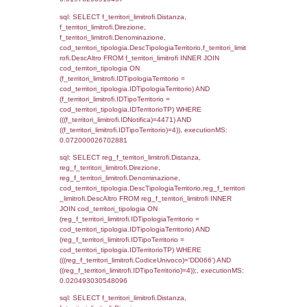
reg_f_confini_stato.Distanza FROM reg_f_co
INNER JOIN el_nazioni ON reg_f_confini_st
el_nazioni.IDStato WHERE
(((reg_f_confini_stato.CodiceUnivoco)='DD06
executionMS: 0.00082206726074219
sql: SELECT el_regioni.Regione, el_province
el_comuni.Comune, f_confini.Denominazio
f_confini INNER JOIN ((el_comuni INNER JO
ON el_comuni.IstProvincia = el_province.IstP
INNER JOIN el_regioni ON el_province.IstR
el_regioni.IstRegione) ON f_confini.IDComu
el_comuni.IstComune WHERE
(((f_confini.IDNotifica)=4471));, executionMS
0.00053620338439941
sql: SELECT el_regioni.Regione, el_province
el_comuni.Comune, reg_f_confini.Denomin
reg_f_confini INNER JOIN ((el_comuni INN
el_province ON el_comuni.IstProvincia =