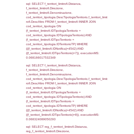
(((f_confini.IDNotifica)=4542));, executionMS
0.00062298774719238
sql: SELECT group_concat(f_territori_limitrof
SEPARATOR '; ') AS DescAltro,
cod_territori_tipologia.DescTipologiaTerrito
f_territori_limitrofi INNER JOIN cod_territori
(f_territori_limitrofi.IDTipologiaTerritorio =
cod_territori_tipologia.IDTipologiaTerritorio 
f_territori_limitrofi.IDTipoTerritorio =
cod_territori_tipologia.IDTerritorioTP ) WHER
((f_territori_limitrofi.IDNotifica) = 4542 ) AND
cod_territori_tipologia.IDTerritorioTP = 1)
cod_territori_tipologia.DescTipologiaTerritori
executionMS: 0.054263830184937
sql: SELECT f_territori_limitrofi.Distanza,
f_territori_limitrofi.Direzione,
f_territori_limitrofi.Denominazione,
f_territori_limitrofi.DescAltro,