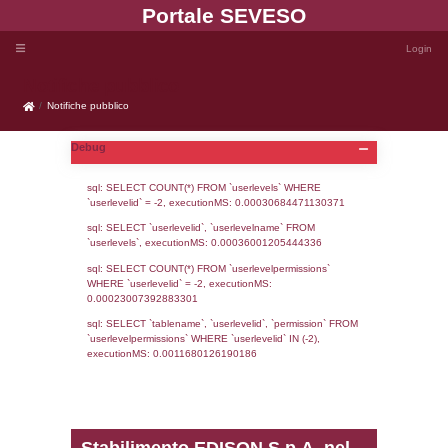
Portale SEVE
Notifiche pubblico
Notifiche pubblico
Debug
sql: SELECT COUNT(*) FROM `userlevels`
`userlevelid` = -2, executionMS: 0.000306
sql: SELECT `userlevelid`, `userlevelname`
`userlevels`, executionMS: 0.00036001205
sql: SELECT COUNT(*) FROM `userlevelperm
WHERE `userlevelid` = -2, executionMS: