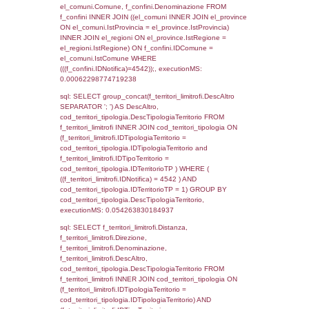
el_regioni_1.Regione as RegioneSL FROM
(((((a1_stabilimento LEFT JOIN el_comuni 
a1_stabilimento.ComuneStab = el_comuni.
LEFT JOIN el_province ON a1_stabilimento.
= el_province.IstProvincia) LEFT JOIN el_re
a1_stabilimento.RegioneStab = el_regioni.I
LEFT JOIN el_comuni AS el_comuni_1 ON
a1_stabilimento.IstComuneSL = el_comuni
LEFT JOIN el_province AS el_province_1 O
a1_stabilimento.IstProvinciaSL =
el_province_1.IstProvincia) LEFT JOIN el_re
el_regioni_1 ON a1_stabilimento.IstRegion
el_regioni_1.IstRegione where IDNotifica=4
executionMS: 0.0013399124145508
sql: SELECT a2p.Cognome, a2p.Nome FR
a2_ruolipersonale a2rp INNER JOIN a2_pe
a2rp.IDPersonale = a2p.IDPersonale WHE
(((a2p.IDNotifica)=4542) AND ((a2rp.IDTipoP
executionMS: 0.0036430358886719