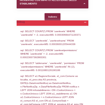
SEZIONE D (pubblico) - INFORMAZIONI G
AUTORIZZAZIONI/CERTIFICAZIONI E STAT
CONTROLLO A CUI è SOGGETTO LO STA
SEZIONE F (pubblico) - DESCRIZIONE
DELL'AMBIENTE/TERRITORIO CIRCOSTAN
STABILIMENTO
SEZIONE H (pubblico) - DESCRIZIONE SI
STABILIMENTO E RIEPILOGO SOSTANZE
DI CUI ALL'ALLEGATO 1 DEL DECRETO D
DELLA DIRETTIVA 2012/18/UE