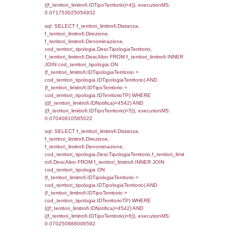
'%d/%m/%Y') as DataApertura,
DATE_FORMAT(DataChiusura, '%d/%m/%Y')
DataChiusura, DATE_FORMAT(DataUltimoPI
'%d/%m/%Y') as DataUltimoPIR FROM d3_is
WHERE (((d3_ispezioni.IDNotifica)=4542)), 
0.00064802169799805
sql: SELECT el_nazioni.DescIT, f_confini_st
FROM f_confini_stato INNER JOIN el_nazio
f_confini_stato.IDStato = el_nazioni.IDSta
f_confini_stato.IDNotifica = 4542;, executi
0.00066804885864258
sql: SELECT el_regioni.Regione, el_province
el_comuni.Comune, f_confini.Denominazio
f_confini INNER JOIN ((el_comuni INNER JO
ON el_comuni.IstProvincia = el_province.IstP
INNER JOIN el_regioni ON el_province.IstR
el_regioni.IstRegione) ON f_confini.IDComu
el_comuni.IstComune WHERE