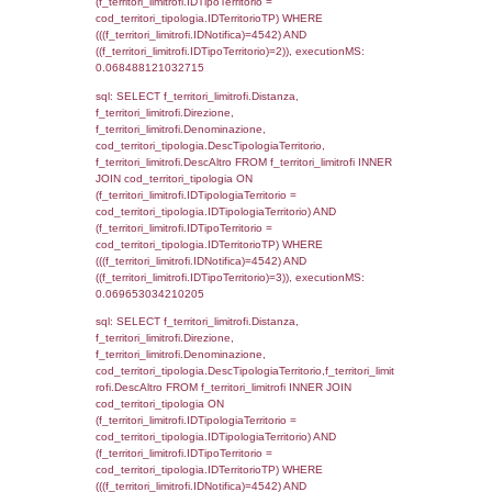
sql: SELECT a2p.Cognome, a2p.Nome FR
a2_ruolipersonale a2rp INNER JOIN a2_pe
a2rp.IDPersonale = a2p.IDPersonale WHE
(((a2p.IDNotifica)=4542) AND ((a2rp.IDTipoP
executionMS: 0.0026068687438965
sql: SELECT cod_ipa_aoo.des_amm, d1_cont
d1_controlli.UntAmmTerr, d1_controlli.UffCo
d1_controlli.Regione, d1_controlli.Provincia,
d1_controlli.Comune, d1_controlli.Via, d1_co
d1_controlli.Email, d1_controlli.Pec FROM 
INNER JOIN d1_controlli ON cod_ipa_aoo.I
d1_controlli.UntAmmTerr where IDNotifica=4
executionMS: 0.024231910705566
sql: SELECT * FROM d2_autorizzazioni W
IDNotifica=4542, executionMS: 0.0081939
sql: SELECT Ispezione, IDArticoloComma, Au
StatoIspezione, DATE_FORMAT(DataApertu