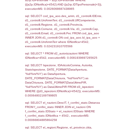
sql: SELECT `tablename`, `userlevelid`, `p
`userlevelpermissions` WHERE `userlevelid` I
executionMS: 0.0011680126190186
sql: SELECT a1.RagioneSociale, el_com.C
localita, el_prov.citta AS provincia,
DATE(n.DataInvioNotifica) as DataInvioNotifi
n.FileNotificaZip, n.DataFileNotificaZip FROM
LEFT JOIN infostabilimento i ON i.CodiceUn
n.CodiceUnivoco LEFT JOIN a1_stabilimen
a1.CodiceUnivoco = n.CodiceUnivoco LEFT
el_comuni AS el_com ON a1.ComuneStab 
el_com.IstComune LEFT JOIN el_province 
a1.ProvinciaStab = el_prov.IstProvincia W
n.IDNotifica = 4542;, executionMS: 0.003
sql: SELECT a1_stabilimento.*, el_comuni
ComuneST, el_province.citta as ProvinciaST
el_regioni.Regione as RegioneST, el_com
as ComuneSL, el_province_1.citta as Provi