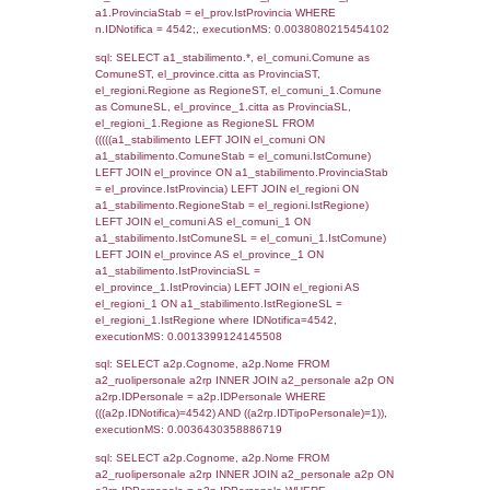
SEZIONE L (pubblico) - INFORMAZIONI S
INCIDENTALI CON IMPATTO ALL'ESTERN
STABILIMENTO
Indietro
Debug
sql: SELECT COUNT(*) FROM `userlevels`
`userlevelid` = -2, executionMS: 0.000306
sql: SELECT `userlevelid`, `userlevelname`
`userlevels`, executionMS: 0.00036001205
sql: SELECT COUNT(*) FROM `userlevelperm
WHERE `userlevelid` = -2, executionMS:
0.00023007392883301