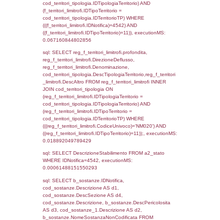
f_territori_limitrofi.Denominazione,
cod_territori_tipologia.DescTipologiaTerritori
f_territori_limitrofi.DescAltro FROM f_territori
JOIN cod_territori_tipologia ON
(f_territori_limitrofi.IDTipologiaTerritorio =
cod_territori_tipologia.IDTipologiaTerritorio)
(f_territori_limitrofi.IDTipoTerritorio =
cod_territori_tipologia.IDTerritorioTP) WHER
(((f_territori_limitrofi.IDNotifica)=4542) AND
((f_territori_limitrofi.IDTipoTerritorio)=5)), ex
0.07040810585022
sql: SELECT f_territori_limitrofi.Distanza,
f_territori_limitrofi.Direzione,
f_territori_limitrofi.Denominazione,
cod_territori_tipologia.DescTipologiaTerritorio,
rofi.DescAltro FROM f_territori_limitrofi INN
cod_territori_tipologia ON
(f_territori_limitrofi.IDTipologiaTerritorio =