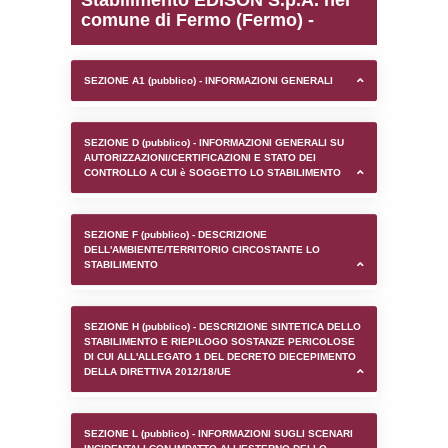
0.00023007392883301
sql: SELECT `tablename`, `userlevelid`, `p
`userlevelpermissions` WHERE `userlevelid` I
executionMS: 0.0011680126190186
Stabilimento EDISON S.p
comune di Fermo (Fermo
SEZIONE A1 (pubblico) - INFORMAZIONI 