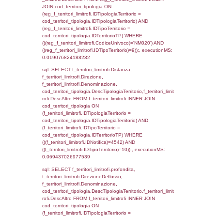
(((f_territori_limitrofi.IDNotifica)=4542) AND
((f_territori_limitrofi.IDTipoTerritorio)=3)), ex
0.069653034210205
sql: SELECT f_territori_limitrofi.Distanza,
f_territori_limitrofi.Direzione,
f_territori_limitrofi.Denominazione,
cod_territori_tipologia.DescTipologiaTerritorio,
rofi.DescAltro FROM f_territori_limitrofi INN
cod_territori_tipologia ON
(f_territori_limitrofi.IDTipologiaTerritorio =
cod_territori_tipologia.IDTipologiaTerritorio)
(f_territori_limitrofi.IDTipoTerritorio =
cod_territori_tipologia.IDTerritorioTP) WHER
(((f_territori_limitrofi.IDNotifica)=4542) AND
((f_territori_limitrofi.IDTipoTerritorio)=4)), ex
0.071753025054932
sql: SELECT f_territori_limitrofi.Distanza,
f_territori_limitrofi.Direzione,