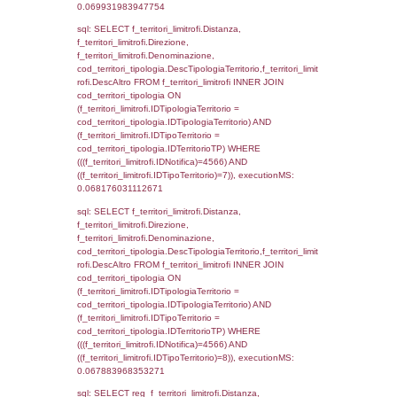
el_comuni.IstComune WHERE
(((f_confini.IDNotifica)=4566));, executionMS
0.00048398971557617
sql: SELECT group_concat(f_territori_limitrof
SEPARATOR '; ') AS DescAltro,
cod_territori_tipologia.DescTipologiaTerrito
f_territori_limitrofi INNER JOIN cod_territori
(f_territori_limitrofi.IDTipologiaTerritorio =
cod_territori_tipologia.IDTipologiaTerritorio 
f_territori_limitrofi.IDTipoTerritorio =
cod_territori_tipologia.IDTerritorioTP ) WHER
((f_territori_limitrofi.IDNotifica) = 4566 ) AND
cod_territori_tipologia.IDTerritorioTP = 1)
cod_territori_tipologia.DescTipologiaTerritori
executionMS: 0.052802085876465
sql: SELECT f_territori_limitrofi.Distanza,
f_territori_limitrofi.Direzione,
f_territori_limitrofi.Denominazione,