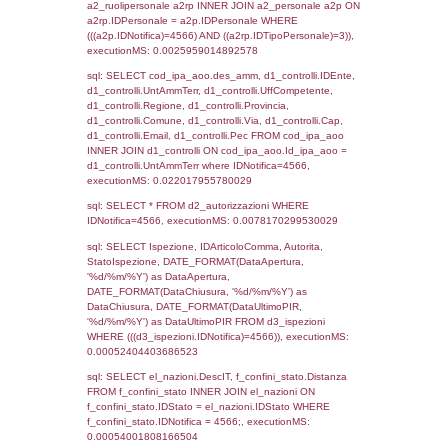
sql: SELECT `tablename`, `userlevelid`, `p
`userlevelpermissions` WHERE `userlevelid` I
executionMS: 0.00099992752075195
sql: SELECT a1.RagioneSociale, el_com.C
localita, el_prov.citta AS provincia,
DATE(n.DataInvioNotifica) as DataInvioNotifi
n.FileNotificaZip, n.DataFileNotificaZip FROM
LEFT JOIN infostabilimento i ON i.CodiceUn
n.CodiceUnivoco LEFT JOIN a1_stabilimen
a1.CodiceUnivoco = n.CodiceUnivoco LEFT
el_comuni AS el_com ON a1.ComuneStab 
el_com.IstComune LEFT JOIN el_province 
a1.ProvinciaStab = el_prov.IstProvincia W
n.IDNotifica = 4566;, executionMS: 0.003
sql: SELECT a1_stabilimento.*, el_comuni
ComuneST, el_province.citta as ProvinciaST
el_regioni.Regione as RegioneST, el_com