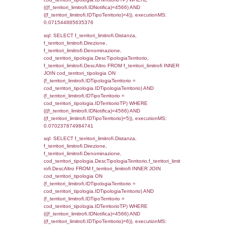
StatoIspezione, DATE_FORMAT(DataApertu
'%d/%m/%Y') as DataApertura,
DATE_FORMAT(DataChiusura, '%d/%m/%Y')
DataChiusura, DATE_FORMAT(DataUltimoPI
'%d/%m/%Y') as DataUltimoPIR FROM d3_is
WHERE (((d3_ispezioni.IDNotifica)=4566)), 
0.00052404403686523
sql: SELECT el_nazioni.DescIT, f_confini_st
FROM f_confini_stato INNER JOIN el_nazio
f_confini_stato.IDStato = el_nazioni.IDSta
f_confini_stato.IDNotifica = 4566;, executi
0.00054001808166504
sql: SELECT el_regioni.Regione, el_province
el_comuni.Comune, f_confini.Denominazio
f_confini INNER JOIN ((el_comuni INNER JO
ON el_comuni.IstProvincia = el_province.IstP
INNER JOIN el_regioni ON el_province.IstR
el_regioni.IstRegione) ON f_confini.IDComu