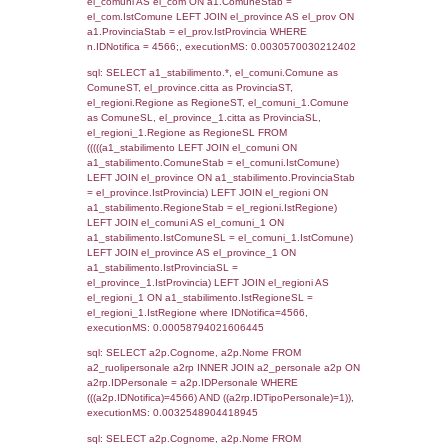
SEZIONE L (pubblico) - INFORMAZIONI S
INCIDENTALI CON IMPATTO ALL'ESTERN
STABILIMENTO
Indietro
Debug
sql: SELECT COUNT(*) FROM `userlevels`
`userlevelid` = -2, executionMS: 0.000342
sql: SELECT `userlevelid`, `userlevelname`
`userlevels`, executionMS: 0.00021791458
sql: SELECT COUNT(*) FROM `userlevelperm
WHERE `userlevelid` = -2, executionMS:
0.00020694732666016