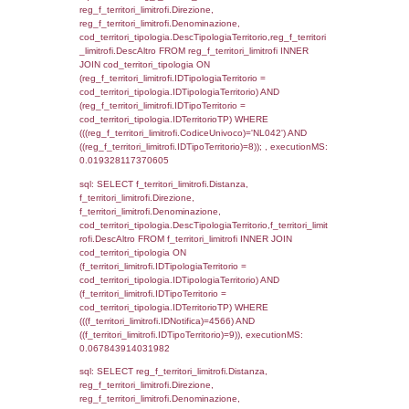
f_territori_limitrofi.DescAltro,
cod_territori_tipologia.DescTipologiaTerrito
f_territori_limitrofi INNER JOIN cod_territori
(f_territori_limitrofi.IDTipologiaTerritorio =
cod_territori_tipologia.IDTipologiaTerritorio)
(f_territori_limitrofi.IDTipoTerritorio =
cod_territori_tipologia.IDTerritorioTP) WHER
(((f_territori_limitrofi.IDNotifica)=4566) AND
((f_territori_limitrofi.IDTipoTerritorio)=2)), ex
0.068356037139893
sql: SELECT f_territori_limitrofi.Distanza,
f_territori_limitrofi.Direzione,
f_territori_limitrofi.Denominazione,
cod_territori_tipologia.DescTipologiaTerritori
f_territori_limitrofi.DescAltro FROM f_territori
JOIN cod_territori_tipologia ON
(f_territori_limitrofi.IDTipologiaTerritorio =
cod_territori_tipologia.IDTipologiaTerritorio)