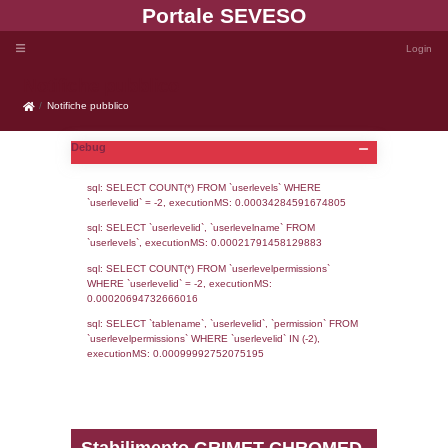
Portale SEVE
Notifiche pubblico
Notifiche pubblico
Debug
sql: SELECT COUNT(*) FROM `userlevels`
`userlevelid` = -2, executionMS: 0.000342
sql: SELECT `userlevelid`, `userlevelname`
`userlevels`, executionMS: 0.00021791458
sql: SELECT COUNT(*) FROM `userlevelperm
WHERE `userlevelid` = -2, executionMS: