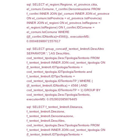
as ComuneSL, el_province_1.citta as Provi
el_regioni_1.Regione as RegioneSL FROM
(((((a1_stabilimento LEFT JOIN el_comuni 
a1_stabilimento.ComuneStab = el_comuni.
LEFT JOIN el_province ON a1_stabilimento.
= el_province.IstProvincia) LEFT JOIN el_re
a1_stabilimento.RegioneStab = el_regioni.I
LEFT JOIN el_comuni AS el_comuni_1 ON
a1_stabilimento.IstComuneSL = el_comuni
LEFT JOIN el_province AS el_province_1 O
a1_stabilimento.IstProvinciaSL =
el_province_1.IstProvincia) LEFT JOIN el_re
el_regioni_1 ON a1_stabilimento.IstRegion
el_regioni_1.IstRegione where IDNotifica=4
executionMS: 0.00058794021606445
sql: SELECT a2p.Cognome, a2p.Nome FR
a2_ruolipersonale a2rp INNER JOIN a2_pe
a2rp.IDPersonale = a2p.IDPersonale WHE
(((a2p.IDNotifica)=4566) AND ((a2rp.IDTipoP