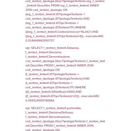
(f_territori_limitrofi.IDTipoTerritorio =
cod_territori_tipologia.IDTerritorioTP) WHER
(((f_territori_limitrofi.IDNotifica)=4566) AND
((f_territori_limitrofi.IDTipoTerritorio)=3)), ex
0.069873094558716
sql: SELECT f_territori_limitrofi.Distanza,
f_territori_limitrofi.Direzione,
f_territori_limitrofi.Denominazione,
cod_territori_tipologia.DescTipologiaTerritorio,
rofi.DescAltro FROM f_territori_limitrofi INN
cod_territori_tipologia ON
(f_territori_limitrofi.IDTipologiaTerritorio =
cod_territori_tipologia.IDTipologiaTerritorio)
(f_territori_limitrofi.IDTipoTerritorio =
cod_territori_tipologia.IDTerritorioTP) WHER
(((f_territori_limitrofi.IDNotifica)=4566) AND
((f_territori_limitrofi.IDTipoTerritorio)=4)), ex
0.071544885635376