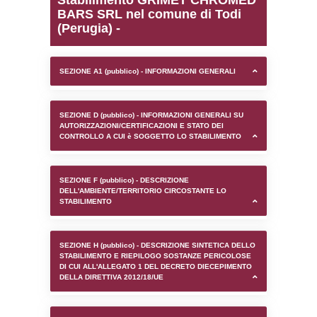
0.00020694732666016
sql: SELECT `tablename`, `userlevelid`, `p
`userlevelpermissions` WHERE `userlevelid` I
executionMS: 0.00099992752075195
Stabilimento GRIMET 
BARS SRL nel comune d
(Perugia) -
SEZIONE A1 (pubblico) - INFORMAZIONI 