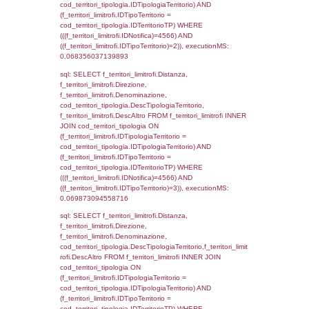
executionMS: 0.0032548904418945
sql: SELECT a2p.Cognome, a2p.Nome FR
a2_ruolipersonale a2rp INNER JOIN a2_pe
a2rp.IDPersonale = a2p.IDPersonale WHE
(((a2p.IDNotifica)=4566) AND ((a2rp.IDTipoP
executionMS: 0.0025959014892578
sql: SELECT cod_ipa_aoo.des_amm, d1_cont
d1_controlli.UntAmmTerr, d1_controlli.UffCo
d1_controlli.Regione, d1_controlli.Provincia,
d1_controlli.Comune, d1_controlli.Via, d1_co
d1_controlli.Email, d1_controlli.Pec FROM 
INNER JOIN d1_controlli ON cod_ipa_aoo.I
d1_controlli.UntAmmTerr where IDNotifica=4
executionMS: 0.022017955780029
sql: SELECT * FROM d2_autorizzazioni W
IDNotifica=4566, executionMS: 0.0078170
sql: SELECT Ispezione, IDArticoloComma, Au