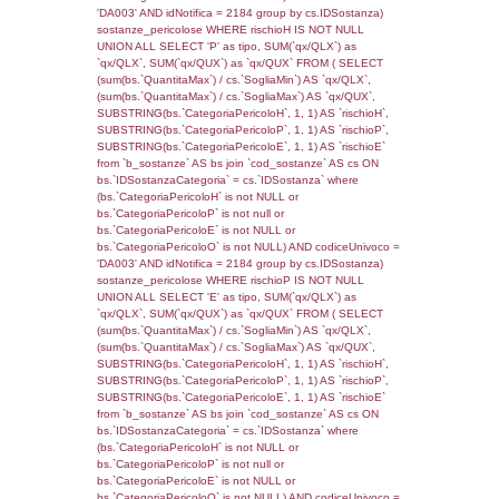
0.068176031112671
sql: SELECT f_territori_limitrofi.Distanza,
f_territori_limitrofi.Direzione,
f_territori_limitrofi.Denominazione,
cod_territori_tipologia.DescTipologiaTerritorio,
rofi.DescAltro FROM f_territori_limitrofi INN
cod_territori_tipologia ON
(f_territori_limitrofi.IDTipologiaTerritorio =
cod_territori_tipologia.IDTipologiaTerritorio)
(f_territori_limitrofi.IDTipoTerritorio =
cod_territori_tipologia.IDTerritorioTP) WHER
(((f_territori_limitrofi.IDNotifica)=4566) AND
((f_territori_limitrofi.IDTipoTerritorio)=8)), ex
0.067883968353271
sql: SELECT reg_f_territori_limitrofi.Distanza
reg_f_territori_limitrofi.Direzione,
reg_f_territori_limitrofi.Denominazione,
cod_territori_tipologia.DescTipologiaTerritorio