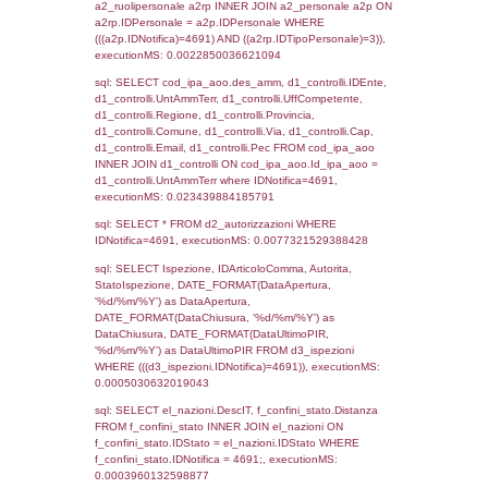
sql: SELECT `tablename`, `userlevelid`, `p
`userlevelpermissions` WHERE `userlevelid` I
executionMS: 0.00096797943115234
sql: SELECT a1.RagioneSociale, el_com.C
localita, el_prov.citta AS provincia,
DATE(n.DataInvioNotifica) as DataInvioNotifi
n.FileNotificaZip, n.DataFileNotificaZip FROM
LEFT JOIN infostabilimento i ON i.CodiceUn
n.CodiceUnivoco LEFT JOIN a1_stabilimen
a1.CodiceUnivoco = n.CodiceUnivoco LEFT
el_comuni AS el_com ON a1.ComuneStab 
el_com.IstComune LEFT JOIN el_province 
a1.ProvinciaStab = el_prov.IstProvincia W
n.IDNotifica = 4691;, executionMS: 0.002
sql: SELECT a1_stabilimento.*, el_comuni
ComuneST, el_province.citta as ProvinciaST
el_regioni.Regione as RegioneST, el_com