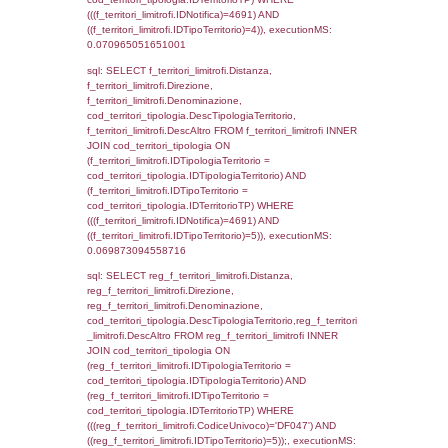
StatoIspezione, DATE_FORMAT(DataApertu
'%d/%m/%Y') as DataApertura,
DATE_FORMAT(DataChiusura, '%d/%m/%Y')
DataChiusura, DATE_FORMAT(DataUltimoPI
'%d/%m/%Y') as DataUltimoPIR FROM d3_is
WHERE (((d3_ispezioni.IDNotifica)=4691)), 
0.0005030632019043
sql: SELECT el_nazioni.DescIT, f_confini_st
FROM f_confini_stato INNER JOIN el_nazio
f_confini_stato.IDStato = el_nazioni.IDSta
f_confini_stato.IDNotifica = 4691;, executi
0.0003960132598877
sql: SELECT el_regioni.Regione, el_province
el_comuni.Comune, f_confini.Denominazio
f_confini INNER JOIN ((el_comuni INNER JO
ON el_comuni.IstProvincia = el_province.IstP
INNER JOIN el_regioni ON el_province.IstR
el_regioni.IstRegione) ON f_confini.IDComu