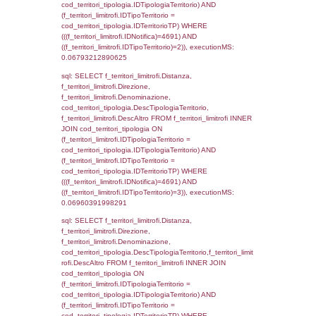
executionMS: 0.0029959678649902
sql: SELECT a2p.Cognome, a2p.Nome FR
a2_ruolipersonale a2rp INNER JOIN a2_pe
a2rp.IDPersonale = a2p.IDPersonale WHE
(((a2p.IDNotifica)=4691) AND ((a2rp.IDTipoP
executionMS: 0.0022850036621094
sql: SELECT cod_ipa_aoo.des_amm, d1_cont
d1_controlli.UntAmmTerr, d1_controlli.UffCo
d1_controlli.Regione, d1_controlli.Provincia,
d1_controlli.Comune, d1_controlli.Via, d1_co
d1_controlli.Email, d1_controlli.Pec FROM 
INNER JOIN d1_controlli ON cod_ipa_aoo.I
d1_controlli.UntAmmTerr where IDNotifica=4
executionMS: 0.023439884185791
sql: SELECT * FROM d2_autorizzazioni W
IDNotifica=4691, executionMS: 0.0077321
sql: SELECT Ispezione, IDArticoloComma, Au