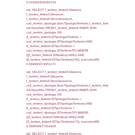
el_comuni.IstComune WHERE
(((f_confini.IDNotifica)=4691));, executionMS
0.00049400329589844
sql: SELECT group_concat(f_territori_limitrof
SEPARATOR '; ') AS DescAltro,
cod_territori_tipologia.DescTipologiaTerrito
f_territori_limitrofi INNER JOIN cod_territori
(f_territori_limitrofi.IDTipologiaTerritorio =
cod_territori_tipologia.IDTipologiaTerritorio 
f_territori_limitrofi.IDTipoTerritorio =
cod_territori_tipologia.IDTerritorioTP ) WHER
((f_territori_limitrofi.IDNotifica) = 4691 ) AND
cod_territori_tipologia.IDTerritorioTP = 1)
cod_territori_tipologia.DescTipologiaTerritori
executionMS: 0.052029132843018
sql: SELECT f_territori_limitrofi.Distanza,
f_territori_limitrofi.Direzione,
f_territori_limitrofi.Denominazione,