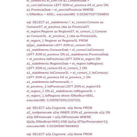
SEZIONE L (pubblico) - INFORMAZIONI S
INCIDENTALI CON IMPATTO ALL'ESTERN
STABILIMENTO
Indietro
Debug
sql: SELECT COUNT(*) FROM `userlevels`
`userlevelid` = -2, executionMS: 0.000311
sql: SELECT `userlevelid`, `userlevelname`
`userlevels`, executionMS: 0.00021982192
sql: SELECT COUNT(*) FROM `userlevelperm
WHERE `userlevelid` = -2, executionMS:
0.00020694732666016