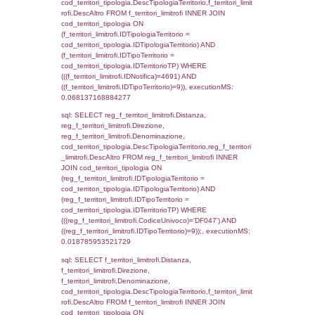
(f_territori_limitrofi.IDTipoTerritorio =
cod_territori_tipologia.IDTerritorioTP) WHER
(((f_territori_limitrofi.IDNotifica)=4691) AND
((f_territori_limitrofi.IDTipoTerritorio)=3)), ex
0.06960391998291
sql: SELECT f_territori_limitrofi.Distanza,
f_territori_limitrofi.Direzione,
f_territori_limitrofi.Denominazione,
cod_territori_tipologia.DescTipologiaTerritorio,
rofi.DescAltro FROM f_territori_limitrofi INN
cod_territori_tipologia ON
(f_territori_limitrofi.IDTipologiaTerritorio =
cod_territori_tipologia.IDTipologiaTerritorio)
(f_territori_limitrofi.IDTipoTerritorio =
cod_territori_tipologia.IDTerritorioTP) WHER
(((f_territori_limitrofi.IDNotifica)=4691) AND
((f_territori_limitrofi.IDTipoTerritorio)=4)), ex
0.070965051651001