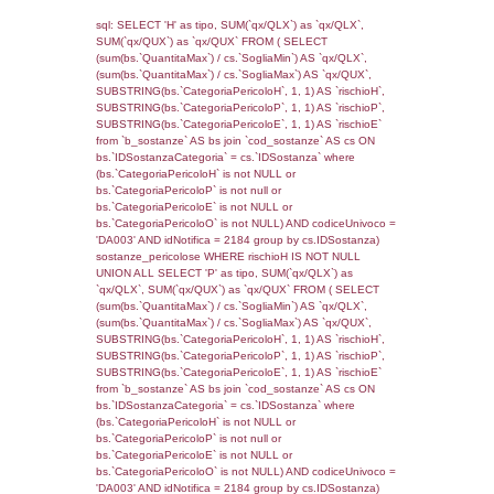
0.069683074951172
sql: SELECT f_territori_limitrofi.Distanza,
f_territori_limitrofi.Direzione,
f_territori_limitrofi.Denominazione,
cod_territori_tipologia.DescTipologiaTerritorio,
rofi.DescAltro FROM f_territori_limitrofi INN
cod_territori_tipologia ON
(f_territori_limitrofi.IDTipologiaTerritorio =
cod_territori_tipologia.IDTipologiaTerritorio)
(f_territori_limitrofi.IDTipoTerritorio =
cod_territori_tipologia.IDTerritorioTP) WHER
(((f_territori_limitrofi.IDNotifica)=4691) AND
((f_territori_limitrofi.IDTipoTerritorio)=7)), ex
0.068940877914429
sql: SELECT f_territori_limitrofi.Distanza,
f_territori_limitrofi.Direzione,
f_territori_limitrofi.Denominazione,
cod_territori_tipologia.DescTipologiaTerritorio,