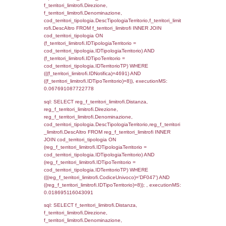
f_territori_limitrofi.DescAltro,
cod_territori_tipologia.DescTipologiaTerrito
f_territori_limitrofi INNER JOIN cod_territori
(f_territori_limitrofi.IDTipologiaTerritorio =
cod_territori_tipologia.IDTipologiaTerritorio)
(f_territori_limitrofi.IDTipoTerritorio =
cod_territori_tipologia.IDTerritorioTP) WHER
(((f_territori_limitrofi.IDNotifica)=4691) AND
((f_territori_limitrofi.IDTipoTerritorio)=2)), ex
0.06793212890625
sql: SELECT f_territori_limitrofi.Distanza,
f_territori_limitrofi.Direzione,
f_territori_limitrofi.Denominazione,
cod_territori_tipologia.DescTipologiaTerritori
f_territori_limitrofi.DescAltro FROM f_territori
JOIN cod_territori_tipologia ON
(f_territori_limitrofi.IDTipologiaTerritorio =
cod_territori_tipologia.IDTipologiaTerritorio)