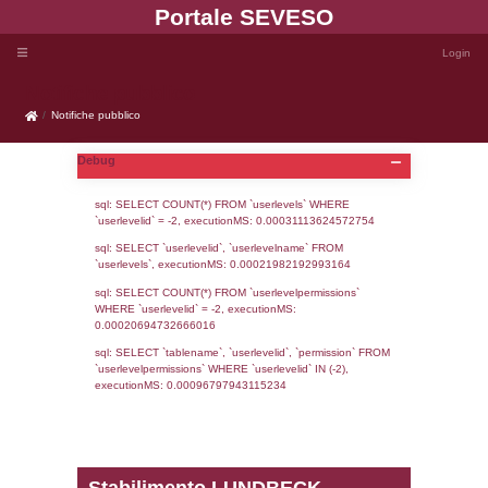
Portale SEVE
Notifiche pubblico
Notifiche pubblico
Debug
sql: SELECT COUNT(*) FROM `userlevels`
`userlevelid` = -2, executionMS: 0.000311
sql: SELECT `userlevelid`, `userlevelname`
`userlevels`, executionMS: 0.00021982192
sql: SELECT COUNT(*) FROM `userlevelperm
WHERE `userlevelid` = -2, executionMS: