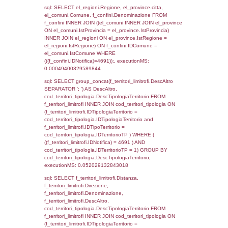
as ComuneSL, el_province_1.citta as Provi
el_regioni_1.Regione as RegioneSL FROM
(((((a1_stabilimento LEFT JOIN el_comuni 
a1_stabilimento.ComuneStab = el_comuni.
LEFT JOIN el_province ON a1_stabilimento.
= el_province.IstProvincia) LEFT JOIN el_re
a1_stabilimento.RegioneStab = el_regioni.I
LEFT JOIN el_comuni AS el_comuni_1 ON
a1_stabilimento.IstComuneSL = el_comuni
LEFT JOIN el_province AS el_province_1 O
a1_stabilimento.IstProvinciaSL =
el_province_1.IstProvincia) LEFT JOIN el_re
el_regioni_1 ON a1_stabilimento.IstRegion
el_regioni_1.IstRegione where IDNotifica=4
executionMS: 0.00059700012207031
sql: SELECT a2p.Cognome, a2p.Nome FR
a2_ruolipersonale a2rp INNER JOIN a2_pe
a2rp.IDPersonale = a2p.IDPersonale WHE
(((a2p.IDNotifica)=4691) AND ((a2rp.IDTipoP