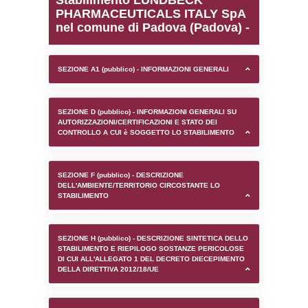
0.00020694732666016
sql: SELECT `tablename`, `userlevelid`, `p
`userlevelpermissions` WHERE `userlevelid` I
executionMS: 0.00096797943115234
Stabilimento LUNDBEC
PHARMACEUTICALS ITA
nel comune di Padova (P
SEZIONE A1 (pubblico) - INFORMAZIONI 