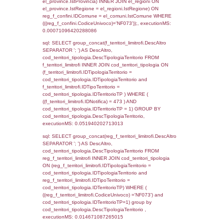
executionMS: 0.0027430057525635
sql: SELECT Cognome, Nome FROM
reg_a2_ruolipersonale INNER JOIN reg_a2
reg_a2_ruolipersonale.IDPersonale =
reg_a2_personale.IDPersonale WHERE
(((reg_a2_personale.CodiceUnivoco)='NF07
((reg_a2_ruolipersonale.IDTipoPersonale)=1
executionMS: 0.00095987319946289
sql: SELECT a2p.Cognome, a2p.Nome FR
a2_ruolipersonale a2rp INNER JOIN a2_pe
a2rp.IDPersonale = a2p.IDPersonale WHE
(((a2p.IDNotifica)=473) AND ((a2rp.IDTipoPe
executionMS: 0.0022649765014648
sql: SELECT Cognome, Nome FROM
reg_a2_ruolipersonale INNER JOIN reg_a2
reg_a2_ruolipersonale.IDPersonale =
reg_a2_personale.IDPersonale WHERE