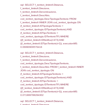
(((reg_a2_personale.CodiceUnivoco)='NF07
((reg_a2_ruolipersonale.IDTipoPersonale)=3
executionMS: 0.00092816352844238
sql: SELECT cod_ipa_aoo.des_amm, d1_cont
d1_controlli.UntAmmTerr, d1_controlli.UffCo
d1_controlli.Regione, d1_controlli.Provincia,
d1_controlli.Comune, d1_controlli.Via, d1_co
d1_controlli.Email, d1_controlli.Pec FROM 
INNER JOIN d1_controlli ON cod_ipa_aoo.I
d1_controlli.UntAmmTerr where IDNotifica=4
executionMS: 0.021216869354248
sql: SELECT * FROM d2_autorizzazioni W
IDNotifica=473, executionMS: 0.00757002
sql: SELECT Ispezione, IDArticoloComma, Au
StatoIspezione, DATE_FORMAT(DataApertu
'%d/%m/%Y') as DataApertura,
DATE_FORMAT(DataChiusura, '%d/%m/%Y')
DataChiusura, DATE_FORMAT(DataUltimoPI