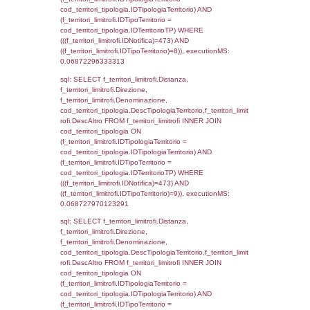
cod_territori_tipologia.DescTipologiaTerritori
executionMS: 0.051940202713013
sql: SELECT group_concat(reg_f_territori_lim
SEPARATOR '; ') AS DescAltro,
cod_territori_tipologia.DescTipologiaTerrito
reg_f_territori_limitrofi INNER JOIN cod_territ
ON (reg_f_territori_limitrofi.IDTipologiaTerrito
cod_territori_tipologia.IDTipologiaTerritorio 
reg_f_territori_limitrofi.IDTipoTerritorio =
cod_territori_tipologia.IDTerritorioTP) WHERE
((reg_f_territori_limitrofi.CodiceUnivoco) ='N
cod_territori_tipologia.IDTerritorioTP=1) gro
cod_territori_tipologia.DescTipologiaTerritorio
executionMS: 0.014671087265015
sql: SELECT f_territori_limitrofi.Distanza,
f_territori_limitrofi.Direzione,
f_territori_limitrofi.Denominazione,
f_territori_limitrofi.DescAltro,