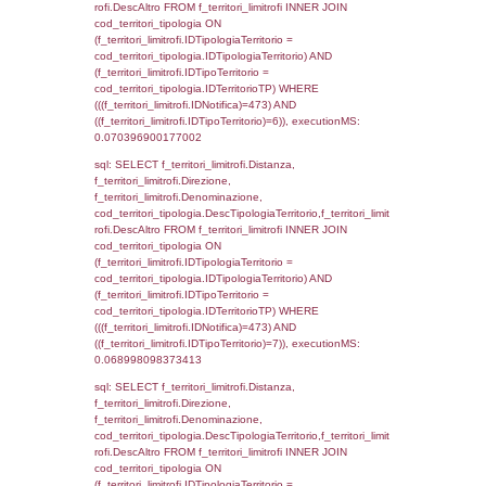
sql: SELECT el_regioni.Regione, el_province
el_comuni.Comune, reg_f_confini.Denomin
reg_f_confini INNER JOIN ((el_comuni INN
el_province ON el_comuni.IstProvincia =
el_province.IstProvincia) INNER JOIN el_re
el_province.IstRegione = el_regioni.IstRegi
reg_f_confini.IDComune = el_comuni.Ist
(((reg_f_confini.CodiceUnivoco)='NF073'));,
0.00071096420288086
sql: SELECT group_concat(f_territori_limitrof
SEPARATOR '; ') AS DescAltro,
cod_territori_tipologia.DescTipologiaTerrito
f_territori_limitrofi INNER JOIN cod_territori
(f_territori_limitrofi.IDTipologiaTerritorio =
cod_territori_tipologia.IDTipologiaTerritorio 
f_territori_limitrofi.IDTipoTerritorio =
cod_territori_tipologia.IDTerritorioTP ) WHER
((f_territori_limitrofi.IDNotifica) = 473 ) AND
cod_territori_tipologia.IDTerritorioTP = 1)