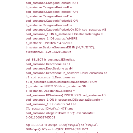
cod_territori_tipologia.IDTerritorioTP) WHER
(((f_territori_limitrofi.IDNotifica)=473) AND
((f_territori_limitrofi.IDTipoTerritorio)=3)), ex
0.071999788284302
sql: SELECT f_territori_limitrofi.Distanza,
f_territori_limitrofi.Direzione,
f_territori_limitrofi.Denominazione,
cod_territori_tipologia.DescTipologiaTerritorio,
rofi.DescAltro FROM f_territori_limitrofi INN
cod_territori_tipologia ON
(f_territori_limitrofi.IDTipologiaTerritorio =
cod_territori_tipologia.IDTipologiaTerritorio)
(f_territori_limitrofi.IDTipoTerritorio =
cod_territori_tipologia.IDTerritorioTP) WHER
(((f_territori_limitrofi.IDNotifica)=473) AND
((f_territori_limitrofi.IDTipoTerritorio)=4)), ex
0.072767019271851
sql: SELECT f_territori_limitrofi.Distanza,