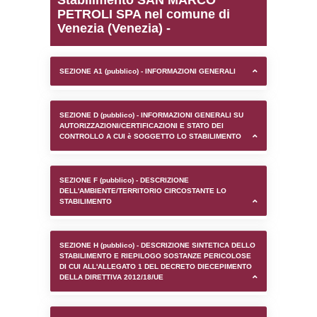
0.0001828670501709
sql: SELECT `tablename`, `userlevelid`, `p
`userlevelpermissions` WHERE `userlevelid` I
executionMS: 0.00096511840820312
Stabilimento SAN MAR
PETROLI SPA nel comun
Venezia (Venezia) -
SEZIONE A1 (pubblico) - INFORMAZIONI 