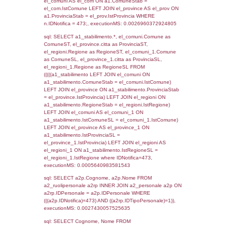
SEZIONE L (pubblico) - INFORMAZIONI S
INCIDENTALI CON IMPATTO ALL'ESTERN
STABILIMENTO
Indietro
Debug
sql: SELECT COUNT(*) FROM `userlevels`
`userlevelid` = -2, executionMS: 0.000308
sql: SELECT `userlevelid`, `userlevelname`
`userlevels`, executionMS: 0.00020599365
sql: SELECT COUNT(*) FROM `userlevelperm
WHERE `userlevelid` = -2, executionMS:
0.0001828670501709