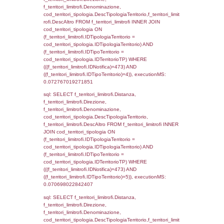
'%d/%m/%Y') as DataUltimoPIR FROM d3_is
WHERE (((d3_ispezioni.IDNotifica)=473)), e
0.00040197372436523
sql: SELECT el_nazioni.DescIT, f_confini_st
FROM f_confini_stato INNER JOIN el_nazio
f_confini_stato.IDStato = el_nazioni.IDSta
f_confini_stato.IDNotifica = 473;, execution
0.00048494338989258
sql: SELECT el_regioni.Regione, el_province
el_comuni.Comune, f_confini.Denominazio
f_confini INNER JOIN ((el_comuni INNER JO
ON el_comuni.IstProvincia = el_province.IstP
INNER JOIN el_regioni ON el_province.IstR
el_regioni.IstRegione) ON f_confini.IDComu
el_comuni.IstComune WHERE
(((f_confini.IDNotifica)=473));, executionMS:
0.00045299530029297