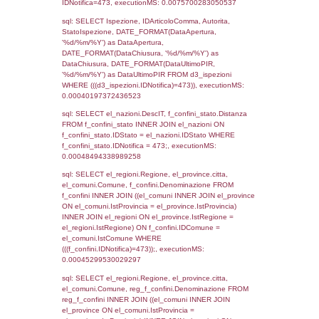
as ComuneSL, el_province_1.citta as Provi
el_regioni_1.Regione as RegioneSL FROM
(((((a1_stabilimento LEFT JOIN el_comuni 
a1_stabilimento.ComuneStab = el_comuni.
LEFT JOIN el_province ON a1_stabilimento.
= el_province.IstProvincia) LEFT JOIN el_re
a1_stabilimento.RegioneStab = el_regioni.I
LEFT JOIN el_comuni AS el_comuni_1 ON
a1_stabilimento.IstComuneSL = el_comuni
LEFT JOIN el_province AS el_province_1 O
a1_stabilimento.IstProvinciaSL =
el_province_1.IstProvincia) LEFT JOIN el_re
el_regioni_1 ON a1_stabilimento.IstRegion
el_regioni_1.IstRegione where IDNotifica=4
executionMS: 0.0005640983581543
sql: SELECT a2p.Cognome, a2p.Nome FR
a2_ruolipersonale a2rp INNER JOIN a2_pe
a2rp.IDPersonale = a2p.IDPersonale WHE
(((a2p.IDNotifica)=473) AND ((a2rp.IDTipoPe