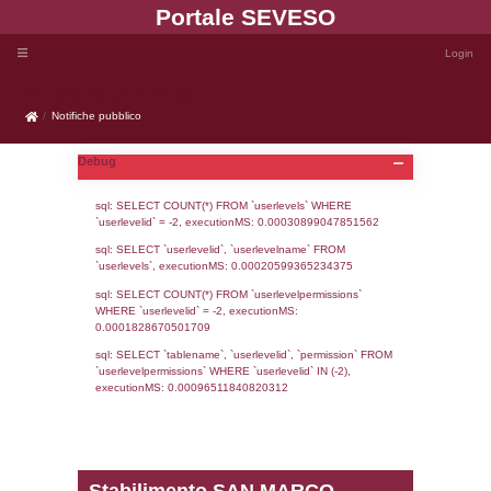
Portale SEVE
Notifiche pubblico
Notifiche pubblico
Debug
sql: SELECT COUNT(*) FROM `userlevels`
`userlevelid` = -2, executionMS: 0.000308
sql: SELECT `userlevelid`, `userlevelname`
`userlevels`, executionMS: 0.00020599365
sql: SELECT COUNT(*) FROM `userlevelperm
WHERE `userlevelid` = -2, executionMS: