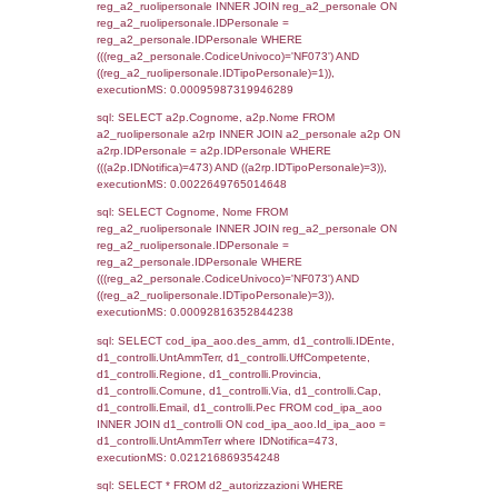
sql: SELECT `tablename`, `userlevelid`, `p
`userlevelpermissions` WHERE `userlevelid` I
executionMS: 0.00096511840820312
sql: SELECT a1.RagioneSociale, el_com.C
localita, el_prov.citta AS provincia,
DATE(n.DataInvioNotifica) as DataInvioNotifi
n.FileNotificaZip, n.DataFileNotificaZip FROM
LEFT JOIN infostabilimento i ON i.CodiceUn
n.CodiceUnivoco LEFT JOIN a1_stabilimen
a1.CodiceUnivoco = n.CodiceUnivoco LEFT
el_comuni AS el_com ON a1.ComuneStab 
el_com.IstComune LEFT JOIN el_province 
a1.ProvinciaStab = el_prov.IstProvincia W
n.IDNotifica = 473;, executionMS: 0.0026
sql: SELECT a1_stabilimento.*, el_comuni
ComuneST, el_province.citta as ProvinciaST
el_regioni.Regione as RegioneST, el_com