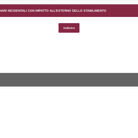
lico) - DESCRIZIONE DELL'AMBIENTE/TERRITORIO CIRCOS
lico) - DESCRIZIONE SINTETICA DELLO STABILIMENTO E
lico) - INFORMAZIONI SUGLI SCENARI INCIDENTALI CON I