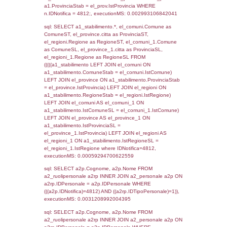
SEZIONE L (pubblico) - INFORMAZIONI S
INCIDENTALI CON IMPATTO ALL'ESTERN
STABILIMENTO
Indietro
Debug
sql: SELECT COUNT(*) FROM `userlevels`
`userlevelid` = -2, executionMS: 0.001368
sql: SELECT `userlevelid`, `userlevelname`
`userlevels`, executionMS: 0.00027894973
sql: SELECT COUNT(*) FROM `userlevelperm
WHERE `userlevelid` = -2, executionMS:
0.00020408630371094