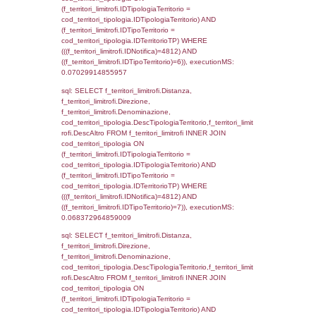
sql: SELECT el_regioni.Regione, el_province
el_comuni.Comune, f_confini.Denominazio
f_confini INNER JOIN ((el_comuni INNER JO
ON el_comuni.IstProvincia = el_province.IstP
INNER JOIN el_regioni ON el_province.IstR
el_regioni.IstRegione) ON f_confini.IDComu
el_comuni.IstComune WHERE
(((f_confini.IDNotifica)=4812));, executionMS
0.00071501731872559
sql: SELECT group_concat(f_territori_limitrof
SEPARATOR '; ') AS DescAltro,
cod_territori_tipologia.DescTipologiaTerrito
f_territori_limitrofi INNER JOIN cod_territori
(f_territori_limitrofi.IDTipologiaTerritorio =
cod_territori_tipologia.IDTipologiaTerritorio 
f_territori_limitrofi.IDTipoTerritorio =
cod_territori_tipologia.IDTerritorioTP ) WHER
((f_territori_limitrofi.IDNotifica) = 4812 ) AND