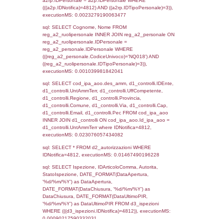
sql: SELECT `tablename`, `userlevelid`, `p
`userlevelpermissions` WHERE `userlevelid` I
executionMS: 0.0010919570922852
sql: SELECT a1.RagioneSociale, el_com.C
localita, el_prov.citta AS provincia,
DATE(n.DataInvioNotifica) as DataInvioNotifi
n.FileNotificaZip, n.DataFileNotificaZip FROM
LEFT JOIN infostabilimento i ON i.CodiceUn
n.CodiceUnivoco LEFT JOIN a1_stabilimen
a1.CodiceUnivoco = n.CodiceUnivoco LEFT
el_comuni AS el_com ON a1.ComuneStab 
el_com.IstComune LEFT JOIN el_province 
a1.ProvinciaStab = el_prov.IstProvincia W
n.IDNotifica = 4812;, executionMS: 0.002
sql: SELECT a1_stabilimento.*, el_comuni
ComuneST, el_province.citta as ProvinciaST
el_regioni.Regione as RegioneST, el_com
as ComuneSL, el_province_1.citta as Provi