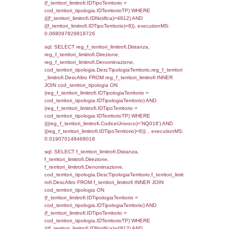
cod_territori_tipologia.IDTerritorioTP = 1)
cod_territori_tipologia.DescTipologiaTerritori
executionMS: 0.079021215438843
sql: SELECT f_territori_limitrofi.Distanza,
f_territori_limitrofi.Direzione,
f_territori_limitrofi.Denominazione,
f_territori_limitrofi.DescAltro,
cod_territori_tipologia.DescTipologiaTerrito
f_territori_limitrofi INNER JOIN cod_territori
(f_territori_limitrofi.IDTipologiaTerritorio =
cod_territori_tipologia.IDTipologiaTerritorio)
(f_territori_limitrofi.IDTipoTerritorio =
cod_territori_tipologia.IDTerritorioTP) WHER
(((f_territori_limitrofi.IDNotifica)=4812) AND
((f_territori_limitrofi.IDTipoTerritorio)=2)), ex
0.068603992462158
sql: SELECT f_territori_limitrofi.Distanza,
f_territori_limitrofi.Direzione,