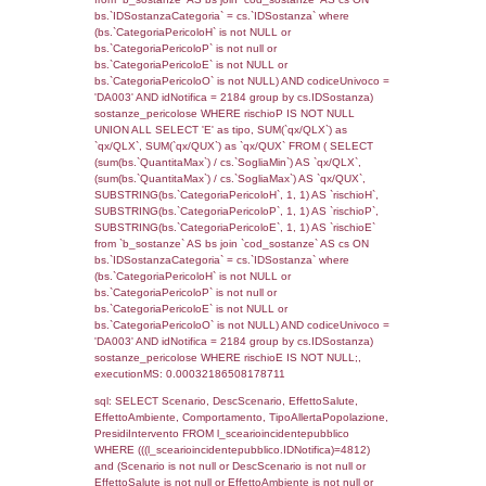
((f_territori_limitrofi.IDTipoTerritorio)=8)), ex
0.068097829818726
sql: SELECT reg_f_territori_limitrofi.Distanza
reg_f_territori_limitrofi.Direzione,
reg_f_territori_limitrofi.Denominazione,
cod_territori_tipologia.DescTipologiaTerritorio
_limitrofi.DescAltro FROM reg_f_territori_limi
JOIN cod_territori_tipologia ON
(reg_f_territori_limitrofi.IDTipologiaTerritorio =
cod_territori_tipologia.IDTipologiaTerritorio)
(reg_f_territori_limitrofi.IDTipoTerritorio =
cod_territori_tipologia.IDTerritorioTP) WHER
(((reg_f_territori_limitrofi.CodiceUnivoco)='
((reg_f_territori_limitrofi.IDTipoTerritorio)=8)
0.019070148468018
sql: SELECT f_territori_limitrofi.Distanza,
f_territori_limitrofi.Direzione,
f_territori_limitrofi.Denominazione,