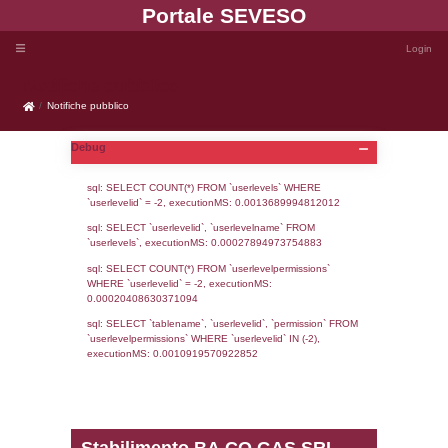
Portale SEVE
Notifiche pubblico
Notifiche pubblico
Debug
sql: SELECT COUNT(*) FROM `userlevels`
`userlevelid` = -2, executionMS: 0.001368
sql: SELECT `userlevelid`, `userlevelname`
`userlevels`, executionMS: 0.00027894973
sql: SELECT COUNT(*) FROM `userlevelperm
WHERE `userlevelid` = -2, executionMS: