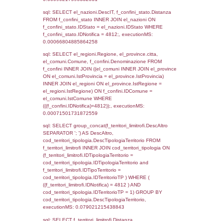
el_regioni_1.Regione as RegioneSL FROM
(((((a1_stabilimento LEFT JOIN el_comuni 
a1_stabilimento.ComuneStab = el_comuni.
LEFT JOIN el_province ON a1_stabilimento.
= el_province.IstProvincia) LEFT JOIN el_re
a1_stabilimento.RegioneStab = el_regioni.I
LEFT JOIN el_comuni AS el_comuni_1 ON
a1_stabilimento.IstComuneSL = el_comuni
LEFT JOIN el_province AS el_province_1 O
a1_stabilimento.IstProvinciaSL =
el_province_1.IstProvincia) LEFT JOIN el_re
el_regioni_1 ON a1_stabilimento.IstRegion
el_regioni_1.IstRegione where IDNotifica=4
executionMS: 0.00059294700622559
sql: SELECT a2p.Cognome, a2p.Nome FR
a2_ruolipersonale a2rp INNER JOIN a2_pe
a2rp.IDPersonale = a2p.IDPersonale WHE
(((a2p.IDNotifica)=4812) AND ((a2rp.IDTipoP
executionMS: 0.0031208992004395