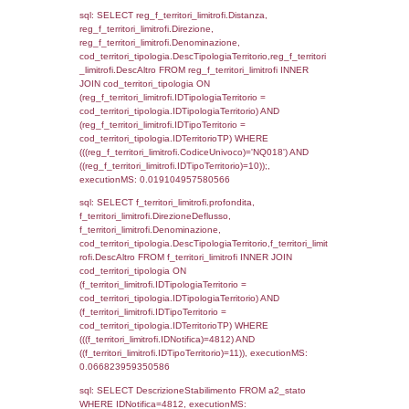
(f_territori_limitrofi.IDTipoTerritorio =
cod_territori_tipologia.IDTerritorioTP) WHER
(((f_territori_limitrofi.IDNotifica)=4812) AND
((f_territori_limitrofi.IDTipoTerritorio)=4)), ex
0.071449041366577
sql: SELECT f_territori_limitrofi.Distanza,
f_territori_limitrofi.Direzione,
f_territori_limitrofi.Denominazione,
cod_territori_tipologia.DescTipologiaTerritori
f_territori_limitrofi.DescAltro FROM f_territori
JOIN cod_territori_tipologia ON
(f_territori_limitrofi.IDTipologiaTerritorio =
cod_territori_tipologia.IDTipologiaTerritorio)
(f_territori_limitrofi.IDTipoTerritorio =
cod_territori_tipologia.IDTerritorioTP) WHER
(((f_territori_limitrofi.IDNotifica)=4812) AND
((f_territori_limitrofi.IDTipoTerritorio)=5)), ex
0.070256948471069