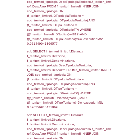
d1_controlli.UntAmmTerr where IDNotifica=4
executionMS: 0.023076057434082
sql: SELECT * FROM d2_autorizzazioni W
IDNotifica=4812, executionMS: 0.0146749
sql: SELECT Ispezione, IDArticoloComma, Au
StatoIspezione, DATE_FORMAT(DataApertu
'%d/%m/%Y') as DataApertura,
DATE_FORMAT(DataChiusura, '%d/%m/%Y')
DataChiusura, DATE_FORMAT(DataUltimoPI
'%d/%m/%Y') as DataUltimoPIR FROM d3_is
WHERE (((d3_ispezioni.IDNotifica)=4812)), 
0.00090217590332031
sql: SELECT el_nazioni.DescIT, f_confini_st
FROM f_confini_stato INNER JOIN el_nazio
f_confini_stato.IDStato = el_nazioni.IDSta
f_confini_stato.IDNotifica = 4812;, executi
0.00066804885864258