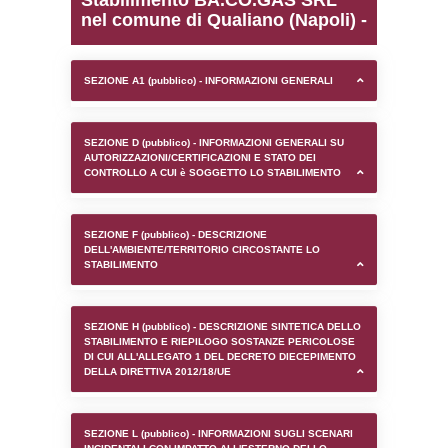
0.00020408630371094
sql: SELECT `tablename`, `userlevelid`, `p
`userlevelpermissions` WHERE `userlevelid` I
executionMS: 0.0010919570922852
Stabilimento BA.CO.GA
nel comune di Qualiano (
SEZIONE A1 (pubblico) - INFORMAZIONI 