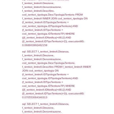
sql: SELECT a2p.Cognome, a2p.Nome FR
a2_ruolipersonale a2rp INNER JOIN a2_pe
a2rp.IDPersonale = a2p.IDPersonale WHE
(((a2p.IDNotifica)=4812) AND ((a2rp.IDTipoP
executionMS: 0.0023279190063477
sql: SELECT Cognome, Nome FROM
reg_a2_ruolipersonale INNER JOIN reg_a2
reg_a2_ruolipersonale.IDPersonale =
reg_a2_personale.IDPersonale WHERE
(((reg_a2_personale.CodiceUnivoco)='NQ01
((reg_a2_ruolipersonale.IDTipoPersonale)=3
executionMS: 0.001039981842041
sql: SELECT cod_ipa_aoo.des_amm, d1_cont
d1_controlli.UntAmmTerr, d1_controlli.UffCo
d1_controlli.Regione, d1_controlli.Provincia,
d1_controlli.Comune, d1_controlli.Via, d1_co
d1_controlli.Email, d1_controlli.Pec FROM 
INNER JOIN d1_controlli ON cod_ipa_aoo.I