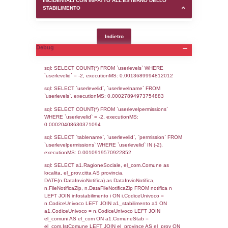
SEZIONE D (pubblico) - INFORMAZIONI G
AUTORIZZAZIONI/CERTIFICAZIONI E STAT
CONTROLLO A CUI è SOGGETTO LO STA
SEZIONE F (pubblico) - DESCRIZIONE
DELL'AMBIENTE/TERRITORIO CIRCOSTAN
STABILIMENTO
SEZIONE H (pubblico) - DESCRIZIONE SI
STABILIMENTO E RIEPILOGO SOSTANZE
DI CUI ALL'ALLEGATO 1 DEL DECRETO D
DELLA DIRETTIVA 2012/18/UE