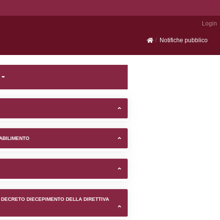
Portale SEVESO
nel comune di Fombio (Lodi
TIFICAZIONI E STATO DEI CONTROLLO A CUI è SOGGETTO 