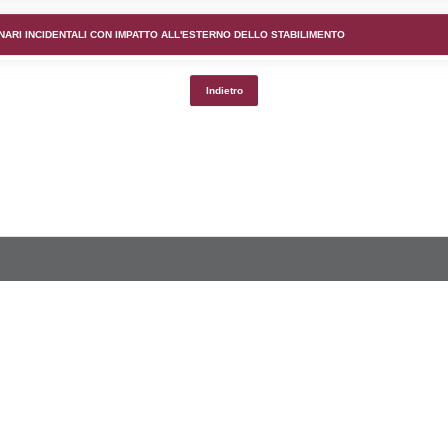
lico) - DESCRIZIONE DELL'AMBIENTE/TERRITORIO CIRCOS
lico) - DESCRIZIONE SINTETICA DELLO STABILIMENTO E
lico) - INFORMAZIONI SUGLI SCENARI INCIDENTALI CON I