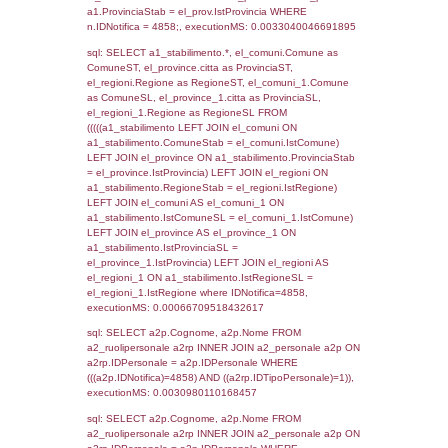
SEZIONE L (pubblico) - INFORMAZIONI S
INCIDENTALI CON IMPATTO ALL'ESTERN
STABILIMENTO
Indietro
Debug
sql: SELECT COUNT(*) FROM `userlevels`
`userlevelid` = -2, executionMS: 0.000313
sql: SELECT `userlevelid`, `userlevelname`
`userlevels`, executionMS: 0.00021910667
sql: SELECT COUNT(*) FROM `userlevelperm
WHERE `userlevelid` = -2, executionMS:
0.00018405914306641