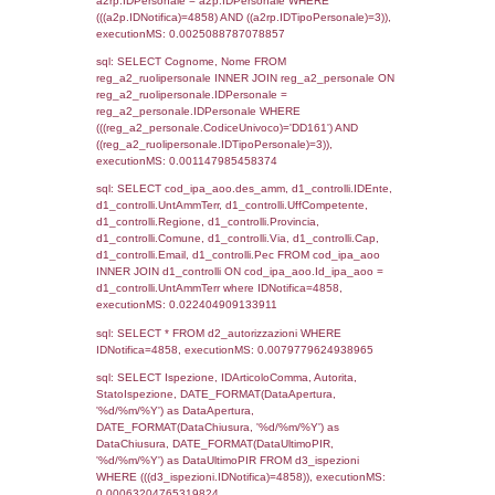
sql: SELECT `tablename`, `userlevelid`, `p
`userlevelpermissions` WHERE `userlevelid` I
executionMS: 0.00089788436889648
sql: SELECT a1.RagioneSociale, el_com.C
localita, el_prov.citta AS provincia,
DATE(n.DataInvioNotifica) as DataInvioNotifi
n.FileNotificaZip, n.DataFileNotificaZip FROM
LEFT JOIN infostabilimento i ON i.CodiceUn
n.CodiceUnivoco LEFT JOIN a1_stabilimen
a1.CodiceUnivoco = n.CodiceUnivoco LEFT
el_comuni AS el_com ON a1.ComuneStab 
el_com.IstComune LEFT JOIN el_province 
a1.ProvinciaStab = el_prov.IstProvincia W
n.IDNotifica = 4858;, executionMS: 0.003
sql: SELECT a1_stabilimento.*, el_comuni
ComuneST, el_province.citta as ProvinciaST
el_regioni.Regione as RegioneST, el_com
as ComuneSL, el_province_1.citta as Provi