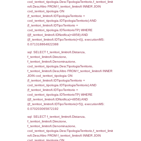
d1_controlli.UntAmmTerr where IDNotifica=4
executionMS: 0.022404909133911
sql: SELECT * FROM d2_autorizzazioni W
IDNotifica=4858, executionMS: 0.0079779
sql: SELECT Ispezione, IDArticoloComma, Au
StatoIspezione, DATE_FORMAT(DataApertu
'%d/%m/%Y') as DataApertura,
DATE_FORMAT(DataChiusura, '%d/%m/%Y')
DataChiusura, DATE_FORMAT(DataUltimoPI
'%d/%m/%Y') as DataUltimoPIR FROM d3_is
WHERE (((d3_ispezioni.IDNotifica)=4858)), 
0.00063204765319824
sql: SELECT el_nazioni.DescIT, f_confini_st
FROM f_confini_stato INNER JOIN el_nazio
f_confini_stato.IDStato = el_nazioni.IDSta
f_confini_stato.IDNotifica = 4858;, executi
0.00048613548278809