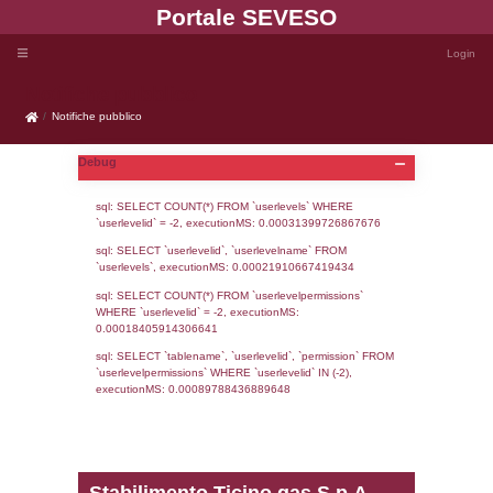
Portale SEVE
Notifiche pubblico
Notifiche pubblico
Debug
sql: SELECT COUNT(*) FROM `userlevels`
`userlevelid` = -2, executionMS: 0.000313
sql: SELECT `userlevelid`, `userlevelname`
`userlevels`, executionMS: 0.00021910667
sql: SELECT COUNT(*) FROM `userlevelperm
WHERE `userlevelid` = -2, executionMS: