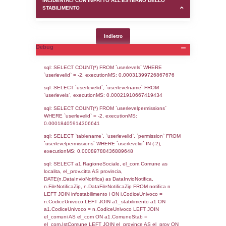
SEZIONE D (pubblico) - INFORMAZIONI G
AUTORIZZAZIONI/CERTIFICAZIONI E STAT
CONTROLLO A CUI è SOGGETTO LO STA
SEZIONE F (pubblico) - DESCRIZIONE
DELL'AMBIENTE/TERRITORIO CIRCOSTAN
STABILIMENTO
SEZIONE H (pubblico) - DESCRIZIONE SI
STABILIMENTO E RIEPILOGO SOSTANZE
DI CUI ALL'ALLEGATO 1 DEL DECRETO D
DELLA DIRETTIVA 2012/18/UE