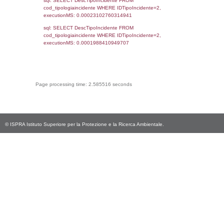
cod_territori_tipologia.IDTerritorioTP) WHER
(((reg_f_territori_limitrofi.CodiceUnivoco)='
((reg_f_territori_limitrofi.IDTipoTerritorio)=9)
0.018671989440918
sql: SELECT f_territori_limitrofi.Distanza,
f_territori_limitrofi.Direzione,
f_territori_limitrofi.Denominazione,
cod_territori_tipologia.DescTipologiaTerritorio,
rofi.DescAltro FROM f_territori_limitrofi INN
cod_territori_tipologia ON
(f_territori_limitrofi.IDTipologiaTerritorio =
cod_territori_tipologia.IDTipologiaTerritorio)
(f_territori_limitrofi.IDTipoTerritorio =
cod_territori_tipologia.IDTerritorioTP) WHER
(((f_territori_limitrofi.IDNotifica)=4858) AND
((f_territori_limitrofi.IDTipoTerritorio)=10));, 
0.069628953933716
sql: SELECT f_territori_limitrofi.profondita,