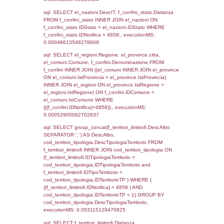
el_regioni_1.Regione as RegioneSL FROM
(((((a1_stabilimento LEFT JOIN el_comuni 
a1_stabilimento.ComuneStab = el_comuni.
LEFT JOIN el_province ON a1_stabilimento.
= el_province.IstProvincia) LEFT JOIN el_re
a1_stabilimento.RegioneStab = el_regioni.I
LEFT JOIN el_comuni AS el_comuni_1 ON
a1_stabilimento.IstComuneSL = el_comuni
LEFT JOIN el_province AS el_province_1 O
a1_stabilimento.IstProvinciaSL =
el_province_1.IstProvincia) LEFT JOIN el_re
el_regioni_1 ON a1_stabilimento.IstRegion
el_regioni_1.IstRegione where IDNotifica=4
executionMS: 0.00066709518432617
sql: SELECT a2p.Cognome, a2p.Nome FR
a2_ruolipersonale a2rp INNER JOIN a2_pe
a2rp.IDPersonale = a2p.IDPersonale WHE
(((a2p.IDNotifica)=4858) AND ((a2rp.IDTipoP
executionMS: 0.0030980110168457