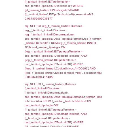
cod_territori_tipologia.IDTerritorioTP = 1)
cod_territori_tipologia.DescTipologiaTerritori
executionMS: 0.053115129470825
sql: SELECT f_territori_limitrofi.Distanza,
f_territori_limitrofi.Direzione,
f_territori_limitrofi.Denominazione,
f_territori_limitrofi.DescAltro,
cod_territori_tipologia.DescTipologiaTerrito
f_territori_limitrofi INNER JOIN cod_territori
(f_territori_limitrofi.IDTipologiaTerritorio =
cod_territori_tipologia.IDTipologiaTerritorio)
(f_territori_limitrofi.IDTipoTerritorio =
cod_territori_tipologia.IDTerritorioTP) WHER
(((f_territori_limitrofi.IDNotifica)=4858) AND
((f_territori_limitrofi.IDTipoTerritorio)=2)), ex
0.068266868591309
sql: SELECT f_territori_limitrofi.Distanza,
f_territori_limitrofi.Direzione,