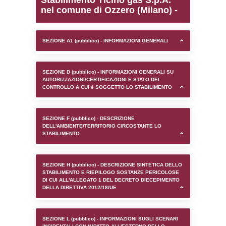
0.00018405914306641
sql: SELECT `tablename`, `userlevelid`, `p
`userlevelpermissions` WHERE `userlevelid` I
executionMS: 0.00089788436889648
Stabilimento Ticino gas 
nel comune di Ozzero (Mi
SEZIONE A1 (pubblico) - INFORMAZIONI 