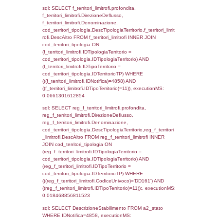
(f_territori_limitrofi.IDTipoTerritorio =
cod_territori_tipologia.IDTerritorioTP) WHER
(((f_territori_limitrofi.IDNotifica)=4858) AND
((f_territori_limitrofi.IDTipoTerritorio)=4)), ex
0.071318864822388
sql: SELECT f_territori_limitrofi.Distanza,
f_territori_limitrofi.Direzione,
f_territori_limitrofi.Denominazione,
cod_territori_tipologia.DescTipologiaTerritori
f_territori_limitrofi.DescAltro FROM f_territori
JOIN cod_territori_tipologia ON
(f_territori_limitrofi.IDTipologiaTerritorio =
cod_territori_tipologia.IDTipologiaTerritorio)
(f_territori_limitrofi.IDTipoTerritorio =
cod_territori_tipologia.IDTerritorioTP) WHER
(((f_territori_limitrofi.IDNotifica)=4858) AND
((f_territori_limitrofi.IDTipoTerritorio)=5)), ex
0.070203065872192