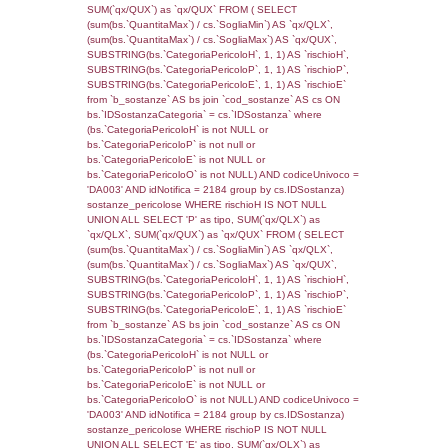
((f_territori_limitrofi.IDTipoTerritorio)=8)), ex
0.067802906036377
sql: SELECT reg_f_territori_limitrofi.Distanza
reg_f_territori_limitrofi.Direzione,
reg_f_territori_limitrofi.Denominazione,
cod_territori_tipologia.DescTipologiaTerritorio
_limitrofi.DescAltro FROM reg_f_territori_limi
JOIN cod_territori_tipologia ON
(reg_f_territori_limitrofi.IDTipologiaTerritorio =
cod_territori_tipologia.IDTipologiaTerritorio)
(reg_f_territori_limitrofi.IDTipoTerritorio =
cod_territori_tipologia.IDTerritorioTP) WHER
(((reg_f_territori_limitrofi.CodiceUnivoco)='
((reg_f_territori_limitrofi.IDTipoTerritorio)=8)
0.019344091415405
sql: SELECT f_territori_limitrofi.Distanza,
f_territori_limitrofi.Direzione,
f_territori_limitrofi.Denominazione,