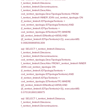
sql: SELECT a2p.Cognome, a2p.Nome FR
a2_ruolipersonale a2rp INNER JOIN a2_pe
a2rp.IDPersonale = a2p.IDPersonale WHE
(((a2p.IDNotifica)=4858) AND ((a2rp.IDTipoP
executionMS: 0.0025088787078857
sql: SELECT Cognome, Nome FROM
reg_a2_ruolipersonale INNER JOIN reg_a2
reg_a2_ruolipersonale.IDPersonale =
reg_a2_personale.IDPersonale WHERE
(((reg_a2_personale.CodiceUnivoco)='DD16
((reg_a2_ruolipersonale.IDTipoPersonale)=3
executionMS: 0.001147985458374
sql: SELECT cod_ipa_aoo.des_amm, d1_cont
d1_controlli.UntAmmTerr, d1_controlli.UffCo
d1_controlli.Regione, d1_controlli.Provincia,
d1_controlli.Comune, d1_controlli.Via, d1_co
d1_controlli.Email, d1_controlli.Pec FROM 
INNER JOIN d1_controlli ON cod_ipa_aoo.I