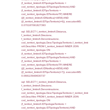
sql: SELECT el_regioni.Regione, el_province
el_comuni.Comune, f_confini.Denominazio
f_confini INNER JOIN ((el_comuni INNER JO
ON el_comuni.IstProvincia = el_province.IstP
INNER JOIN el_regioni ON el_province.IstR
el_regioni.IstRegione) ON f_confini.IDComu
el_comuni.IstComune WHERE
(((f_confini.IDNotifica)=4858));, executionMS
0.00052905082702637
sql: SELECT group_concat(f_territori_limitrof
SEPARATOR '; ') AS DescAltro,
cod_territori_tipologia.DescTipologiaTerrito
f_territori_limitrofi INNER JOIN cod_territori
(f_territori_limitrofi.IDTipologiaTerritorio =
cod_territori_tipologia.IDTipologiaTerritorio 
f_territori_limitrofi.IDTipoTerritorio =
cod_territori_tipologia.IDTerritorioTP ) WHER
((f_territori_limitrofi.IDNotifica) = 4858 ) AND