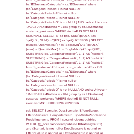
((f_territori_limitrofi.IDTipoTerritorio)=7)), ex
0.068778038024902
sql: SELECT f_territori_limitrofi.Distanza,
f_territori_limitrofi.Direzione,
f_territori_limitrofi.Denominazione,
cod_territori_tipologia.DescTipologiaTerritorio,
rofi.DescAltro FROM f_territori_limitrofi INN
cod_territori_tipologia ON
(f_territori_limitrofi.IDTipologiaTerritorio =
cod_territori_tipologia.IDTipologiaTerritorio)
(f_territori_limitrofi.IDTipoTerritorio =
cod_territori_tipologia.IDTerritorioTP) WHER
(((f_territori_limitrofi.IDNotifica)=4881) AND
((f_territori_limitrofi.IDTipoTerritorio)=8)), ex
0.06856894493103
sql: SELECT reg_f_territori_limitrofi.Distanza
reg_f_territori_limitrofi.Direzione,
reg_f_territori_limitrofi.Denominazione,