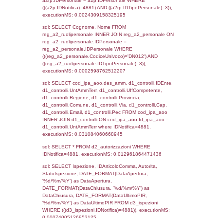
sql: SELECT `tablename`, `userlevelid`, `p
`userlevelpermissions` WHERE `userlevelid` I
executionMS: 0.00098609924316406
sql: SELECT a1.RagioneSociale, el_com.C
localita, el_prov.citta AS provincia,
DATE(n.DataInvioNotifica) as DataInvioNotifi
n.FileNotificaZip, n.DataFileNotificaZip FROM
LEFT JOIN infostabilimento i ON i.CodiceUn
n.CodiceUnivoco LEFT JOIN a1_stabilimen
a1.CodiceUnivoco = n.CodiceUnivoco LEFT
el_comuni AS el_com ON a1.ComuneStab 
el_com.IstComune LEFT JOIN el_province 
a1.ProvinciaStab = el_prov.IstProvincia W
n.IDNotifica = 4881;, executionMS: 0.002
sql: SELECT a1_stabilimento.*, el_comuni
ComuneST, el_province.citta as ProvinciaST
el_regioni.Regione as RegioneST, el_com
as ComuneSL, el_province_1.citta as Provi