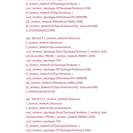
sql: SELECT el_regioni.Regione, el_province
el_comuni.Comune, f_confini.Denominazio
f_confini INNER JOIN ((el_comuni INNER JO
ON el_comuni.IstProvincia = el_province.IstP
INNER JOIN el_regioni ON el_province.IstR
el_regioni.IstRegione) ON f_confini.IDComu
el_comuni.IstComune WHERE
(((f_confini.IDNotifica)=4881));, executionMS
0.00065779685974121
sql: SELECT group_concat(f_territori_limitrof
SEPARATOR '; ') AS DescAltro,
cod_territori_tipologia.DescTipologiaTerrito
f_territori_limitrofi INNER JOIN cod_territori
(f_territori_limitrofi.IDTipologiaTerritorio =
cod_territori_tipologia.IDTipologiaTerritorio 
f_territori_limitrofi.IDTipoTerritorio =
cod_territori_tipologia.IDTerritorioTP ) WHER
((f_territori_limitrofi.IDNotifica) = 4881 ) AND