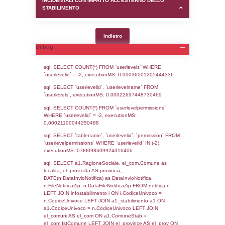
SEZIONE D (pubblico) - INFORMAZIONI G
AUTORIZZAZIONI/CERTIFICAZIONI E STAT
CONTROLLO A CUI è SOGGETTO LO STA
SEZIONE F (pubblico) - DESCRIZIONE
DELL'AMBIENTE/TERRITORIO CIRCOSTAN
STABILIMENTO
SEZIONE H (pubblico) - DESCRIZIONE SI
STABILIMENTO E RIEPILOGO SOSTANZE
DI CUI ALL'ALLEGATO 1 DEL DECRETO D
DELLA DIRETTIVA 2012/18/UE