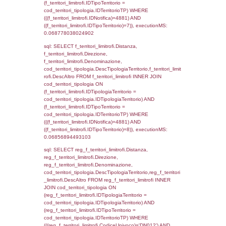
cod_territori_tipologia.IDTerritorioTP = 1)
cod_territori_tipologia.DescTipologiaTerritori
executionMS: 0.076548099517822
sql: SELECT f_territori_limitrofi.Distanza,
f_territori_limitrofi.Direzione,
f_territori_limitrofi.Denominazione,
f_territori_limitrofi.DescAltro,
cod_territori_tipologia.DescTipologiaTerrito
f_territori_limitrofi INNER JOIN cod_territori
(f_territori_limitrofi.IDTipologiaTerritorio =
cod_territori_tipologia.IDTipologiaTerritorio)
(f_territori_limitrofi.IDTipoTerritorio =
cod_territori_tipologia.IDTerritorioTP) WHER
(((f_territori_limitrofi.IDNotifica)=4881) AND
((f_territori_limitrofi.IDTipoTerritorio)=2)), ex
0.068560123443604
sql: SELECT f_territori_limitrofi.Distanza,
f_territori_limitrofi.Direzione,