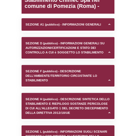
0.00021100044250488
sql: SELECT `tablename`, `userlevelid`, `p
`userlevelpermissions` WHERE `userlevelid` I
executionMS: 0.00098609924316406
Stabilimento Chimec Sp
comune di Pomezia (Rom
SEZIONE A1 (pubblico) - INFORMAZIONI 