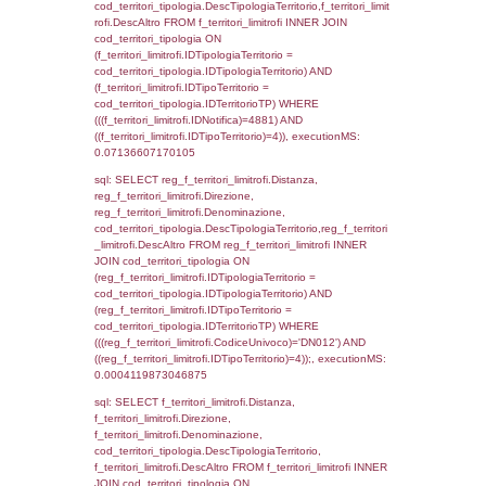
d1_controlli.UntAmmTerr where IDNotifica=4
executionMS: 0.031084060668945
sql: SELECT * FROM d2_autorizzazioni W
IDNotifica=4881, executionMS: 0.0129618
sql: SELECT Ispezione, IDArticoloComma, Au
StatoIspezione, DATE_FORMAT(DataApertu
'%d/%m/%Y') as DataApertura,
DATE_FORMAT(DataChiusura, '%d/%m/%Y')
DataChiusura, DATE_FORMAT(DataUltimoPI
'%d/%m/%Y') as DataUltimoPIR FROM d3_is
WHERE (((d3_ispezioni.IDNotifica)=4881)), 
0.00074005126953125
sql: SELECT el_nazioni.DescIT, f_confini_st
FROM f_confini_stato INNER JOIN el_nazio
f_confini_stato.IDStato = el_nazioni.IDSta
f_confini_stato.IDNotifica = 4881;, executi
0.00062799453735352