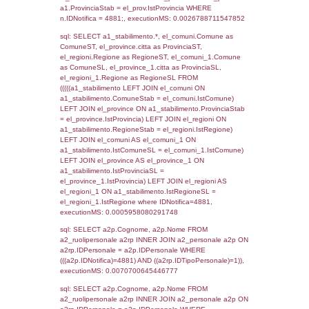
SEZIONE L (pubblico) - INFORMAZIONI S
INCIDENTALI CON IMPATTO ALL'ESTERN
STABILIMENTO
Indietro
Debug
sql: SELECT COUNT(*) FROM `userlevels`
`userlevelid` = -2, executionMS: 0.000360
sql: SELECT `userlevelid`, `userlevelname`
`userlevels`, executionMS: 0.00022697448
sql: SELECT COUNT(*) FROM `userlevelperm
WHERE `userlevelid` = -2, executionMS:
0.00021100044250488