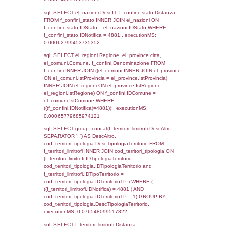
el_regioni_1.Regione as RegioneSL FROM
(((((a1_stabilimento LEFT JOIN el_comuni 
a1_stabilimento.ComuneStab = el_comuni.
LEFT JOIN el_province ON a1_stabilimento.
= el_province.IstProvincia) LEFT JOIN el_re
a1_stabilimento.RegioneStab = el_regioni.I
LEFT JOIN el_comuni AS el_comuni_1 ON
a1_stabilimento.IstComuneSL = el_comuni
LEFT JOIN el_province AS el_province_1 O
a1_stabilimento.IstProvinciaSL =
el_province_1.IstProvincia) LEFT JOIN el_re
el_regioni_1 ON a1_stabilimento.IstRegion
el_regioni_1.IstRegione where IDNotifica=4
executionMS: 0.0005958080291748
sql: SELECT a2p.Cognome, a2p.Nome FR
a2_ruolipersonale a2rp INNER JOIN a2_pe
a2rp.IDPersonale = a2p.IDPersonale WHE
(((a2p.IDNotifica)=4881) AND ((a2rp.IDTipoP
executionMS: 0.0070700645446777