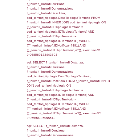
sql: SELECT a2p.Cognome, a2p.Nome FR
a2_ruolipersonale a2rp INNER JOIN a2_pe
a2rp.IDPersonale = a2p.IDPersonale WHE
(((a2p.IDNotifica)=4881) AND ((a2rp.IDTipoP
executionMS: 0.0024309158325195
sql: SELECT Cognome, Nome FROM
reg_a2_ruolipersonale INNER JOIN reg_a2
reg_a2_ruolipersonale.IDPersonale =
reg_a2_personale.IDPersonale WHERE
(((reg_a2_personale.CodiceUnivoco)='DN01
((reg_a2_ruolipersonale.IDTipoPersonale)=3
executionMS: 0.0002598762512207
sql: SELECT cod_ipa_aoo.des_amm, d1_cont
d1_controlli.UntAmmTerr, d1_controlli.UffCo
d1_controlli.Regione, d1_controlli.Provincia,
d1_controlli.Comune, d1_controlli.Via, d1_co
d1_controlli.Email, d1_controlli.Pec FROM 
INNER JOIN d1_controlli ON cod_ipa_aoo.I