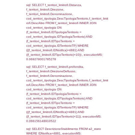
(f_territori_limitrofi.IDTipoTerritorio =
cod_territori_tipologia.IDTerritorioTP) WHER
(((f_territori_limitrofi.IDNotifica)=4881) AND
((f_territori_limitrofi.IDTipoTerritorio)=4)), ex
0.07136607170105
sql: SELECT reg_f_territori_limitrofi.Distanza
reg_f_territori_limitrofi.Direzione,
reg_f_territori_limitrofi.Denominazione,
cod_territori_tipologia.DescTipologiaTerritorio
_limitrofi.DescAltro FROM reg_f_territori_limi
JOIN cod_territori_tipologia ON
(reg_f_territori_limitrofi.IDTipologiaTerritorio =
cod_territori_tipologia.IDTipologiaTerritorio)
(reg_f_territori_limitrofi.IDTipoTerritorio =
cod_territori_tipologia.IDTerritorioTP) WHER
(((reg_f_territori_limitrofi.CodiceUnivoco)='
((reg_f_territori_limitrofi.IDTipoTerritorio)=4)
0.0004119873046875