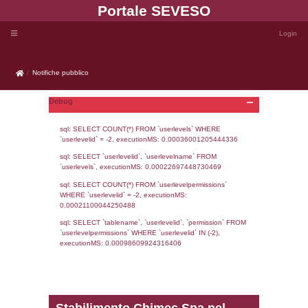
Portale SEVE
Notifiche pubblico
Notifiche pubblico
Debug
sql: SELECT COUNT(*) FROM `userlevels`
`userlevelid` = -2, executionMS: 0.000360
sql: SELECT `userlevelid`, `userlevelname`
`userlevels`, executionMS: 0.00022697448
sql: SELECT COUNT(*) FROM `userlevelperm
WHERE `userlevelid` = -2, executionMS: