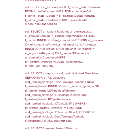
el_regioni_1.Regione as RegioneSL FROM
(((((a1_stabilimento LEFT JOIN el_comuni 
a1_stabilimento.ComuneStab = el_comuni.
LEFT JOIN el_province ON a1_stabilimento.
= el_province.IstProvincia) LEFT JOIN el_re
a1_stabilimento.RegioneStab = el_regioni.I
LEFT JOIN el_comuni AS el_comuni_1 ON
a1_stabilimento.IstComuneSL = el_comuni
LEFT JOIN el_province AS el_province_1 O
a1_stabilimento.IstProvinciaSL =
el_province_1.IstProvincia) LEFT JOIN el_re
el_regioni_1 ON a1_stabilimento.IstRegion
el_regioni_1.IstRegione where IDNotifica=4
executionMS: 0.00063490867614746
sql: SELECT a2p.Cognome, a2p.Nome FR
a2_ruolipersonale a2rp INNER JOIN a2_pe
a2rp.IDPersonale = a2p.IDPersonale WHE
(((a2p.IDNotifica)=4893) AND ((a2rp.IDTipoP
executionMS: 0.0027971267700195