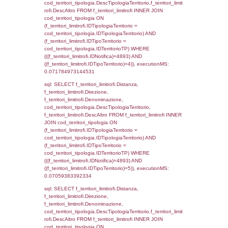
d1_controlli.UntAmmTerr where IDNotifica=4
executionMS: 0.02264404296875
sql: SELECT * FROM d2_autorizzazioni W
IDNotifica=4893, executionMS: 0.0077109
sql: SELECT Ispezione, IDArticoloComma, Au
StatoIspezione, DATE_FORMAT(DataApertu
'%d/%m/%Y') as DataApertura,
DATE_FORMAT(DataChiusura, '%d/%m/%Y')
DataChiusura, DATE_FORMAT(DataUltimoPI
'%d/%m/%Y') as DataUltimoPIR FROM d3_is
WHERE (((d3_ispezioni.IDNotifica)=4893)), 
0.00050187110900879
sql: SELECT el_nazioni.DescIT, f_confini_st
FROM f_confini_stato INNER JOIN el_nazio
f_confini_stato.IDStato = el_nazioni.IDSta
f_confini_stato.IDNotifica = 4893;, executi
0.00045394897460938