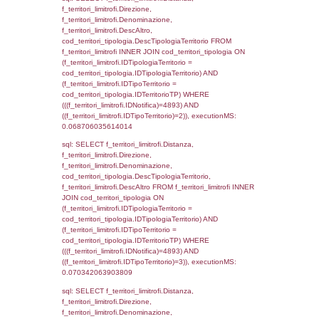
sql: SELECT a2p.Cognome, a2p.Nome FR
a2_ruolipersonale a2rp INNER JOIN a2_pe
a2rp.IDPersonale = a2p.IDPersonale WHE
(((a2p.IDNotifica)=4893) AND ((a2rp.IDTipoP
executionMS: 0.0042431354522705
sql: SELECT Cognome, Nome FROM
reg_a2_ruolipersonale INNER JOIN reg_a2
reg_a2_ruolipersonale.IDPersonale =
reg_a2_personale.IDPersonale WHERE
(((reg_a2_personale.CodiceUnivoco)='DD03
((reg_a2_ruolipersonale.IDTipoPersonale)=3
executionMS: 0.0024590492248535
sql: SELECT cod_ipa_aoo.des_amm, d1_cont
d1_controlli.UntAmmTerr, d1_controlli.UffCo
d1_controlli.Regione, d1_controlli.Provincia,
d1_controlli.Comune, d1_controlli.Via, d1_co
d1_controlli.Email, d1_controlli.Pec FROM 
INNER JOIN d1_controlli ON cod_ipa_aoo.I