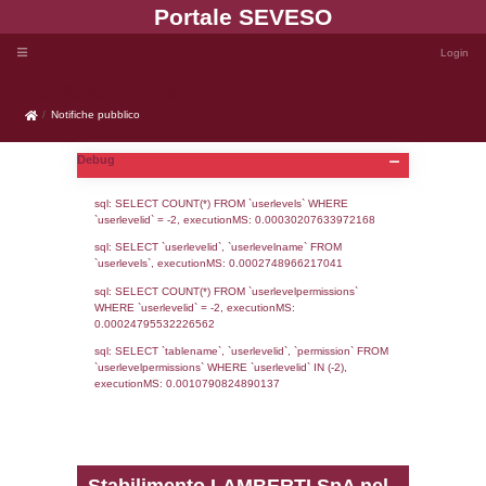
Portale SEVE
Notifiche pubblico
Notifiche pubblico
Debug
sql: SELECT COUNT(*) FROM `userlevels`
`userlevelid` = -2, executionMS: 0.000302
sql: SELECT `userlevelid`, `userlevelname`
`userlevels`, executionMS: 0.00027489662
sql: SELECT COUNT(*) FROM `userlevelperm
WHERE `userlevelid` = -2, executionMS: