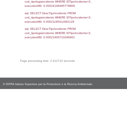
cod_territori_tipologia.IDTerritorioTP) WHER
(((f_territori_limitrofi.IDNotifica)=4893) AND
((f_territori_limitrofi.IDTipoTerritorio)=9)), ex
0.071201086044312
sql: SELECT reg_f_territori_limitrofi.Distanza
reg_f_territori_limitrofi.Direzione,
reg_f_territori_limitrofi.Denominazione,
cod_territori_tipologia.DescTipologiaTerritorio
_limitrofi.DescAltro FROM reg_f_territori_limi
JOIN cod_territori_tipologia ON
(reg_f_territori_limitrofi.IDTipologiaTerritorio =
cod_territori_tipologia.IDTipologiaTerritorio)
(reg_f_territori_limitrofi.IDTipoTerritorio =
cod_territori_tipologia.IDTerritorioTP) WHER
(((reg_f_territori_limitrofi.CodiceUnivoco)='
((reg_f_territori_limitrofi.IDTipoTerritorio)=9)
0.020141124725342
sql: SELECT f_territori_limitrofi.Distanza,