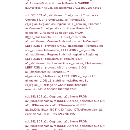
SEZIONE L (pubblico) - INFORMAZIONI S
INCIDENTALI CON IMPATTO ALL'ESTERN
STABILIMENTO
Indietro
Debug
sql: SELECT COUNT(*) FROM `userlevels`
`userlevelid` = -2, executionMS: 0.000302
sql: SELECT `userlevelid`, `userlevelname`
`userlevels`, executionMS: 0.00027489662
sql: SELECT COUNT(*) FROM `userlevelperm
WHERE `userlevelid` = -2, executionMS:
0.00024795532226562