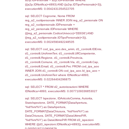
sql: SELECT `tablename`, `userlevelid`, `p
`userlevelpermissions` WHERE `userlevelid` I
executionMS: 0.0010790824890137
sql: SELECT a1.RagioneSociale, el_com.C
localita, el_prov.citta AS provincia,
DATE(n.DataInvioNotifica) as DataInvioNotifi
n.FileNotificaZip, n.DataFileNotificaZip FROM
LEFT JOIN infostabilimento i ON i.CodiceUn
n.CodiceUnivoco LEFT JOIN a1_stabilimen
a1.CodiceUnivoco = n.CodiceUnivoco LEFT
el_comuni AS el_com ON a1.ComuneStab 
el_com.IstComune LEFT JOIN el_province 
a1.ProvinciaStab = el_prov.IstProvincia W
n.IDNotifica = 4893;, executionMS: 0.011
sql: SELECT a1_stabilimento.*, el_comuni
ComuneST, el_province.citta as ProvinciaST
el_regioni.Regione as RegioneST, el_com
as ComuneSL, el_province_1.citta as Provi