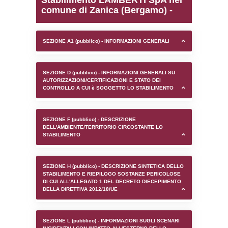
0.00024795532226562
sql: SELECT `tablename`, `userlevelid`, `p
`userlevelpermissions` WHERE `userlevelid` I
executionMS: 0.0010790824890137
Stabilimento LAMBERTI 
comune di Zanica (Berg
SEZIONE A1 (pubblico) - INFORMAZIONI 