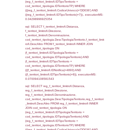
cod_territori_tipologia.IDTerritorioTP = 1)
cod_territori_tipologia.DescTipologiaTerritori
executionMS: 0.053215026855469
sql: SELECT f_territori_limitrofi.Distanza,
f_territori_limitrofi.Direzione,
f_territori_limitrofi.Denominazione,
f_territori_limitrofi.DescAltro,
cod_territori_tipologia.DescTipologiaTerrito
f_territori_limitrofi INNER JOIN cod_territori
(f_territori_limitrofi.IDTipologiaTerritorio =
cod_territori_tipologia.IDTipologiaTerritorio)
(f_territori_limitrofi.IDTipoTerritorio =
cod_territori_tipologia.IDTerritorioTP) WHER
(((f_territori_limitrofi.IDNotifica)=4893) AND
((f_territori_limitrofi.IDTipoTerritorio)=2)), ex
0.068706035614014
sql: SELECT f_territori_limitrofi.Distanza,
f_territori_limitrofi.Direzione,