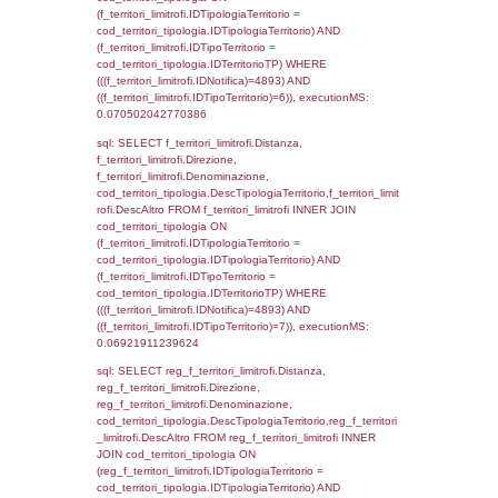
sql: SELECT el_regioni.Regione, el_province
el_comuni.Comune, f_confini.Denominazio
f_confini INNER JOIN ((el_comuni INNER JO
ON el_comuni.IstProvincia = el_province.IstP
INNER JOIN el_regioni ON el_province.IstR
el_regioni.IstRegione) ON f_confini.IDComu
el_comuni.IstComune WHERE
(((f_confini.IDNotifica)=4893));, executionMS
0.0005340576171875
sql: SELECT group_concat(f_territori_limitrof
SEPARATOR '; ') AS DescAltro,
cod_territori_tipologia.DescTipologiaTerrito
f_territori_limitrofi INNER JOIN cod_territori
(f_territori_limitrofi.IDTipologiaTerritorio =
cod_territori_tipologia.IDTipologiaTerritorio 
f_territori_limitrofi.IDTipoTerritorio =
cod_territori_tipologia.IDTerritorioTP ) WHER
((f_territori_limitrofi.IDNotifica) = 4893 ) AND