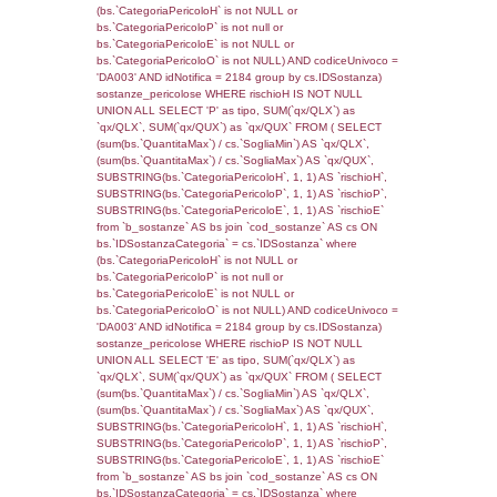
((reg_f_territori_limitrofi.IDTipoTerritorio)=7)
0.04298996925354
sql: SELECT f_territori_limitrofi.Distanza,
f_territori_limitrofi.Direzione,
f_territori_limitrofi.Denominazione,
cod_territori_tipologia.DescTipologiaTerritorio,
rofi.DescAltro FROM f_territori_limitrofi INN
cod_territori_tipologia ON
(f_territori_limitrofi.IDTipologiaTerritorio =
cod_territori_tipologia.IDTipologiaTerritorio)
(f_territori_limitrofi.IDTipoTerritorio =
cod_territori_tipologia.IDTerritorioTP) WHER
(((f_territori_limitrofi.IDNotifica)=4893) AND
((f_territori_limitrofi.IDTipoTerritorio)=8)), ex
0.070094108581543
sql: SELECT reg_f_territori_limitrofi.Distanza
reg_f_territori_limitrofi.Direzione,
reg_f_territori_limitrofi.Denominazione,