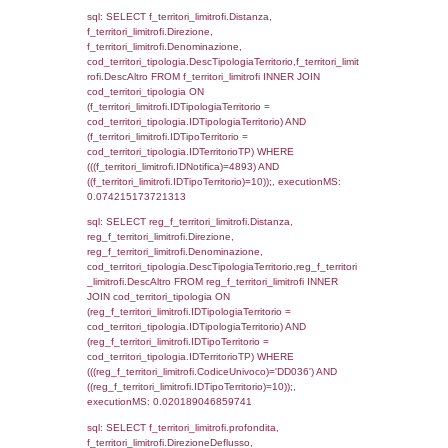
(f_territori_limitrofi.IDTipoTerritorio =
cod_territori_tipologia.IDTerritorioTP) WHER
(((f_territori_limitrofi.IDNotifica)=4893) AND
((f_territori_limitrofi.IDTipoTerritorio)=4)), ex
0.071784973144531
sql: SELECT f_territori_limitrofi.Distanza,
f_territori_limitrofi.Direzione,
f_territori_limitrofi.Denominazione,
cod_territori_tipologia.DescTipologiaTerritori
f_territori_limitrofi.DescAltro FROM f_territori
JOIN cod_territori_tipologia ON
(f_territori_limitrofi.IDTipologiaTerritorio =
cod_territori_tipologia.IDTipologiaTerritorio)
(f_territori_limitrofi.IDTipoTerritorio =
cod_territori_tipologia.IDTerritorioTP) WHER
(((f_territori_limitrofi.IDNotifica)=4893) AND
((f_territori_limitrofi.IDTipoTerritorio)=5)), ex
0.07059383392334