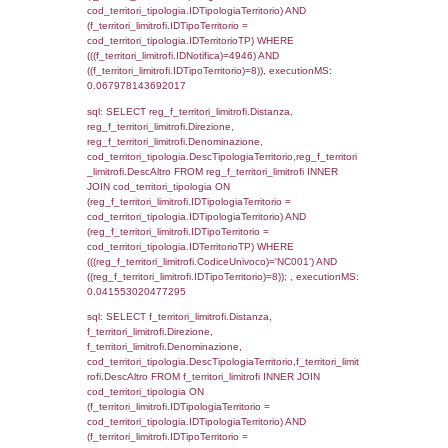
((f_territori_limitrofi.IDNotifica) = 4946 ) AND
cod_territori_tipologia.IDTerritorioTP = 1)
cod_territori_tipologia.DescTipologiaTerritori
executionMS: 0.077435970306396
sql: SELECT f_territori_limitrofi.Distanza,
f_territori_limitrofi.Direzione,
f_territori_limitrofi.Denominazione,
f_territori_limitrofi.DescAltro,
cod_territori_tipologia.DescTipologiaTerrito
f_territori_limitrofi INNER JOIN cod_territori
(f_territori_limitrofi.IDTipologiaTerritorio =
cod_territori_tipologia.IDTipologiaTerritorio)
(f_territori_limitrofi.IDTipoTerritorio =
cod_territori_tipologia.IDTerritorioTP) WHER
(((f_territori_limitrofi.IDNotifica)=4946) AND
((f_territori_limitrofi.IDTipoTerritorio)=2)), ex
0.068372964859009
sql: SELECT f_territori_limitrofi.Distanza,