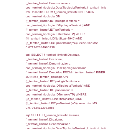
d1_controlli.Email, d1_controlli.Pec FROM 
INNER JOIN d1_controlli ON cod_ipa_aoo.I
d1_controlli.UntAmmTerr where IDNotifica=4
executionMS: 0.035422086715698
sql: SELECT * FROM d2_autorizzazioni W
IDNotifica=4946, executionMS: 0.0131518
sql: SELECT Ispezione, IDArticoloComma, Au
StatoIspezione, DATE_FORMAT(DataApertu
'%d/%m/%Y') as DataApertura,
DATE_FORMAT(DataChiusura, '%d/%m/%Y')
DataChiusura, DATE_FORMAT(DataUltimoPI
'%d/%m/%Y') as DataUltimoPIR FROM d3_is
WHERE (((d3_ispezioni.IDNotifica)=4946)), 
0.00069904327392578
sql: SELECT el_nazioni.DescIT, f_confini_st
FROM f_confini_stato INNER JOIN el_nazio
f_confini_stato.IDStato = el_nazioni.IDSta
f_confini_stato.IDNotifica = 4946;, executi