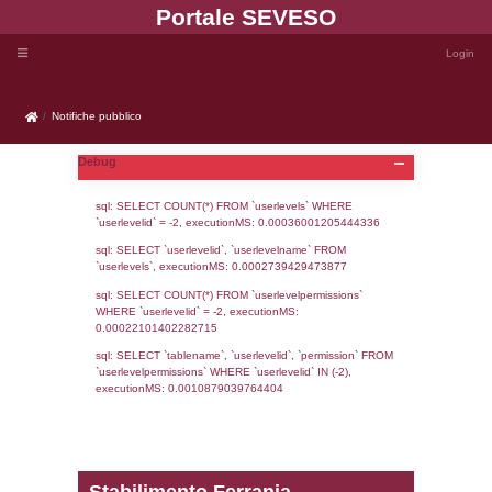
Portale SEVE
Notifiche pubblico
Notifiche pubblico
Debug
sql: SELECT COUNT(*) FROM `userlevels`
`userlevelid` = -2, executionMS: 0.000360
sql: SELECT `userlevelid`, `userlevelname`
`userlevels`, executionMS: 0.00027394294
sql: SELECT COUNT(*) FROM `userlevelperm
WHERE `userlevelid` = -2, executionMS: