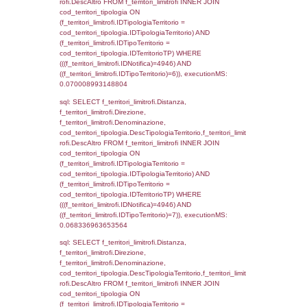
0.0006248950958252
sql: SELECT el_regioni.Regione, el_province
el_comuni.Comune, f_confini.Denominazio
f_confini INNER JOIN ((el_comuni INNER JO
ON el_comuni.IstProvincia = el_province.IstP
INNER JOIN el_regioni ON el_province.IstR
el_regioni.IstRegione) ON f_confini.IDComu
el_comuni.IstComune WHERE
(((f_confini.IDNotifica)=4946));, executionMS
0.00065112113952637
sql: SELECT group_concat(f_territori_limitrof
SEPARATOR '; ') AS DescAltro,
cod_territori_tipologia.DescTipologiaTerrito
f_territori_limitrofi INNER JOIN cod_territori
(f_territori_limitrofi.IDTipologiaTerritorio =
cod_territori_tipologia.IDTipologiaTerritorio 
f_territori_limitrofi.IDTipoTerritorio =
cod_territori_tipologia.IDTerritorioTP ) WHER