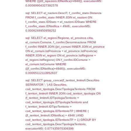
as ComuneSL, el_province_1.citta as Provi
el_regioni_1.Regione as RegioneSL FROM
(((((a1_stabilimento LEFT JOIN el_comuni 
a1_stabilimento.ComuneStab = el_comuni.
LEFT JOIN el_province ON a1_stabilimento.
= el_province.IstProvincia) LEFT JOIN el_re
a1_stabilimento.RegioneStab = el_regioni.I
LEFT JOIN el_comuni AS el_comuni_1 ON
a1_stabilimento.IstComuneSL = el_comuni
LEFT JOIN el_province AS el_province_1 O
a1_stabilimento.IstProvinciaSL =
el_province_1.IstProvincia) LEFT JOIN el_re
el_regioni_1 ON a1_stabilimento.IstRegion
el_regioni_1.IstRegione where IDNotifica=4
executionMS: 0.00075197219848633
sql: SELECT a2p.Cognome, a2p.Nome FR
a2_ruolipersonale a2rp INNER JOIN a2_pe
a2rp.IDPersonale = a2p.IDPersonale WHE
(((a2p.IDNotifica)=4946) AND ((a2rp.IDTipoP