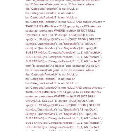
(((f_territori_limitrofi.IDNotifica)=4946) AND
((f_territori_limitrofi.IDTipoTerritorio)=8)), ex
0.067978143692017
sql: SELECT reg_f_territori_limitrofi.Distanza
reg_f_territori_limitrofi.Direzione,
reg_f_territori_limitrofi.Denominazione,
cod_territori_tipologia.DescTipologiaTerritorio
_limitrofi.DescAltro FROM reg_f_territori_limi
JOIN cod_territori_tipologia ON
(reg_f_territori_limitrofi.IDTipologiaTerritorio =
cod_territori_tipologia.IDTipologiaTerritorio)
(reg_f_territori_limitrofi.IDTipoTerritorio =
cod_territori_tipologia.IDTerritorioTP) WHER
(((reg_f_territori_limitrofi.CodiceUnivoco)='
((reg_f_territori_limitrofi.IDTipoTerritorio)=8)
0.041553020477295
sql: SELECT f_territori_limitrofi.Distanza,
f_territori_limitrofi.Direzione,