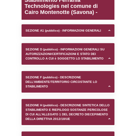
0.00022101402282715
sql: SELECT `tablename`, `userlevelid`, `p
`userlevelpermissions` WHERE `userlevelid` I
executionMS: 0.0010879039764404
Stabilimento Ferrania
Technologies nel comun
Cairo Montenotte (Savon
SEZIONE A1 (pubblico) - INFORMAZIONI 