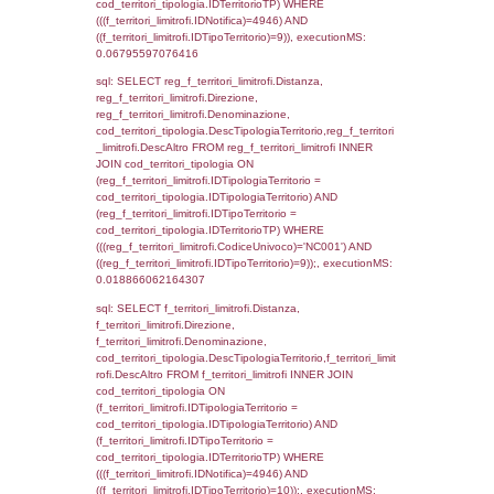
f_territori_limitrofi.Direzione,
f_territori_limitrofi.Denominazione,
cod_territori_tipologia.DescTipologiaTerritori
f_territori_limitrofi.DescAltro FROM f_territori
JOIN cod_territori_tipologia ON
(f_territori_limitrofi.IDTipologiaTerritorio =
cod_territori_tipologia.IDTipologiaTerritorio)
(f_territori_limitrofi.IDTipoTerritorio =
cod_territori_tipologia.IDTerritorioTP) WHER
(((f_territori_limitrofi.IDNotifica)=4946) AND
((f_territori_limitrofi.IDTipoTerritorio)=3)), ex
0.06981897354126
sql: SELECT f_territori_limitrofi.Distanza,
f_territori_limitrofi.Direzione,
f_territori_limitrofi.Denominazione,
cod_territori_tipologia.DescTipologiaTerritorio,
rofi.DescAltro FROM f_territori_limitrofi INN
cod_territori_tipologia ON