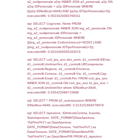
sql: SELECT `tablename`, `userlevelid`, `p
`userlevelpermissions` WHERE `userlevelid` I
executionMS: 0.0010879039764404
sql: SELECT a1.RagioneSociale, el_com.C
localita, el_prov.citta AS provincia,
DATE(n.DataInvioNotifica) as DataInvioNotifi
n.FileNotificaZip, n.DataFileNotificaZip FROM
LEFT JOIN infostabilimento i ON i.CodiceUn
n.CodiceUnivoco LEFT JOIN a1_stabilimen
a1.CodiceUnivoco = n.CodiceUnivoco LEFT
el_comuni AS el_com ON a1.ComuneStab 
el_com.IstComune LEFT JOIN el_province 
a1.ProvinciaStab = el_prov.IstProvincia W
n.IDNotifica = 4946;, executionMS: 0.010
sql: SELECT a1_stabilimento.*, el_comuni
ComuneST, el_province.citta as ProvinciaST
el_regioni.Regione as RegioneST, el_com