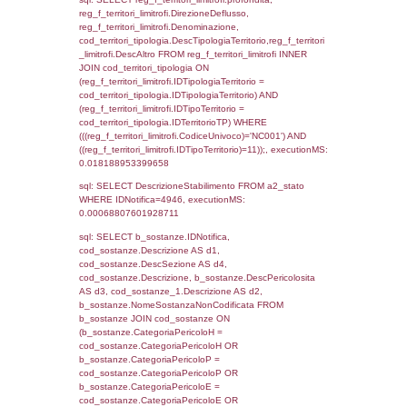
0.070624113082886
sql: SELECT f_territori_limitrofi.Distanza,
f_territori_limitrofi.Direzione,
f_territori_limitrofi.Denominazione,
cod_territori_tipologia.DescTipologiaTerritorio,
rofi.DescAltro FROM f_territori_limitrofi INN
cod_territori_tipologia ON
(f_territori_limitrofi.IDTipologiaTerritorio =
cod_territori_tipologia.IDTipologiaTerritorio)
(f_territori_limitrofi.IDTipoTerritorio =
cod_territori_tipologia.IDTerritorioTP) WHER
(((f_territori_limitrofi.IDNotifica)=4946) AND
((f_territori_limitrofi.IDTipoTerritorio)=6)), ex
0.070008993148804
sql: SELECT f_territori_limitrofi.Distanza,
f_territori_limitrofi.Direzione,
f_territori_limitrofi.Denominazione,
cod_territori_tipologia.DescTipologiaTerritorio,