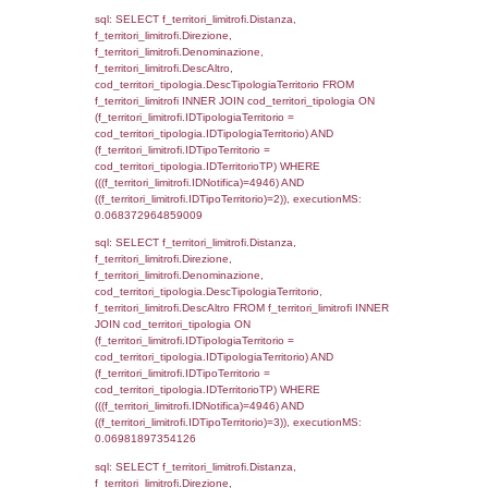
executionMS: 0.0066161155700684
sql: SELECT a2p.Cognome, a2p.Nome FR
a2_ruolipersonale a2rp INNER JOIN a2_pe
a2rp.IDPersonale = a2p.IDPersonale WHE
(((a2p.IDNotifica)=4946) AND ((a2rp.IDTipoP
executionMS: 0.0023429393768311
sql: SELECT Cognome, Nome FROM
reg_a2_ruolipersonale INNER JOIN reg_a2
reg_a2_ruolipersonale.IDPersonale =
reg_a2_personale.IDPersonale WHERE
(((reg_a2_personale.CodiceUnivoco)='NC00
((reg_a2_ruolipersonale.IDTipoPersonale)=3
executionMS: 0.0010409355163574
sql: SELECT cod_ipa_aoo.des_amm, d1_cont
d1_controlli.UntAmmTerr, d1_controlli.UffCo
d1_controlli.Regione, d1_controlli.Provincia,
d1_controlli.Comune, d1_controlli.Via, d1_co