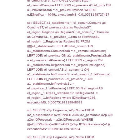
SEZIONE L (pubblico) - INFORMAZIONI S
INCIDENTALI CON IMPATTO ALL'ESTERN
STABILIMENTO
Indietro
Debug
sql: SELECT COUNT(*) FROM `userlevels`
`userlevelid` = -2, executionMS: 0.000360
sql: SELECT `userlevelid`, `userlevelname`
`userlevels`, executionMS: 0.00027394294
sql: SELECT COUNT(*) FROM `userlevelperm
WHERE `userlevelid` = -2, executionMS:
0.00022101402282715