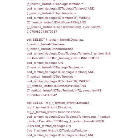
sql: SELECT el_regioni.Regione, el_province
el_comuni.Comune, f_confini.Denominazio
f_confini INNER JOIN ((el_comuni INNER JO
ON el_comuni.IstProvincia = el_province.IstP
INNER JOIN el_regioni ON el_province.IstR
el_regioni.IstRegione) ON f_confini.IDComu
el_comuni.IstComune WHERE
(((f_confini.IDNotifica)=4954));, executionMS
0.00053977966308594
sql: SELECT group_concat(f_territori_limitrof
SEPARATOR '; ') AS DescAltro,
cod_territori_tipologia.DescTipologiaTerrito
f_territori_limitrofi INNER JOIN cod_territori
(f_territori_limitrofi.IDTipologiaTerritorio =
cod_territori_tipologia.IDTipologiaTerritorio 
f_territori_limitrofi.IDTipoTerritorio =
cod_territori_tipologia.IDTerritorioTP ) WHER
((f_territori_limitrofi.IDNotifica) = 4954 ) AND