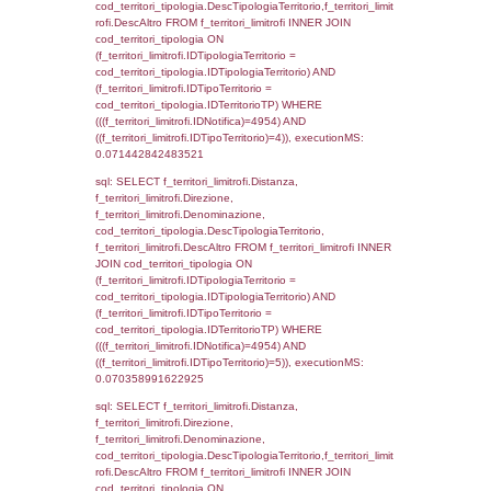
d1_controlli.UntAmmTerr where IDNotifica=4
executionMS: 0.023657083511353
sql: SELECT * FROM d2_autorizzazioni W
IDNotifica=4954, executionMS: 0.0083708
sql: SELECT Ispezione, IDArticoloComma, Au
StatoIspezione, DATE_FORMAT(DataApertu
'%d/%m/%Y') as DataApertura,
DATE_FORMAT(DataChiusura, '%d/%m/%Y')
DataChiusura, DATE_FORMAT(DataUltimoPI
'%d/%m/%Y') as DataUltimoPIR FROM d3_is
WHERE (((d3_ispezioni.IDNotifica)=4954)), 
0.0006098747253418
sql: SELECT el_nazioni.DescIT, f_confini_st
FROM f_confini_stato INNER JOIN el_nazio
f_confini_stato.IDStato = el_nazioni.IDSta
f_confini_stato.IDNotifica = 4954;, executi
0.000701904296875