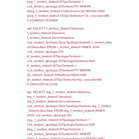
cod_territori_tipologia.IDTerritorioTP = 1)
cod_territori_tipologia.DescTipologiaTerritori
executionMS: 0.055050849914551
sql: SELECT f_territori_limitrofi.Distanza,
f_territori_limitrofi.Direzione,
f_territori_limitrofi.Denominazione,
f_territori_limitrofi.DescAltro,
cod_territori_tipologia.DescTipologiaTerrito
f_territori_limitrofi INNER JOIN cod_territori
(f_territori_limitrofi.IDTipologiaTerritorio =
cod_territori_tipologia.IDTipologiaTerritorio)
(f_territori_limitrofi.IDTipoTerritorio =
cod_territori_tipologia.IDTerritorioTP) WHER
(((f_territori_limitrofi.IDNotifica)=4954) AND
((f_territori_limitrofi.IDTipoTerritorio)=2)), ex
0.068671941757202
sql: SELECT f_territori_limitrofi.Distanza,
f_territori_limitrofi.Direzione,