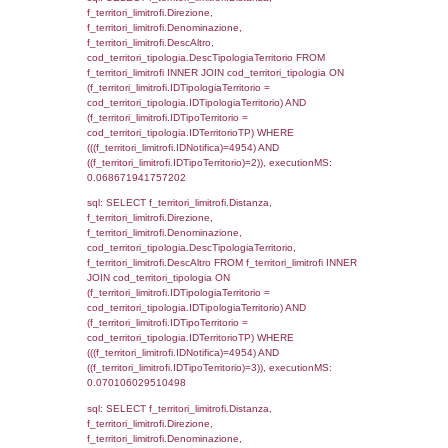
sql: SELECT a2p.Cognome, a2p.Nome FR
a2_ruolipersonale a2rp INNER JOIN a2_pe
a2rp.IDPersonale = a2p.IDPersonale WHE
(((a2p.IDNotifica)=4954) AND ((a2rp.IDTipoP
executionMS: 0.0023651123046875
sql: SELECT Cognome, Nome FROM
reg_a2_ruolipersonale INNER JOIN reg_a2
reg_a2_ruolipersonale.IDPersonale =
reg_a2_personale.IDPersonale WHERE
(((reg_a2_personale.CodiceUnivoco)='ND09
((reg_a2_ruolipersonale.IDTipoPersonale)=3
executionMS: 0.00097393989562988
sql: SELECT cod_ipa_aoo.des_amm, d1_cont
d1_controlli.UntAmmTerr, d1_controlli.UffCo
d1_controlli.Regione, d1_controlli.Provincia,
d1_controlli.Comune, d1_controlli.Via, d1_co
d1_controlli.Email, d1_controlli.Pec FROM 
INNER JOIN d1_controlli ON cod_ipa_aoo.I