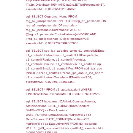
sql: SELECT `tablename`, `userlevelid`, `p
`userlevelpermissions` WHERE `userlevelid` I
executionMS: 0.00095891952514648
sql: SELECT a1.RagioneSociale, el_com.C
localita, el_prov.citta AS provincia,
DATE(n.DataInvioNotifica) as DataInvioNotifi
n.FileNotificaZip, n.DataFileNotificaZip FROM
LEFT JOIN infostabilimento i ON i.CodiceUn
n.CodiceUnivoco LEFT JOIN a1_stabilimen
a1.CodiceUnivoco = n.CodiceUnivoco LEFT
el_comuni AS el_com ON a1.ComuneStab 
el_com.IstComune LEFT JOIN el_province 
a1.ProvinciaStab = el_prov.IstProvincia W
n.IDNotifica = 4954;, executionMS: 0.002
sql: SELECT a1_stabilimento.*, el_comuni
ComuneST, el_province.citta as ProvinciaST
el_regioni.Regione as RegioneST, el_com
as ComuneSL, el_province_1.citta as Provi