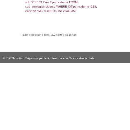
cod_territori_tipologia.IDTerritorioTP) WHER
(((f_territori_limitrofi.IDNotifica)=4954) AND
((f_territori_limitrofi.IDTipoTerritorio)=9)), ex
0.068084955215454
sql: SELECT reg_f_territori_limitrofi.Distanza
reg_f_territori_limitrofi.Direzione,
reg_f_territori_limitrofi.Denominazione,
cod_territori_tipologia.DescTipologiaTerritorio
_limitrofi.DescAltro FROM reg_f_territori_limi
JOIN cod_territori_tipologia ON
(reg_f_territori_limitrofi.IDTipologiaTerritorio =
cod_territori_tipologia.IDTipologiaTerritorio)
(reg_f_territori_limitrofi.IDTipoTerritorio =
cod_territori_tipologia.IDTerritorioTP) WHER
(((reg_f_territori_limitrofi.CodiceUnivoco)='
((reg_f_territori_limitrofi.IDTipoTerritorio)=9)
0.018824815750122
sql: SELECT f_territori_limitrofi.Distanza,