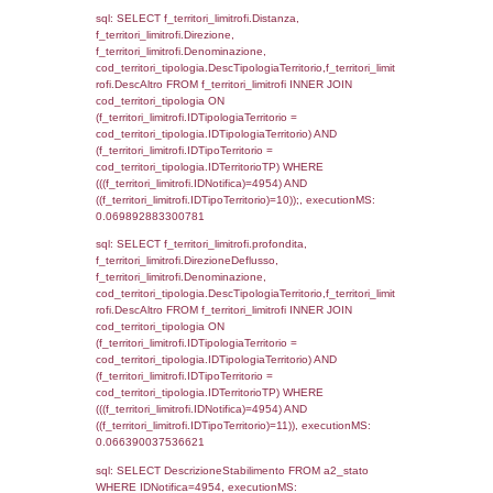
(f_territori_limitrofi.IDTipoTerritorio =
cod_territori_tipologia.IDTerritorioTP) WHER
(((f_territori_limitrofi.IDNotifica)=4954) AND
((f_territori_limitrofi.IDTipoTerritorio)=4)), ex
0.071442842483521
sql: SELECT f_territori_limitrofi.Distanza,
f_territori_limitrofi.Direzione,
f_territori_limitrofi.Denominazione,
cod_territori_tipologia.DescTipologiaTerritori
f_territori_limitrofi.DescAltro FROM f_territori
JOIN cod_territori_tipologia ON
(f_territori_limitrofi.IDTipologiaTerritorio =
cod_territori_tipologia.IDTipologiaTerritorio)
(f_territori_limitrofi.IDTipoTerritorio =
cod_territori_tipologia.IDTerritorioTP) WHER
(((f_territori_limitrofi.IDNotifica)=4954) AND
((f_territori_limitrofi.IDTipoTerritorio)=5)), ex
0.070358991622925