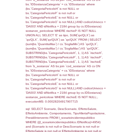
((reg_f_territori_limitrofi.IDTipoTerritorio)=7)
0.019995927810669
sql: SELECT f_territori_limitrofi.Distanza,
f_territori_limitrofi.Direzione,
f_territori_limitrofi.Denominazione,
cod_territori_tipologia.DescTipologiaTerritorio,
rofi.DescAltro FROM f_territori_limitrofi INN
cod_territori_tipologia ON
(f_territori_limitrofi.IDTipologiaTerritorio =
cod_territori_tipologia.IDTipologiaTerritorio)
(f_territori_limitrofi.IDTipoTerritorio =
cod_territori_tipologia.IDTerritorioTP) WHER
(((f_territori_limitrofi.IDNotifica)=4954) AND
((f_territori_limitrofi.IDTipoTerritorio)=8)), ex
0.068202972412109
sql: SELECT reg_f_territori_limitrofi.Distanza
reg_f_territori_limitrofi.Direzione,
reg_f_territori_limitrofi.Denominazione,