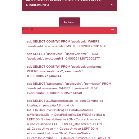
SEZIONE D (pubblico) - INFORMAZIONI G
AUTORIZZAZIONI/CERTIFICAZIONI E STAT
CONTROLLO A CUI è SOGGETTO LO STA
SEZIONE F (pubblico) - DESCRIZIONE
DELL'AMBIENTE/TERRITORIO CIRCOSTAN
STABILIMENTO
SEZIONE H (pubblico) - DESCRIZIONE SI
STABILIMENTO E RIEPILOGO SOSTANZE
DI CUI ALL'ALLEGATO 1 DEL DECRETO D
DELLA DIRETTIVA 2012/18/UE