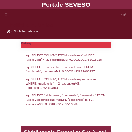
Portale SEVE
Notifiche pubblico
Notifiche pubblico
Debug
sql: SELECT COUNT(*) FROM `userlevels`
`userlevelid` = -2, executionMS: 0.000329
sql: SELECT `userlevelid`, `userlevelname`
`userlevels`, executionMS: 0.00022482872
sql: SELECT COUNT(*) FROM `userlevelperm
WHERE `userlevelid` = -2, executionMS: