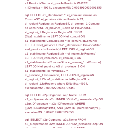
SEZIONE L (pubblico) - INFORMAZIONI S
INCIDENTALI CON IMPATTO ALL'ESTERN
STABILIMENTO
Indietro
Debug
sql: SELECT COUNT(*) FROM `userlevels`
`userlevelid` = -2, executionMS: 0.000329
sql: SELECT `userlevelid`, `userlevelname`
`userlevels`, executionMS: 0.00022482872
sql: SELECT COUNT(*) FROM `userlevelperm
WHERE `userlevelid` = -2, executionMS:
0.00018882751464844