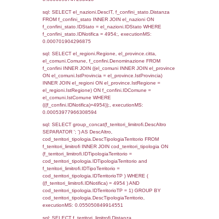
el_regioni_1.Regione as RegioneSL FROM
(((((a1_stabilimento LEFT JOIN el_comuni 
a1_stabilimento.ComuneStab = el_comuni.
LEFT JOIN el_province ON a1_stabilimento.
= el_province.IstProvincia) LEFT JOIN el_re
a1_stabilimento.RegioneStab = el_regioni.I
LEFT JOIN el_comuni AS el_comuni_1 ON
a1_stabilimento.IstComuneSL = el_comuni
LEFT JOIN el_province AS el_province_1 O
a1_stabilimento.IstProvinciaSL =
el_province_1.IstProvincia) LEFT JOIN el_re
el_regioni_1 ON a1_stabilimento.IstRegion
el_regioni_1.IstRegione where IDNotifica=4
executionMS: 0.00062799453735352
sql: SELECT a2p.Cognome, a2p.Nome FR
a2_ruolipersonale a2rp INNER JOIN a2_pe
a2rp.IDPersonale = a2p.IDPersonale WHE
(((a2p.IDNotifica)=4954) AND ((a2rp.IDTipoP
executionMS: 0.0070149898529053