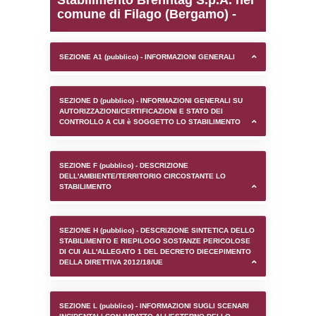
0.00018882751464844
sql: SELECT `tablename`, `userlevelid`, `p
`userlevelpermissions` WHERE `userlevelid` I
executionMS: 0.00095891952514648
Stabilimento Brenntag S.
comune di Filago (Berga
SEZIONE A1 (pubblico) - INFORMAZIONI 