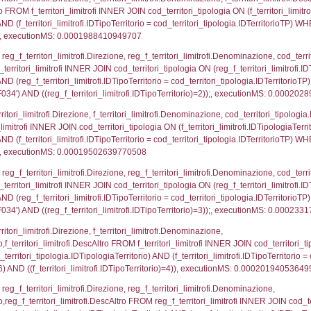
p.Cognome, a2p.Nome FROM a2_ruolipersonale a2r
ica)=5026) AND ((a2rp.IDTipoPersonale)=3)), execut
_ipa_aoo.des_amm, d1_controlli.IDEnte, d1_controlli.
mune, d1_controlli.Via, d1_controlli.Cap, d1_contro
ntAmmTerr where IDNotifica=5026, executionMS: 0.0
FROM d2_autorizzazioni WHERE IDNotifica=5026, e
pezione, IDArticoloComma, Autorita, StatoIspezion
 DataChiusura, DATE_FORMAT(DataUltimoPIR, '%d/%m
0.00020503997802734
nazioni.DescIT, f_confini_stato.Distanza FROM f_con
.IDNotifica = 5026;, executionMS: 0.00019001960754
nazioni.DescIT, reg_f_confini_stato.Distanza FROM re