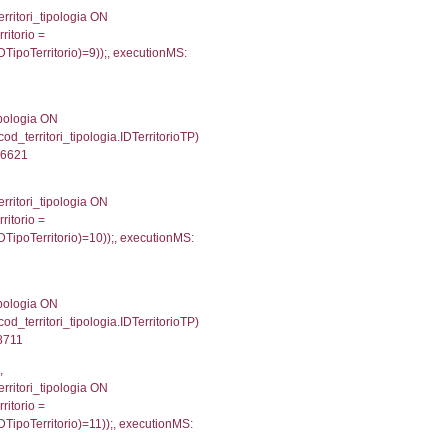
.Direzione, reg_f_territori_limitrofi.Denominazione, cod_
JOIN cod_territori_tipologia ON (reg_f_territori_limitrof
trofi.IDTipoTerritorio = cod_territori_tipologia.IDTerri
tori_limitrofi.IDTipoTerritorio)=3));, executionMS: 0.
, f_territori_limitrofi.Denominazione,
scAltro FROM f_territori_limitrofi INNER JOIN cod_territ
ologiaTerritorio) AND (f_territori_limitrofi.IDTipoTerrito
itrofi.IDTipoTerritorio)=4)), executionMS: 0.000201940
.Direzione, reg_f_territori_limitrofi.Denominazione,
fi.DescAltro FROM reg_f_territori_limitrofi INNER JOIN c
IDTipologiaTerritorio) AND (reg_f_territori_limitrofi.IDTi
ofi.CodiceUnivoco)='DF034') AND ((reg_f_territori_limitr
e, f_territori_limitrofi.Denominazione, cod_territori_tipo
territori_tipologia ON (f_territori_limitrofi.IDTipologiaT