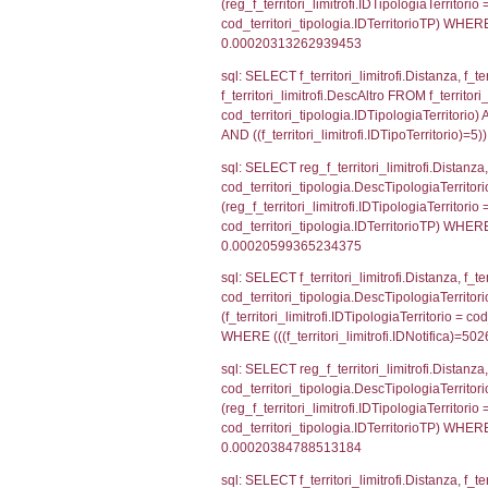
WHERE (((reg_f
sql: SELECT el_
el_comuni.IstPr
el_comuni.IstC
sql: SELECT el
el_province ON 
= el_comuni.Is
sql: SELECT grou
cod_territori_tip
cod_territori_ti
cod_territori_t
sql: SELECT grou
INNER JOIN cod_te
= cod_territori_