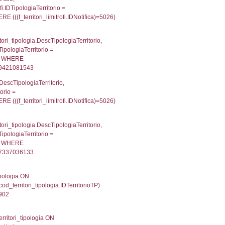
p INNER JOIN a2_personale a2p ON a2rp.IDPersona
ionMS: 0.00020289421081543
UntAmmTerr, d1_controlli.UffCompetente, d1_controlli
lli.Email, d1_controlli.Pec FROM cod_ipa_aoo INNER 
0026392936706543
xecutionMS: 0.00023007392883301
e, DATE_FORMAT(DataApertura, '%d/%m/%Y') as Data
/%Y') as DataUltimoPIR FROM d3_ispezioni WHERE (
fini_stato INNER JOIN el_nazioni ON f_confini_stato.
395
g_f_confini_stato INNER JOIN el_nazioni ON reg_f_co