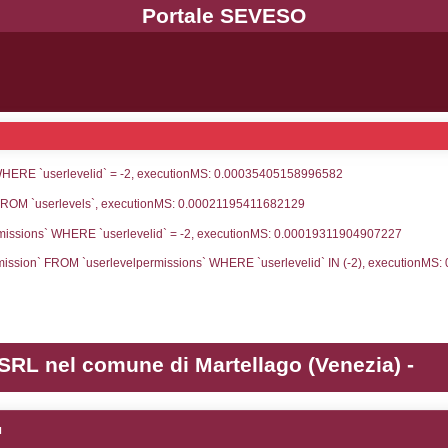
UNT(*) FROM `userlevels` WHERE `userlevelid` = -
erlevelid`, `userlevelname` FROM `userlevels`, ex
UNT(*) FROM `userlevelpermissions` WHERE `userle
blename`, `userlevelid`, `permission` FROM `userle