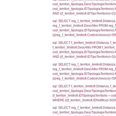
sql: SELECT a2
(((a2p.IDNotif
sql: SELECT cod
d1_controlli.Co
d1_controlli.U
sql: SELECT * 
sql: SELECT Is
'%d/%m/%Y') as
executionMS: 
sql: SELECT el_
f_confini_stato
sql: SELECT el_