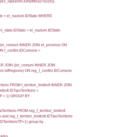
velid` = -2, executionMS: 0.00019311904907227
velpermissions` WHERE `userlevelid` IN (-2), execut
ta AS provincia, DATE(n.DataInvioNotifica) as DataInv
i ON i.CodiceUnivoco = n.CodiceUnivoco LEFT JOIN a1
= el_com.IstComune LEFT JOIN el_province AS el_pr
province.citta as ProvinciaST, el_regioni.Regione 
ne as RegioneSL FROM (((((a1_stabilimento LEFT JO
vinciaStab = el_province.IstProvincia) LEFT JOIN el
_stabilimento.IstComuneSL = el_comuni_1.IstComune
OIN el_regioni AS el_regioni_1 ON a1_stabilimento.I
p INNER JOIN a2_personale a2p ON a2rp.IDPersona
ionMS: 0.00020599365234375