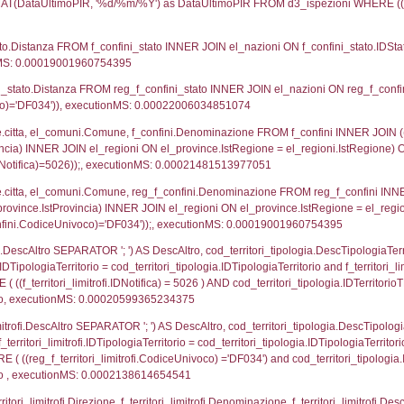
UNT(*) FROM `userlevelpermissions` WHERE `userle
blename`, `userlevelid`, `permission` FROM `userle
agioneSociale, el_com.Comune as localita, el_prov.cit
icaZip FROM notifica n LEFT JOIN infostabilimento 
o LEFT JOIN el_comuni AS el_com ON a1.ComuneStab 
fica = 5026;, executionMS: 0.0004270076751709
stabilimento.*, el_comuni.Comune as ComuneST, el_
rovince_1.citta as ProvinciaSL, el_regioni_1.Regio
mune) LEFT JOIN el_province ON a1_stabilimento.Pro
Regione) LEFT JOIN el_comuni AS el_comuni_1 ON a1
.IstProvinciaSL = el_province_1.IstProvincia) LEFT J
6, executionMS: 0.00031590461730957
p.Cognome, a2p.Nome FROM a2_ruolipersonale a2r
ica)=5026) AND ((a2rp.IDTipoPersonale)=1)), execut