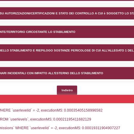
ento PUBLIGAS SRL nel comun
lico) - INFORMAZIONI GENERALI
lico) - INFORMAZIONI GENERALI SU AUTORIZZAZIONI/CER
lico) - DESCRIZIONE DELL'AMBIENTE/TERRITORIO CIRCOS