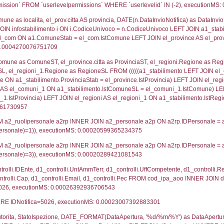
lico) - DESCRIZIONE SINTETICA DELLO STABILIMENTO E
lico) - INFORMAZIONI SUGLI SCENARI INCIDENTALI CON I
UNT(*) FROM `userlevels` WHERE `userlevelid` = -
erlevelid`, `userlevelname` FROM `userlevels`, ex