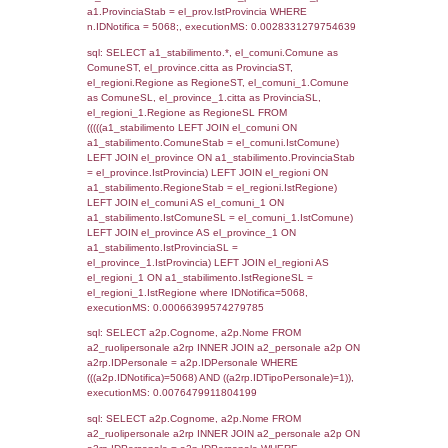
SEZIONE L (pubblico) - INFORMAZIONI S
INCIDENTALI CON IMPATTO ALL'ESTERN
STABILIMENTO
Indietro
Debug
sql: SELECT COUNT(*) FROM `userlevels`
`userlevelid` = -2, executionMS: 0.000296
sql: SELECT `userlevelid`, `userlevelname`
`userlevels`, executionMS: 0.00023293495
sql: SELECT COUNT(*) FROM `userlevelperm
WHERE `userlevelid` = -2, executionMS:
0.00020408630371094