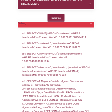
SEZIONE D (pubblico) - INFORMAZIONI G
AUTORIZZAZIONI/CERTIFICAZIONI E STAT
CONTROLLO A CUI è SOGGETTO LO STA
SEZIONE F (pubblico) - DESCRIZIONE
DELL'AMBIENTE/TERRITORIO CIRCOSTAN
STABILIMENTO
SEZIONE H (pubblico) - DESCRIZIONE SI
STABILIMENTO E RIEPILOGO SOSTANZE
DI CUI ALL'ALLEGATO 1 DEL DECRETO D
DELLA DIRETTIVA 2012/18/UE