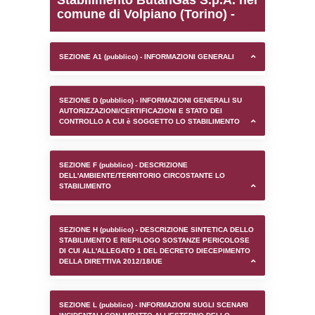
0.00020408630371094
sql: SELECT `tablename`, `userlevelid`, `p
`userlevelpermissions` WHERE `userlevelid` I
executionMS: 0.00097894668579102
Stabilimento ButanGas S
comune di Volpiano (Tori
SEZIONE A1 (pubblico) - INFORMAZIONI 