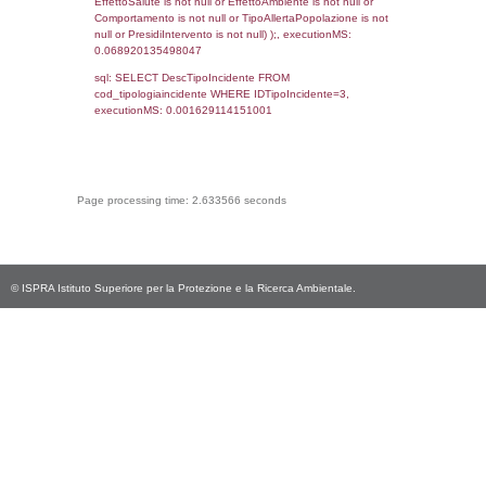
((f_territori_limitrofi.IDTipoTerritorio)=9)), ex
0.068204879760742
sql: SELECT reg_f_territori_limitrofi.Distanza
reg_f_territori_limitrofi.Direzione,
reg_f_territori_limitrofi.Denominazione,
cod_territori_tipologia.DescTipologiaTerritorio
_limitrofi.DescAltro FROM reg_f_territori_limi
JOIN cod_territori_tipologia ON
(reg_f_territori_limitrofi.IDTipologiaTerritorio =
cod_territori_tipologia.IDTipologiaTerritorio)
(reg_f_territori_limitrofi.IDTipoTerritorio =
cod_territori_tipologia.IDTerritorioTP) WHER
(((reg_f_territori_limitrofi.CodiceUnivoco)='
((reg_f_territori_limitrofi.IDTipoTerritorio)=9)
0.018923997879028
sql: SELECT f_territori_limitrofi.Distanza,
f_territori_limitrofi.Direzione,
f_territori_limitrofi.Denominazione,