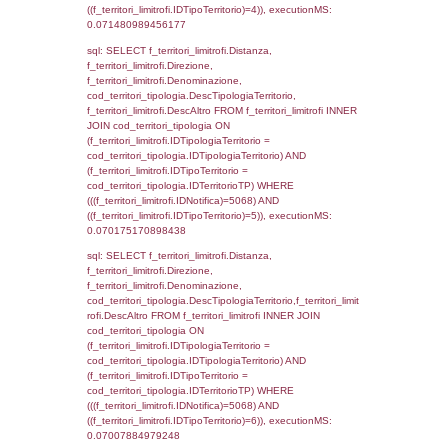
'%d/%m/%Y') as DataApertura,
DATE_FORMAT(DataChiusura, '%d/%m/%Y')
DataChiusura, DATE_FORMAT(DataUltimoPI
'%d/%m/%Y') as DataUltimoPIR FROM d3_is
WHERE (((d3_ispezioni.IDNotifica)=5068)), 
0.00041294097900391
sql: SELECT el_nazioni.DescIT, f_confini_st
FROM f_confini_stato INNER JOIN el_nazio
f_confini_stato.IDStato = el_nazioni.IDSta
f_confini_stato.IDNotifica = 5068;, executi
0.00036406517028809
sql: SELECT el_regioni.Regione, el_province
el_comuni.Comune, f_confini.Denominazio
f_confini INNER JOIN ((el_comuni INNER JO
ON el_comuni.IstProvincia = el_province.IstP
INNER JOIN el_regioni ON el_province.IstR
el_regioni.IstRegione) ON f_confini.IDComu
el_comuni.IstComune WHERE