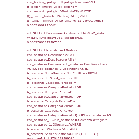
f_territori_limitrofi.Denominazione,
cod_territori_tipologia.DescTipologiaTerritori
f_territori_limitrofi.DescAltro FROM f_territori
JOIN cod_territori_tipologia ON
(f_territori_limitrofi.IDTipologiaTerritorio =
cod_territori_tipologia.IDTipologiaTerritorio)
(f_territori_limitrofi.IDTipoTerritorio =
cod_territori_tipologia.IDTerritorioTP) WHER
(((f_territori_limitrofi.IDNotifica)=5068) AND
((f_territori_limitrofi.IDTipoTerritorio)=5)), ex
0.070175170898438
sql: SELECT f_territori_limitrofi.Distanza,
f_territori_limitrofi.Direzione,
f_territori_limitrofi.Denominazione,
cod_territori_tipologia.DescTipologiaTerritorio,
rofi.DescAltro FROM f_territori_limitrofi INN
cod_territori_tipologia ON
(f_territori_limitrofi.IDTipologiaTerritorio =