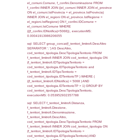
el_regioni_1.Regione as RegioneSL FROM
(((((a1_stabilimento LEFT JOIN el_comuni 
a1_stabilimento.ComuneStab = el_comuni.
LEFT JOIN el_province ON a1_stabilimento.
= el_province.IstProvincia) LEFT JOIN el_re
a1_stabilimento.RegioneStab = el_regioni.I
LEFT JOIN el_comuni AS el_comuni_1 ON
a1_stabilimento.IstComuneSL = el_comuni
LEFT JOIN el_province AS el_province_1 O
a1_stabilimento.IstProvinciaSL =
el_province_1.IstProvincia) LEFT JOIN el_re
el_regioni_1 ON a1_stabilimento.IstRegion
el_regioni_1.IstRegione where IDNotifica=5
executionMS: 0.00066399574279785
sql: SELECT a2p.Cognome, a2p.Nome FR
a2_ruolipersonale a2rp INNER JOIN a2_pe
a2rp.IDPersonale = a2p.IDPersonale WHE
(((a2p.IDNotifica)=5068) AND ((a2rp.IDTipoP
executionMS: 0.0076479911804199