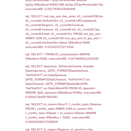
sql: SELECT `tablename`, `userlevelid`, `p
`userlevelpermissions` WHERE `userlevelid` I
executionMS: 0.00097894668579102
sql: SELECT a1.RagioneSociale, el_com.C
localita, el_prov.citta AS provincia,
DATE(n.DataInvioNotifica) as DataInvioNotifi
n.FileNotificaZip, n.DataFileNotificaZip FROM
LEFT JOIN infostabilimento i ON i.CodiceUn
n.CodiceUnivoco LEFT JOIN a1_stabilimen
a1.CodiceUnivoco = n.CodiceUnivoco LEFT
el_comuni AS el_com ON a1.ComuneStab 
el_com.IstComune LEFT JOIN el_province 
a1.ProvinciaStab = el_prov.IstProvincia W
n.IDNotifica = 5068;, executionMS: 0.002
sql: SELECT a1_stabilimento.*, el_comuni
ComuneST, el_province.citta as ProvinciaST
el_regioni.Regione as RegioneST, el_com
as ComuneSL, el_province_1.citta as Provi