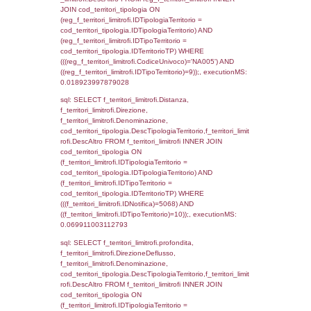
(((f_territori_limitrofi.IDNotifica)=5068) AND
((f_territori_limitrofi.IDTipoTerritorio)=3)), ex
0.069681882858276
sql: SELECT f_territori_limitrofi.Distanza,
f_territori_limitrofi.Direzione,
f_territori_limitrofi.Denominazione,
cod_territori_tipologia.DescTipologiaTerritorio,
rofi.DescAltro FROM f_territori_limitrofi INN
cod_territori_tipologia ON
(f_territori_limitrofi.IDTipologiaTerritorio =
cod_territori_tipologia.IDTipologiaTerritorio)
(f_territori_limitrofi.IDTipoTerritorio =
cod_territori_tipologia.IDTerritorioTP) WHER
(((f_territori_limitrofi.IDNotifica)=5068) AND
((f_territori_limitrofi.IDTipoTerritorio)=4)), ex
0.071480989456177
sql: SELECT f_territori_limitrofi.Distanza,
f_territori_limitrofi.Direzione,