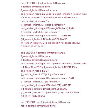
(((f_confini.IDNotifica)=5068));, executionMS
0.00041913986206055
sql: SELECT group_concat(f_territori_limitrof
SEPARATOR '; ') AS DescAltro,
cod_territori_tipologia.DescTipologiaTerrito
f_territori_limitrofi INNER JOIN cod_territori
(f_territori_limitrofi.IDTipologiaTerritorio =
cod_territori_tipologia.IDTipologiaTerritorio 
f_territori_limitrofi.IDTipoTerritorio =
cod_territori_tipologia.IDTerritorioTP ) WHER
((f_territori_limitrofi.IDNotifica) = 5068 ) AND
cod_territori_tipologia.IDTerritorioTP = 1)
cod_territori_tipologia.DescTipologiaTerritori
executionMS: 0.053952932357788
sql: SELECT f_territori_limitrofi.Distanza,
f_territori_limitrofi.Direzione,
f_territori_limitrofi.Denominazione,
f_territori_limitrofi.DescAltro,