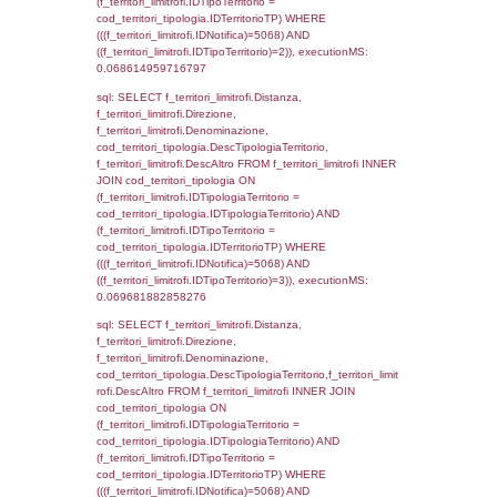
sql: SELECT a2p.Cognome, a2p.Nome FR
a2_ruolipersonale a2rp INNER JOIN a2_pe
a2rp.IDPersonale = a2p.IDPersonale WHE
(((a2p.IDNotifica)=5068) AND ((a2rp.IDTipoP
executionMS: 0.0027809143066406
sql: SELECT cod_ipa_aoo.des_amm, d1_cont
d1_controlli.UntAmmTerr, d1_controlli.UffCo
d1_controlli.Regione, d1_controlli.Provincia,
d1_controlli.Comune, d1_controlli.Via, d1_co
d1_controlli.Email, d1_controlli.Pec FROM 
INNER JOIN d1_controlli ON cod_ipa_aoo.I
d1_controlli.UntAmmTerr where IDNotifica=5
executionMS: 0.022422075271606
sql: SELECT * FROM d2_autorizzazioni W
IDNotifica=5068, executionMS: 0.0079600
sql: SELECT Ispezione, IDArticoloComma, Au
StatoIspezione, DATE_FORMAT(DataApertu