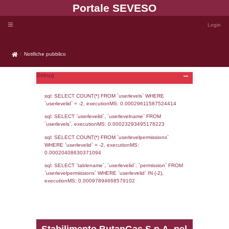
Portale SEVE
Notifiche pubblico
Notifiche pubblico
Debug
sql: SELECT COUNT(*) FROM `userlevels`
`userlevelid` = -2, executionMS: 0.000296
sql: SELECT `userlevelid`, `userlevelname`
`userlevels`, executionMS: 0.00023293495
sql: SELECT COUNT(*) FROM `userlevelperm
WHERE `userlevelid` = -2, executionMS: