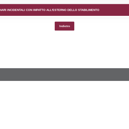
lico) - DESCRIZIONE DELL'AMBIENTE/TERRITORIO CIRCOS
lico) - DESCRIZIONE SINTETICA DELLO STABILIMENTO E
lico) - INFORMAZIONI SUGLI SCENARI INCIDENTALI CON I