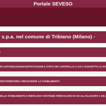
nto ACS-Dobfar s.p.a. nel co
lico) - INFORMAZIONI GENERALI
lico) - INFORMAZIONI GENERALI SU AUTORIZZAZIONI/CER