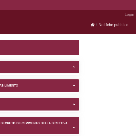
Portale SEVESO
mune di Tribiano (Milano) -
TIFICAZIONI E STATO DEI CONTROLLO A CUI è SOGGETTO 