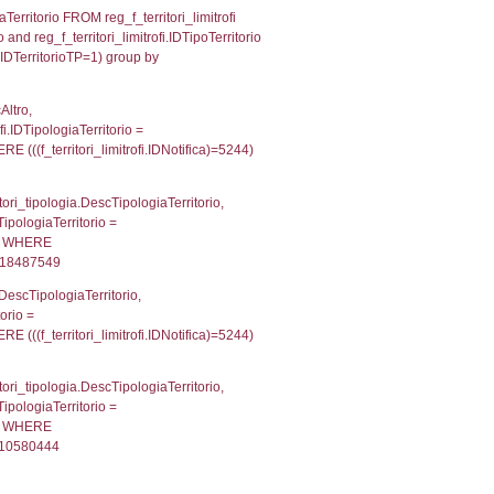
ionMS: 0.0032169818878174
p INNER JOIN a2_personale a2p ON a2rp.IDPersona
ionMS: 0.0024919509887695
IN reg_a2_personale ON reg_a2_ruolipersonale.ID
_ruolipersonale.IDTipoPersonale)=3)), executionM
UntAmmTerr, d1_controlli.UffCompetente, d1_controlli
lli.Email, d1_controlli.Pec FROM cod_ipa_aoo INNER 
22106885910034
xecutionMS: 0.0078189373016357
'DU018' , executionMS: 0.0021810531616211
e, DATE_FORMAT(DataApertura, '%d/%m/%Y') as Data
/%Y') as DataUltimoPIR FROM d3_ispezioni WHERE (