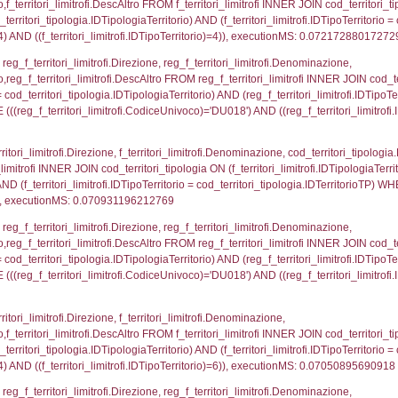
0.00063014030456543
nazioni.DescIT, f_confini_stato.Distanza FROM f_con
.IDNotifica = 5244;, executionMS: 0.00045514106750
nazioni.DescIT, reg_f_confini_stato.Distanza FROM re
_confini_stato.CodiceUnivoco)='DU018')), executi
regioni.Regione, el_province.citta, el_comuni.Com
ovincia = el_province.IstProvincia) INNER JOIN el_re
omune WHERE (((f_confini.IDNotifica)=5244));, exe
_regioni.Regione, el_province.citta, el_comuni.Com
el_comuni.IstProvincia = el_province.IstProvincia) 
tComune WHERE (((reg_f_confini.CodiceUnivoco)='D
p_concat(f_territori_limitrofi.DescAltro SEPARATOR '; 
ologia ON (f_territori_limitrofi.IDTipologiaTerritorio = c