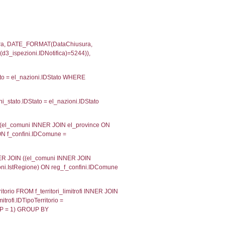
velid` = -2, executionMS: 0.0002140998840332
velpermissions` WHERE `userlevelid` IN (-2), execut
ta AS provincia, DATE(n.DataInvioNotifica) as DataInv
i ON i.CodiceUnivoco = n.CodiceUnivoco LEFT JOIN a1
= el_com.IstComune LEFT JOIN el_province AS el_pr
province.citta as ProvinciaST, el_regioni.Regione 
ne as RegioneSL FROM (((((a1_stabilimento LEFT JO
vinciaStab = el_province.IstProvincia) LEFT JOIN el
_stabilimento.IstComuneSL = el_comuni_1.IstComune
OIN el_regioni AS el_regioni_1 ON a1_stabilimento.I
p INNER JOIN a2_personale a2p ON a2rp.IDPersona