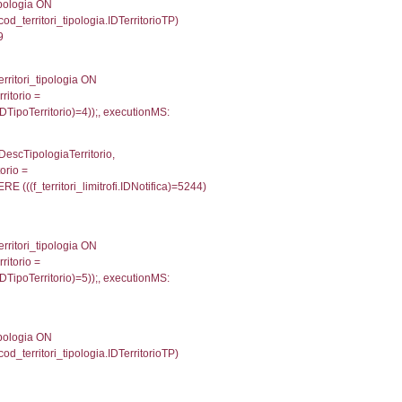
fini_stato INNER JOIN el_nazioni ON f_confini_stato.
488
g_f_confini_stato INNER JOIN el_nazioni ON reg_f_co
onMS: 0.00064492225646973
une, f_confini.Denominazione FROM f_confini INNER 
gioni ON el_province.IstRegione = el_regioni.IstRegi
cutionMS: 0.00040197372436523
une, reg_f_confini.Denominazione FROM reg_f_confin
INNER JOIN el_regioni ON el_province.IstRegione = el
U018'));, executionMS: 0.00079703330993652
') AS DescAltro, cod_territori_tipologia.DescTipologia
od_territori_tipologia.IDTipologiaTerritorio and f_territor