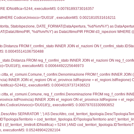
UNT(*) FROM `userlevelpermissions` WHERE `userle
blename`, `userlevelid`, `permission` FROM `userle
agioneSociale, el_com.Comune as localita, el_prov.cit
icaZip FROM notifica n LEFT JOIN infostabilimento 
o LEFT JOIN el_comuni AS el_com ON a1.ComuneStab 
fica = 5244;, executionMS: 0.0034370422363281
stabilimento.*, el_comuni.Comune as ComuneST, el_
rovince_1.citta as ProvinciaSL, el_regioni_1.Regio
mune) LEFT JOIN el_province ON a1_stabilimento.Pro
Regione) LEFT JOIN el_comuni AS el_comuni_1 ON a1
.IstProvinciaSL = el_province_1.IstProvincia) LEFT J
4, executionMS: 0.00061798095703125
p.Cognome, a2p.Nome FROM a2_ruolipersonale a2r