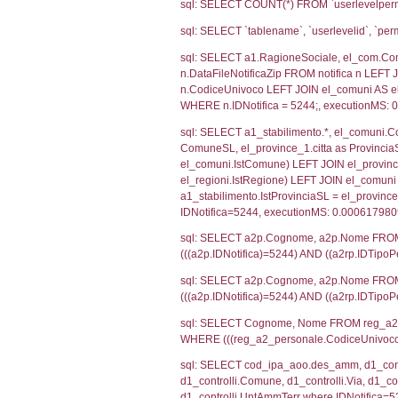
SEZIONE H (pubb
2012/18/UE
SEZIONE L (pubb
Debug
sql: SELECT CO
sql: SELECT `u