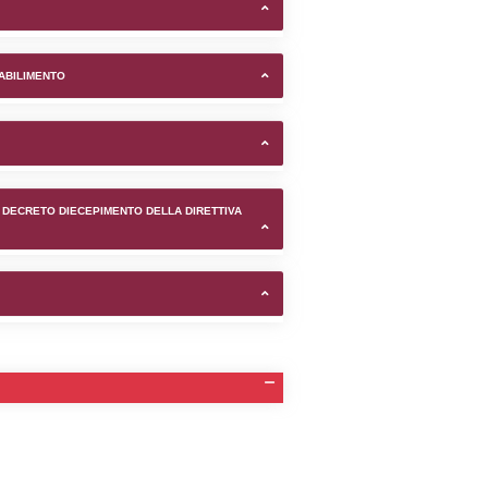
asso Sebastiano nel comune
TIFICAZIONI E STATO DEI CONTROLLO A CUI è SOGGETTO 
TANTE LO STABILIMENTO