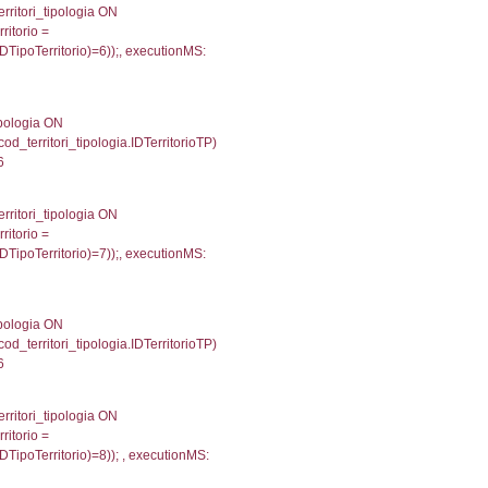
i.IDNotifica) = 5244 ) AND cod_territori_tipologia.IDTer
2489042282104
 '; ') AS DescAltro, cod_territori_tipologia.DescTipol
giaTerritorio = cod_territori_tipologia.IDTipologiaTerrit
itrofi.CodiceUnivoco) ='DU018') and cod_territori_tipo
0029397010803223
 f_territori_limitrofi.Denominazione, f_territori_limitrofi
i INNER JOIN cod_territori_tipologia ON (f_territori_lim
IDTipoTerritorio = cod_territori_tipologia.IDTerritorioTP
67790222168
.Direzione, reg_f_territori_limitrofi.Denominazione, cod_
JOIN cod_territori_tipologia ON (reg_f_territori_limitrof
trofi.IDTipoTerritorio = cod_territori_tipologia.IDTerri
tori_limitrofi.IDTipoTerritorio)=2));, executionMS: 0.