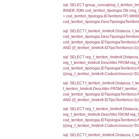
(((a2p.IDNotif
sql: SELECT a2
(((a2p.IDNotif
sql: SELECT Co
WHERE (((reg_a
sql: SELECT cod
d1_controlli.Co
d1_controlli.U
sql: SELECT * 
sql: SELECT * 
sql: SELECT Is
'%d/%m/%Y') as