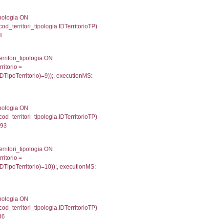
e, f_territori_limitrofi.Denominazione, cod_territori_tipo
territori_tipologia ON (f_territori_limitrofi.IDTipologiaT
IDTipoTerritorio = cod_territori_tipologia.IDTerritorioTP
190906524658
.Direzione, reg_f_territori_limitrofi.Denominazione, cod_
JOIN cod_territori_tipologia ON (reg_f_territori_limitrof
trofi.IDTipoTerritorio = cod_territori_tipologia.IDTerri
tori_limitrofi.IDTipoTerritorio)=3));, executionMS: 0.
, f_territori_limitrofi.Denominazione,
scAltro FROM f_territori_limitrofi INNER JOIN cod_territ
ologiaTerritorio) AND (f_territori_limitrofi.IDTipoTerrito
itrofi.IDTipoTerritorio)=4)), executionMS: 0.0721728801
.Direzione, reg_f_territori_limitrofi.Denominazione,
fi.DescAltro FROM reg_f_territori_limitrofi INNER JOIN c