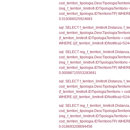
cod_territori_ti
cod_territori_t
sql: SELECT grou
INNER JOIN cod_te
= cod_territori_
cod_territori_t
sql: SELECT f_ter
cod_territori_ti
cod_territori_tip
AND ((f_territor
sql: SELECT reg_f
reg_f_territori_l
cod_territori_ti
(((reg_f_territo