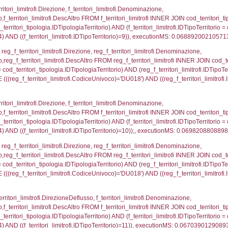
ritori_limitrofi.Distanza, f_territori_limitrofi.Direzion
rofi.DescAltro FROM f_territori_limitrofi INNER JOIN cod_
ologia.IDTipologiaTerritorio) AND (f_territori_limitrofi.
i_limitrofi.IDTipoTerritorio)=3)), executionMS: 0.070
_territori_limitrofi.Distanza, reg_f_territori_limitrofi
imitrofi.DescAltro FROM reg_f_territori_limitrofi INNER 
pologia.IDTipologiaTerritorio) AND (reg_f_territori_limi
ri_limitrofi.CodiceUnivoco)='DU018') AND ((reg_f_terri
ritori_limitrofi.Distanza, f_territori_limitrofi.Direzione
pologia.DescTipologiaTerritorio,f_territori_limitrofi.De
trofi.IDTipologiaTerritorio = cod_territori_tipologia.IDTip
tori_limitrofi.IDNotifica)=5244) AND ((f_territori_lim
_territori_limitrofi.Distanza, reg_f_territori_limitrofi
pologia.DescTipologiaTerritorio,reg_f_territori_limitro