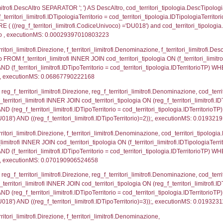
ica)=5244) AND ((a2rp.IDTipoPersonale)=1)), execut
p.Cognome, a2p.Nome FROM a2_ruolipersonale a2r
ica)=5244) AND ((a2rp.IDTipoPersonale)=3)), execut
gnome, Nome FROM reg_a2_ruolipersonale INNER JO
2_personale.CodiceUnivoco)='DU018') AND ((reg_a2
_ipa_aoo.des_amm, d1_controlli.IDEnte, d1_controlli.
mune, d1_controlli.Via, d1_controlli.Cap, d1_contro
ntAmmTerr where IDNotifica=5244, executionMS: 0.0
FROM d2_autorizzazioni WHERE IDNotifica=5244, e
FROM reg_d2_autorizzazioni WHERE CodiceUnivoco=
pezione, IDArticoloComma, Autorita, StatoIspezion
 DataChiusura, DATE_FORMAT(DataUltimoPIR, '%d/%m