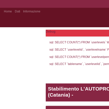
Home
Dati
Informazione
Notifiche pubblico
Debug
sql: SELECT CO
sql: SELECT `u
sql: SELECT CO
sql: SELECT `ta