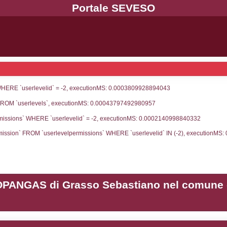
UNT(*) FROM `userlevels` WHERE `userlevelid` = -
serlevelid`, `userlevelname` FROM `userlevels`, ex
UNT(*) FROM `userlevelpermissions` WHERE `userle
blename`, `userlevelid`, `permission` FROM `userle