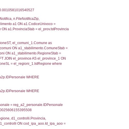
 RIEPILOGO SOSTANZE PERICOLOSE DI CUI ALL'ALLEGATO
MPATTO ALL'ESTERNO DELLO STABILIMENTO
Indietro
2, executionMS: 0.0003809928894043
ecutionMS: 0.00043797492980957