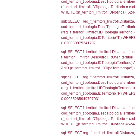
executionMS: 
sql: SELECT el_
f_confini_stato
sql: SELECT el_
WHERE (((reg_f
sql: SELECT el_
el_comuni.IstPr
el_comuni.IstC
sql: SELECT el
el_province ON 
= el_comuni.Is
sql: SELECT grou
cod_territori_tip