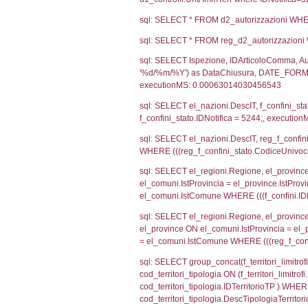
sql: SELECT CO
sql: SELECT `ta
sql: SELECT a1.R
n.DataFileNotif
n.CodiceUnivoc
WHERE n.IDNoti
sql: SELECT a1_
ComuneSL, el_p
el_comuni.IstCo
el_regioni.Ist
a1_stabilimento
IDNotifica=524
sql: SELECT a2