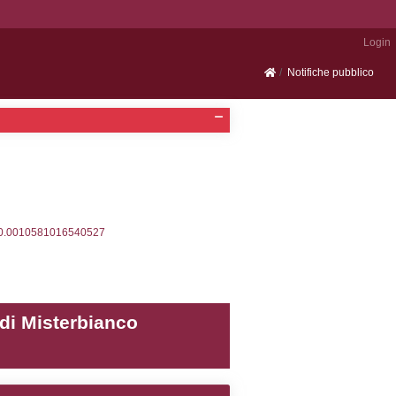
Portale SEVESO
2, executionMS: 0.0003809928894043
ecutionMS: 0.00043797492980957
velid` = -2, executionMS: 0.0002140998840332
velpermissions` WHERE `userlevelid` IN (-2), execut