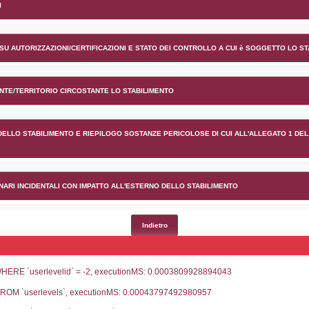
ento L’AUTOPROPANGAS di Gr
 -
lico) - INFORMAZIONI GENERALI
lico) - INFORMAZIONI GENERALI SU AUTORIZZAZIONI/CER
lico) - DESCRIZIONE DELL'AMBIENTE/TERRITORIO CIRCOS