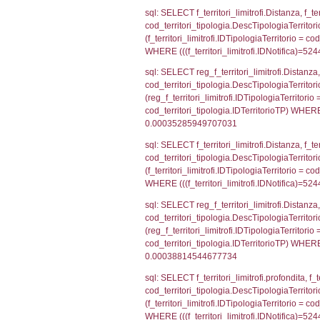
sql: SELECT f_ter
f_territori_limit
cod_territori_tip
AND ((f_territor
sql: SELECT reg_f
reg_f_territori_l
cod_territori_ti
(((reg_f_territo
sql: SELECT f_ter
cod_territori_ti
(f_territori_limi
WHERE (((f_terri
sql: SELECT reg_f
cod_territori_ti