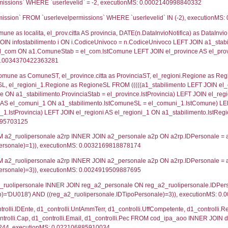
lico) - DESCRIZIONE SINTETICA DELLO STABILIMENTO E
lico) - INFORMAZIONI SUGLI SCENARI INCIDENTALI CON I
UNT(*) FROM `userlevels` WHERE `userlevelid` = -
serlevelid`, `userlevelname` FROM `userlevels`, ex