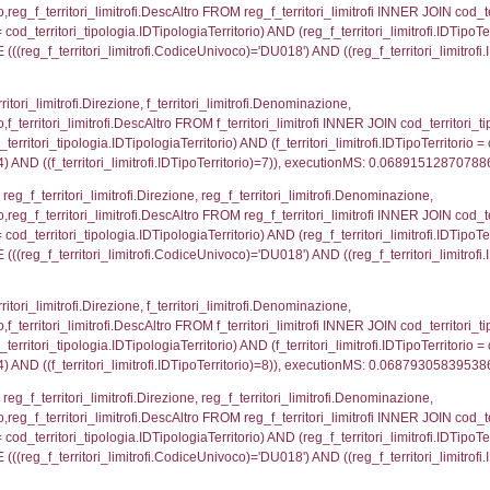
pologia.IDTerritorioTP ) WHERE ( ((f_territori_limitrof
ipologia.DescTipologiaTerritorio, executionMS: 0.05
p_concat(reg_f_territori_limitrofi.DescAltro SEPARATOR
rritori_tipologia ON (reg_f_territori_limitrofi.IDTipolo
tipologia.IDTerritorioTP) WHERE ( ((reg_f_territori_lim
ipologia.DescTipologiaTerritorio , executionMS: 0.0
ritori_limitrofi.Distanza, f_territori_limitrofi.Direzione,
pologia.DescTipologiaTerritorio FROM f_territori_limitrof
ologia.IDTipologiaTerritorio) AND (f_territori_limitrofi.
i_limitrofi.IDTipoTerritorio)=2)), executionMS: 0.068
_territori_limitrofi.Distanza, reg_f_territori_limitrofi
imitrofi.DescAltro FROM reg_f_territori_limitrofi INNER 
pologia.IDTipologiaTerritorio) AND (reg_f_territori_limi
ri_limitrofi.CodiceUnivoco)='DU018') AND ((reg_f_terri