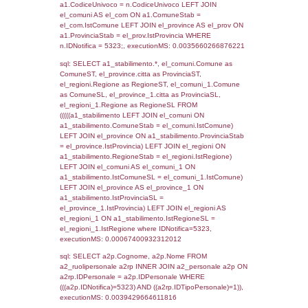
SEZIONE L (pubblico) - INFORMAZIONI S
INCIDENTALI CON IMPATTO ALL'ESTERN
STABILIMENTO
Indietro
Debug
sql: SELECT COUNT(*) FROM `userlevels`
`userlevelid` = -2, executionMS: 0.000365
sql: SELECT `userlevelid`, `userlevelname`
`userlevels`, executionMS: 0.00022196769
sql: SELECT COUNT(*) FROM `userlevelperm