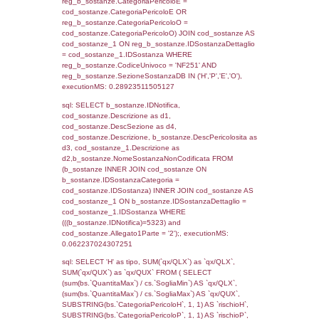
(((f_territori_limitrofi.IDNotifica)=5323) AND
((f_territori_limitrofi.IDTipoTerritorio)=7)), ex
0.069686889648438
sql: SELECT f_territori_limitrofi.Distanza,
f_territori_limitrofi.Direzione,
f_territori_limitrofi.Denominazione,
cod_territori_tipologia.DescTipologiaTerritorio,
rofi.DescAltro FROM f_territori_limitrofi INN
cod_territori_tipologia ON
(f_territori_limitrofi.IDTipologiaTerritorio =
cod_territori_tipologia.IDTipologiaTerritorio)
(f_territori_limitrofi.IDTipoTerritorio =
cod_territori_tipologia.IDTerritorioTP) WHER
(((f_territori_limitrofi.IDNotifica)=5323) AND
((f_territori_limitrofi.IDTipoTerritorio)=8)), ex
0.070317983627319
sql: SELECT reg_f_territori_limitrofi.Distanza
reg_f_territori_limitrofi.Direzione,