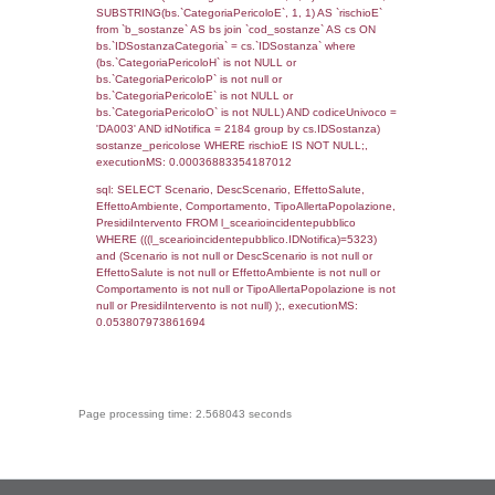
(f_territori_limitrofi.IDTipoTerritorio =
cod_territori_tipologia.IDTerritorioTP) WHER
(((f_territori_limitrofi.IDNotifica)=5323) AND
((f_territori_limitrofi.IDTipoTerritorio)=9)), ex
0.069327831268311
sql: SELECT reg_f_territori_limitrofi.Distanza
reg_f_territori_limitrofi.Direzione,
reg_f_territori_limitrofi.Denominazione,
cod_territori_tipologia.DescTipologiaTerritorio
_limitrofi.DescAltro FROM reg_f_territori_limi
JOIN cod_territori_tipologia ON
(reg_f_territori_limitrofi.IDTipologiaTerritorio =
cod_territori_tipologia.IDTipologiaTerritorio)
(reg_f_territori_limitrofi.IDTipoTerritorio =
cod_territori_tipologia.IDTerritorioTP) WHER
(((reg_f_territori_limitrofi.CodiceUnivoco)='
((reg_f_territori_limitrofi.IDTipoTerritorio)=9)
0.018875122070312