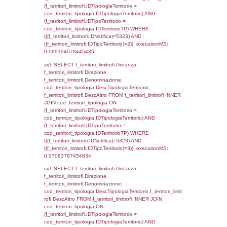
(((a2p.IDNotifica)=5323) AND ((a2rp.IDTipoP
executionMS: 0.0039429664611816
sql: SELECT a2p.Cognome, a2p.Nome FR
a2_ruolipersonale a2rp INNER JOIN a2_pe
a2rp.IDPersonale = a2p.IDPersonale WHE
(((a2p.IDNotifica)=5323) AND ((a2rp.IDTipoP
executionMS: 0.0027239322662354
sql: SELECT cod_ipa_aoo.des_amm, d1_cont
d1_controlli.UntAmmTerr, d1_controlli.UffCo
d1_controlli.Regione, d1_controlli.Provincia,
d1_controlli.Comune, d1_controlli.Via, d1_co
d1_controlli.Email, d1_controlli.Pec FROM 
INNER JOIN d1_controlli ON cod_ipa_aoo.I
d1_controlli.UntAmmTerr where IDNotifica=5
executionMS: 0.022861003875732
sql: SELECT * FROM d2_autorizzazioni W
IDNotifica=5323, executionMS: 0.0080490