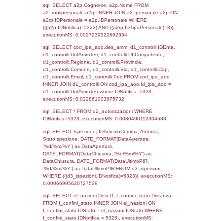
WHERE `userlevelid` = -2, executionMS:
0.00021100044250488
sql: SELECT `tablename`, `userlevelid`, `p
`userlevelpermissions` WHERE `userlevelid` I
executionMS: 0.0010769367218018
sql: SELECT a1.RagioneSociale, el_com.C
localita, el_prov.citta AS provincia,
DATE(n.DataInvioNotifica) as DataInvioNotifi
n.FileNotificaZip, n.DataFileNotificaZip FROM
LEFT JOIN infostabilimento i ON i.CodiceUn
n.CodiceUnivoco LEFT JOIN a1_stabilimen
a1.CodiceUnivoco = n.CodiceUnivoco LEFT
el_comuni AS el_com ON a1.ComuneStab 
el_com.IstComune LEFT JOIN el_province 
a1.ProvinciaStab = el_prov.IstProvincia W
n.IDNotifica = 5323;, executionMS: 0.003
sql: SELECT a1_stabilimento.*, el_comuni
ComuneST, el_province.citta as ProvinciaST