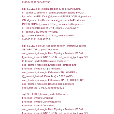
el_regioni.Regione as RegioneST, el_com
as ComuneSL, el_province_1.citta as Provi
el_regioni_1.Regione as RegioneSL FROM
(((((a1_stabilimento LEFT JOIN el_comuni 
a1_stabilimento.ComuneStab = el_comuni.
LEFT JOIN el_province ON a1_stabilimento.
= el_province.IstProvincia) LEFT JOIN el_re
a1_stabilimento.RegioneStab = el_regioni.I
LEFT JOIN el_comuni AS el_comuni_1 ON
a1_stabilimento.IstComuneSL = el_comuni
LEFT JOIN el_province AS el_province_1 O
a1_stabilimento.IstProvinciaSL =
el_province_1.IstProvincia) LEFT JOIN el_re
el_regioni_1 ON a1_stabilimento.IstRegion
el_regioni_1.IstRegione where IDNotifica=5
executionMS: 0.00067400932312012
sql: SELECT a2p.Cognome, a2p.Nome FR
a2_ruolipersonale a2rp INNER JOIN a2_pe
a2rp.IDPersonale = a2p.IDPersonale WHE