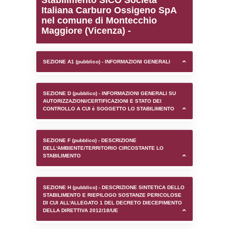
0.00021100044250488
sql: SELECT `tablename`, `userlevelid`, `p
`userlevelpermissions` WHERE `userlevelid` I
executionMS: 0.0010769367218018
Stabilimento SICO Socie
Italiana Carburo Ossige
nel comune di Montecch
Maggiore (Vicenza) -
SEZIONE A1 (pubblico) - INFORMAZIONI 