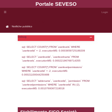
Portale SEVE
Notifiche pubblico
Notifiche pubblico
Debug
sql: SELECT COUNT(*) FROM `userlevels`
`userlevelid` = -2, executionMS: 0.000365
sql: SELECT `userlevelid`, `userlevelname`
`userlevels`, executionMS: 0.00022196769
sql: SELECT COUNT(*) FROM `userlevelperm
WHERE `userlevelid` = -2, executionMS: