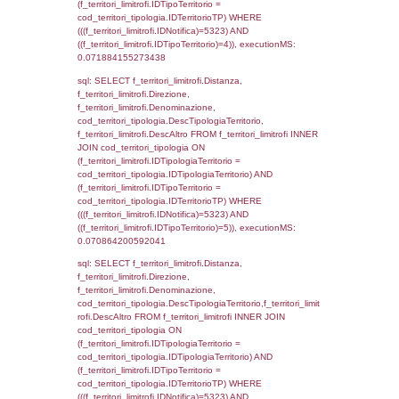
sql: SELECT Ispezione, IDArticoloComma, Au
StatoIspezione, DATE_FORMAT(DataApertu
'%d/%m/%Y') as DataApertura,
DATE_FORMAT(DataChiusura, '%d/%m/%Y')
DataChiusura, DATE_FORMAT(DataUltimoPI
'%d/%m/%Y') as DataUltimoPIR FROM d3_is
WHERE (((d3_ispezioni.IDNotifica)=5323)), 
0.00066995620727539
sql: SELECT el_nazioni.DescIT, f_confini_st
FROM f_confini_stato INNER JOIN el_nazio
f_confini_stato.IDStato = el_nazioni.IDSta
f_confini_stato.IDNotifica = 5323;, executi
0.00043892860412598
sql: SELECT el_regioni.Regione, el_province
el_comuni.Comune, f_confini.Denominazio
f_confini INNER JOIN ((el_comuni INNER JO
ON el_comuni.IstProvincia = el_province.IstP