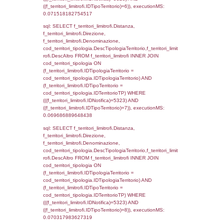
INNER JOIN el_regioni ON el_province.IstR
el_regioni.IstRegione) ON f_confini.IDComu
el_comuni.IstComune WHERE
(((f_confini.IDNotifica)=5323));, executionMS
0.00053191184997559
sql: SELECT group_concat(f_territori_limitrof
SEPARATOR '; ') AS DescAltro,
cod_territori_tipologia.DescTipologiaTerrito
f_territori_limitrofi INNER JOIN cod_territori
(f_territori_limitrofi.IDTipologiaTerritorio =
cod_territori_tipologia.IDTipologiaTerritorio 
f_territori_limitrofi.IDTipoTerritorio =
cod_territori_tipologia.IDTerritorioTP ) WHER
((f_territori_limitrofi.IDNotifica) = 5323 ) AND
cod_territori_tipologia.IDTerritorioTP = 1)
cod_territori_tipologia.DescTipologiaTerritori
executionMS: 0.053938865661621
sql: SELECT f_territori_limitrofi.Distanza,