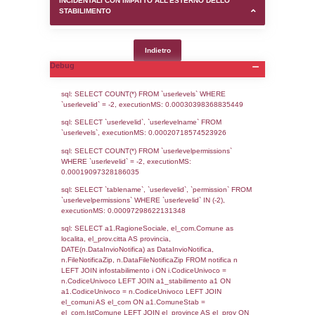
SEZIONE D (pubblico) - INFORMAZIONI G
AUTORIZZAZIONI/CERTIFICAZIONI E STAT
CONTROLLO A CUI è SOGGETTO LO STA
SEZIONE F (pubblico) - DESCRIZIONE
DELL'AMBIENTE/TERRITORIO CIRCOSTAN
STABILIMENTO
SEZIONE H (pubblico) - DESCRIZIONE SI
STABILIMENTO E RIEPILOGO SOSTANZE
DI CUI ALL'ALLEGATO 1 DEL DECRETO D
DELLA DIRETTIVA 2012/18/UE