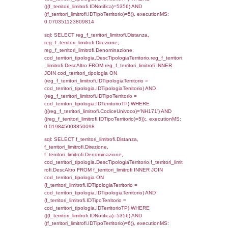
sql: SELECT el_regioni.Regione, el_province
el_comuni.Comune, f_confini.Denominazio
f_confini INNER JOIN ((el_comuni INNER JO
ON el_comuni.IstProvincia = el_province.IstP
INNER JOIN el_regioni ON el_province.IstR
el_regioni.IstRegione) ON f_confini.IDComu
el_comuni.IstComune WHERE
(((f_confini.IDNotifica)=5356));, executionMS
0.00049304962158203
sql: SELECT el_regioni.Regione, el_province
el_comuni.Comune, reg_f_confini.Denomin
reg_f_confini INNER JOIN ((el_comuni INN
el_province ON el_comuni.IstProvincia =
el_province.IstProvincia) INNER JOIN el_re
el_province.IstRegione = el_regioni.IstRegi
reg_f_confini.IDComune = el_comuni.Ist
(((reg_f_confini.CodiceUnivoco)='NH171'));,
0.0013589859008789