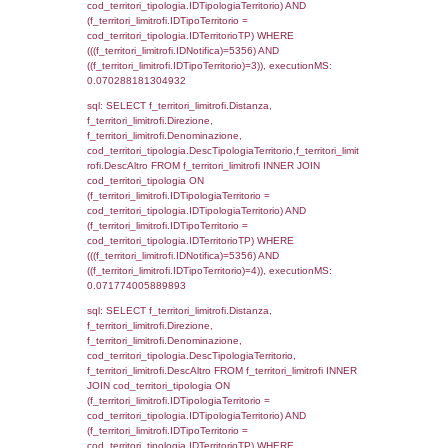
d1_controlli.UntAmmTerr where IDNotifica=5
executionMS: 0.021818876266479
sql: SELECT * FROM d2_autorizzazioni W
IDNotifica=5356, executionMS: 0.0078191
sql: SELECT Ispezione, IDArticoloComma, Au
StatoIspezione, DATE_FORMAT(DataApertu
'%d/%m/%Y') as DataApertura,
DATE_FORMAT(DataChiusura, '%d/%m/%Y')
DataChiusura, DATE_FORMAT(DataUltimoPI
'%d/%m/%Y') as DataUltimoPIR FROM d3_is
WHERE (((d3_ispezioni.IDNotifica)=5356)), 
0.0006411075592041
sql: SELECT el_nazioni.DescIT, f_confini_st
FROM f_confini_stato INNER JOIN el_nazio
f_confini_stato.IDStato = el_nazioni.IDSta
f_confini_stato.IDNotifica = 5356;, executi
0.00045418739318848