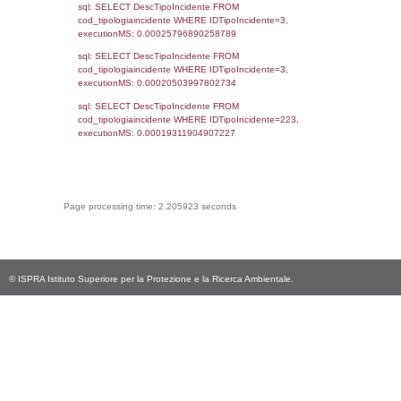
cod_territori_tipologia.IDTipologiaTerritorio)
(f_territori_limitrofi.IDTipoTerritorio =
cod_territori_tipologia.IDTerritorioTP) WHER
(((f_territori_limitrofi.IDNotifica)=5356) AND
((f_territori_limitrofi.IDTipoTerritorio)=8)), ex
0.068244934082031
sql: SELECT reg_f_territori_limitrofi.Distanza
reg_f_territori_limitrofi.Direzione,
reg_f_territori_limitrofi.Denominazione,
cod_territori_tipologia.DescTipologiaTerritorio
_limitrofi.DescAltro FROM reg_f_territori_limi
JOIN cod_territori_tipologia ON
(reg_f_territori_limitrofi.IDTipologiaTerritorio =
cod_territori_tipologia.IDTipologiaTerritorio)
(reg_f_territori_limitrofi.IDTipoTerritorio =
cod_territori_tipologia.IDTerritorioTP) WHER
(((reg_f_territori_limitrofi.CodiceUnivoco)='
((reg_f_territori_limitrofi.IDTipoTerritorio)=8)
0.018893957138062