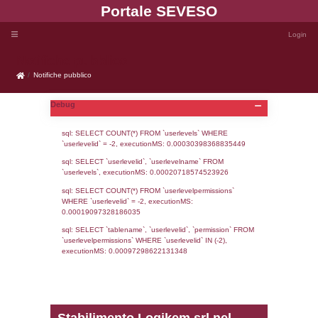
Portale SEVE
Notifiche pubblico
Notifiche pubblico
Debug
sql: SELECT COUNT(*) FROM `userlevels`
`userlevelid` = -2, executionMS: 0.000303
sql: SELECT `userlevelid`, `userlevelname`
`userlevels`, executionMS: 0.00020718574
sql: SELECT COUNT(*) FROM `userlevelperm
WHERE `userlevelid` = -2, executionMS: