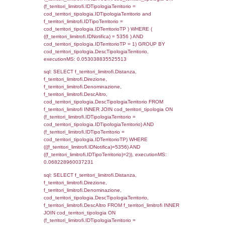
sql: SELECT a2p.Cognome, a2p.Nome FR
a2_ruolipersonale a2rp INNER JOIN a2_pe
a2rp.IDPersonale = a2p.IDPersonale WHE
(((a2p.IDNotifica)=5356) AND ((a2rp.IDTipoP
executionMS: 0.0023691654205322
sql: SELECT Cognome, Nome FROM
reg_a2_ruolipersonale INNER JOIN reg_a2
reg_a2_ruolipersonale.IDPersonale =
reg_a2_personale.IDPersonale WHERE
(((reg_a2_personale.CodiceUnivoco)='NH17
((reg_a2_ruolipersonale.IDTipoPersonale)=3
executionMS: 0.0010139942169189
sql: SELECT cod_ipa_aoo.des_amm, d1_cont
d1_controlli.UntAmmTerr, d1_controlli.UffCo
d1_controlli.Regione, d1_controlli.Provincia,
d1_controlli.Comune, d1_controlli.Via, d1_co
d1_controlli.Email, d1_controlli.Pec FROM 
INNER JOIN d1_controlli ON cod_ipa_aoo.I