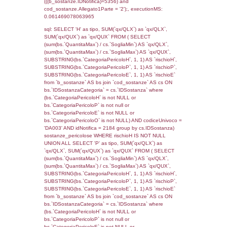
cod_territori_tipologia.IDTerritorioTP) WHER
(((reg_f_territori_limitrofi.CodiceUnivoco)='
((reg_f_territori_limitrofi.IDTipoTerritorio)=5)
0.019845008850098
sql: SELECT f_territori_limitrofi.Distanza,
f_territori_limitrofi.Direzione,
f_territori_limitrofi.Denominazione,
cod_territori_tipologia.DescTipologiaTerritorio,
rofi.DescAltro FROM f_territori_limitrofi INN
cod_territori_tipologia ON
(f_territori_limitrofi.IDTipologiaTerritorio =
cod_territori_tipologia.IDTipologiaTerritorio)
(f_territori_limitrofi.IDTipoTerritorio =
cod_territori_tipologia.IDTerritorioTP) WHER
(((f_territori_limitrofi.IDNotifica)=5356) AND
((f_territori_limitrofi.IDTipoTerritorio)=6)), ex
0.069979190826416
sql: SELECT f_territori_limitrofi.Distanza,