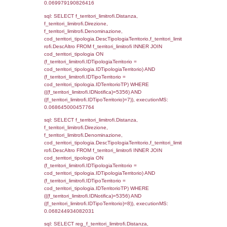
sql: SELECT group_concat(f_territori_limitrof
SEPARATOR '; ') AS DescAltro,
cod_territori_tipologia.DescTipologiaTerrito
f_territori_limitrofi INNER JOIN cod_territori
(f_territori_limitrofi.IDTipologiaTerritorio =
cod_territori_tipologia.IDTipologiaTerritorio 
f_territori_limitrofi.IDTipoTerritorio =
cod_territori_tipologia.IDTerritorioTP ) WHER
((f_territori_limitrofi.IDNotifica) = 5356 ) AND
cod_territori_tipologia.IDTerritorioTP = 1)
cod_territori_tipologia.DescTipologiaTerritori
executionMS: 0.053038835525513
sql: SELECT f_territori_limitrofi.Distanza,
f_territori_limitrofi.Direzione,
f_territori_limitrofi.Denominazione,
f_territori_limitrofi.DescAltro,
cod_territori_tipologia.DescTipologiaTerrito
f_territori_limitrofi INNER JOIN cod_territori