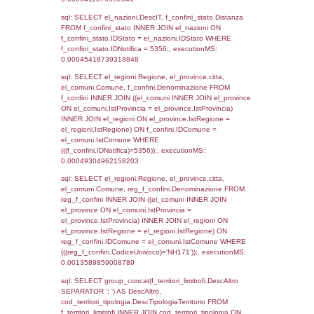
el_regioni_1.Regione as RegioneSL FROM
(((((a1_stabilimento LEFT JOIN el_comuni 
a1_stabilimento.ComuneStab = el_comuni.
LEFT JOIN el_province ON a1_stabilimento.
= el_province.IstProvincia) LEFT JOIN el_re
a1_stabilimento.RegioneStab = el_regioni.I
LEFT JOIN el_comuni AS el_comuni_1 ON
a1_stabilimento.IstComuneSL = el_comuni
LEFT JOIN el_province AS el_province_1 O
a1_stabilimento.IstProvinciaSL =
el_province_1.IstProvincia) LEFT JOIN el_re
el_regioni_1 ON a1_stabilimento.IstRegion
el_regioni_1.IstRegione where IDNotifica=5
executionMS: 0.00059700012207031
sql: SELECT a2p.Cognome, a2p.Nome FR
a2_ruolipersonale a2rp INNER JOIN a2_pe
a2rp.IDPersonale = a2p.IDPersonale WHE
(((a2p.IDNotifica)=5356) AND ((a2rp.IDTipoP
executionMS: 0.0028719902038574