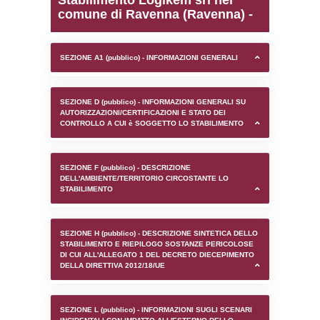
0.00019097328186035
sql: SELECT `tablename`, `userlevelid`, `p
`userlevelpermissions` WHERE `userlevelid` I
executionMS: 0.00097298622131348
Stabilimento Logikem srl
comune di Ravenna (Rav
SEZIONE A1 (pubblico) - INFORMAZIONI 