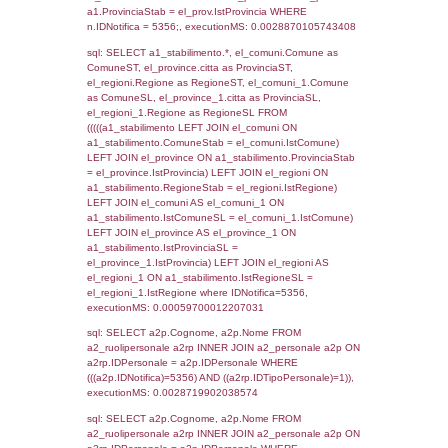
SEZIONE L (pubblico) - INFORMAZIONI S
INCIDENTALI CON IMPATTO ALL'ESTERN
STABILIMENTO
Indietro
Debug
sql: SELECT COUNT(*) FROM `userlevels`
`userlevelid` = -2, executionMS: 0.000303
sql: SELECT `userlevelid`, `userlevelname`
`userlevels`, executionMS: 0.00020718574
sql: SELECT COUNT(*) FROM `userlevelperm
WHERE `userlevelid` = -2, executionMS:
0.00019097328186035