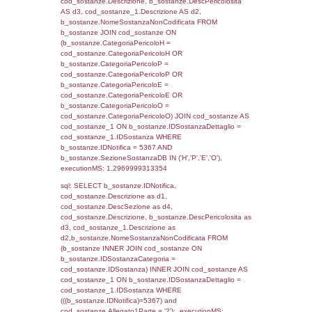
f_territori_limitrofi.Denominazione,
cod_territori_tipologia.DescTipologiaTerritori
f_territori_limitrofi.DescAltro FROM f_territori
JOIN cod_territori_tipologia ON
(f_territori_limitrofi.IDTipologiaTerritorio =
cod_territori_tipologia.IDTipologiaTerritorio)
(f_territori_limitrofi.IDTipoTerritorio =
cod_territori_tipologia.IDTerritorioTP) WHER
(((f_territori_limitrofi.IDNotifica)=5367) AND
((f_territori_limitrofi.IDTipoTerritorio)=5)), ex
0.071100950241089
sql: SELECT f_territori_limitrofi.Distanza,
f_territori_limitrofi.Direzione,
f_territori_limitrofi.Denominazione,
cod_territori_tipologia.DescTipologiaTerritorio,
rofi.DescAltro FROM f_territori_limitrofi INN
cod_territori_tipologia ON
(f_territori_limitrofi.IDTipologiaTerritorio =