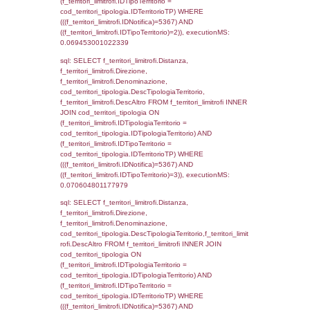
sql: SELECT a2p.Cognome, a2p.Nome FR
a2_ruolipersonale a2rp INNER JOIN a2_pe
a2rp.IDPersonale = a2p.IDPersonale WHE
(((a2p.IDNotifica)=5367) AND ((a2rp.IDTipoP
executionMS: 0.0025060176849365
sql: SELECT cod_ipa_aoo.des_amm, d1_cont
d1_controlli.UntAmmTerr, d1_controlli.UffCo
d1_controlli.Regione, d1_controlli.Provincia,
d1_controlli.Comune, d1_controlli.Via, d1_co
d1_controlli.Email, d1_controlli.Pec FROM 
INNER JOIN d1_controlli ON cod_ipa_aoo.I
d1_controlli.UntAmmTerr where IDNotifica=5
executionMS: 0.023165941238403
sql: SELECT * FROM d2_autorizzazioni W
IDNotifica=5367, executionMS: 0.0082681
sql: SELECT Ispezione, IDArticoloComma, Au
StatoIspezione, DATE_FORMAT(DataApertu