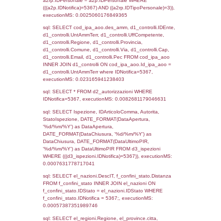
sql: SELECT `tablename`, `userlevelid`, `p
`userlevelpermissions` WHERE `userlevelid` I
executionMS: 0.00093793869018555
sql: SELECT a1.RagioneSociale, el_com.C
localita, el_prov.citta AS provincia,
DATE(n.DataInvioNotifica) as DataInvioNotifi
n.FileNotificaZip, n.DataFileNotificaZip FROM
LEFT JOIN infostabilimento i ON i.CodiceUn
n.CodiceUnivoco LEFT JOIN a1_stabilimen
a1.CodiceUnivoco = n.CodiceUnivoco LEFT
el_comuni AS el_com ON a1.ComuneStab 
el_com.IstComune LEFT JOIN el_province 
a1.ProvinciaStab = el_prov.IstProvincia W
n.IDNotifica = 5367;, executionMS: 0.004
sql: SELECT a1_stabilimento.*, el_comuni
ComuneST, el_province.citta as ProvinciaST
el_regioni.Regione as RegioneST, el_com
as ComuneSL, el_province_1.citta as Provi