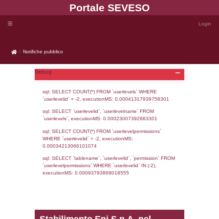
Portale SEVE
Notifiche pubblico
Notifiche pubblico
Debug
sql: SELECT COUNT(*) FROM `userlevels`
`userlevelid` = -2, executionMS: 0.000413
sql: SELECT `userlevelid`, `userlevelname`
`userlevels`, executionMS: 0.00023007392
sql: SELECT COUNT(*) FROM `userlevelperm
WHERE `userlevelid` = -2, executionMS: