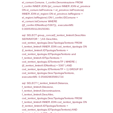
el_regioni_1.Regione as RegioneSL FROM
(((((a1_stabilimento LEFT JOIN el_comuni 
a1_stabilimento.ComuneStab = el_comuni.
LEFT JOIN el_province ON a1_stabilimento.
= el_province.IstProvincia) LEFT JOIN el_re
a1_stabilimento.RegioneStab = el_regioni.I
LEFT JOIN el_comuni AS el_comuni_1 ON
a1_stabilimento.IstComuneSL = el_comuni
LEFT JOIN el_province AS el_province_1 O
a1_stabilimento.IstProvinciaSL =
el_province_1.IstProvincia) LEFT JOIN el_re
el_regioni_1 ON a1_stabilimento.IstRegion
el_regioni_1.IstRegione where IDNotifica=5
executionMS: 0.00092887878417969
sql: SELECT a2p.Cognome, a2p.Nome FR
a2_ruolipersonale a2rp INNER JOIN a2_pe
a2rp.IDPersonale = a2p.IDPersonale WHE
(((a2p.IDNotifica)=5367) AND ((a2rp.IDTipoP
executionMS: 0.0040640830993652