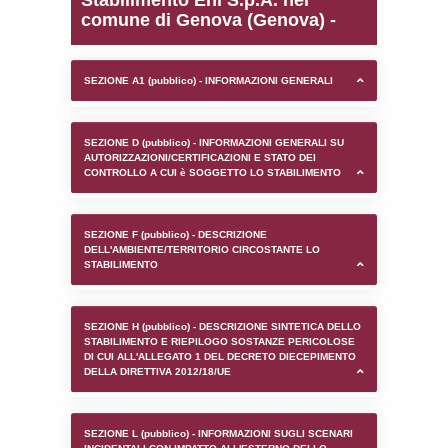
0.00034213066101074
sql: SELECT `tablename`, `userlevelid`, `p
`userlevelpermissions` WHERE `userlevelid` I
executionMS: 0.00093793869018555
Stabilimento Eni S.p.A. 
comune di Genova (Geno
SEZIONE A1 (pubblico) - INFORMAZIONI 