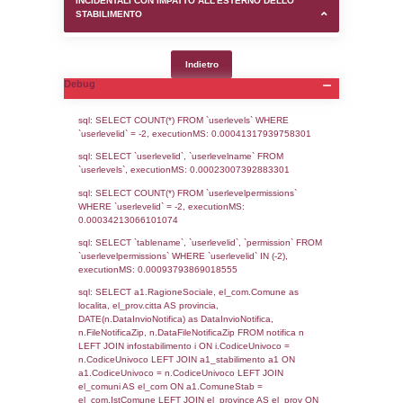
SEZIONE D (pubblico) - INFORMAZIONI G
AUTORIZZAZIONI/CERTIFICAZIONI E STAT
CONTROLLO A CUI è SOGGETTO LO STA
SEZIONE F (pubblico) - DESCRIZIONE
DELL'AMBIENTE/TERRITORIO CIRCOSTAN
STABILIMENTO
SEZIONE H (pubblico) - DESCRIZIONE SI
STABILIMENTO E RIEPILOGO SOSTANZE
DI CUI ALL'ALLEGATO 1 DEL DECRETO D
DELLA DIRETTIVA 2012/18/UE