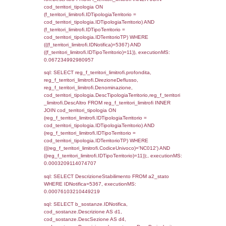
(((f_territori_limitrofi.IDNotifica)=5367) AND
((f_territori_limitrofi.IDTipoTerritorio)=3)), ex
0.070604801177979
sql: SELECT f_territori_limitrofi.Distanza,
f_territori_limitrofi.Direzione,
f_territori_limitrofi.Denominazione,
cod_territori_tipologia.DescTipologiaTerritorio,
rofi.DescAltro FROM f_territori_limitrofi INN
cod_territori_tipologia ON
(f_territori_limitrofi.IDTipologiaTerritorio =
cod_territori_tipologia.IDTipologiaTerritorio)
(f_territori_limitrofi.IDTipoTerritorio =
cod_territori_tipologia.IDTerritorioTP) WHER
(((f_territori_limitrofi.IDNotifica)=5367) AND
((f_territori_limitrofi.IDTipoTerritorio)=4)), ex
0.072264909744263
sql: SELECT f_territori_limitrofi.Distanza,
f_territori_limitrofi.Direzione,