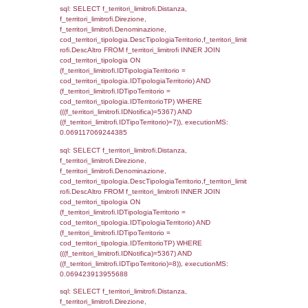
(((f_confini.IDNotifica)=5367));, executionMS
0.00053501129150391
sql: SELECT group_concat(f_territori_limitrof
SEPARATOR '; ') AS DescAltro,
cod_territori_tipologia.DescTipologiaTerrito
f_territori_limitrofi INNER JOIN cod_territori
(f_territori_limitrofi.IDTipologiaTerritorio =
cod_territori_tipologia.IDTipologiaTerritorio 
f_territori_limitrofi.IDTipoTerritorio =
cod_territori_tipologia.IDTerritorioTP ) WHER
((f_territori_limitrofi.IDNotifica) = 5367 ) AND
cod_territori_tipologia.IDTerritorioTP = 1)
cod_territori_tipologia.DescTipologiaTerritori
executionMS: 0.054829835891724
sql: SELECT f_territori_limitrofi.Distanza,
f_territori_limitrofi.Direzione,
f_territori_limitrofi.Denominazione,
f_territori_limitrofi.DescAltro,