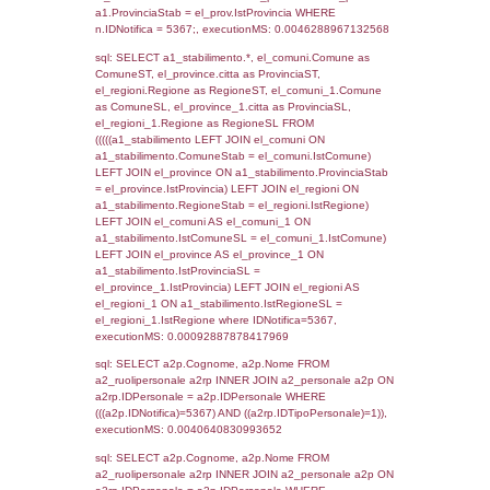
SEZIONE L (pubblico) - INFORMAZIONI S
INCIDENTALI CON IMPATTO ALL'ESTERN
STABILIMENTO
Indietro
Debug
sql: SELECT COUNT(*) FROM `userlevels`
`userlevelid` = -2, executionMS: 0.000413
sql: SELECT `userlevelid`, `userlevelname`
`userlevels`, executionMS: 0.00023007392
sql: SELECT COUNT(*) FROM `userlevelperm
WHERE `userlevelid` = -2, executionMS:
0.00034213066101074