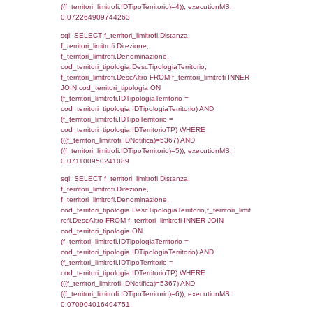
'%d/%m/%Y') as DataApertura,
DATE_FORMAT(DataChiusura, '%d/%m/%Y')
DataChiusura, DATE_FORMAT(DataUltimoPI
'%d/%m/%Y') as DataUltimoPIR FROM d3_is
WHERE (((d3_ispezioni.IDNotifica)=5367)), 
0.0007631778717041
sql: SELECT el_nazioni.DescIT, f_confini_st
FROM f_confini_stato INNER JOIN el_nazio
f_confini_stato.IDStato = el_nazioni.IDSta
f_confini_stato.IDNotifica = 5367;, executi
0.00057387351989746
sql: SELECT el_regioni.Regione, el_province
el_comuni.Comune, f_confini.Denominazio
f_confini INNER JOIN ((el_comuni INNER JO
ON el_comuni.IstProvincia = el_province.IstP
INNER JOIN el_regioni ON el_province.IstR
el_regioni.IstRegione) ON f_confini.IDComu
el_comuni.IstComune WHERE