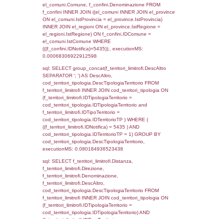
el_regioni_1.Regione as RegioneSL FROM
(((((a1_stabilimento LEFT JOIN el_comuni 
a1_stabilimento.ComuneStab = el_comuni.
LEFT JOIN el_province ON a1_stabilimento.
= el_province.IstProvincia) LEFT JOIN el_re
a1_stabilimento.RegioneStab = el_regioni.I
LEFT JOIN el_comuni AS el_comuni_1 ON
a1_stabilimento.IstComuneSL = el_comuni
LEFT JOIN el_province AS el_province_1 O
a1_stabilimento.IstProvinciaSL =
el_province_1.IstProvincia) LEFT JOIN el_re
el_regioni_1 ON a1_stabilimento.IstRegion
el_regioni_1.IstRegione where IDNotifica=5
executionMS: 0.00061702728271484
sql: SELECT a2p.Cognome, a2p.Nome FR
a2_ruolipersonale a2rp INNER JOIN a2_pe
a2rp.IDPersonale = a2p.IDPersonale WHE
(((a2p.IDNotifica)=5435) AND ((a2rp.IDTipoP
executionMS: 0.0076861381530762