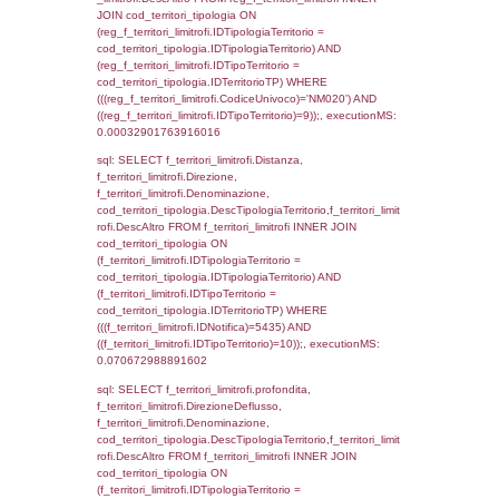
(((f_territori_limitrofi.IDNotifica)=5435) AND
((f_territori_limitrofi.IDTipoTerritorio)=3)), ex
0.07012414932251
sql: SELECT f_territori_limitrofi.Distanza,
f_territori_limitrofi.Direzione,
f_territori_limitrofi.Denominazione,
cod_territori_tipologia.DescTipologiaTerritorio,
rofi.DescAltro FROM f_territori_limitrofi INN
cod_territori_tipologia ON
(f_territori_limitrofi.IDTipologiaTerritorio =
cod_territori_tipologia.IDTipologiaTerritorio)
(f_territori_limitrofi.IDTipoTerritorio =
cod_territori_tipologia.IDTerritorioTP) WHER
(((f_territori_limitrofi.IDNotifica)=5435) AND
((f_territori_limitrofi.IDTipoTerritorio)=4)), ex
0.071935892105103
sql: SELECT f_territori_limitrofi.Distanza,
f_territori_limitrofi.Direzione,