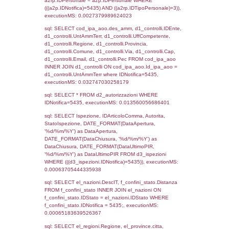
sql: SELECT `tablename`, `userlevelid`, `p
`userlevelpermissions` WHERE `userlevelid` I
executionMS: 0.0010209083557129
sql: SELECT a1.RagioneSociale, el_com.C
localita, el_prov.citta AS provincia,
DATE(n.DataInvioNotifica) as DataInvioNotifi
n.FileNotificaZip, n.DataFileNotificaZip FROM
LEFT JOIN infostabilimento i ON i.CodiceUn
n.CodiceUnivoco LEFT JOIN a1_stabilimen
a1.CodiceUnivoco = n.CodiceUnivoco LEFT
el_comuni AS el_com ON a1.ComuneStab 
el_com.IstComune LEFT JOIN el_province 
a1.ProvinciaStab = el_prov.IstProvincia W
n.IDNotifica = 5435;, executionMS: 0.002
sql: SELECT a1_stabilimento.*, el_comuni
ComuneST, el_province.citta as ProvinciaST
el_regioni.Regione as RegioneST, el_com
as ComuneSL, el_province_1.citta as Provi