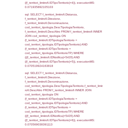
'%d/%m/%Y') as DataApertura,
DATE_FORMAT(DataChiusura, '%d/%m/%Y')
DataChiusura, DATE_FORMAT(DataUltimoPI
'%d/%m/%Y') as DataUltimoPIR FROM d3_is
WHERE (((d3_ispezioni.IDNotifica)=5435)), 
0.00063705444335938
sql: SELECT el_nazioni.DescIT, f_confini_st
FROM f_confini_stato INNER JOIN el_nazio
f_confini_stato.IDStato = el_nazioni.IDSta
f_confini_stato.IDNotifica = 5435;, executi
0.00065183639526367
sql: SELECT el_regioni.Regione, el_province
el_comuni.Comune, f_confini.Denominazio
f_confini INNER JOIN ((el_comuni INNER JO
ON el_comuni.IstProvincia = el_province.IstP
INNER JOIN el_regioni ON el_province.IstR
el_regioni.IstRegione) ON f_confini.IDComu
el_comuni.IstComune WHERE