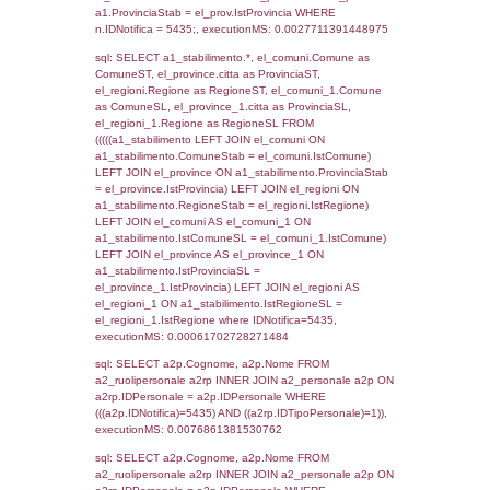
SEZIONE L (pubblico) - INFORMAZIONI S
INCIDENTALI CON IMPATTO ALL'ESTERN
STABILIMENTO
Indietro
Debug
sql: SELECT COUNT(*) FROM `userlevels`
`userlevelid` = -2, executionMS: 0.000370
sql: SELECT `userlevelid`, `userlevelname`
`userlevels`, executionMS: 0.00024986267
sql: SELECT COUNT(*) FROM `userlevelperm
WHERE `userlevelid` = -2, executionMS:
0.00024294853210449