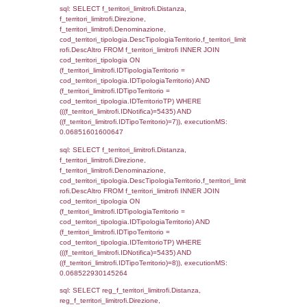
(((f_confini.IDNotifica)=5435));, executionMS
0.00068306922912598
sql: SELECT group_concat(f_territori_limitrof
SEPARATOR '; ') AS DescAltro,
cod_territori_tipologia.DescTipologiaTerrito
f_territori_limitrofi INNER JOIN cod_territori
(f_territori_limitrofi.IDTipologiaTerritorio =
cod_territori_tipologia.IDTipologiaTerritorio 
f_territori_limitrofi.IDTipoTerritorio =
cod_territori_tipologia.IDTerritorioTP ) WHER
((f_territori_limitrofi.IDNotifica) = 5435 ) AND
cod_territori_tipologia.IDTerritorioTP = 1)
cod_territori_tipologia.DescTipologiaTerritori
executionMS: 0.080184936523438
sql: SELECT f_territori_limitrofi.Distanza,
f_territori_limitrofi.Direzione,
f_territori_limitrofi.Denominazione,
f_territori_limitrofi.DescAltro,