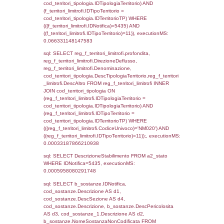
f_territori_limitrofi.Denominazione,
cod_territori_tipologia.DescTipologiaTerritori
f_territori_limitrofi.DescAltro FROM f_territori
JOIN cod_territori_tipologia ON
(f_territori_limitrofi.IDTipologiaTerritorio =
cod_territori_tipologia.IDTipologiaTerritorio)
(f_territori_limitrofi.IDTipoTerritorio =
cod_territori_tipologia.IDTerritorioTP) WHER
(((f_territori_limitrofi.IDNotifica)=5435) AND
((f_territori_limitrofi.IDTipoTerritorio)=5)), ex
0.070519924163818
sql: SELECT f_territori_limitrofi.Distanza,
f_territori_limitrofi.Direzione,
f_territori_limitrofi.Denominazione,
cod_territori_tipologia.DescTipologiaTerritorio,
rofi.DescAltro FROM f_territori_limitrofi INN
cod_territori_tipologia ON
(f_territori_limitrofi.IDTipologiaTerritorio =