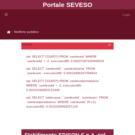
Portale SEVE
Notifiche pubblico
Notifiche pubblico
Debug
sql: SELECT COUNT(*) FROM `userlevels`
`userlevelid` = -2, executionMS: 0.000370
sql: SELECT `userlevelid`, `userlevelname`
`userlevels`, executionMS: 0.00024986267
sql: SELECT COUNT(*) FROM `userlevelperm
WHERE `userlevelid` = -2, executionMS: