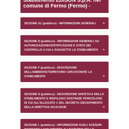
0.00024294853210449
sql: SELECT `tablename`, `userlevelid`, `p
`userlevelpermissions` WHERE `userlevelid` I
executionMS: 0.0010209083557129
Stabilimento EDISON S.p
comune di Fermo (Fermo
SEZIONE A1 (pubblico) - INFORMAZIONI 