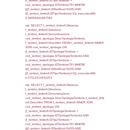
sql: SELECT a2p.Cognome, a2p.Nome FR
a2_ruolipersonale a2rp INNER JOIN a2_pe
a2rp.IDPersonale = a2p.IDPersonale WHE
(((a2p.IDNotifica)=5435) AND ((a2rp.IDTipoP
executionMS: 0.0027379989624023
sql: SELECT cod_ipa_aoo.des_amm, d1_cont
d1_controlli.UntAmmTerr, d1_controlli.UffCo
d1_controlli.Regione, d1_controlli.Provincia,
d1_controlli.Comune, d1_controlli.Via, d1_co
d1_controlli.Email, d1_controlli.Pec FROM 
INNER JOIN d1_controlli ON cod_ipa_aoo.I
d1_controlli.UntAmmTerr where IDNotifica=5
executionMS: 0.032747030258179
sql: SELECT * FROM d2_autorizzazioni W
IDNotifica=5435, executionMS: 0.0135600
sql: SELECT Ispezione, IDArticoloComma, Au
StatoIspezione, DATE_FORMAT(DataApertu