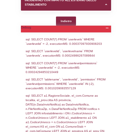
SEZIONE D (pubblico) - INFORMAZIONI G
AUTORIZZAZIONI/CERTIFICAZIONI E STAT
CONTROLLO A CUI è SOGGETTO LO STA
SEZIONE F (pubblico) - DESCRIZIONE
DELL'AMBIENTE/TERRITORIO CIRCOSTAN
STABILIMENTO
SEZIONE H (pubblico) - DESCRIZIONE SI
STABILIMENTO E RIEPILOGO SOSTANZE
DI CUI ALL'ALLEGATO 1 DEL DECRETO D
DELLA DIRETTIVA 2012/18/UE