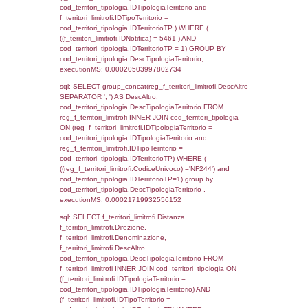
(((a2p.IDNotifica)=5461) AND ((a2rp.IDTipoP
executionMS: 0.00020813941955566
sql: SELECT a2p.Cognome, a2p.Nome FR
a2_ruolipersonale a2rp INNER JOIN a2_pe
a2rp.IDPersonale = a2p.IDPersonale WHE
(((a2p.IDNotifica)=5461) AND ((a2rp.IDTipoP
executionMS: 0.00020098686218262
sql: SELECT Cognome, Nome FROM
reg_a2_ruolipersonale INNER JOIN reg_a2
reg_a2_ruolipersonale.IDPersonale =
reg_a2_personale.IDPersonale WHERE
(((reg_a2_personale.CodiceUnivoco)='NF24
((reg_a2_ruolipersonale.IDTipoPersonale)=3
executionMS: 0.00020194053649902
sql: SELECT cod_ipa_aoo.des_amm, d1_cont
d1_controlli.UntAmmTerr, d1_controlli.UffCo
d1_controlli.Regione, d1_controlli.Provincia,