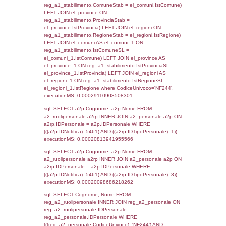
sql: SELECT `tablename`, `userlevelid`, `p
`userlevelpermissions` WHERE `userlevelid` I
executionMS: 0.0010819435119629
sql: SELECT a1.RagioneSociale, el_com.C
localita, el_prov.citta AS provincia,
DATE(n.DataInvioNotifica) as DataInvioNotifi
n.FileNotificaZip, n.DataFileNotificaZip FROM
LEFT JOIN infostabilimento i ON i.CodiceUn
n.CodiceUnivoco LEFT JOIN a1_stabilimen
a1.CodiceUnivoco = n.CodiceUnivoco LEFT
el_comuni AS el_com ON a1.ComuneStab 
el_com.IstComune LEFT JOIN el_province 
a1.ProvinciaStab = el_prov.IstProvincia W
n.IDNotifica = 5461;, executionMS:
0.00045895576477051
sql: SELECT a1_stabilimento.*, el_comuni
ComuneST, el_province.citta as ProvinciaST