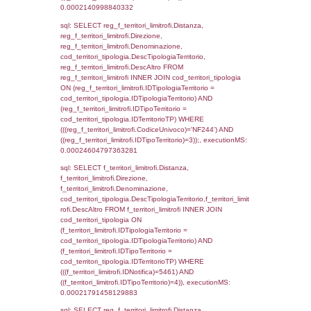
f_confini_stato.IDStato = el_nazioni.IDSta
f_confini_stato.IDNotifica = 5461;, executi
0.00020194053649902
sql: SELECT el_nazioni.DescIT,
reg_f_confini_stato.Distanza FROM reg_f_co
INNER JOIN el_nazioni ON reg_f_confini_st
el_nazioni.IDStato WHERE
(((reg_f_confini_stato.CodiceUnivoco)='NF24
executionMS: 0.0002129077911377
sql: SELECT el_regioni.Regione, el_province
el_comuni.Comune, f_confini.Denominazio
f_confini INNER JOIN ((el_comuni INNER JO
ON el_comuni.IstProvincia = el_province.IstP
INNER JOIN el_regioni ON el_province.IstR
el_regioni.IstRegione) ON f_confini.IDComu
el_comuni.IstComune WHERE
(((f_confini.IDNotifica)=5461));, executionMS
0.00020694732666016