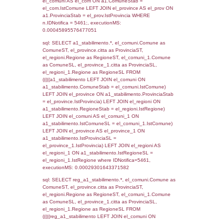
SEZIONE L (pubblico) - INFORMAZIONI S
INCIDENTALI CON IMPATTO ALL'ESTERN
STABILIMENTO
Indietro
Debug
sql: SELECT COUNT(*) FROM `userlevels`
`userlevelid` = -2, executionMS: 0.000309
sql: SELECT `userlevelid`, `userlevelname`
`userlevels`, executionMS: 0.00023293495
sql: SELECT COUNT(*) FROM `userlevelperm
WHERE `userlevelid` = -2, executionMS:
0.00024700164794922