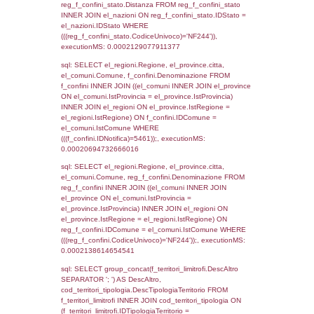
as ComuneSL, el_province_1.citta as Provi
el_regioni_1.Regione as RegioneSL FROM
(((((reg_a1_stabilimento LEFT JOIN el_com
reg_a1_stabilimento.ComuneStab = el_com
LEFT JOIN el_province ON
reg_a1_stabilimento.ProvinciaStab =
el_province.IstProvincia) LEFT JOIN el_regi
reg_a1_stabilimento.RegioneStab = el_regio
LEFT JOIN el_comuni AS el_comuni_1 ON
reg_a1_stabilimento.IstComuneSL =
el_comuni_1.IstComune) LEFT JOIN el_pro
el_province_1 ON reg_a1_stabilimento.IstP
el_province_1.IstProvincia) LEFT JOIN el_re
el_regioni_1 ON reg_a1_stabilimento.IstRe
el_regioni_1.IstRegione where CodiceUnivo
executionMS: 0.00029110908508301
sql: SELECT a2p.Cognome, a2p.Nome FR
a2_ruolipersonale a2rp INNER JOIN a2_pe
a2rp.IDPersonale = a2p.IDPersonale WHE