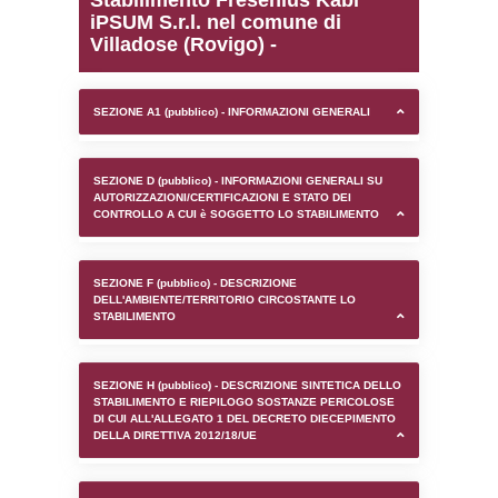
0.00024700164794922
sql: SELECT `tablename`, `userlevelid`, `p
`userlevelpermissions` WHERE `userlevelid` I
executionMS: 0.0010819435119629
Stabilimento Fresenius 
iPSUM S.r.l. nel comune 
Villadose (Rovigo) -
SEZIONE A1 (pubblico) - INFORMAZIONI 