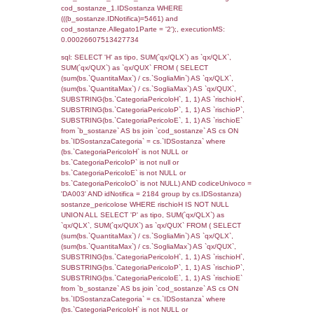
(((f_territori_limitrofi.IDNotifica)=5461) AND
((f_territori_limitrofi.IDTipoTerritorio)=6)), ex
0.00020599365234375
sql: SELECT reg_f_territori_limitrofi.Distanza
reg_f_territori_limitrofi.Direzione,
reg_f_territori_limitrofi.Denominazione,
cod_territori_tipologia.DescTipologiaTerritorio
_limitrofi.DescAltro FROM reg_f_territori_limi
JOIN cod_territori_tipologia ON
(reg_f_territori_limitrofi.IDTipologiaTerritorio =
cod_territori_tipologia.IDTipologiaTerritorio)
(reg_f_territori_limitrofi.IDTipoTerritorio =
cod_territori_tipologia.IDTerritorioTP) WHER
(((reg_f_territori_limitrofi.CodiceUnivoco)='
((reg_f_territori_limitrofi.IDTipoTerritorio)=6)
0.00020909309387207
sql: SELECT f_territori_limitrofi.Distanza,
f_territori_limitrofi.Direzione,