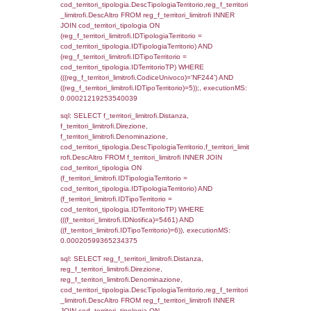
cod_territori_tipologia.IDTerritorioTP = 1)
cod_territori_tipologia.DescTipologiaTerritori
executionMS: 0.00020503997802734
sql: SELECT group_concat(reg_f_territori_lim
SEPARATOR '; ') AS DescAltro,
cod_territori_tipologia.DescTipologiaTerrito
reg_f_territori_limitrofi INNER JOIN cod_territ
ON (reg_f_territori_limitrofi.IDTipologiaTerrito
cod_territori_tipologia.IDTipologiaTerritorio 
reg_f_territori_limitrofi.IDTipoTerritorio =
cod_territori_tipologia.IDTerritorioTP) WHERE
((reg_f_territori_limitrofi.CodiceUnivoco) ='N
cod_territori_tipologia.IDTerritorioTP=1) gro
cod_territori_tipologia.DescTipologiaTerritorio
executionMS: 0.00021719932556152
sql: SELECT f_territori_limitrofi.Distanza,
f_territori_limitrofi.Direzione,
f_territori_limitrofi.Denominazione,