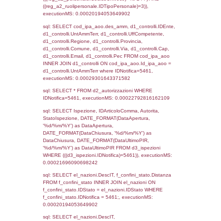
el_regioni.Regione as RegioneST, el_com
as ComuneSL, el_province_1.citta as Provi
el_regioni_1.Regione as RegioneSL FROM
(((((a1_stabilimento LEFT JOIN el_comuni 
a1_stabilimento.ComuneStab = el_comuni.
LEFT JOIN el_province ON a1_stabilimento.
= el_province.IstProvincia) LEFT JOIN el_re
a1_stabilimento.RegioneStab = el_regioni.I
LEFT JOIN el_comuni AS el_comuni_1 ON
a1_stabilimento.IstComuneSL = el_comuni
LEFT JOIN el_province AS el_province_1 O
a1_stabilimento.IstProvinciaSL =
el_province_1.IstProvincia) LEFT JOIN el_re
el_regioni_1 ON a1_stabilimento.IstRegion
el_regioni_1.IstRegione where IDNotifica=5
executionMS: 0.00029301643371582
sql: SELECT reg_a1_stabilimento.*, el_co
ComuneST, el_province.citta as ProvinciaST
el_regioni.Regione as RegioneST, el_com