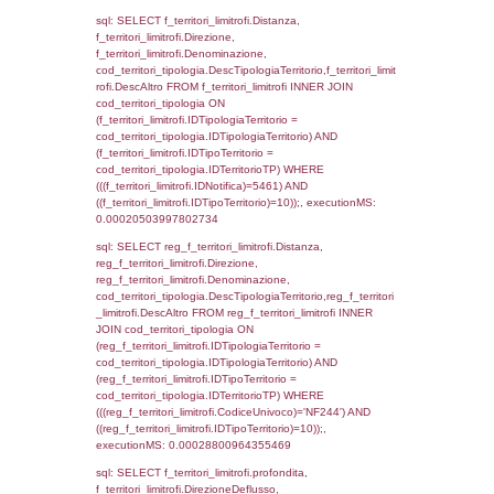
cod_territori_tipologia.IDTipologiaTerritorio)
(f_territori_limitrofi.IDTipoTerritorio =
cod_territori_tipologia.IDTerritorioTP) WHER
(((f_territori_limitrofi.IDNotifica)=5461) AND
((f_territori_limitrofi.IDTipoTerritorio)=4)), ex
0.00021791458129883
sql: SELECT reg_f_territori_limitrofi.Distanza
reg_f_territori_limitrofi.Direzione,
reg_f_territori_limitrofi.Denominazione,
cod_territori_tipologia.DescTipologiaTerritorio
_limitrofi.DescAltro FROM reg_f_territori_limi
JOIN cod_territori_tipologia ON
(reg_f_territori_limitrofi.IDTipologiaTerritorio =
cod_territori_tipologia.IDTipologiaTerritorio)
(reg_f_territori_limitrofi.IDTipoTerritorio =
cod_territori_tipologia.IDTerritorioTP) WHER
(((reg_f_territori_limitrofi.CodiceUnivoco)='
((reg_f_territori_limitrofi.IDTipoTerritorio)=4)
0.00020790100097656