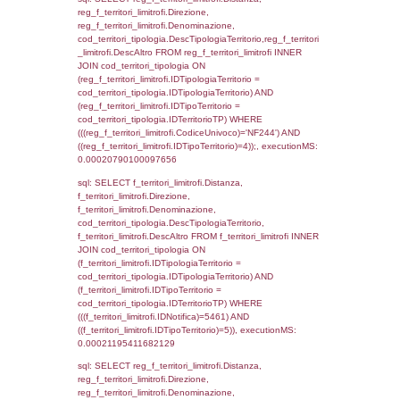
sql: SELECT el_regioni.Regione, el_province
el_comuni.Comune, reg_f_confini.Denomin
reg_f_confini INNER JOIN ((el_comuni INN
el_province ON el_comuni.IstProvincia =
el_province.IstProvincia) INNER JOIN el_re
el_province.IstRegione = el_regioni.IstRegi
reg_f_confini.IDComune = el_comuni.Ist
(((reg_f_confini.CodiceUnivoco)='NF244'));,
0.0002138614654541
sql: SELECT group_concat(f_territori_limitrof
SEPARATOR '; ') AS DescAltro,
cod_territori_tipologia.DescTipologiaTerrito
f_territori_limitrofi INNER JOIN cod_territori
(f_territori_limitrofi.IDTipologiaTerritorio =
cod_territori_tipologia.IDTipologiaTerritorio 
f_territori_limitrofi.IDTipoTerritorio =
cod_territori_tipologia.IDTerritorioTP ) WHER
((f_territori_limitrofi.IDNotifica) = 5461 ) AND