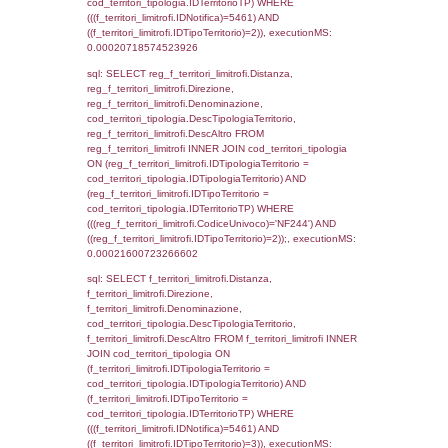
d1_controlli.Comune, d1_controlli.Via, d1_co
d1_controlli.Email, d1_controlli.Pec FROM 
INNER JOIN d1_controlli ON cod_ipa_aoo.I
d1_controlli.UntAmmTerr where IDNotifica=5
executionMS: 0.00029301643371582
sql: SELECT * FROM d2_autorizzazioni W
IDNotifica=5461, executionMS: 0.000227
sql: SELECT Ispezione, IDArticoloComma, Au
StatoIspezione, DATE_FORMAT(DataApertu
'%d/%m/%Y') as DataApertura,
DATE_FORMAT(DataChiusura, '%d/%m/%Y')
DataChiusura, DATE_FORMAT(DataUltimoPI
'%d/%m/%Y') as DataUltimoPIR FROM d3_is
WHERE (((d3_ispezioni.IDNotifica)=5461)), 
0.00021696090698242
sql: SELECT el_nazioni.DescIT, f_confini_st
FROM f_confini_stato INNER JOIN el_nazio