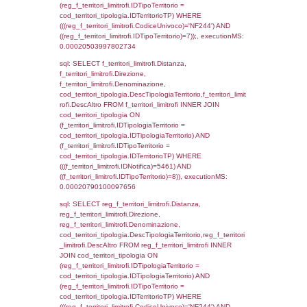
cod_territori_tipologia.IDTerritorioTP) WHER
(((reg_f_territori_limitrofi.CodiceUnivoco)='
((reg_f_territori_limitrofi.IDTipoTerritorio)=2)
0.00021600723266602
sql: SELECT f_territori_limitrofi.Distanza,
f_territori_limitrofi.Direzione,
f_territori_limitrofi.Denominazione,
cod_territori_tipologia.DescTipologiaTerritori
f_territori_limitrofi.DescAltro FROM f_territori
JOIN cod_territori_tipologia ON
(f_territori_limitrofi.IDTipologiaTerritorio =
cod_territori_tipologia.IDTipologiaTerritorio)
(f_territori_limitrofi.IDTipoTerritorio =
cod_territori_tipologia.IDTerritorioTP) WHER
(((f_territori_limitrofi.IDNotifica)=5461) AND
((f_territori_limitrofi.IDTipoTerritorio)=3)), ex
0.0002140998840332
sql: SELECT reg_f_territori_limitrofi.Distanza