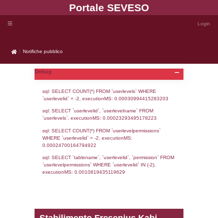
Portale SEVE
Notifiche pubblico
Notifiche pubblico
Debug
sql: SELECT COUNT(*) FROM `userlevels`
`userlevelid` = -2, executionMS: 0.000309
sql: SELECT `userlevelid`, `userlevelname`
`userlevels`, executionMS: 0.00023293495
sql: SELECT COUNT(*) FROM `userlevelperm
WHERE `userlevelid` = -2, executionMS: