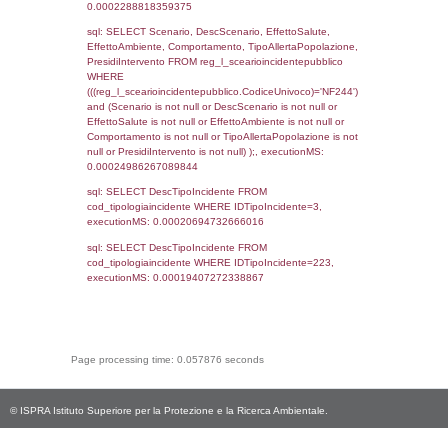
(reg_f_territori_limitrofi.IDTipoTerritorio =
cod_territori_tipologia.IDTerritorioTP) WHER
(((reg_f_territori_limitrofi.CodiceUnivoco)='
((reg_f_territori_limitrofi.IDTipoTerritorio)=7)
0.00020503997802734
sql: SELECT f_territori_limitrofi.Distanza,
f_territori_limitrofi.Direzione,
f_territori_limitrofi.Denominazione,
cod_territori_tipologia.DescTipologiaTerritorio,
rofi.DescAltro FROM f_territori_limitrofi INN
cod_territori_tipologia ON
(f_territori_limitrofi.IDTipologiaTerritorio =
cod_territori_tipologia.IDTipologiaTerritorio)
(f_territori_limitrofi.IDTipoTerritorio =
cod_territori_tipologia.IDTerritorioTP) WHER
(((f_territori_limitrofi.IDNotifica)=5461) AND
((f_territori_limitrofi.IDTipoTerritorio)=8)), ex
0.00020790100097656