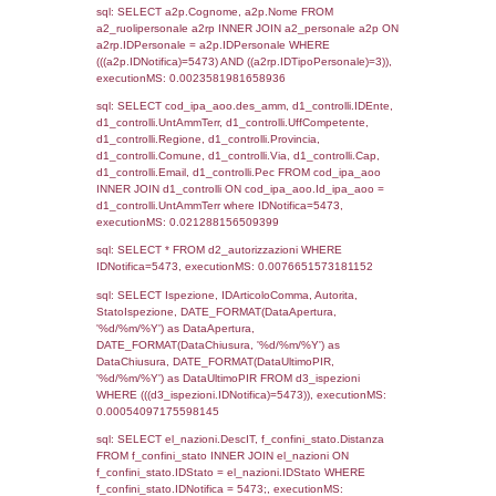
WHERE `userlevelid` = -2, executionMS:
0.00020098686218262
sql: SELECT `tablename`, `userlevelid`, `p
`userlevelpermissions` WHERE `userlevelid` I
executionMS: 0.00094389915466309
sql: SELECT a1.RagioneSociale, el_com.C
localita, el_prov.citta AS provincia,
DATE(n.DataInvioNotifica) as DataInvioNotifi
n.FileNotificaZip, n.DataFileNotificaZip FROM
LEFT JOIN infostabilimento i ON i.CodiceUn
n.CodiceUnivoco LEFT JOIN a1_stabilimen
a1.CodiceUnivoco = n.CodiceUnivoco LEFT
el_comuni AS el_com ON a1.ComuneStab 
el_com.IstComune LEFT JOIN el_province 
a1.ProvinciaStab = el_prov.IstProvincia W
n.IDNotifica = 5473;, executionMS: 0.002
sql: SELECT a1_stabilimento.*, el_comuni
ComuneST, el_province.citta as ProvinciaST