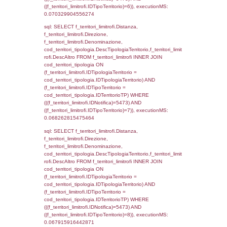
INNER JOIN el_regioni ON el_province.IstR
el_regioni.IstRegione) ON f_confini.IDComu
el_comuni.IstComune WHERE
(((f_confini.IDNotifica)=5473));, executionMS
0.00053501129150391
sql: SELECT group_concat(f_territori_limitrof
SEPARATOR '; ') AS DescAltro,
cod_territori_tipologia.DescTipologiaTerrito
f_territori_limitrofi INNER JOIN cod_territori
(f_territori_limitrofi.IDTipologiaTerritorio =
cod_territori_tipologia.IDTipologiaTerritorio 
f_territori_limitrofi.IDTipoTerritorio =
cod_territori_tipologia.IDTerritorioTP ) WHER
((f_territori_limitrofi.IDNotifica) = 5473 ) AND
cod_territori_tipologia.IDTerritorioTP = 1)
cod_territori_tipologia.DescTipologiaTerritori
executionMS: 0.05174708366394
sql: SELECT f_territori_limitrofi.Distanza,