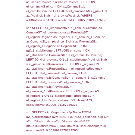
SEZIONE L (pubblico) - INFORMAZIONI S
INCIDENTALI CON IMPATTO ALL'ESTERN
STABILIMENTO
Indietro
Debug
sql: SELECT COUNT(*) FROM `userlevels`
`userlevelid` = -2, executionMS: 0.000314
sql: SELECT `userlevelid`, `userlevelname`
`userlevels`, executionMS: 0.00023484230
sql: SELECT COUNT(*) FROM `userlevelperm