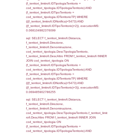
(((a2p.IDNotifica)=5473) AND ((a2rp.IDTipoP
executionMS: 0.0028979778289795
sql: SELECT a2p.Cognome, a2p.Nome FR
a2_ruolipersonale a2rp INNER JOIN a2_pe
a2rp.IDPersonale = a2p.IDPersonale WHE
(((a2p.IDNotifica)=5473) AND ((a2rp.IDTipoP
executionMS: 0.0023581981658936
sql: SELECT cod_ipa_aoo.des_amm, d1_cont
d1_controlli.UntAmmTerr, d1_controlli.UffCo
d1_controlli.Regione, d1_controlli.Provincia,
d1_controlli.Comune, d1_controlli.Via, d1_co
d1_controlli.Email, d1_controlli.Pec FROM 
INNER JOIN d1_controlli ON cod_ipa_aoo.I
d1_controlli.UntAmmTerr where IDNotifica=5
executionMS: 0.021288156509399
sql: SELECT * FROM d2_autorizzazioni W
IDNotifica=5473, executionMS: 0.0076651