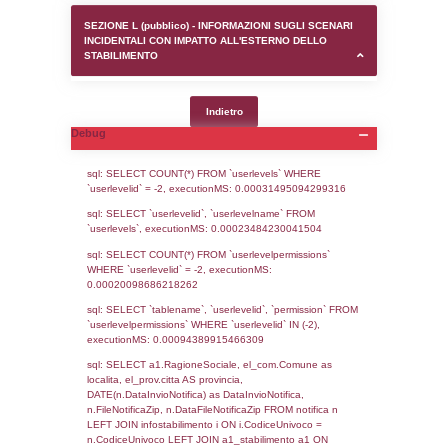
SEZIONE D (pubblico) - INFORMAZIONI G
AUTORIZZAZIONI/CERTIFICAZIONI E STAT
CONTROLLO A CUI è SOGGETTO LO STA
SEZIONE F (pubblico) - DESCRIZIONE
DELL'AMBIENTE/TERRITORIO CIRCOSTAN
STABILIMENTO
SEZIONE H (pubblico) - DESCRIZIONE SI
STABILIMENTO E RIEPILOGO SOSTANZE
DI CUI ALL'ALLEGATO 1 DEL DECRETO D
DELLA DIRETTIVA 2012/18/UE