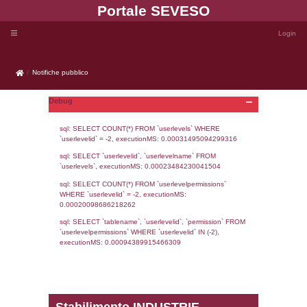
Portale SEVE
Notifiche pubblico
Notifiche pubblico
Debug
sql: SELECT COUNT(*) FROM `userlevels`
`userlevelid` = -2, executionMS: 0.000314
sql: SELECT `userlevelid`, `userlevelname`
`userlevels`, executionMS: 0.00023484230
sql: SELECT COUNT(*) FROM `userlevelperm
WHERE `userlevelid` = -2, executionMS: