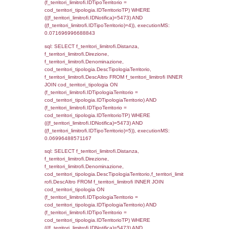
sql: SELECT Ispezione, IDArticoloComma, Au
StatoIspezione, DATE_FORMAT(DataApertu
'%d/%m/%Y') as DataApertura,
DATE_FORMAT(DataChiusura, '%d/%m/%Y')
DataChiusura, DATE_FORMAT(DataUltimoPI
'%d/%m/%Y') as DataUltimoPIR FROM d3_is
WHERE (((d3_ispezioni.IDNotifica)=5473)), 
0.00054097175598145
sql: SELECT el_nazioni.DescIT, f_confini_st
FROM f_confini_stato INNER JOIN el_nazio
f_confini_stato.IDStato = el_nazioni.IDSta
f_confini_stato.IDNotifica = 5473;, executi
0.00046181678771973
sql: SELECT el_regioni.Regione, el_province
el_comuni.Comune, f_confini.Denominazio
f_confini INNER JOIN ((el_comuni INNER JO
ON el_comuni.IstProvincia = el_province.IstP