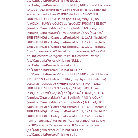
(((f_territori_limitrofi.IDNotifica)=5473) AND
((f_territori_limitrofi.IDTipoTerritorio)=7)), ex
0.068262815475464
sql: SELECT f_territori_limitrofi.Distanza,
f_territori_limitrofi.Direzione,
f_territori_limitrofi.Denominazione,
cod_territori_tipologia.DescTipologiaTerritorio,
rofi.DescAltro FROM f_territori_limitrofi INN
cod_territori_tipologia ON
(f_territori_limitrofi.IDTipologiaTerritorio =
cod_territori_tipologia.IDTipologiaTerritorio)
(f_territori_limitrofi.IDTipoTerritorio =
cod_territori_tipologia.IDTerritorioTP) WHER
(((f_territori_limitrofi.IDNotifica)=5473) AND
((f_territori_limitrofi.IDTipoTerritorio)=8)), ex
0.067915916442871
sql: SELECT reg_f_territori_limitrofi.Distanza
reg_f_territori_limitrofi.Direzione,