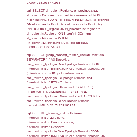
el_regioni.Regione as RegioneST, el_com
as ComuneSL, el_province_1.citta as Provi
el_regioni_1.Regione as RegioneSL FROM
(((((a1_stabilimento LEFT JOIN el_comuni 
a1_stabilimento.ComuneStab = el_comuni.
LEFT JOIN el_province ON a1_stabilimento.
= el_province.IstProvincia) LEFT JOIN el_re
a1_stabilimento.RegioneStab = el_regioni.I
LEFT JOIN el_comuni AS el_comuni_1 ON
a1_stabilimento.IstComuneSL = el_comuni
LEFT JOIN el_province AS el_province_1 O
a1_stabilimento.IstProvinciaSL =
el_province_1.IstProvincia) LEFT JOIN el_re
el_regioni_1 ON a1_stabilimento.IstRegion
el_regioni_1.IstRegione where IDNotifica=5
executionMS: 0.0005791187286377
sql: SELECT a2p.Cognome, a2p.Nome FR
a2_ruolipersonale a2rp INNER JOIN a2_pe
a2rp.IDPersonale = a2p.IDPersonale WHE