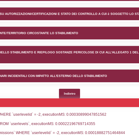
nto MacDermid Performance So
lico) - INFORMAZIONI GENERALI
lico) - INFORMAZIONI GENERALI SU AUTORIZZAZIONI/CER
lico) - DESCRIZIONE DELL'AMBIENTE/TERRITORIO CIRCOS