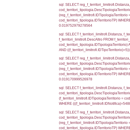
f_confini_stato
sql: SELECT el_
WHERE (((reg_f
sql: SELECT el_
el_comuni.IstPr
el_comuni.IstC
sql: SELECT el
el_province ON 
= el_comuni.Is
sql: SELECT grou
cod_territori_tip
cod_territori_ti
cod_territori_t