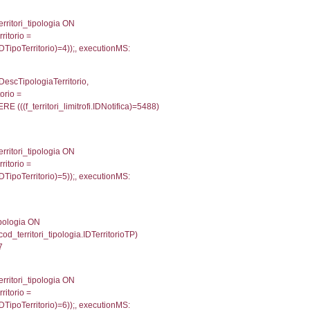
375
g_f_confini_stato INNER JOIN el_nazioni ON reg_f_co
nMS: 0.0010569095611572
une, f_confini.Denominazione FROM f_confini INNER 
gioni ON el_province.IstRegione = el_regioni.IstRegi
cutionMS: 0.00042104721069336
une, reg_f_confini.Denominazione FROM reg_f_confin
INNER JOIN el_regioni ON el_province.IstRegione = el
023'));, executionMS: 0.0013771057128906
') AS DescAltro, cod_territori_tipologia.DescTipologia
od_territori_tipologia.IDTipologiaTerritorio and f_territor
i.IDNotifica) = 5488 ) AND cod_territori_tipologia.IDTer
2803993225098