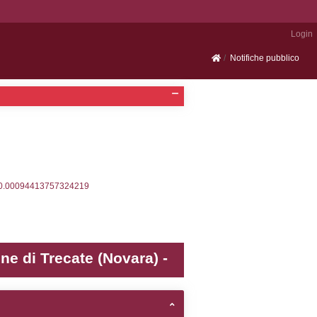
Portale SEVESO
2, executionMS: 0.00030899047851562
ecutionMS: 0.00022196769714355
velid` = -2, executionMS: 0.00018882751464844
velpermissions` WHERE `userlevelid` IN (-2), execut