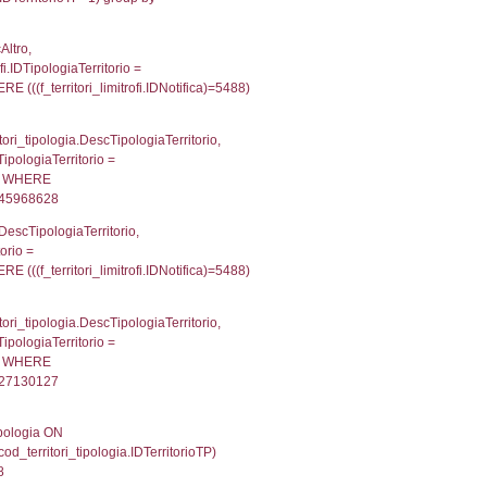
p INNER JOIN a2_personale a2p ON a2rp.IDPersona
ionMS: 0.0022480487823486
IN reg_a2_personale ON reg_a2_ruolipersonale.ID
_ruolipersonale.IDTipoPersonale)=3)), executionM
UntAmmTerr, d1_controlli.UffCompetente, d1_controlli
lli.Email, d1_controlli.Pec FROM cod_ipa_aoo INNER 
21909952163696
xecutionMS: 0.0077979564666748
e, DATE_FORMAT(DataApertura, '%d/%m/%Y') as Data
/%Y') as DataUltimoPIR FROM d3_ispezioni WHERE (
fini_stato INNER JOIN el_nazioni ON f_confini_stato.