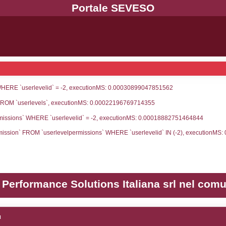
UNT(*) FROM `userlevels` WHERE `userlevelid` = -
serlevelid`, `userlevelname` FROM `userlevels`, ex
UNT(*) FROM `userlevelpermissions` WHERE `userle
blename`, `userlevelid`, `permission` FROM `userle