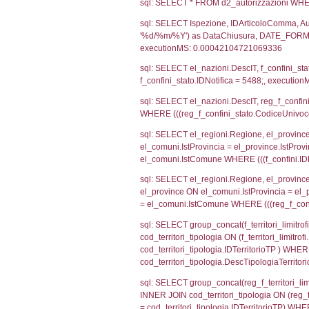
sql: SELECT CO
sql: SELECT `ta
sql: SELECT a1.R
n.DataFileNotif
n.CodiceUnivoc
WHERE n.IDNoti
sql: SELECT a1_
ComuneSL, el_p
el_comuni.IstCo
el_regioni.Ist
a1_stabilimento
IDNotifica=548
sql: SELECT a2
(((a2p.IDNotif