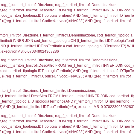
.IDNotifica = 5488;, executionMS: 0.00032806396484
nazioni.DescIT, reg_f_confini_stato.Distanza FROM re
_confini_stato.CodiceUnivoco)='NA023')), executio
regioni.Regione, el_province.citta, el_comuni.Com
ovincia = el_province.IstProvincia) INNER JOIN el_re
omune WHERE (((f_confini.IDNotifica)=5488));, exe
_regioni.Regione, el_province.citta, el_comuni.Com
el_comuni.IstProvincia = el_province.IstProvincia) 
tComune WHERE (((reg_f_confini.CodiceUnivoco)='NA
p_concat(f_territori_limitrofi.DescAltro SEPARATOR '; 
ologia ON (f_territori_limitrofi.IDTipologiaTerritorio = c
pologia.IDTerritorioTP ) WHERE ( ((f_territori_limitrof
ipologia.DescTipologiaTerritorio, executionMS: 0.05