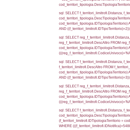
sql: SELECT a2
(((a2p.IDNotif
sql: SELECT Co
WHERE (((reg_a
sql: SELECT cod
d1_controlli.Co
d1_controlli.U
sql: SELECT * 
sql: SELECT Is
'%d/%m/%Y') as
executionMS: 
sql: SELECT el_