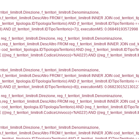
p_concat(reg_f_territori_limitrofi.DescAltro SEPARATOR
rritori_tipologia ON (reg_f_territori_limitrofi.IDTipolo
tipologia.IDTerritorioTP) WHERE ( ((reg_f_territori_lim
ipologia.DescTipologiaTerritorio , executionMS: 0.01
ritori_limitrofi.Distanza, f_territori_limitrofi.Direzione,
pologia.DescTipologiaTerritorio FROM f_territori_limitrof
ologia.IDTipologiaTerritorio) AND (f_territori_limitrofi.
i_limitrofi.IDTipoTerritorio)=2)), executionMS: 0.068
_territori_limitrofi.Distanza, reg_f_territori_limitrofi
imitrofi.DescAltro FROM reg_f_territori_limitrofi INNER 
pologia.IDTipologiaTerritorio) AND (reg_f_territori_limi
ri_limitrofi.CodiceUnivoco)='NA023') AND ((reg_f_terri
ritori_limitrofi.Distanza, f_territori_limitrofi.Direzion
rofi.DescAltro FROM f_territori_limitrofi INNER JOIN cod_