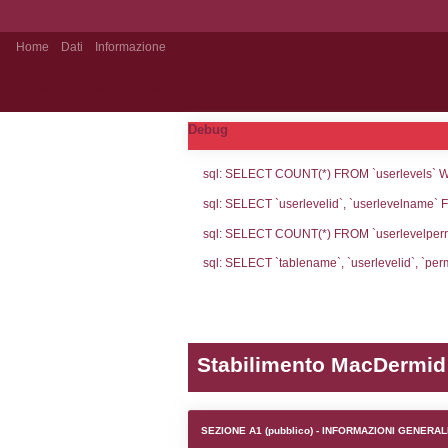
Home
Dati
Informazione
Notifiche pubblico
Debug
sql: SELECT CO
sql: SELECT `u
sql: SELECT CO
sql: SELECT `ta