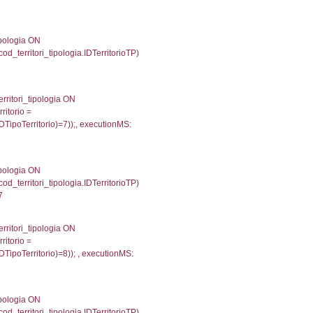
 '; ') AS DescAltro, cod_territori_tipologia.DescTipol
giaTerritorio = cod_territori_tipologia.IDTipologiaTerrit
itrofi.CodiceUnivoco) ='NA023') and cod_territori_tipo
4957189559937
 f_territori_limitrofi.Denominazione, f_territori_limitrofi
i INNER JOIN cod_territori_tipologia ON (f_territori_lim
IDTipoTerritorio = cod_territori_tipologia.IDTerritorioTP
341970443726
.Direzione, reg_f_territori_limitrofi.Denominazione, cod_
JOIN cod_territori_tipologia ON (reg_f_territori_limitrof
trofi.IDTipoTerritorio = cod_territori_tipologia.IDTerri
tori_limitrofi.IDTipoTerritorio)=2));, executionMS: 0.
e, f_territori_limitrofi.Denominazione, cod_territori_tipo
territori_tipologia ON (f_territori_limitrofi.IDTipologiaT