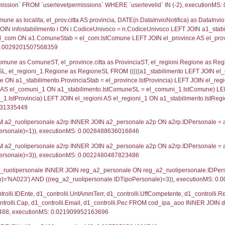
lico) - DESCRIZIONE SINTETICA DELLO STABILIMENTO E
lico) - INFORMAZIONI SUGLI SCENARI INCIDENTALI CON I
UNT(*) FROM `userlevels` WHERE `userlevelid` = -
serlevelid`, `userlevelname` FROM `userlevels`, ex