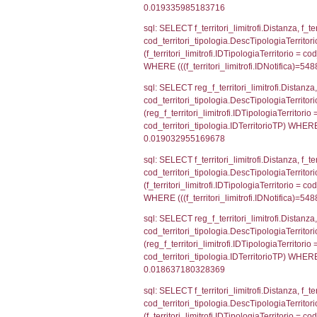
sql: SELECT grou
INNER JOIN cod_te
= cod_territori_
cod_territori_t
sql: SELECT f_ter
cod_territori_ti
cod_territori_tip
AND ((f_territor
sql: SELECT reg_f
reg_f_territori_l
cod_territori_ti
(((reg_f_territo
sql: SELECT f_ter
f_territori_limit