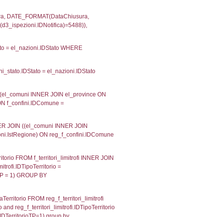
velid` = -2, executionMS: 0.00018882751464844
velpermissions` WHERE `userlevelid` IN (-2), execut
ta AS provincia, DATE(n.DataInvioNotifica) as DataInv
i ON i.CodiceUnivoco = n.CodiceUnivoco LEFT JOIN a1
= el_com.IstComune LEFT JOIN el_province AS el_pr
province.citta as ProvinciaST, el_regioni.Regione 
ne as RegioneSL FROM (((((a1_stabilimento LEFT JO
vinciaStab = el_province.IstProvincia) LEFT JOIN el
_stabilimento.IstComuneSL = el_comuni_1.IstComune
OIN el_regioni AS el_regioni_1 ON a1_stabilimento.I
p INNER JOIN a2_personale a2p ON a2rp.IDPersona
ionMS: 0.0028488636016846