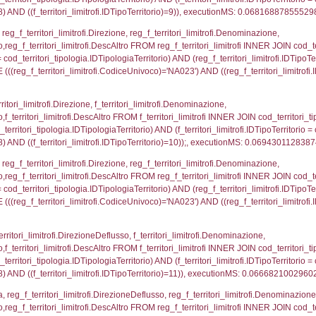
ologia.IDTipologiaTerritorio) AND (f_territori_limitrofi.
i_limitrofi.IDTipoTerritorio)=3)), executionMS: 0.069
_territori_limitrofi.Distanza, reg_f_territori_limitrofi
imitrofi.DescAltro FROM reg_f_territori_limitrofi INNER 
pologia.IDTipologiaTerritorio) AND (reg_f_territori_limi
ri_limitrofi.CodiceUnivoco)='NA023') AND ((reg_f_terri
ritori_limitrofi.Distanza, f_territori_limitrofi.Direzione
pologia.DescTipologiaTerritorio,f_territori_limitrofi.De
trofi.IDTipologiaTerritorio = cod_territori_tipologia.IDTip
tori_limitrofi.IDNotifica)=5488) AND ((f_territori_lim
_territori_limitrofi.Distanza, reg_f_territori_limitrofi
pologia.DescTipologiaTerritorio,reg_f_territori_limitro
limitrofi.IDTipologiaTerritorio = cod_territori_tipologia.
pologia.IDTerritorioTP) WHERE (((reg_f_territori_limitr
78564