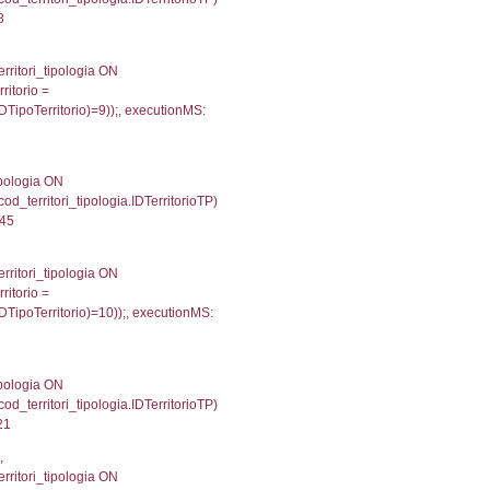
IDTipoTerritorio = cod_territori_tipologia.IDTerritorioTP
94104385376
.Direzione, reg_f_territori_limitrofi.Denominazione, cod_
JOIN cod_territori_tipologia ON (reg_f_territori_limitrof
trofi.IDTipoTerritorio = cod_territori_tipologia.IDTerri
tori_limitrofi.IDTipoTerritorio)=3));, executionMS: 0.
, f_territori_limitrofi.Denominazione,
scAltro FROM f_territori_limitrofi INNER JOIN cod_territ
ologiaTerritorio) AND (f_territori_limitrofi.IDTipoTerrito
itrofi.IDTipoTerritorio)=4)), executionMS: 0.0713348388
.Direzione, reg_f_territori_limitrofi.Denominazione,
fi.DescAltro FROM reg_f_territori_limitrofi INNER JOIN c
IDTipologiaTerritorio) AND (reg_f_territori_limitrofi.IDTi
ofi.CodiceUnivoco)='NA023') AND ((reg_f_territori_limitr