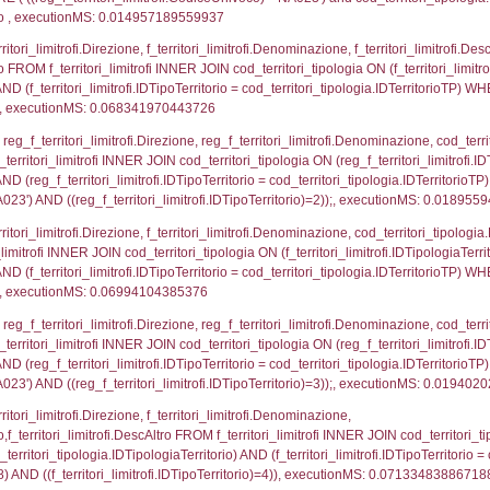
p.Cognome, a2p.Nome FROM a2_ruolipersonale a2r
ica)=5488) AND ((a2rp.IDTipoPersonale)=3)), execut
gnome, Nome FROM reg_a2_ruolipersonale INNER JO
2_personale.CodiceUnivoco)='NA023') AND ((reg_a2
_ipa_aoo.des_amm, d1_controlli.IDEnte, d1_controlli.
mune, d1_controlli.Via, d1_controlli.Cap, d1_contro
ntAmmTerr where IDNotifica=5488, executionMS: 0.0
FROM d2_autorizzazioni WHERE IDNotifica=5488, e
pezione, IDArticoloComma, Autorita, StatoIspezion
 DataChiusura, DATE_FORMAT(DataUltimoPIR, '%d/%m
0.00042104721069336
nazioni.DescIT, f_confini_stato.Distanza FROM f_con