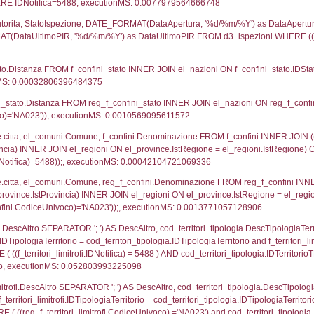
UNT(*) FROM `userlevelpermissions` WHERE `userle
blename`, `userlevelid`, `permission` FROM `userle
agioneSociale, el_com.Comune as localita, el_prov.cit
icaZip FROM notifica n LEFT JOIN infostabilimento 
o LEFT JOIN el_comuni AS el_com ON a1.ComuneStab 
fica = 5488;, executionMS: 0.0029201507568359
stabilimento.*, el_comuni.Comune as ComuneST, el_
rovince_1.citta as ProvinciaSL, el_regioni_1.Regio
mune) LEFT JOIN el_province ON a1_stabilimento.Pro
Regione) LEFT JOIN el_comuni AS el_comuni_1 ON a1
.IstProvinciaSL = el_province_1.IstProvincia) LEFT J
8, executionMS: 0.00054812431335449
p.Cognome, a2p.Nome FROM a2_ruolipersonale a2r
ica)=5488) AND ((a2rp.IDTipoPersonale)=1)), execut