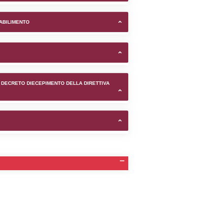
lutions Italiana srl nel com
TIFICAZIONI E STATO DEI CONTROLLO A CUI è SOGGETTO 
TANTE LO STABILIMENTO