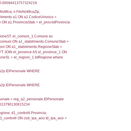
 RIEPILOGO SOSTANZE PERICOLOSE DI CUI ALL'ALLEGATO
MPATTO ALL'ESTERNO DELLO STABILIMENTO
Indietro
2, executionMS: 0.00030899047851562
ecutionMS: 0.00022196769714355