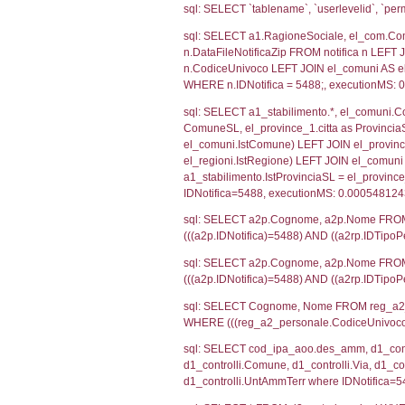
SEZIONE H (pubb
2012/18/UE
SEZIONE L (pubb
Debug
sql: SELECT CO
sql: SELECT `u