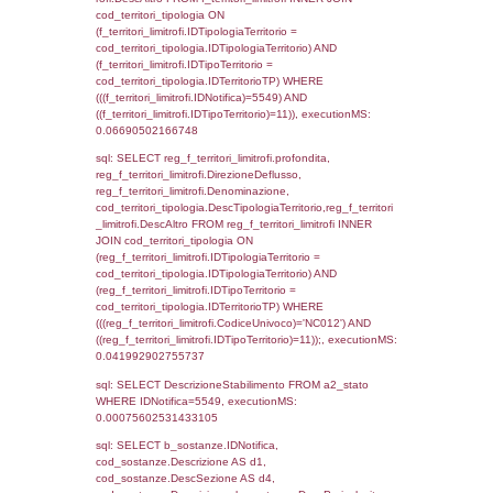
(((f_territori_limitrofi.IDNotifica)=5549) AND
((f_territori_limitrofi.IDTipoTerritorio)=3)), ex
0.070590972900391
sql: SELECT f_territori_limitrofi.Distanza,
f_territori_limitrofi.Direzione,
f_territori_limitrofi.Denominazione,
cod_territori_tipologia.DescTipologiaTerritorio,
rofi.DescAltro FROM f_territori_limitrofi INN
cod_territori_tipologia ON
(f_territori_limitrofi.IDTipologiaTerritorio =
cod_territori_tipologia.IDTipologiaTerritorio)
(f_territori_limitrofi.IDTipoTerritorio =
cod_territori_tipologia.IDTerritorioTP) WHER
(((f_territori_limitrofi.IDNotifica)=5549) AND
((f_territori_limitrofi.IDTipoTerritorio)=4)), ex
0.072646141052246
sql: SELECT f_territori_limitrofi.Distanza,
f_territori_limitrofi.Direzione,