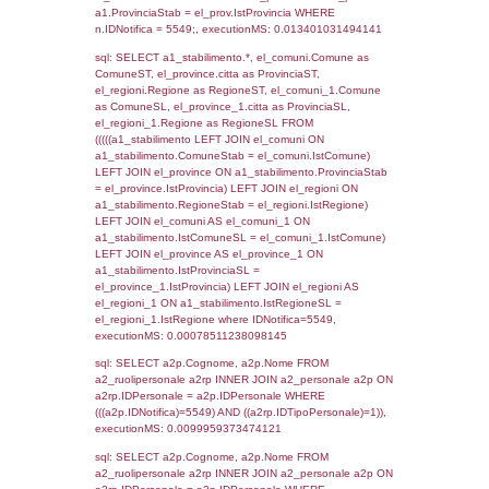
SEZIONE L (pubblico) - INFORMAZIONI S
INCIDENTALI CON IMPATTO ALL'ESTERN
STABILIMENTO
Indietro
Debug
sql: SELECT COUNT(*) FROM `userlevels`
`userlevelid` = -2, executionMS: 0.000420
sql: SELECT `userlevelid`, `userlevelname`
`userlevels`, executionMS: 0.00024080276
sql: SELECT COUNT(*) FROM `userlevelperm
WHERE `userlevelid` = -2, executionMS:
0.00022482872009277