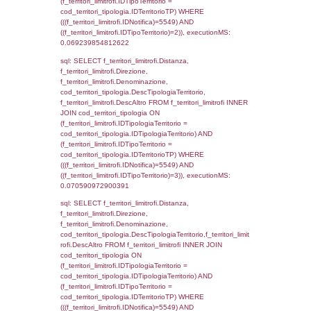
sql: SELECT a2p.Cognome, a2p.Nome FR
a2_ruolipersonale a2rp INNER JOIN a2_pe
a2rp.IDPersonale = a2p.IDPersonale WHE
(((a2p.IDNotifica)=5549) AND ((a2rp.IDTipoP
executionMS: 0.0047328472137451
sql: SELECT cod_ipa_aoo.des_amm, d1_cont
d1_controlli.UntAmmTerr, d1_controlli.UffCo
d1_controlli.Regione, d1_controlli.Provincia,
d1_controlli.Comune, d1_controlli.Via, d1_co
d1_controlli.Email, d1_controlli.Pec FROM 
INNER JOIN d1_controlli ON cod_ipa_aoo.I
d1_controlli.UntAmmTerr where IDNotifica=5
executionMS: 0.057010889053345
sql: SELECT * FROM d2_autorizzazioni W
IDNotifica=5549, executionMS: 0.0157659
sql: SELECT Ispezione, IDArticoloComma, Au
StatoIspezione, DATE_FORMAT(DataApertu