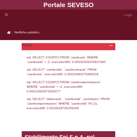
Portale SEVE
Notifiche pubblico
Notifiche pubblico
Debug
sql: SELECT COUNT(*) FROM `userlevels`
`userlevelid` = -2, executionMS: 0.000420
sql: SELECT `userlevelid`, `userlevelname`
`userlevels`, executionMS: 0.00024080276
sql: SELECT COUNT(*) FROM `userlevelperm
WHERE `userlevelid` = -2, executionMS: