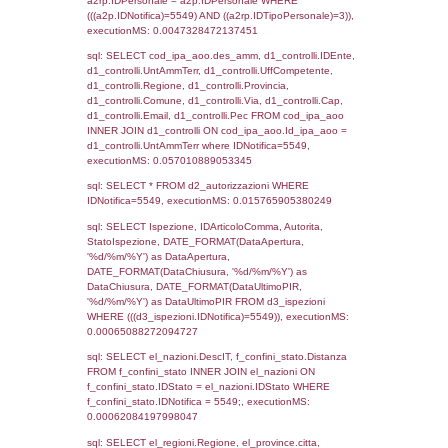
sql: SELECT `tablename`, `userlevelid`, `p
`userlevelpermissions` WHERE `userlevelid` I
executionMS: 0.0010628700256348
sql: SELECT a1.RagioneSociale, el_com.C
localita, el_prov.citta AS provincia,
DATE(n.DataInvioNotifica) as DataInvioNotifi
n.FileNotificaZip, n.DataFileNotificaZip FROM
LEFT JOIN infostabilimento i ON i.CodiceUn
n.CodiceUnivoco LEFT JOIN a1_stabilimen
a1.CodiceUnivoco = n.CodiceUnivoco LEFT
el_comuni AS el_com ON a1.ComuneStab 
el_com.IstComune LEFT JOIN el_province 
a1.ProvinciaStab = el_prov.IstProvincia W
n.IDNotifica = 5549;, executionMS: 0.013
sql: SELECT a1_stabilimento.*, el_comuni
ComuneST, el_province.citta as ProvinciaST
el_regioni.Regione as RegioneST, el_com
as ComuneSL, el_province_1.citta as Provi