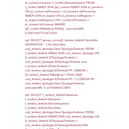
el_regioni_1.Regione as RegioneSL FROM
(((((a1_stabilimento LEFT JOIN el_comuni 
a1_stabilimento.ComuneStab = el_comuni.
LEFT JOIN el_province ON a1_stabilimento.
= el_province.IstProvincia) LEFT JOIN el_re
a1_stabilimento.RegioneStab = el_regioni.I
LEFT JOIN el_comuni AS el_comuni_1 ON
a1_stabilimento.IstComuneSL = el_comuni
LEFT JOIN el_province AS el_province_1 O
a1_stabilimento.IstProvinciaSL =
el_province_1.IstProvincia) LEFT JOIN el_re
el_regioni_1 ON a1_stabilimento.IstRegion
el_regioni_1.IstRegione where IDNotifica=5
executionMS: 0.00078511238098145
sql: SELECT a2p.Cognome, a2p.Nome FR
a2_ruolipersonale a2rp INNER JOIN a2_pe
a2rp.IDPersonale = a2p.IDPersonale WHE
(((a2p.IDNotifica)=5549) AND ((a2rp.IDTipoP
executionMS: 0.0099959373474121