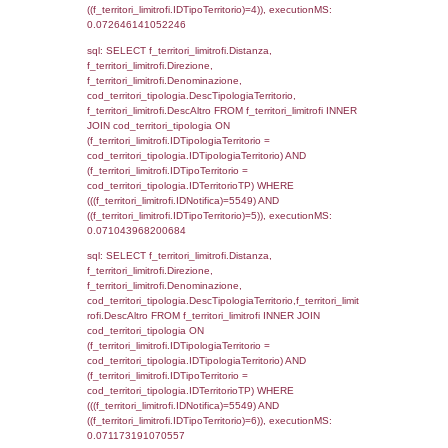
'%d/%m/%Y') as DataApertura,
DATE_FORMAT(DataChiusura, '%d/%m/%Y')
DataChiusura, DATE_FORMAT(DataUltimoPI
'%d/%m/%Y') as DataUltimoPIR FROM d3_is
WHERE (((d3_ispezioni.IDNotifica)=5549)), 
0.00065088272094727
sql: SELECT el_nazioni.DescIT, f_confini_st
FROM f_confini_stato INNER JOIN el_nazio
f_confini_stato.IDStato = el_nazioni.IDSta
f_confini_stato.IDNotifica = 5549;, executi
0.00062084197998047
sql: SELECT el_regioni.Regione, el_province
el_comuni.Comune, f_confini.Denominazio
f_confini INNER JOIN ((el_comuni INNER JO
ON el_comuni.IstProvincia = el_province.IstP
INNER JOIN el_regioni ON el_province.IstR
el_regioni.IstRegione) ON f_confini.IDComu
el_comuni.IstComune WHERE