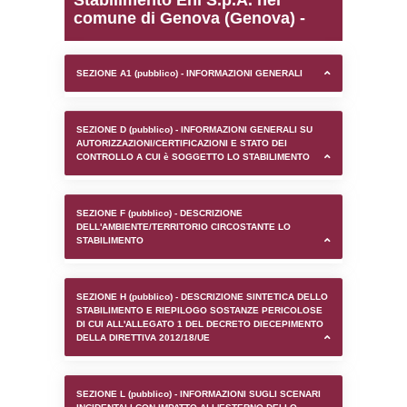
0.00022482872009277
sql: SELECT `tablename`, `userlevelid`, `p
`userlevelpermissions` WHERE `userlevelid` I
executionMS: 0.0010628700256348
Stabilimento Eni S.p.A. 
comune di Genova (Geno
SEZIONE A1 (pubblico) - INFORMAZIONI 