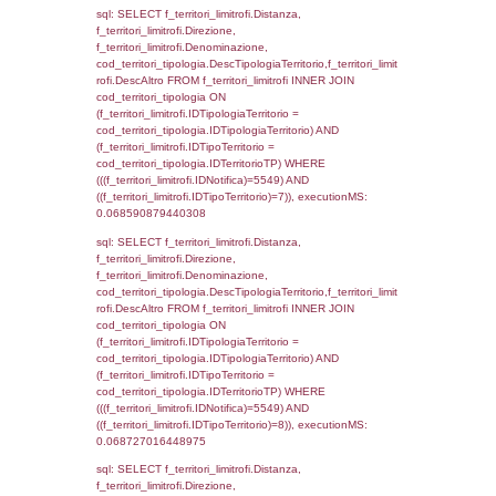
(((f_confini.IDNotifica)=5549));, executionMS
0.00072407722473145
sql: SELECT group_concat(f_territori_limitrof
SEPARATOR '; ') AS DescAltro,
cod_territori_tipologia.DescTipologiaTerrito
f_territori_limitrofi INNER JOIN cod_territori
(f_territori_limitrofi.IDTipologiaTerritorio =
cod_territori_tipologia.IDTipologiaTerritorio 
f_territori_limitrofi.IDTipoTerritorio =
cod_territori_tipologia.IDTerritorioTP ) WHER
((f_territori_limitrofi.IDNotifica) = 5549 ) AND
cod_territori_tipologia.IDTerritorioTP = 1)
cod_territori_tipologia.DescTipologiaTerritori
executionMS: 0.10764694213867
sql: SELECT f_territori_limitrofi.Distanza,
f_territori_limitrofi.Direzione,
f_territori_limitrofi.Denominazione,
f_territori_limitrofi.DescAltro,