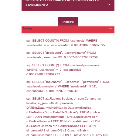
SEZIONE D (pubblico) - INFORMAZIONI G
AUTORIZZAZIONI/CERTIFICAZIONI E STAT
CONTROLLO A CUI è SOGGETTO LO STA
SEZIONE F (pubblico) - DESCRIZIONE
DELL'AMBIENTE/TERRITORIO CIRCOSTAN
STABILIMENTO
SEZIONE H (pubblico) - DESCRIZIONE SI
STABILIMENTO E RIEPILOGO SOSTANZE
DI CUI ALL'ALLEGATO 1 DEL DECRETO D
DELLA DIRETTIVA 2012/18/UE