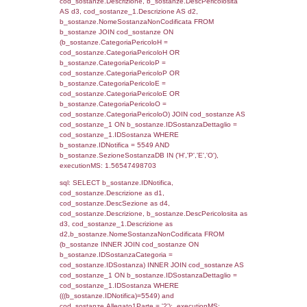
f_territori_limitrofi.Denominazione,
cod_territori_tipologia.DescTipologiaTerritori
f_territori_limitrofi.DescAltro FROM f_territori
JOIN cod_territori_tipologia ON
(f_territori_limitrofi.IDTipologiaTerritorio =
cod_territori_tipologia.IDTipologiaTerritorio)
(f_territori_limitrofi.IDTipoTerritorio =
cod_territori_tipologia.IDTerritorioTP) WHER
(((f_territori_limitrofi.IDNotifica)=5549) AND
((f_territori_limitrofi.IDTipoTerritorio)=5)), ex
0.071043968200684
sql: SELECT f_territori_limitrofi.Distanza,
f_territori_limitrofi.Direzione,
f_territori_limitrofi.Denominazione,
cod_territori_tipologia.DescTipologiaTerritorio,
rofi.DescAltro FROM f_territori_limitrofi INN
cod_territori_tipologia ON
(f_territori_limitrofi.IDTipologiaTerritorio =