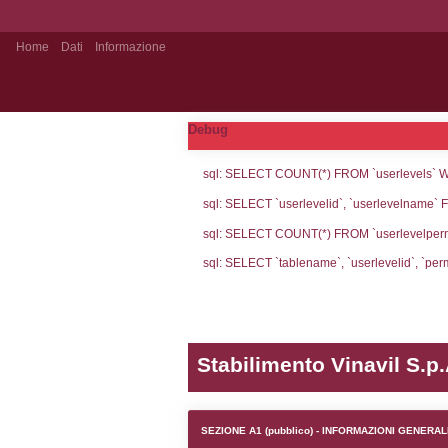
Home
Dati
Informazione
Notifiche pubblico
Debug
sql: SELECT CO
sql: SELECT `u
sql: SELECT CO
sql: SELECT `ta