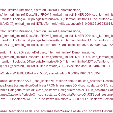
ovincia = el_province.IstProvincia) INNER JOIN el_re
omune WHERE (((f_confini.IDNotifica)=5560));, exe
p_concat(f_territori_limitrofi.DescAltro SEPARATOR '; 
ologia ON (f_territori_limitrofi.IDTipologiaTerritorio = c
pologia.IDTerritorioTP ) WHERE ( ((f_territori_limitrof
ipologia.DescTipologiaTerritorio, executionMS: 0.05
ritori_limitrofi.Distanza, f_territori_limitrofi.Direzione,
pologia.DescTipologiaTerritorio FROM f_territori_limitrof
ologia.IDTipologiaTerritorio) AND (f_territori_limitrofi.
i_limitrofi.IDTipoTerritorio)=2)), executionMS: 0.068
ritori_limitrofi.Distanza, f_territori_limitrofi.Direzion
rofi.DescAltro FROM f_territori_limitrofi INNER JOIN cod_
ologia.IDTipologiaTerritorio) AND (f_territori_limitrofi.
i_limitrofi.IDTipoTerritorio)=3)), executionMS: 0.069