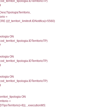
p INNER JOIN a2_personale a2p ON a2rp.IDPersona
ionMS: 0.0023188591003418
UntAmmTerr, d1_controlli.UffCompetente, d1_controlli
lli.Email, d1_controlli.Pec FROM cod_ipa_aoo INNER 
21871089935303
xecutionMS: 0.0079190731048584
e, DATE_FORMAT(DataApertura, '%d/%m/%Y') as Data
/%Y') as DataUltimoPIR FROM d3_ispezioni WHERE (
fini_stato INNER JOIN el_nazioni ON f_confini_stato.
012
une, f_confini.Denominazione FROM f_confini INNER 