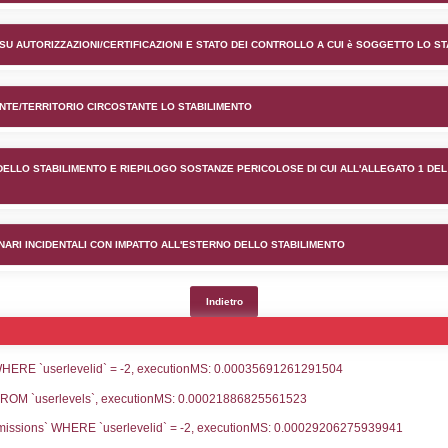
ento Vinavil S.p.A. nel comu
lico) - INFORMAZIONI GENERALI
lico) - INFORMAZIONI GENERALI SU AUTORIZZAZIONI/CER
lico) - DESCRIZIONE DELL'AMBIENTE/TERRITORIO CIRCOS