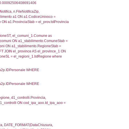
 RIEPILOGO SOSTANZE PERICOLOSE DI CUI ALL'ALLEGATO
MPATTO ALL'ESTERNO DELLO STABILIMENTO
Indietro
2, executionMS: 0.00035691261291504
ecutionMS: 0.00021886825561523