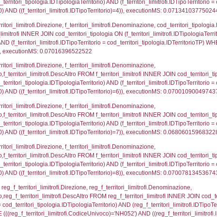
p.Cognome, a2p.Nome FROM a2_ruolipersonale a2r
ica)=5560) AND ((a2rp.IDTipoPersonale)=3)), execut
_ipa_aoo.des_amm, d1_controlli.IDEnte, d1_controlli.
mune, d1_controlli.Via, d1_controlli.Cap, d1_contro
ntAmmTerr where IDNotifica=5560, executionMS: 0.0
FROM d2_autorizzazioni WHERE IDNotifica=5560, e
pezione, IDArticoloComma, Autorita, StatoIspezion
 DataChiusura, DATE_FORMAT(DataUltimoPIR, '%d/%m
0.00038695335388184
nazioni.DescIT, f_confini_stato.Distanza FROM f_con
.IDNotifica = 5560;, executionMS: 0.00055193901062
regioni.Regione, el_province.citta, el_comuni.Com