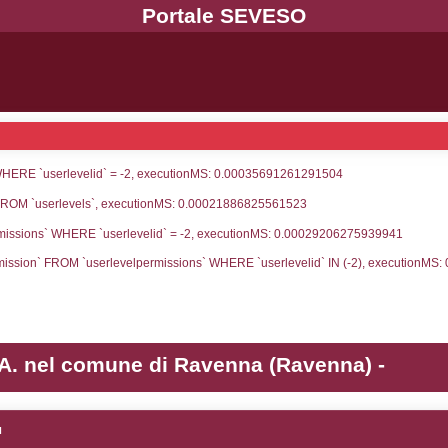
UNT(*) FROM `userlevels` WHERE `userlevelid` = -
serlevelid`, `userlevelname` FROM `userlevels`, ex
UNT(*) FROM `userlevelpermissions` WHERE `userle
blename`, `userlevelid`, `permission` FROM `userle