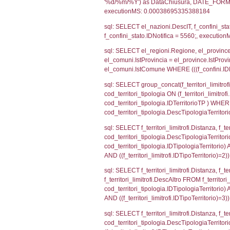
sql: SELECT CO
sql: SELECT `ta
sql: SELECT a1.R
n.DataFileNotif
n.CodiceUnivoc
WHERE n.IDNoti
sql: SELECT a1_
ComuneSL, el_p
el_comuni.IstCo
el_regioni.Ist
a1_stabilimento
IDNotifica=556
sql: SELECT a2
(((a2p.IDNotif