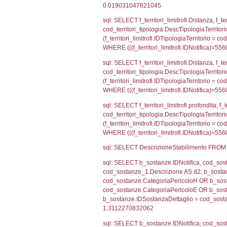
el_comuni.IstPr
el_comuni.IstC
sql: SELECT grou
cod_territori_tip
cod_territori_ti
cod_territori_t
sql: SELECT f_ter
cod_territori_ti
cod_territori_tip
AND ((f_territor
sql: SELECT f_ter
f_territori_limit
cod_territori_tip
AND ((f_territor