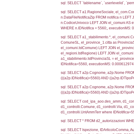
SEZIONE H (pubb
2012/18/UE
SEZIONE L (pubb
Debug
sql: SELECT CO
sql: SELECT `u