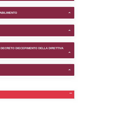
ne di Ravenna (Ravenna) -
TIFICAZIONI E STATO DEI CONTROLLO A CUI è SOGGETTO 
TANTE LO STABILIMENTO