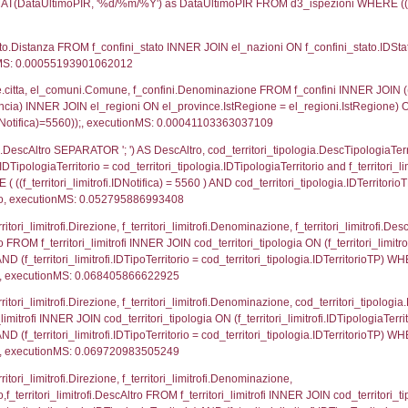
UNT(*) FROM `userlevelpermissions` WHERE `userle
blename`, `userlevelid`, `permission` FROM `userle
agioneSociale, el_com.Comune as localita, el_prov.cit
icaZip FROM notifica n LEFT JOIN infostabilimento 
o LEFT JOIN el_comuni AS el_com ON a1.ComuneStab 
fica = 5560;, executionMS: 0.0026600360870361
stabilimento.*, el_comuni.Comune as ComuneST, el_
rovince_1.citta as ProvinciaSL, el_regioni_1.Regio
mune) LEFT JOIN el_province ON a1_stabilimento.Pro
Regione) LEFT JOIN el_comuni AS el_comuni_1 ON a1
.IstProvinciaSL = el_province_1.IstProvincia) LEFT J
0, executionMS: 0.00061297416687012
p.Cognome, a2p.Nome FROM a2_ruolipersonale a2r
ica)=5560) AND ((a2rp.IDTipoPersonale)=1)), execut