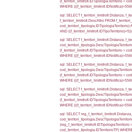
sql: SELECT a2
(((a2p.IDNotif
sql: SELECT cod
d1_controlli.Co
d1_controlli.U
sql: SELECT * 
sql: SELECT Is
'%d/%m/%Y') as
executionMS: 
sql: SELECT el_
f_confini_stato
sql: SELECT el_