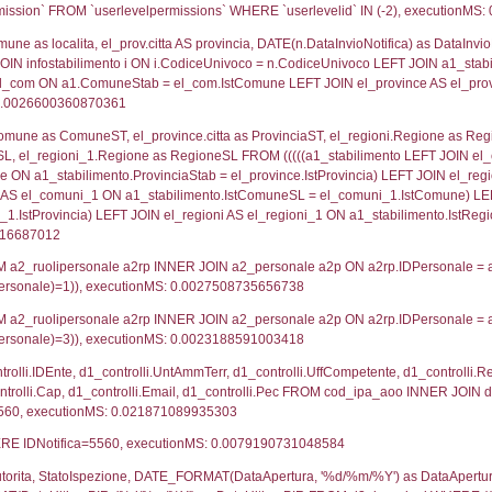
lico) - DESCRIZIONE SINTETICA DELLO STABILIMENTO E
lico) - INFORMAZIONI SUGLI SCENARI INCIDENTALI CON I
UNT(*) FROM `userlevels` WHERE `userlevelid` = -
serlevelid`, `userlevelname` FROM `userlevels`, ex