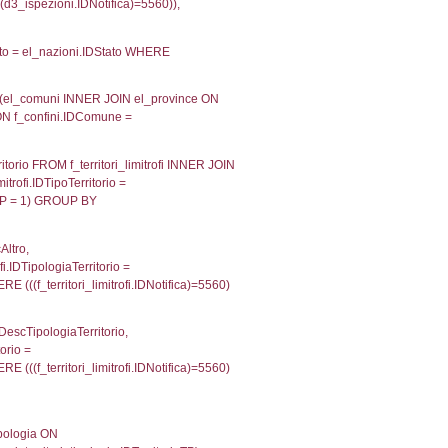
velid` = -2, executionMS: 0.00029206275939941
velpermissions` WHERE `userlevelid` IN (-2), execut
ta AS provincia, DATE(n.DataInvioNotifica) as DataInv
i ON i.CodiceUnivoco = n.CodiceUnivoco LEFT JOIN a1
= el_com.IstComune LEFT JOIN el_province AS el_pr
province.citta as ProvinciaST, el_regioni.Regione 
ne as RegioneSL FROM (((((a1_stabilimento LEFT JO
vinciaStab = el_province.IstProvincia) LEFT JOIN el
_stabilimento.IstComuneSL = el_comuni_1.IstComune
OIN el_regioni AS el_regioni_1 ON a1_stabilimento.I
p INNER JOIN a2_personale a2p ON a2rp.IDPersona
ionMS: 0.0027508735656738