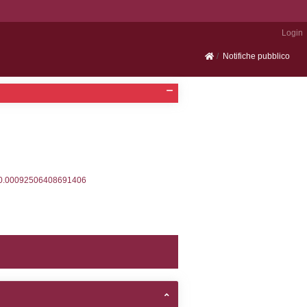
Portale SEVESO
2, executionMS: 0.00035691261291504
ecutionMS: 0.00021886825561523
velid` = -2, executionMS: 0.00029206275939941
velpermissions` WHERE `userlevelid` IN (-2), execut