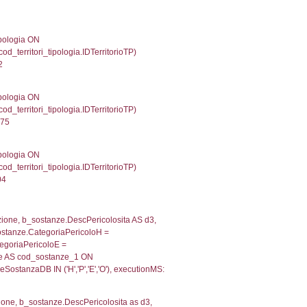
gioni ON el_province.IstRegione = el_regioni.IstRegi
cutionMS: 0.00041103363037109
') AS DescAltro, cod_territori_tipologia.DescTipologia
od_territori_tipologia.IDTipologiaTerritorio and f_territor
i.IDNotifica) = 5560 ) AND cod_territori_tipologia.IDTer
2795886993408
 f_territori_limitrofi.Denominazione, f_territori_limitrofi
i INNER JOIN cod_territori_tipologia ON (f_territori_lim
IDTipoTerritorio = cod_territori_tipologia.IDTerritorioTP
405866622925
e, f_territori_limitrofi.Denominazione, cod_territori_tipo
territori_tipologia ON (f_territori_limitrofi.IDTipologiaT
IDTipoTerritorio = cod_territori_tipologia.IDTerritorioTP
720983505249