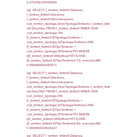
el_comuni.IstComune WHERE
(((f_confini.IDNotifica)=5573));, executionMS
0.00045204162597656
sql: SELECT group_concat(f_territori_limitrof
SEPARATOR '; ') AS DescAltro,
cod_territori_tipologia.DescTipologiaTerrito
f_territori_limitrofi INNER JOIN cod_territori
(f_territori_limitrofi.IDTipologiaTerritorio =
cod_territori_tipologia.IDTipologiaTerritorio 
f_territori_limitrofi.IDTipoTerritorio =
cod_territori_tipologia.IDTerritorioTP ) WHER
((f_territori_limitrofi.IDNotifica) = 5573 ) AND
cod_territori_tipologia.IDTerritorioTP = 1)
cod_territori_tipologia.DescTipologiaTerritori
executionMS: 0.053490877151489
sql: SELECT f_territori_limitrofi.Distanza,
f_territori_limitrofi.Direzione,
f_territori_limitrofi.Denominazione,