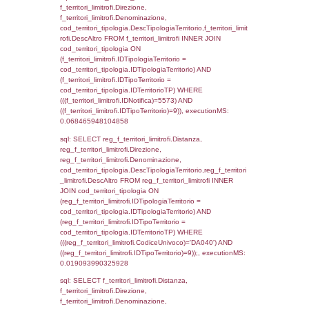
f_territori_limitrofi.DescAltro,
cod_territori_tipologia.DescTipologiaTerrito
f_territori_limitrofi INNER JOIN cod_territori
(f_territori_limitrofi.IDTipologiaTerritorio =
cod_territori_tipologia.IDTipologiaTerritorio)
(f_territori_limitrofi.IDTipoTerritorio =
cod_territori_tipologia.IDTerritorioTP) WHER
(((f_territori_limitrofi.IDNotifica)=5573) AND
((f_territori_limitrofi.IDTipoTerritorio)=2)), ex
0.068824052810669
sql: SELECT f_territori_limitrofi.Distanza,
f_territori_limitrofi.Direzione,
f_territori_limitrofi.Denominazione,
cod_territori_tipologia.DescTipologiaTerritori
f_territori_limitrofi.DescAltro FROM f_territori
JOIN cod_territori_tipologia ON
(f_territori_limitrofi.IDTipologiaTerritorio =
cod_territori_tipologia.IDTipologiaTerritorio)