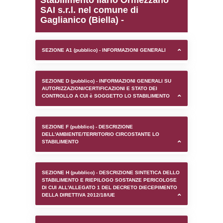
0.00020599365234375
sql: SELECT `tablename`, `userlevelid`, `p
`userlevelpermissions` WHERE `userlevelid` I
executionMS: 0.00095891952514648
Stabilimento Ilario Orm
SAI s.r.l. nel comune di
Gaglianico (Biella) -
SEZIONE A1 (pubblico) - INFORMAZIONI 