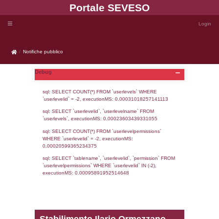
Portale SEVE
Notifiche pubblico
Notifiche pubblico
Debug
sql: SELECT COUNT(*) FROM `userlevels`
`userlevelid` = -2, executionMS: 0.000310
sql: SELECT `userlevelid`, `userlevelname`
`userlevels`, executionMS: 0.00023603439
sql: SELECT COUNT(*) FROM `userlevelperm
WHERE `userlevelid` = -2, executionMS: