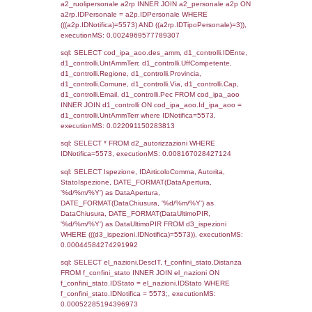
sql: SELECT `tablename`, `userlevelid`, `p
`userlevelpermissions` WHERE `userlevelid` I
executionMS: 0.00095891952514648
sql: SELECT a1.RagioneSociale, el_com.C
localita, el_prov.citta AS provincia,
DATE(n.DataInvioNotifica) as DataInvioNotifi
n.FileNotificaZip, n.DataFileNotificaZip FROM
LEFT JOIN infostabilimento i ON i.CodiceUn
n.CodiceUnivoco LEFT JOIN a1_stabilimen
a1.CodiceUnivoco = n.CodiceUnivoco LEFT
el_comuni AS el_com ON a1.ComuneStab 
el_com.IstComune LEFT JOIN el_province 
a1.ProvinciaStab = el_prov.IstProvincia W
n.IDNotifica = 5573;, executionMS: 0.002
sql: SELECT a1_stabilimento.*, el_comuni
ComuneST, el_province.citta as ProvinciaST
el_regioni.Regione as RegioneST, el_com