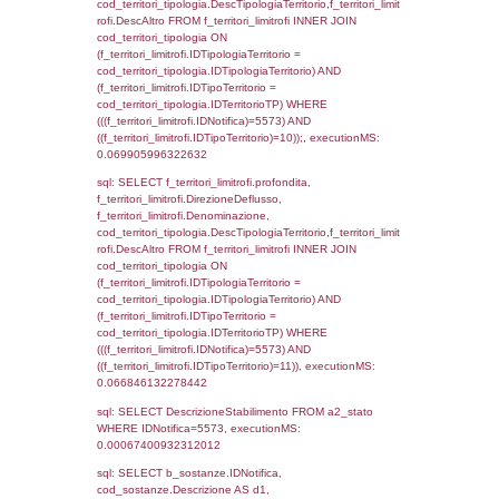
(f_territori_limitrofi.IDTipoTerritorio =
cod_territori_tipologia.IDTerritorioTP) WHER
(((f_territori_limitrofi.IDNotifica)=5573) AND
((f_territori_limitrofi.IDTipoTerritorio)=3)), ex
0.070076942443848
sql: SELECT f_territori_limitrofi.Distanza,
f_territori_limitrofi.Direzione,
f_territori_limitrofi.Denominazione,
cod_territori_tipologia.DescTipologiaTerritorio,
rofi.DescAltro FROM f_territori_limitrofi INN
cod_territori_tipologia ON
(f_territori_limitrofi.IDTipologiaTerritorio =
cod_territori_tipologia.IDTipologiaTerritorio)
(f_territori_limitrofi.IDTipoTerritorio =
cod_territori_tipologia.IDTerritorioTP) WHER
(((f_territori_limitrofi.IDNotifica)=5573) AND
((f_territori_limitrofi.IDTipoTerritorio)=4)), ex
0.072313070297241