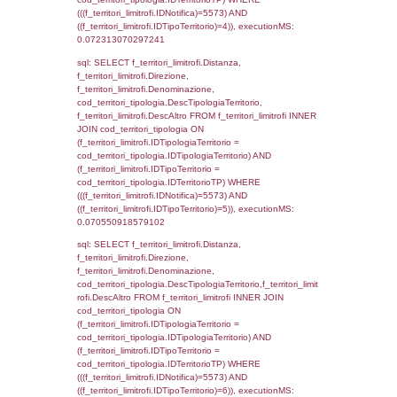
StatoIspezione, DATE_FORMAT(DataApertu
'%d/%m/%Y') as DataApertura,
DATE_FORMAT(DataChiusura, '%d/%m/%Y')
DataChiusura, DATE_FORMAT(DataUltimoPI
'%d/%m/%Y') as DataUltimoPIR FROM d3_is
WHERE (((d3_ispezioni.IDNotifica)=5573)), 
0.00044584274291992
sql: SELECT el_nazioni.DescIT, f_confini_st
FROM f_confini_stato INNER JOIN el_nazio
f_confini_stato.IDStato = el_nazioni.IDSta
f_confini_stato.IDNotifica = 5573;, executi
0.00052285194396973
sql: SELECT el_regioni.Regione, el_province
el_comuni.Comune, f_confini.Denominazio
f_confini INNER JOIN ((el_comuni INNER JO
ON el_comuni.IstProvincia = el_province.IstP
INNER JOIN el_regioni ON el_province.IstR
el_regioni.IstRegione) ON f_confini.IDComu