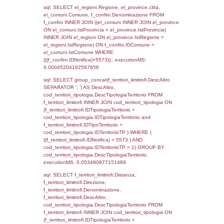
as ComuneSL, el_province_1.citta as Provi
el_regioni_1.Regione as RegioneSL FROM
(((((a1_stabilimento LEFT JOIN el_comuni 
a1_stabilimento.ComuneStab = el_comuni.
LEFT JOIN el_province ON a1_stabilimento.
= el_province.IstProvincia) LEFT JOIN el_re
a1_stabilimento.RegioneStab = el_regioni.I
LEFT JOIN el_comuni AS el_comuni_1 ON
a1_stabilimento.IstComuneSL = el_comuni
LEFT JOIN el_province AS el_province_1 O
a1_stabilimento.IstProvinciaSL =
el_province_1.IstProvincia) LEFT JOIN el_re
el_regioni_1 ON a1_stabilimento.IstRegion
el_regioni_1.IstRegione where IDNotifica=5
executionMS: 0.00062990188598633
sql: SELECT a2p.Cognome, a2p.Nome FR
a2_ruolipersonale a2rp INNER JOIN a2_pe
a2rp.IDPersonale = a2p.IDPersonale WHE
(((a2p.IDNotifica)=5573) AND ((a2rp.IDTipoP