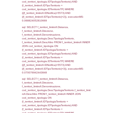
executionMS: 0.0030958652496338
sql: SELECT a2p.Cognome, a2p.Nome FR
a2_ruolipersonale a2rp INNER JOIN a2_pe
a2rp.IDPersonale = a2p.IDPersonale WHE
(((a2p.IDNotifica)=5573) AND ((a2rp.IDTipoP
executionMS: 0.0024969577789307
sql: SELECT cod_ipa_aoo.des_amm, d1_cont
d1_controlli.UntAmmTerr, d1_controlli.UffCo
d1_controlli.Regione, d1_controlli.Provincia,
d1_controlli.Comune, d1_controlli.Via, d1_co
d1_controlli.Email, d1_controlli.Pec FROM 
INNER JOIN d1_controlli ON cod_ipa_aoo.I
d1_controlli.UntAmmTerr where IDNotifica=5
executionMS: 0.022091150283813
sql: SELECT * FROM d2_autorizzazioni W
IDNotifica=5573, executionMS: 0.0081670
sql: SELECT Ispezione, IDArticoloComma, Au