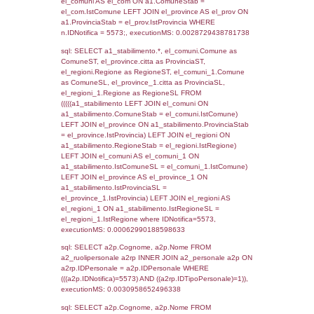
SEZIONE L (pubblico) - INFORMAZIONI S
INCIDENTALI CON IMPATTO ALL'ESTERN
STABILIMENTO
Indietro
Debug
sql: SELECT COUNT(*) FROM `userlevels`
`userlevelid` = -2, executionMS: 0.000310
sql: SELECT `userlevelid`, `userlevelname`
`userlevels`, executionMS: 0.00023603439
sql: SELECT COUNT(*) FROM `userlevelperm
WHERE `userlevelid` = -2, executionMS:
0.00020599365234375