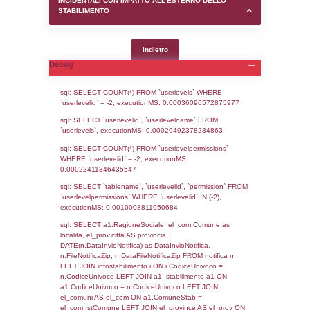
SEZIONE D (pubblico) - INFORMAZIONI G
AUTORIZZAZIONI/CERTIFICAZIONI E STAT
CONTROLLO A CUI è SOGGETTO LO STA
SEZIONE F (pubblico) - DESCRIZIONE
DELL'AMBIENTE/TERRITORIO CIRCOSTAN
STABILIMENTO
SEZIONE H (pubblico) - DESCRIZIONE SI
STABILIMENTO E RIEPILOGO SOSTANZE
DI CUI ALL'ALLEGATO 1 DEL DECRETO D
DELLA DIRETTIVA 2012/18/UE