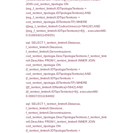
(((f_territori_limitrofi.IDNotifica)=5642) AND
((f_territori_limitrofi.IDTipoTerritorio)=3)), ex
0.070137977600098
sql: SELECT f_territori_limitrofi.Distanza,
f_territori_limitrofi.Direzione,
f_territori_limitrofi.Denominazione,
cod_territori_tipologia.DescTipologiaTerritorio,
rofi.DescAltro FROM f_territori_limitrofi INN
cod_territori_tipologia ON
(f_territori_limitrofi.IDTipologiaTerritorio =
cod_territori_tipologia.IDTipologiaTerritorio)
(f_territori_limitrofi.IDTipoTerritorio =
cod_territori_tipologia.IDTerritorioTP) WHER
(((f_territori_limitrofi.IDNotifica)=5642) AND
((f_territori_limitrofi.IDTipoTerritorio)=4)), ex
0.072068929672241
sql: SELECT reg_f_territori_limitrofi.Distanza
reg_f_territori_limitrofi.Direzione,