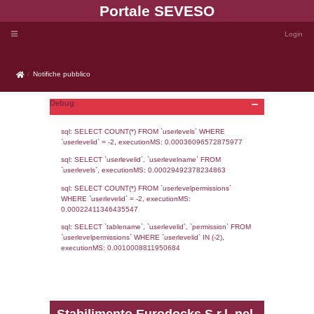
Portale SEVE
Notifiche pubblico
Notifiche pubblico
Debug
sql: SELECT COUNT(*) FROM `userlevels`
`userlevelid` = -2, executionMS: 0.000360
sql: SELECT `userlevelid`, `userlevelname`
`userlevels`, executionMS: 0.00029492378
sql: SELECT COUNT(*) FROM `userlevelperm
WHERE `userlevelid` = -2, executionMS: