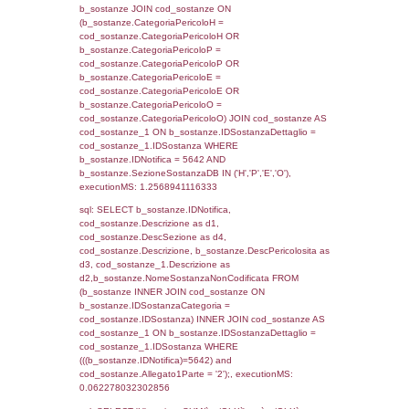
cod_territori_tipologia.IDTipologiaTerritorio)
(f_territori_limitrofi.IDTipoTerritorio =
cod_territori_tipologia.IDTerritorioTP) WHER
(((f_territori_limitrofi.IDNotifica)=5642) AND
((f_territori_limitrofi.IDTipoTerritorio)=5)), ex
0.070351123809814
sql: SELECT reg_f_territori_limitrofi.Distanza
reg_f_territori_limitrofi.Direzione,
reg_f_territori_limitrofi.Denominazione,
cod_territori_tipologia.DescTipologiaTerritorio
_limitrofi.DescAltro FROM reg_f_territori_limi
JOIN cod_territori_tipologia ON
(reg_f_territori_limitrofi.IDTipologiaTerritorio =
cod_territori_tipologia.IDTipologiaTerritorio)
(reg_f_territori_limitrofi.IDTipoTerritorio =
cod_territori_tipologia.IDTerritorioTP) WHER
(((reg_f_territori_limitrofi.CodiceUnivoco)='
((reg_f_territori_limitrofi.IDTipoTerritorio)=5)
0.020051956176758