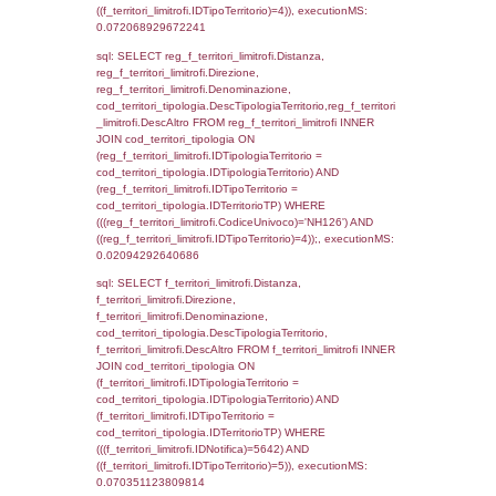
'%d/%m/%Y') as DataApertura,
DATE_FORMAT(DataChiusura, '%d/%m/%Y')
DataChiusura, DATE_FORMAT(DataUltimoPI
'%d/%m/%Y') as DataUltimoPIR FROM d3_is
WHERE (((d3_ispezioni.IDNotifica)=5642)), 
0.00050997734069824
sql: SELECT el_nazioni.DescIT, f_confini_st
FROM f_confini_stato INNER JOIN el_nazio
f_confini_stato.IDStato = el_nazioni.IDSta
f_confini_stato.IDNotifica = 5642;, executi
0.00047898292541504
sql: SELECT el_regioni.Regione, el_province
el_comuni.Comune, f_confini.Denominazio
f_confini INNER JOIN ((el_comuni INNER JO
ON el_comuni.IstProvincia = el_province.IstP
INNER JOIN el_regioni ON el_province.IstR
el_regioni.IstRegione) ON f_confini.IDComu
el_comuni.IstComune WHERE