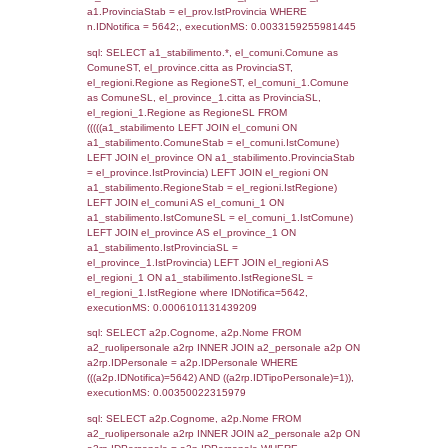
SEZIONE L (pubblico) - INFORMAZIONI S
INCIDENTALI CON IMPATTO ALL'ESTERN
STABILIMENTO
Indietro
Debug
sql: SELECT COUNT(*) FROM `userlevels`
`userlevelid` = -2, executionMS: 0.000360
sql: SELECT `userlevelid`, `userlevelname`
`userlevels`, executionMS: 0.00029492378
sql: SELECT COUNT(*) FROM `userlevelperm
WHERE `userlevelid` = -2, executionMS:
0.00022411346435547