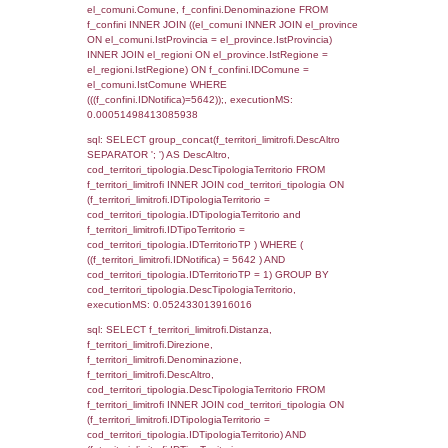
el_regioni_1.Regione as RegioneSL FROM
(((((a1_stabilimento LEFT JOIN el_comuni 
a1_stabilimento.ComuneStab = el_comuni.
LEFT JOIN el_province ON a1_stabilimento.
= el_province.IstProvincia) LEFT JOIN el_re
a1_stabilimento.RegioneStab = el_regioni.I
LEFT JOIN el_comuni AS el_comuni_1 ON
a1_stabilimento.IstComuneSL = el_comuni
LEFT JOIN el_province AS el_province_1 O
a1_stabilimento.IstProvinciaSL =
el_province_1.IstProvincia) LEFT JOIN el_re
el_regioni_1 ON a1_stabilimento.IstRegion
el_regioni_1.IstRegione where IDNotifica=5
executionMS: 0.0006101131439209
sql: SELECT a2p.Cognome, a2p.Nome FR
a2_ruolipersonale a2rp INNER JOIN a2_pe
a2rp.IDPersonale = a2p.IDPersonale WHE
(((a2p.IDNotifica)=5642) AND ((a2rp.IDTipoP
executionMS: 0.00350022315979