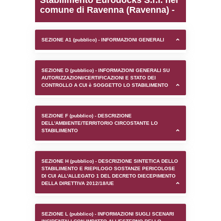
0.00022411346435547
sql: SELECT `tablename`, `userlevelid`, `p
`userlevelpermissions` WHERE `userlevelid` I
executionMS: 0.0010008811950684
Stabilimento Eurodocks S
comune di Ravenna (Rav
SEZIONE A1 (pubblico) - INFORMAZIONI 