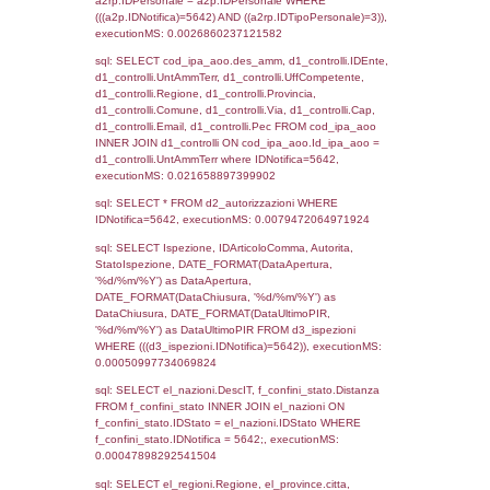
sql: SELECT `tablename`, `userlevelid`, `p
`userlevelpermissions` WHERE `userlevelid` I
executionMS: 0.0010008811950684
sql: SELECT a1.RagioneSociale, el_com.C
localita, el_prov.citta AS provincia,
DATE(n.DataInvioNotifica) as DataInvioNotifi
n.FileNotificaZip, n.DataFileNotificaZip FROM
LEFT JOIN infostabilimento i ON i.CodiceUn
n.CodiceUnivoco LEFT JOIN a1_stabilimen
a1.CodiceUnivoco = n.CodiceUnivoco LEFT
el_comuni AS el_com ON a1.ComuneStab 
el_com.IstComune LEFT JOIN el_province 
a1.ProvinciaStab = el_prov.IstProvincia W
n.IDNotifica = 5642;, executionMS: 0.003
sql: SELECT a1_stabilimento.*, el_comuni
ComuneST, el_province.citta as ProvinciaST
el_regioni.Regione as RegioneST, el_com
as ComuneSL, el_province_1.citta as Provi