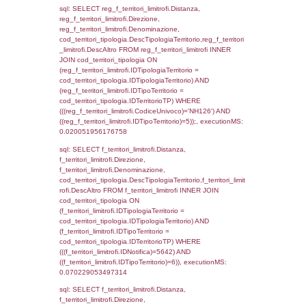
(((f_confini.IDNotifica)=5642));, executionMS
0.00051498413085938
sql: SELECT group_concat(f_territori_limitrof
SEPARATOR '; ') AS DescAltro,
cod_territori_tipologia.DescTipologiaTerrito
f_territori_limitrofi INNER JOIN cod_territori
(f_territori_limitrofi.IDTipologiaTerritorio =
cod_territori_tipologia.IDTipologiaTerritorio 
f_territori_limitrofi.IDTipoTerritorio =
cod_territori_tipologia.IDTerritorioTP ) WHER
((f_territori_limitrofi.IDNotifica) = 5642 ) AND
cod_territori_tipologia.IDTerritorioTP = 1)
cod_territori_tipologia.DescTipologiaTerritori
executionMS: 0.052433013916016
sql: SELECT f_territori_limitrofi.Distanza,
f_territori_limitrofi.Direzione,
f_territori_limitrofi.Denominazione,
f_territori_limitrofi.DescAltro,