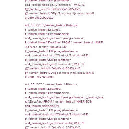
sql: SELECT a2p.Cognome, a2p.Nome FR
a2_ruolipersonale a2rp INNER JOIN a2_pe
a2rp.IDPersonale = a2p.IDPersonale WHE
(((a2p.IDNotifica)=5642) AND ((a2rp.IDTipoP
executionMS: 0.0026860237121582
sql: SELECT cod_ipa_aoo.des_amm, d1_cont
d1_controlli.UntAmmTerr, d1_controlli.UffCo
d1_controlli.Regione, d1_controlli.Provincia,
d1_controlli.Comune, d1_controlli.Via, d1_co
d1_controlli.Email, d1_controlli.Pec FROM 
INNER JOIN d1_controlli ON cod_ipa_aoo.I
d1_controlli.UntAmmTerr where IDNotifica=5
executionMS: 0.021658897399902
sql: SELECT * FROM d2_autorizzazioni W
IDNotifica=5642, executionMS: 0.0079472
sql: SELECT Ispezione, IDArticoloComma, Au
StatoIspezione, DATE_FORMAT(DataApertu