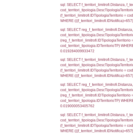
sql: SELECT el
el_province ON 
= el_comuni.Is
sql: SELECT grou
cod_territori_tip
cod_territori_ti
cod_territori_t
sql: SELECT grou
INNER JOIN cod_te
= cod_territori_
cod_territori_t
sql: SELECT f_ter
cod_territori_ti
cod_territori_tip