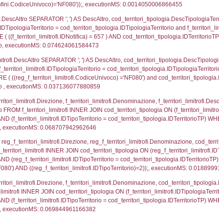
p.Cognome, a2p.Nome FROM a2_ruolipersonale a2r
ca)=657) AND ((a2rp.IDTipoPersonale)=3)), executi
gnome, Nome FROM reg_a2_ruolipersonale INNER JO
2_personale.CodiceUnivoco)='NF080') AND ((reg_a2
_ipa_aoo.des_amm, d1_controlli.IDEnte, d1_controlli.
mune, d1_controlli.Via, d1_controlli.Cap, d1_contro
ntAmmTerr where IDNotifica=657, executionMS: 0.03
_ipa_aoo.des_amm, d1_controlli.IDEnte, d1_controlli.
mune, d1_controlli.Via, d1_controlli.Cap, d1_contro
ntAmmTerr where CodiceUnivoco='NF080', execution
FROM d2_autorizzazioni WHERE IDNotifica=657, ex
FROM reg_d2_autorizzazioni WHERE CodiceUnivoco=