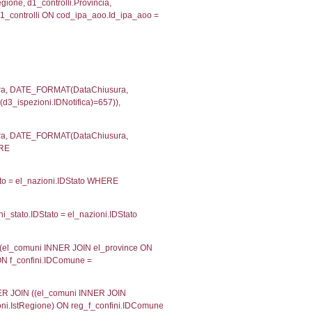
velid` = -2, executionMS: 0.00018405914306641
velpermissions` WHERE `userlevelid` IN (-2), execut
ta AS provincia, DATE(n.DataInvioNotifica) as DataInv
i ON i.CodiceUnivoco = n.CodiceUnivoco LEFT JOIN a1
= el_com.IstComune LEFT JOIN el_province AS el_pr
province.citta as ProvinciaST, el_regioni.Regione 
ne as RegioneSL FROM (((((a1_stabilimento LEFT JO
vinciaStab = el_province.IstProvincia) LEFT JOIN el
_stabilimento.IstComuneSL = el_comuni_1.IstComune
OIN el_regioni AS el_regioni_1 ON a1_stabilimento.I
p INNER JOIN a2_personale a2p ON a2rp.IDPersona
onMS: 0.0065138339996338