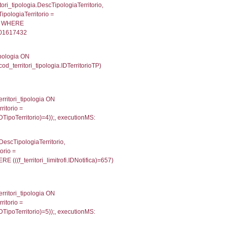
e, DATE_FORMAT(DataApertura, '%d/%m/%Y') as Data
/%Y') as DataUltimoPIR FROM d3_ispezioni WHERE (
e, DATE_FORMAT(DataApertura, '%d/%m/%Y') as Data
%m/%Y') as DataUltimoPIR FROM reg_d3_ispezioni
13349056243896
fini_stato INNER JOIN el_nazioni ON f_confini_stato.
5
g_f_confini_stato INNER JOIN el_nazioni ON reg_f_co
nMS: 0.00099015235900879
une, f_confini.Denominazione FROM f_confini INNER 
gioni ON el_province.IstRegione = el_regioni.IstRegi
tionMS: 0.00048708915710449