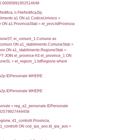
 RIEPILOGO SOSTANZE PERICOLOSE DI CUI ALL'ALLEGATO
MPATTO ALL'ESTERNO DELLO STABILIMENTO
Indietro
2, executionMS: 0.00031900405883789
ecutionMS: 0.00023698806762695