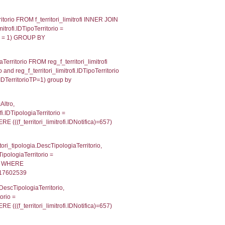
p INNER JOIN a2_personale a2p ON a2rp.IDPersona
onMS: 0.0024170875549316
IN reg_a2_personale ON reg_a2_ruolipersonale.ID
_ruolipersonale.IDTipoPersonale)=3)), executionM
UntAmmTerr, d1_controlli.UffCompetente, d1_controlli
lli.Email, d1_controlli.Pec FROM cod_ipa_aoo INNER 
461480140686
UntAmmTerr, d1_controlli.UffCompetente, d1_controlli
lli.Email, d1_controlli.Pec FROM cod_ipa_aoo INNER 
MS: 0.023478031158447
ecutionMS: 0.013613939285278
'NF080' , executionMS: 0.0043280124664307