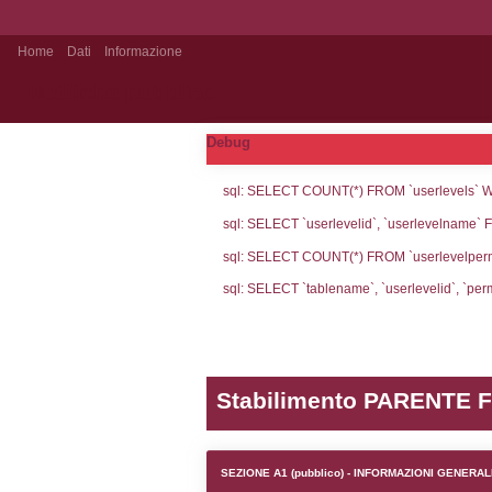
Home
Dati
Informazione
Notifiche pubblico
Debug
sql: SELECT CO
sql: SELECT `u
sql: SELECT CO
sql: SELECT `ta