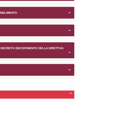
OUP SRL nel comune di Mela
TIFICAZIONI E STATO DEI CONTROLLO A CUI è SOGGETTO 
TANTE LO STABILIMENTO