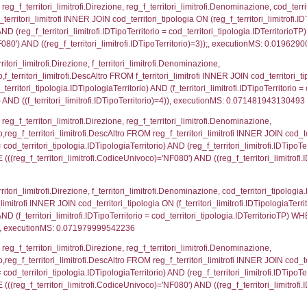
pezione, IDArticoloComma, Autorita, StatoIspezion
 DataChiusura, DATE_FORMAT(DataUltimoPIR, '%d/%m
0.00049114227294922
pezione, IDArticoloComma, Autorita, StatoIspezion
s DataChiusura, DATE_FORMAT(DataUltimoPIR, '%d/
zioni.CodiceUnivoco)='NF080')), executionMS: 0.00
nazioni.DescIT, f_confini_stato.Distanza FROM f_con
.IDNotifica = 657;, executionMS: 0.0004351139068603
nazioni.DescIT, reg_f_confini_stato.Distanza FROM re
_confini_stato.CodiceUnivoco)='NF080')), executio
regioni.Regione, el_province.citta, el_comuni.Com
ovincia = el_province.IstProvincia) INNER JOIN el_re
omune WHERE (((f_confini.IDNotifica)=657));, execu