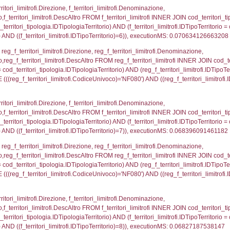
_regioni.Regione, el_province.citta, el_comuni.Com
el_comuni.IstProvincia = el_province.IstProvincia) 
tComune WHERE (((reg_f_confini.CodiceUnivoco)='NF
p_concat(f_territori_limitrofi.DescAltro SEPARATOR '; 
ologia ON (f_territori_limitrofi.IDTipologiaTerritorio = c
pologia.IDTerritorioTP ) WHERE ( ((f_territori_limitrofi
ipologia.DescTipologiaTerritorio, executionMS: 0.07
p_concat(reg_f_territori_limitrofi.DescAltro SEPARATOR
rritori_tipologia ON (reg_f_territori_limitrofi.IDTipolo
tipologia.IDTerritorioTP) WHERE ( ((reg_f_territori_lim
ipologia.DescTipologiaTerritorio , executionMS: 0.03
ritori_limitrofi.Distanza, f_territori_limitrofi.Direzione,
pologia.DescTipologiaTerritorio FROM f_territori_limitrof
ologia.IDTipologiaTerritorio) AND (f_territori_limitrofi.