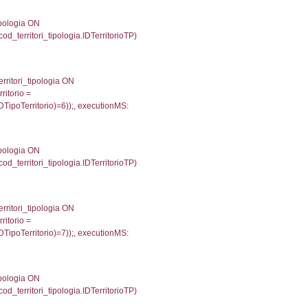
une, reg_f_confini.Denominazione FROM reg_f_confin
INNER JOIN el_regioni ON el_province.IstRegione = el
080'));, executionMS: 0.0014050006866455
') AS DescAltro, cod_territori_tipologia.DescTipologia
od_territori_tipologia.IDTipologiaTerritorio and f_territor
.IDNotifica) = 657 ) AND cod_territori_tipologia.IDTerr
4624061584473
 '; ') AS DescAltro, cod_territori_tipologia.DescTipol
giaTerritorio = cod_territori_tipologia.IDTipologiaTerrit
itrofi.CodiceUnivoco) ='NF080') and cod_territori_tipol
7136077880859
 f_territori_limitrofi.Denominazione, f_territori_limitrofi
i INNER JOIN cod_territori_tipologia ON (f_territori_lim
IDTipoTerritorio = cod_territori_tipologia.IDTerritorioTP