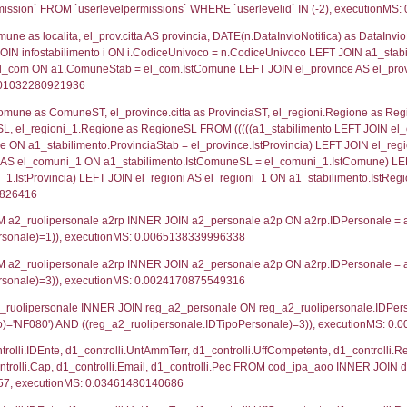
lico) - DESCRIZIONE SINTETICA DELLO STABILIMENTO E
lico) - INFORMAZIONI SUGLI SCENARI INCIDENTALI CON I
UNT(*) FROM `userlevels` WHERE `userlevelid` = -
serlevelid`, `userlevelname` FROM `userlevels`, ex