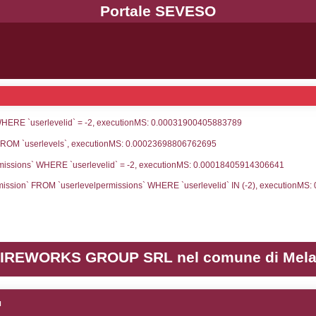
UNT(*) FROM `userlevels` WHERE `userlevelid` = -
serlevelid`, `userlevelname` FROM `userlevels`, ex
UNT(*) FROM `userlevelpermissions` WHERE `userle
blename`, `userlevelid`, `permission` FROM `userle