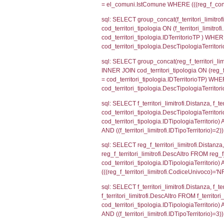
sql: SELECT a2
(((a2p.IDNotifi
sql: SELECT Co
WHERE (((reg_a
sql: SELECT cod
d1_controlli.Co
d1_controlli.U
sql: SELECT cod
d1_controlli.Co
d1_controlli.U
sql: SELECT * 
sql: SELECT * 