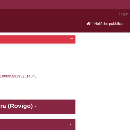
Portale SEVESO
2, executionMS: 0.00031900405883789
ecutionMS: 0.00023698806762695
velid` = -2, executionMS: 0.00018405914306641
velpermissions` WHERE `userlevelid` IN (-2), execut