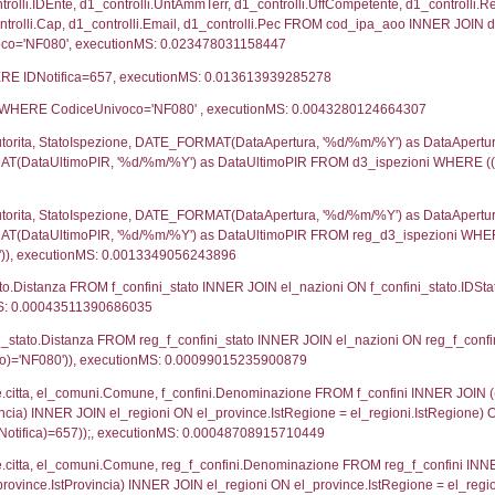
UNT(*) FROM `userlevelpermissions` WHERE `userle
blename`, `userlevelid`, `permission` FROM `userle
agioneSociale, el_com.Comune as localita, el_prov.cit
icaZip FROM notifica n LEFT JOIN infostabilimento 
o LEFT JOIN el_comuni AS el_com ON a1.ComuneStab 
fica = 657;, executionMS: 0.01032280921936
stabilimento.*, el_comuni.Comune as ComuneST, el_
rovince_1.citta as ProvinciaSL, el_regioni_1.Regio
mune) LEFT JOIN el_province ON a1_stabilimento.Pro
Regione) LEFT JOIN el_comuni AS el_comuni_1 ON a1
.IstProvinciaSL = el_province_1.IstProvincia) LEFT J
, executionMS: 0.0007479190826416
p.Cognome, a2p.Nome FROM a2_ruolipersonale a2r
ca)=657) AND ((a2rp.IDTipoPersonale)=1)), executi