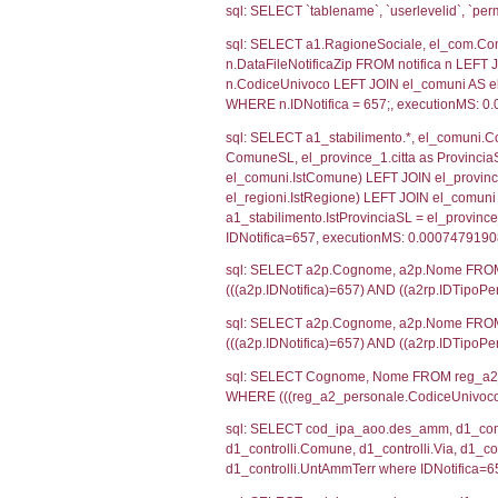
SEZIONE H (pubb
2012/18/UE
SEZIONE L (pubb
Debug
sql: SELECT CO
sql: SELECT `u