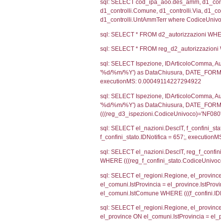
sql: SELECT CO
sql: SELECT `ta
sql: SELECT a1.R
n.DataFileNotif
n.CodiceUnivoc
WHERE n.IDNoti
sql: SELECT a1_
ComuneSL, el_p
el_comuni.IstCo
el_regioni.Ist
a1_stabilimento
IDNotifica=657
sql: SELECT a2
(((a2p.IDNotifi