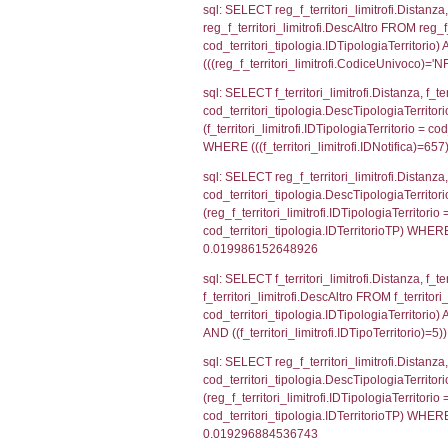
sql: SELECT Is
'%d/%m/%Y') as
executionMS: 
sql: SELECT Is
'%d/%m/%Y') a
(((reg_d3_ispe
sql: SELECT el_
f_confini_stato
sql: SELECT el_
WHERE (((reg_f
sql: SELECT el_
el_comuni.IstPr
el_comuni.IstC