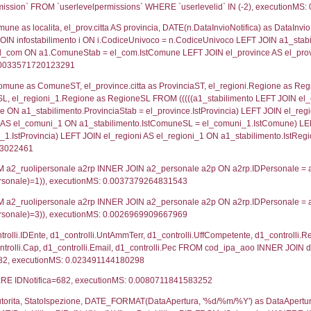
lico) - DESCRIZIONE SINTETICA DELLO STABILIMENTO E
lico) - INFORMAZIONI SUGLI SCENARI INCIDENTALI CON I
UNT(*) FROM `userlevels` WHERE `userlevelid` = -
serlevelid`, `userlevelname` FROM `userlevels`, ex