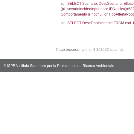
(f_territori_limi
WHERE (((f_terri
sql: SELECT f_ter
cod_territori_ti
(f_territori_limi
WHERE (((f_terri
sql: SELECT reg_f
cod_territori_ti
(reg_f_territori_
cod_territori_ti
0.0198488235
sql: SELECT f_ter
cod_territori_ti
(f_territori_limi