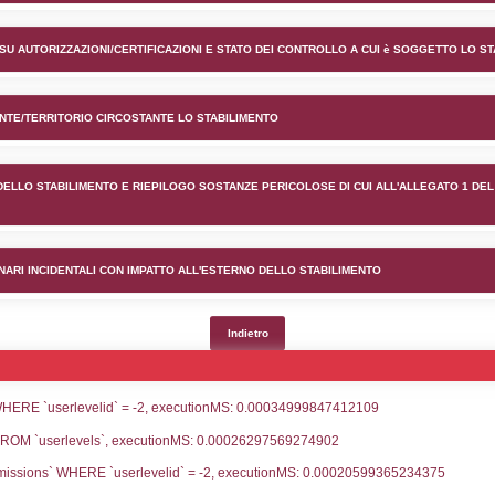
ento MANICA SPA nel comune d
lico) - INFORMAZIONI GENERALI
lico) - INFORMAZIONI GENERALI SU AUTORIZZAZIONI/CER
lico) - DESCRIZIONE DELL'AMBIENTE/TERRITORIO CIRCOS