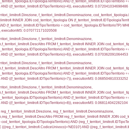
p.Cognome, a2p.Nome FROM a2_ruolipersonale a2r
ca)=682) AND ((a2rp.IDTipoPersonale)=3)), executi
_ipa_aoo.des_amm, d1_controlli.IDEnte, d1_controlli.
mune, d1_controlli.Via, d1_controlli.Cap, d1_contro
ntAmmTerr where IDNotifica=682, executionMS: 0.02
FROM d2_autorizzazioni WHERE IDNotifica=682, ex
pezione, IDArticoloComma, Autorita, StatoIspezion
 DataChiusura, DATE_FORMAT(DataUltimoPIR, '%d/%m
0.0007779598236084
nazioni.DescIT, f_confini_stato.Distanza FROM f_con
.IDNotifica = 682;, executionMS: 0.0005280971527099
regioni.Regione, el_province.citta, el_comuni.Com