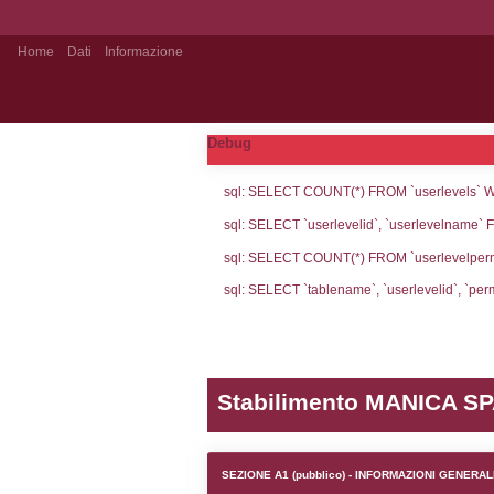
Home
Dati
Informazione
Notifiche pubblico
Debug
sql: SELECT CO
sql: SELECT `u
sql: SELECT CO
sql: SELECT `ta