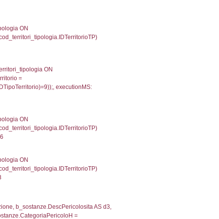
gioni ON el_province.IstRegione = el_regioni.IstRegi
tionMS: 0.00051712989807129
') AS DescAltro, cod_territori_tipologia.DescTipologia
od_territori_tipologia.IDTipologiaTerritorio and f_territor
.IDNotifica) = 682 ) AND cod_territori_tipologia.IDTerr
5002212524414
 f_territori_limitrofi.Denominazione, f_territori_limitrofi
i INNER JOIN cod_territori_tipologia ON (f_territori_lim
IDTipoTerritorio = cod_territori_tipologia.IDTerritorioTP
418979644775
e, f_territori_limitrofi.Denominazione, cod_territori_tipo
territori_tipologia ON (f_territori_limitrofi.IDTipologiaT
IDTipoTerritorio = cod_territori_tipologia.IDTerritorioTP
20902633667