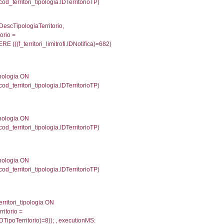
p INNER JOIN a2_personale a2p ON a2rp.IDPersona
onMS: 0.0026969909667969
UntAmmTerr, d1_controlli.UffCompetente, d1_controlli
lli.Email, d1_controlli.Pec FROM cod_ipa_aoo INNER 
3491144180298
ecutionMS: 0.0080711841583252
e, DATE_FORMAT(DataApertura, '%d/%m/%Y') as Data
/%Y') as DataUltimoPIR FROM d3_ispezioni WHERE (
fini_stato INNER JOIN el_nazioni ON f_confini_stato.
6
une, f_confini.Denominazione FROM f_confini INNER 