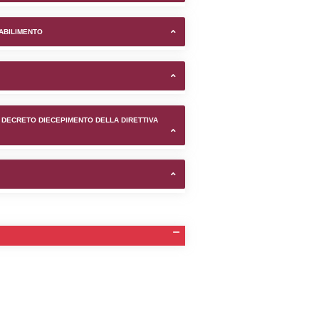
i Rovereto (Trento) -
TIFICAZIONI E STATO DEI CONTROLLO A CUI è SOGGETTO 
TANTE LO STABILIMENTO