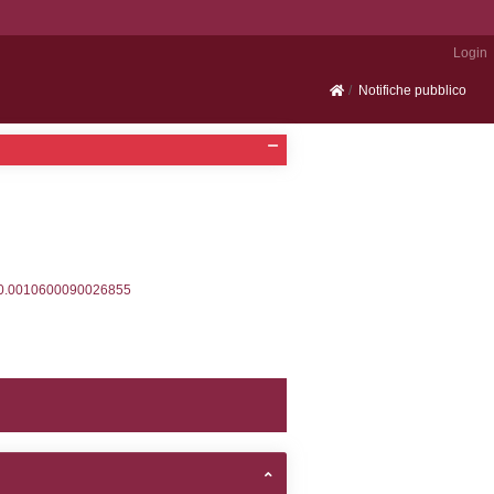
Portale SEVESO
2, executionMS: 0.00034999847412109
ecutionMS: 0.00026297569274902
velid` = -2, executionMS: 0.00020599365234375
velpermissions` WHERE `userlevelid` IN (-2), execut