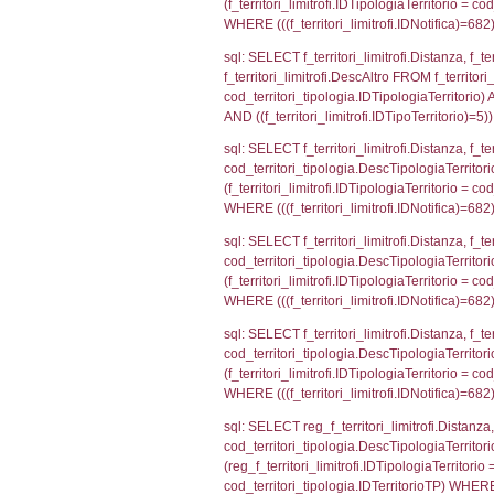
sql: SELECT a2
(((a2p.IDNotifi
sql: SELECT cod
d1_controlli.Co
d1_controlli.U
sql: SELECT * 
sql: SELECT Is
'%d/%m/%Y') as
executionMS: 
sql: SELECT el_
f_confini_stato
sql: SELECT el_