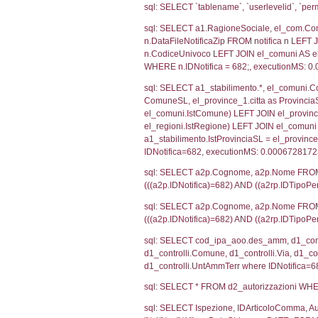
SEZIONE H (pubb
2012/18/UE
SEZIONE L (pubb
Debug
sql: SELECT CO
sql: SELECT `u