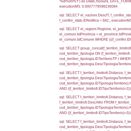
sql: SELECT CO
sql: SELECT `ta
sql: SELECT a1.R
n.DataFileNotif
n.CodiceUnivoc
WHERE n.IDNoti
sql: SELECT a1_
ComuneSL, el_p
el_comuni.IstCo
el_regioni.Ist
a1_stabilimento
IDNotifica=682
sql: SELECT a2
(((a2p.IDNotifi