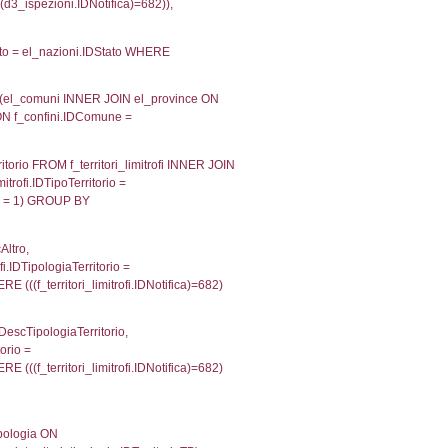
velid` = -2, executionMS: 0.00020599365234375
velpermissions` WHERE `userlevelid` IN (-2), execut
ta AS provincia, DATE(n.DataInvioNotifica) as DataInv
i ON i.CodiceUnivoco = n.CodiceUnivoco LEFT JOIN a1
= el_com.IstComune LEFT JOIN el_province AS el_pr
province.citta as ProvinciaST, el_regioni.Regione 
ne as RegioneSL FROM (((((a1_stabilimento LEFT JO
vinciaStab = el_province.IstProvincia) LEFT JOIN el
_stabilimento.IstComuneSL = el_comuni_1.IstComune
OIN el_regioni AS el_regioni_1 ON a1_stabilimento.I
p INNER JOIN a2_personale a2p ON a2rp.IDPersona
onMS: 0.0037379264831543