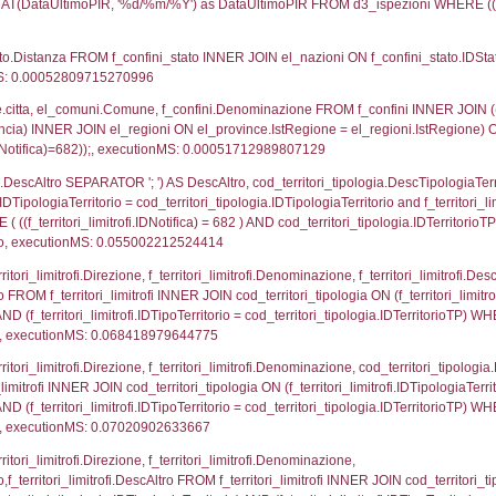
UNT(*) FROM `userlevelpermissions` WHERE `userle
blename`, `userlevelid`, `permission` FROM `userle
agioneSociale, el_com.Comune as localita, el_prov.cit
icaZip FROM notifica n LEFT JOIN infostabilimento 
o LEFT JOIN el_comuni AS el_com ON a1.ComuneStab 
fica = 682;, executionMS: 0.0033571720123291
stabilimento.*, el_comuni.Comune as ComuneST, el_
rovince_1.citta as ProvinciaSL, el_regioni_1.Regio
mune) LEFT JOIN el_province ON a1_stabilimento.Pro
Regione) LEFT JOIN el_comuni AS el_comuni_1 ON a1
.IstProvinciaSL = el_province_1.IstProvincia) LEFT J
, executionMS: 0.00067281723022461
p.Cognome, a2p.Nome FROM a2_ruolipersonale a2r
ca)=682) AND ((a2rp.IDTipoPersonale)=1)), executi