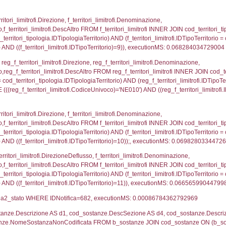
ovincia = el_province.IstProvincia) INNER JOIN el_re
omune WHERE (((f_confini.IDNotifica)=682));, execu
p_concat(f_territori_limitrofi.DescAltro SEPARATOR '; 
ologia ON (f_territori_limitrofi.IDTipologiaTerritorio = c
pologia.IDTerritorioTP ) WHERE ( ((f_territori_limitrofi
ipologia.DescTipologiaTerritorio, executionMS: 0.05
ritori_limitrofi.Distanza, f_territori_limitrofi.Direzione,
pologia.DescTipologiaTerritorio FROM f_territori_limitrof
ologia.IDTipologiaTerritorio) AND (f_territori_limitrofi.
i_limitrofi.IDTipoTerritorio)=2)), executionMS: 0.068
ritori_limitrofi.Distanza, f_territori_limitrofi.Direzion
rofi.DescAltro FROM f_territori_limitrofi INNER JOIN cod_
ologia.IDTipologiaTerritorio) AND (f_territori_limitrofi.
i_limitrofi.IDTipoTerritorio)=3)), executionMS: 0.070