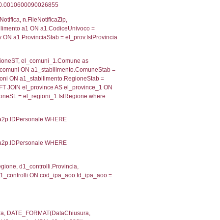
 RIEPILOGO SOSTANZE PERICOLOSE DI CUI ALL'ALLEGATO
MPATTO ALL'ESTERNO DELLO STABILIMENTO
Indietro
2, executionMS: 0.00034999847412109
ecutionMS: 0.00026297569274902