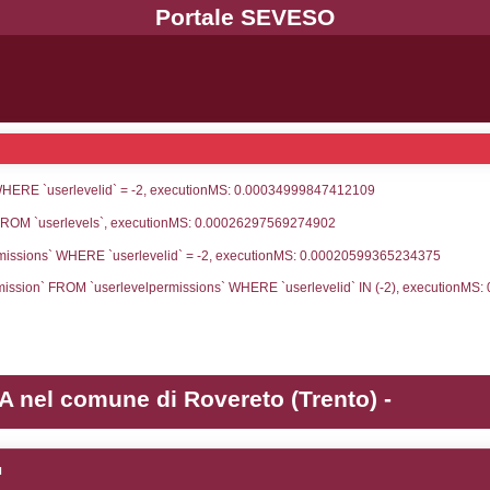
UNT(*) FROM `userlevels` WHERE `userlevelid` = -
serlevelid`, `userlevelname` FROM `userlevels`, ex
UNT(*) FROM `userlevelpermissions` WHERE `userle
blename`, `userlevelid`, `permission` FROM `userle