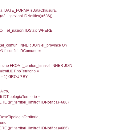
velid` = -2, executionMS: 0.00020289421081543
velpermissions` WHERE `userlevelid` IN (-2), execut
ta AS provincia, DATE(n.DataInvioNotifica) as DataInv
i ON i.CodiceUnivoco = n.CodiceUnivoco LEFT JOIN a1
= el_com.IstComune LEFT JOIN el_province AS el_pr
province.citta as ProvinciaST, el_regioni.Regione 
ne as RegioneSL FROM (((((a1_stabilimento LEFT JO
vinciaStab = el_province.IstProvincia) LEFT JOIN el
_stabilimento.IstComuneSL = el_comuni_1.IstComune
OIN el_regioni AS el_regioni_1 ON a1_stabilimento.I
p INNER JOIN a2_personale a2p ON a2rp.IDPersona
onMS: 0.0028009414672852