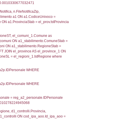
 RIEPILOGO SOSTANZE PERICOLOSE DI CUI ALL'ALLEGATO
MPATTO ALL'ESTERNO DELLO STABILIMENTO
Indietro
2, executionMS: 0.00034689903259277
ecutionMS: 0.00023698806762695