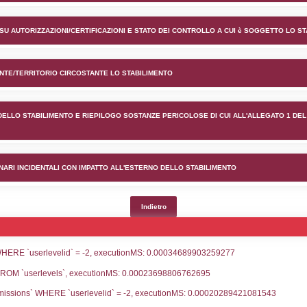
nto ANRIV S.R.L. nel comune 
lico) - INFORMAZIONI GENERALI
lico) - INFORMAZIONI GENERALI SU AUTORIZZAZIONI/CER
lico) - DESCRIZIONE DELL'AMBIENTE/TERRITORIO CIRCOS