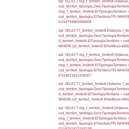
f_confini_stato
sql: SELECT el_
el_comuni.IstPr
el_comuni.IstC
sql: SELECT grou
cod_territori_tip
cod_territori_ti
cod_territori_t
sql: SELECT f_ter
cod_territori_ti
cod_territori_tip
AND ((f_territor
sql: SELECT f_ter
f_territori_limit