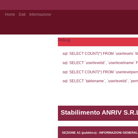
Home
Dati
Informazione
Notifiche pubblico
Debug
sql: SELECT CO
sql: SELECT `u
sql: SELECT CO
sql: SELECT `ta