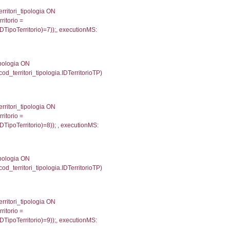
6
une, f_confini.Denominazione FROM f_confini INNER 
gioni ON el_province.IstRegione = el_regioni.IstRegi
tionMS: 0.0003659725189209
') AS DescAltro, cod_territori_tipologia.DescTipologia
od_territori_tipologia.IDTipologiaTerritorio and f_territor
.IDNotifica) = 686 ) AND cod_territori_tipologia.IDTerr
67596244812
 f_territori_limitrofi.Denominazione, f_territori_limitrofi
i INNER JOIN cod_territori_tipologia ON (f_territori_lim
IDTipoTerritorio = cod_territori_tipologia.IDTerritorioTP
264007568359
e, f_territori_limitrofi.Denominazione, cod_territori_tipo
territori_tipologia ON (f_territori_limitrofi.IDTipologiaT