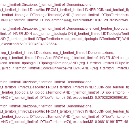
p.Cognome, a2p.Nome FROM a2_ruolipersonale a2r
ca)=686) AND ((a2rp.IDTipoPersonale)=3)), executi
gnome, Nome FROM reg_a2_ruolipersonale INNER JO
2_personale.CodiceUnivoco)='NH024') AND ((reg_a2
_ipa_aoo.des_amm, d1_controlli.IDEnte, d1_controlli.
mune, d1_controlli.Via, d1_controlli.Cap, d1_contro
ntAmmTerr where IDNotifica=686, executionMS: 0.02
FROM d2_autorizzazioni WHERE IDNotifica=686, ex
pezione, IDArticoloComma, Autorita, StatoIspezion
 DataChiusura, DATE_FORMAT(DataUltimoPIR, '%d/%m
0.0005640983581543
nazioni.DescIT, f_confini_stato.Distanza FROM f_con