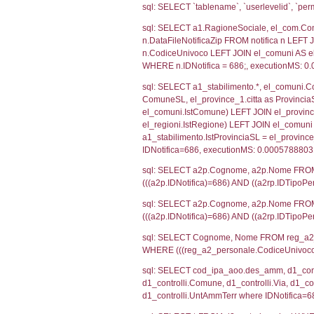
SEZIONE H (pubb
2012/18/UE
SEZIONE L (pubb
Debug
sql: SELECT CO
sql: SELECT `u