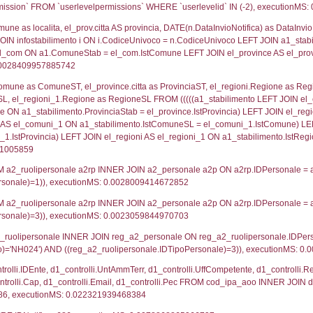
lico) - DESCRIZIONE SINTETICA DELLO STABILIMENTO E
lico) - INFORMAZIONI SUGLI SCENARI INCIDENTALI CON I
UNT(*) FROM `userlevels` WHERE `userlevelid` = -
serlevelid`, `userlevelname` FROM `userlevels`, ex