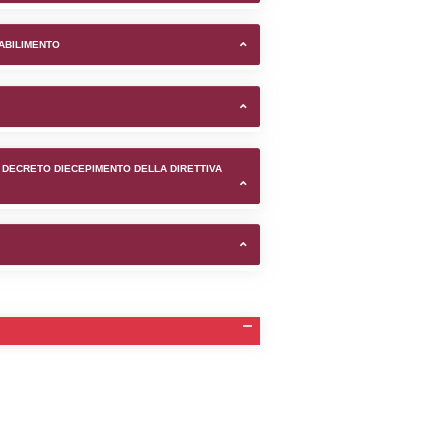
di Ferrara (Ferrara) -
TIFICAZIONI E STATO DEI CONTROLLO A CUI è SOGGETTO 
TANTE LO STABILIMENTO