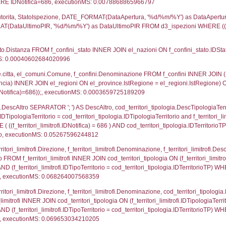
UNT(*) FROM `userlevelpermissions` WHERE `userle
blename`, `userlevelid`, `permission` FROM `userle
agioneSociale, el_com.Comune as localita, el_prov.cit
icaZip FROM notifica n LEFT JOIN infostabilimento 
o LEFT JOIN el_comuni AS el_com ON a1.ComuneStab 
fica = 686;, executionMS: 0.0028409957885742
stabilimento.*, el_comuni.Comune as ComuneST, el_
rovince_1.citta as ProvinciaSL, el_regioni_1.Regio
mune) LEFT JOIN el_province ON a1_stabilimento.Pro
Regione) LEFT JOIN el_comuni AS el_comuni_1 ON a1
.IstProvinciaSL = el_province_1.IstProvincia) LEFT J
, executionMS: 0.00057888031005859
p.Cognome, a2p.Nome FROM a2_ruolipersonale a2r
ca)=686) AND ((a2rp.IDTipoPersonale)=1)), executi