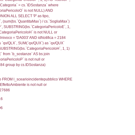
, f_territori_limitrofi.Denominazione,
scAltro FROM f_territori_limitrofi INNER JOIN cod_territ
ologiaTerritorio) AND (f_territori_limitrofi.IDTipoTerrito
trofi.IDTipoTerritorio)=6)), executionMS: 0.07028293609
, f_territori_limitrofi.Denominazione,
scAltro FROM f_territori_limitrofi INNER JOIN cod_territ
ologiaTerritorio) AND (f_territori_limitrofi.IDTipoTerrito
trofi.IDTipoTerritorio)=7)), executionMS: 0.06818199157
.Direzione, reg_f_territori_limitrofi.Denominazione,
fi.DescAltro FROM reg_f_territori_limitrofi INNER JOIN c
IDTipologiaTerritorio) AND (reg_f_territori_limitrofi.IDTi
ofi.CodiceUnivoco)='NH024') AND ((reg_f_territori_limit