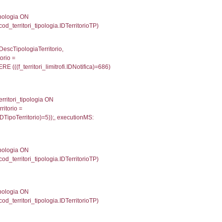
p INNER JOIN a2_personale a2p ON a2rp.IDPersona
onMS: 0.0023059844970703
IN reg_a2_personale ON reg_a2_ruolipersonale.ID
_ruolipersonale.IDTipoPersonale)=3)), executionM
UntAmmTerr, d1_controlli.UffCompetente, d1_controlli
lli.Email, d1_controlli.Pec FROM cod_ipa_aoo INNER 
2321939468384
ecutionMS: 0.0078868865966797
e, DATE_FORMAT(DataApertura, '%d/%m/%Y') as Data
/%Y') as DataUltimoPIR FROM d3_ispezioni WHERE (
fini_stato INNER JOIN el_nazioni ON f_confini_stato.