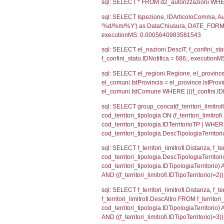
sql: SELECT CO
sql: SELECT `ta
sql: SELECT a1.R
n.DataFileNotif
n.CodiceUnivoc
WHERE n.IDNoti
sql: SELECT a1_
ComuneSL, el_p
el_comuni.IstCo
el_regioni.Ist
a1_stabilimento
IDNotifica=686
sql: SELECT a2
(((a2p.IDNotifi