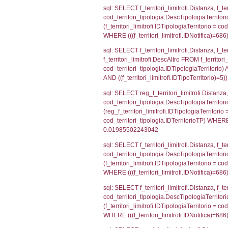
sql: SELECT a2
(((a2p.IDNotifi
sql: SELECT Co
WHERE (((reg_a
sql: SELECT cod
d1_controlli.Co
d1_controlli.U
sql: SELECT * 
sql: SELECT Is
'%d/%m/%Y') as
executionMS: 
sql: SELECT el_