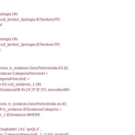
IDTipoTerritorio = cod_territori_tipologia.IDTerritorioTP
653034210205
, f_territori_limitrofi.Denominazione,
scAltro FROM f_territori_limitrofi INNER JOIN cod_territ
ologiaTerritorio) AND (f_territori_limitrofi.IDTipoTerrito
trofi.IDTipoTerritorio)=4)), executionMS: 0.07129192352
e, f_territori_limitrofi.Denominazione, cod_territori_tipo
territori_tipologia ON (f_territori_limitrofi.IDTipologiaT
IDTipoTerritorio = cod_territori_tipologia.IDTerritorioTP
045948028564
.Direzione, reg_f_territori_limitrofi.Denominazione,
fi.DescAltro FROM reg_f_territori_limitrofi INNER JOIN c
IDTipologiaTerritorio) AND (reg_f_territori_limitrofi.IDTi
ofi.CodiceUnivoco)='NH024') AND ((reg_f_territori_limit