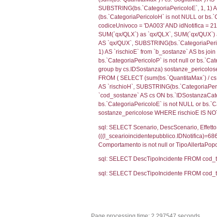
0.01985502243
sql: SELECT f_ter
cod_territori_ti
(f_territori_limi
WHERE (((f_terri
sql: SELECT f_ter
cod_territori_ti
(f_territori_limi
WHERE (((f_terri
sql: SELECT reg_f
cod_territori_ti
(reg_f_territori_
cod_territori_ti
0.0187599658