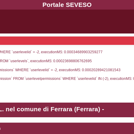
UNT(*) FROM `userlevels` WHERE `userlevelid` = -
serlevelid`, `userlevelname` FROM `userlevels`, ex
UNT(*) FROM `userlevelpermissions` WHERE `userle
blename`, `userlevelid`, `permission` FROM `userle