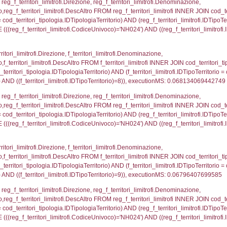
.IDNotifica = 686;, executionMS: 0.0004060268402099
regioni.Regione, el_province.citta, el_comuni.Com
ovincia = el_province.IstProvincia) INNER JOIN el_re
omune WHERE (((f_confini.IDNotifica)=686));, execu
p_concat(f_territori_limitrofi.DescAltro SEPARATOR '; 
ologia ON (f_territori_limitrofi.IDTipologiaTerritorio = c
pologia.IDTerritorioTP ) WHERE ( ((f_territori_limitrofi
ipologia.DescTipologiaTerritorio, executionMS: 0.052
ritori_limitrofi.Distanza, f_territori_limitrofi.Direzione,
pologia.DescTipologiaTerritorio FROM f_territori_limitrof
ologia.IDTipologiaTerritorio) AND (f_territori_limitrofi.
i_limitrofi.IDTipoTerritorio)=2)), executionMS: 0.068
ritori_limitrofi.Distanza, f_territori_limitrofi.Direzion
rofi.DescAltro FROM f_territori_limitrofi INNER JOIN cod_