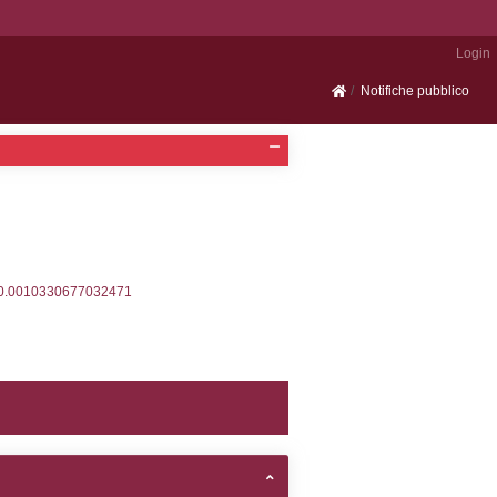
Portale SEVESO
2, executionMS: 0.00034689903259277
ecutionMS: 0.00023698806762695
velid` = -2, executionMS: 0.00020289421081543
velpermissions` WHERE `userlevelid` IN (-2), execut