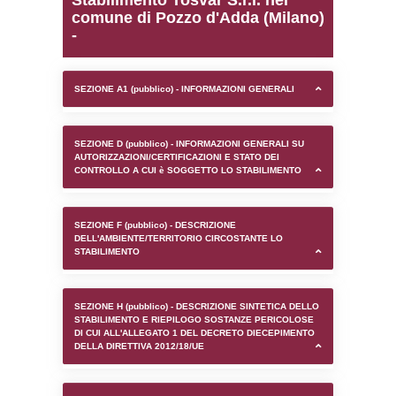
0.00018596649169922
sql: SELECT `tablename`, `userlevelid`, `p
`userlevelpermissions` WHERE `userlevelid` I
executionMS: 0.00092101097106934
Stabilimento Tosvar S.r.l
comune di Pozzo d'Adda
-
SEZIONE A1 (pubblico) - INFORMAZIONI 