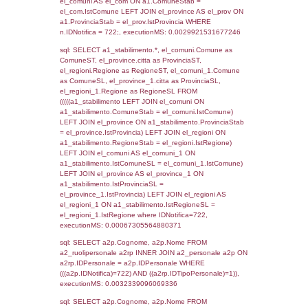
SEZIONE L (pubblico) - INFORMAZIONI S
INCIDENTALI CON IMPATTO ALL'ESTERN
STABILIMENTO
Indietro
Debug
sql: SELECT COUNT(*) FROM `userlevels`
`userlevelid` = -2, executionMS: 0.000298
sql: SELECT `userlevelid`, `userlevelname`
`userlevels`, executionMS: 0.00020313262
sql: SELECT COUNT(*) FROM `userlevelperm
WHERE `userlevelid` = -2, executionMS:
0.00018596649169922