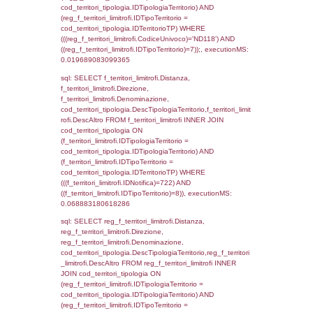
((f_territori_limitrofi.IDNotifica) = 722 ) AND
cod_territori_tipologia.IDTerritorioTP = 1)
cod_territori_tipologia.DescTipologiaTerritori
executionMS: 0.053140163421631
sql: SELECT f_territori_limitrofi.Distanza,
f_territori_limitrofi.Direzione,
f_territori_limitrofi.Denominazione,
f_territori_limitrofi.DescAltro,
cod_territori_tipologia.DescTipologiaTerrito
f_territori_limitrofi INNER JOIN cod_territori
(f_territori_limitrofi.IDTipologiaTerritorio =
cod_territori_tipologia.IDTipologiaTerritorio)
(f_territori_limitrofi.IDTipoTerritorio =
cod_territori_tipologia.IDTerritorioTP) WHER
(((f_territori_limitrofi.IDNotifica)=722) AND
((f_territori_limitrofi.IDTipoTerritorio)=2)), ex
0.068825960159302
sql: SELECT f_territori_limitrofi.Distanza,