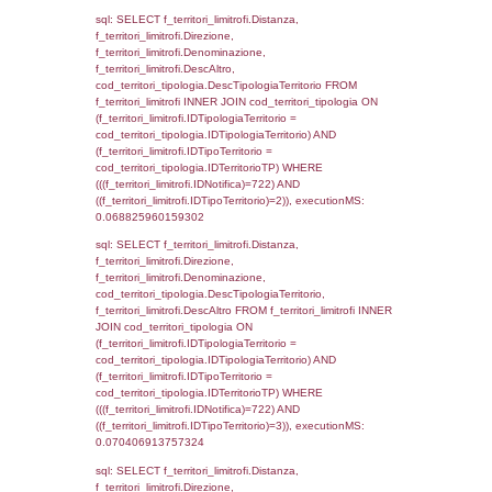
executionMS: 0.0032339096069336
sql: SELECT a2p.Cognome, a2p.Nome FR
a2_ruolipersonale a2rp INNER JOIN a2_pe
a2rp.IDPersonale = a2p.IDPersonale WHE
(((a2p.IDNotifica)=722) AND ((a2rp.IDTipoPe
executionMS: 0.0024950504302979
sql: SELECT Cognome, Nome FROM
reg_a2_ruolipersonale INNER JOIN reg_a2
reg_a2_ruolipersonale.IDPersonale =
reg_a2_personale.IDPersonale WHERE
(((reg_a2_personale.CodiceUnivoco)='ND11
((reg_a2_ruolipersonale.IDTipoPersonale)=3
executionMS: 0.0011119842529297
sql: SELECT cod_ipa_aoo.des_amm, d1_cont
d1_controlli.UntAmmTerr, d1_controlli.UffCo
d1_controlli.Regione, d1_controlli.Provincia,
d1_controlli.Comune, d1_controlli.Via, d1_co