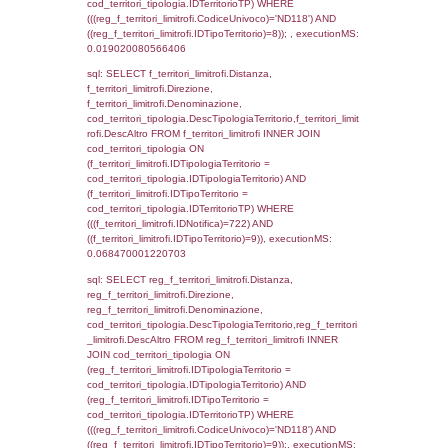
f_territori_limitrofi.Direzione,
f_territori_limitrofi.Denominazione,
cod_territori_tipologia.DescTipologiaTerritori
f_territori_limitrofi.DescAltro FROM f_territori
JOIN cod_territori_tipologia ON
(f_territori_limitrofi.IDTipologiaTerritorio =
cod_territori_tipologia.IDTipologiaTerritorio)
(f_territori_limitrofi.IDTipoTerritorio =
cod_territori_tipologia.IDTerritorioTP) WHER
(((f_territori_limitrofi.IDNotifica)=722) AND
((f_territori_limitrofi.IDTipoTerritorio)=3)), ex
0.070406913757324
sql: SELECT f_territori_limitrofi.Distanza,
f_territori_limitrofi.Direzione,
f_territori_limitrofi.Denominazione,
cod_territori_tipologia.DescTipologiaTerritorio,
rofi.DescAltro FROM f_territori_limitrofi INN
cod_territori_tipologia ON