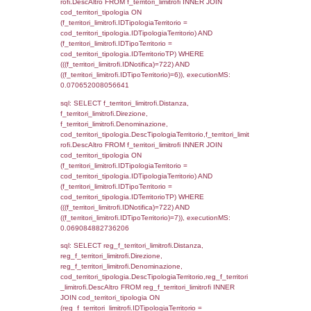
0.00049090385437012
sql: SELECT el_regioni.Regione, el_province
el_comuni.Comune, f_confini.Denominazio
f_confini INNER JOIN ((el_comuni INNER JO
ON el_comuni.IstProvincia = el_province.IstP
INNER JOIN el_regioni ON el_province.IstR
el_regioni.IstRegione) ON f_confini.IDComu
el_comuni.IstComune WHERE
(((f_confini.IDNotifica)=722));, executionMS:
0.00050997734069824
sql: SELECT group_concat(f_territori_limitrof
SEPARATOR '; ') AS DescAltro,
cod_territori_tipologia.DescTipologiaTerrito
f_territori_limitrofi INNER JOIN cod_territori
(f_territori_limitrofi.IDTipologiaTerritorio =
cod_territori_tipologia.IDTipologiaTerritorio 
f_territori_limitrofi.IDTipoTerritorio =
cod_territori_tipologia.IDTerritorioTP ) WHER