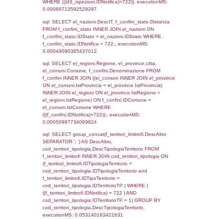
as ComuneSL, el_province_1.citta as Provi
el_regioni_1.Regione as RegioneSL FROM
(((((a1_stabilimento LEFT JOIN el_comuni 
a1_stabilimento.ComuneStab = el_comuni.
LEFT JOIN el_province ON a1_stabilimento.
= el_province.IstProvincia) LEFT JOIN el_re
a1_stabilimento.RegioneStab = el_regioni.I
LEFT JOIN el_comuni AS el_comuni_1 ON
a1_stabilimento.IstComuneSL = el_comuni
LEFT JOIN el_province AS el_province_1 O
a1_stabilimento.IstProvinciaSL =
el_province_1.IstProvincia) LEFT JOIN el_re
el_regioni_1 ON a1_stabilimento.IstRegion
el_regioni_1.IstRegione where IDNotifica=7
executionMS: 0.00067305564880371
sql: SELECT a2p.Cognome, a2p.Nome FR
a2_ruolipersonale a2rp INNER JOIN a2_pe
a2rp.IDPersonale = a2p.IDPersonale WHE
(((a2p.IDNotifica)=722) AND ((a2rp.IDTipoPe