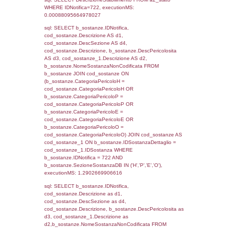
0.071146011352539
sql: SELECT f_territori_limitrofi.Distanza,
f_territori_limitrofi.Direzione,
f_territori_limitrofi.Denominazione,
cod_territori_tipologia.DescTipologiaTerritorio,
rofi.DescAltro FROM f_territori_limitrofi INN
cod_territori_tipologia ON
(f_territori_limitrofi.IDTipologiaTerritorio =
cod_territori_tipologia.IDTipologiaTerritorio)
(f_territori_limitrofi.IDTipoTerritorio =
cod_territori_tipologia.IDTerritorioTP) WHER
(((f_territori_limitrofi.IDNotifica)=722) AND
((f_territori_limitrofi.IDTipoTerritorio)=6)), ex
0.070652008056641
sql: SELECT f_territori_limitrofi.Distanza,
f_territori_limitrofi.Direzione,
f_territori_limitrofi.Denominazione,
cod_territori_tipologia.DescTipologiaTerritorio,