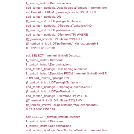
d1_controlli.Email, d1_controlli.Pec FROM 
INNER JOIN d1_controlli ON cod_ipa_aoo.I
d1_controlli.UntAmmTerr where IDNotifica=7
executionMS: 0.021972894668579
sql: SELECT * FROM d2_autorizzazioni W
IDNotifica=722, executionMS: 0.00761103
sql: SELECT Ispezione, IDArticoloComma, Au
StatoIspezione, DATE_FORMAT(DataApertu
'%d/%m/%Y') as DataApertura,
DATE_FORMAT(DataChiusura, '%d/%m/%Y')
DataChiusura, DATE_FORMAT(DataUltimoPI
'%d/%m/%Y') as DataUltimoPIR FROM d3_is
WHERE (((d3_ispezioni.IDNotifica)=722)), e
0.00069713592529297
sql: SELECT el_nazioni.DescIT, f_confini_st
FROM f_confini_stato INNER JOIN el_nazio
f_confini_stato.IDStato = el_nazioni.IDSta
f_confini_stato.IDNotifica = 722;, execution