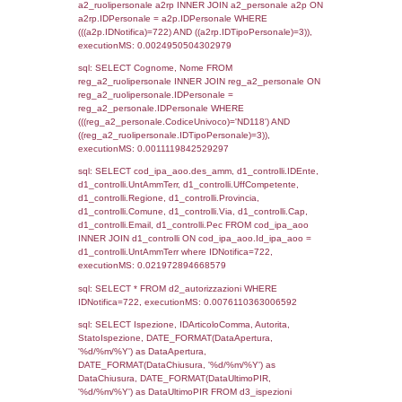
sql: SELECT `tablename`, `userlevelid`, `p
`userlevelpermissions` WHERE `userlevelid` I
executionMS: 0.00092101097106934
sql: SELECT a1.RagioneSociale, el_com.C
localita, el_prov.citta AS provincia,
DATE(n.DataInvioNotifica) as DataInvioNotifi
n.FileNotificaZip, n.DataFileNotificaZip FROM
LEFT JOIN infostabilimento i ON i.CodiceUn
n.CodiceUnivoco LEFT JOIN a1_stabilimen
a1.CodiceUnivoco = n.CodiceUnivoco LEFT
el_comuni AS el_com ON a1.ComuneStab 
el_com.IstComune LEFT JOIN el_province 
a1.ProvinciaStab = el_prov.IstProvincia W
n.IDNotifica = 722;, executionMS: 0.0029
sql: SELECT a1_stabilimento.*, el_comuni
ComuneST, el_province.citta as ProvinciaST
el_regioni.Regione as RegioneST, el_com