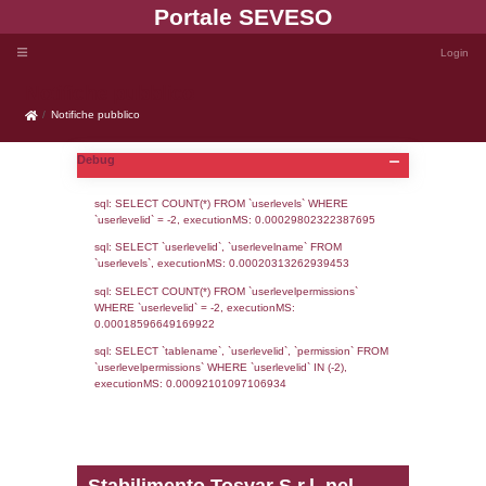
Portale SEVE
Notifiche pubblico
Notifiche pubblico
Debug
sql: SELECT COUNT(*) FROM `userlevels`
`userlevelid` = -2, executionMS: 0.000298
sql: SELECT `userlevelid`, `userlevelname`
`userlevels`, executionMS: 0.00020313262
sql: SELECT COUNT(*) FROM `userlevelperm
WHERE `userlevelid` = -2, executionMS: